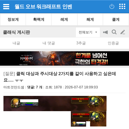
월드 오브 워크래프트
인벤
정보게
확팩게
레게
쐐게
클게
클래식 게시판
전체보기
공
검
글
지
색
내글
내 댓글
3추글
인증글
on/off
쓰
기
[질문]
클릭 대상과 주시대상 2가지를 같이 사용하고 싶은데
요..... ㅜㅜ
마트것만드셈
댓글: 7 개
조회:
1878
2026-07-07 18:09:03