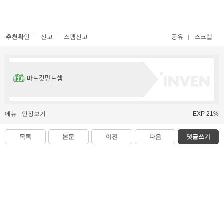
추천확인
신고
스팸신고
공유
스크랩
마트것만드셈
메뉴
인장보기
EXP 21%
목록
본문
이전
다음
댓글쓰기