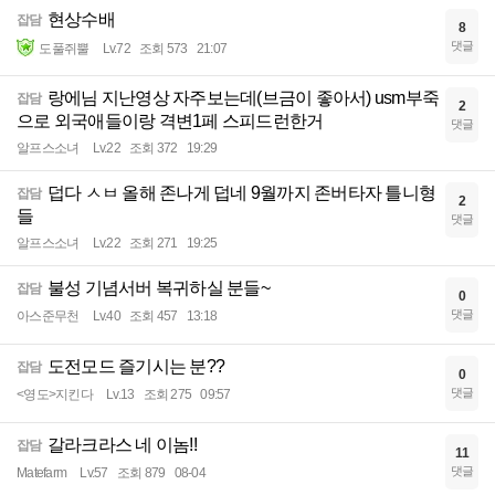
현상수배
잡담
8
댓글
도풀쥐뿔
Lv.72
조회 573
21:07
랑에님 지난영상 자주보는데(브금이 좋아서) usm부죽
잡담
2
으로 외국애들이랑 격변1페 스피드런한거
댓글
알프스소녀
Lv.22
조회 372
19:29
덥다 ㅅㅂ 올해 존나게 덥네 9월까지 존버타자 틀니형
잡담
2
들
댓글
알프스소녀
Lv.22
조회 271
19:25
불성 기념서버 복귀하실 분들~
잡담
0
댓글
아스준무천
Lv.40
조회 457
13:18
도전모드 즐기시는 분??
잡담
0
댓글
<영도>지킨다
Lv.13
조회 275
09:57
갈라크라스 네 이놈!!
잡담
11
댓글
Matefarm
Lv.57
조회 879
08-04