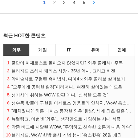
1
2
3
4
5
최근 HOT한 콘텐츠
와우
게임
IT
유머
연예
1
굴단이 아제로스로 돌아오지 않았다면? 와우 클래식+ 주목
2
블리자드 조해나 패리스 사장 - 35년 역사, 그리고 비전
3
악마술사로 구현된 흑마법사, 디아4 x 와우 콜라보 살펴보기
4
"모두에게 공평한 환경"이라더니...여전히 살아있는 애드온
5
성기사에 취하는 WOW 단편 애니, '신성한 모든 것'
6
성수동 핫플에 구현된 아제로스 영웅들의 안식처, WoW 홈스윗홈
7
"해치웠나?" 히든 페이즈 등장한 와우 '한밤', 세계 최초 킬은 '팀 리퀴드'
8
뉴럴링크, 이번엔 '와우'... 생각만으로 게임하는 시대 성큼
9
각종 버그에 시달린 WOW, "투명하고 신속한 소통과 대응 약속"
10
블리자드, WoW 한밤 출시 기념 행사 '홈스윗홈' 28일 개최