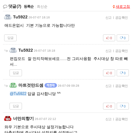
댓글
(7)
등록순
|
최신순
새로고침
Tu5922
26-07-07 18:16
신고
|
공감 확인
애드온없시 기본 기능으로 가능합니다만
답글
0
0
Tu5922
26-07-07 18:18
신고
|
공감 확인
편집모드 잘 만지작해보세요......전 그리사용함 주시대상 창 따로 빼
서...
답글
0
0
마트것만드셈
26-07-09 09:28
신고
|
공감 확인
@Tu5922
답글 감사합니당 ^^
답글
0
0
너만의향기
26-07-07 22:12
신고
|
공감 확인
와우 기본으로 주시대상 설정가능합니다
단축키창에 주시대상 설정키를 설정하시고