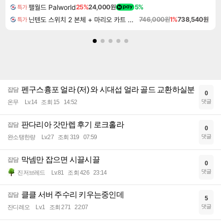
팰월드 Palworld
25%
24,000원
5%
특가
닌텐도 스위치 2 본체 + 마리오 카트 월드
746,000원
1%
738,540원
특가
펜구스흉포 얼라 (저) 와 시대섭 얼라 골드 교환하실분
잡담
0
댓글
온무
Lv.14
조회 15
14:52
판다리아 갓만렙 후기 로크홀라
잡담
0
댓글
완소탱한량
Lv.27
조회 319
07:59
막넴만 잡으면 시끌시끌
잡담
0
댓글
진저브레드
Lv.81
조회 426
23:14
클클 서버 주수리 키우는중인데
잡담
5
댓글
잔디레오
Lv.1
조회 271
22:07