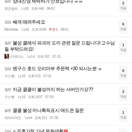
상대진영 체력바가 안보입니다 ㅠㅠ
질문
2
댓글
명견실버
Lv.30
조회 440
08-02
쌔게 때려주세요
잡담
6
댓글
Mommae
Lv.81
조회 1045
추천 1
08-01
불성 클래식 파괴의 도끼 관련 질문 드립니다! 고수님
질문
1
들 부탁드려요!
댓글
리메이노
Lv.14
조회 937
07-31
펜구스 호드 오리마부 주문력 +30 되시는분 ㅠ
잡담
0
댓글
구스뻥
Lv.16
조회 521
07-31
지금 클클이 불성까지 하는 서버인가요??
질문
2
댓글
구스뻥
Lv.16
조회 1637
07-30
클클 불성 마나획득표시 애드온 질문
질문
1
댓글
재파리여요
Lv.44
조회 612
07-30
⭐ 곧휴가철 기념 문화생활
잡담