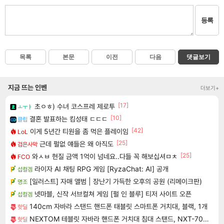
등록
목록
본문
이전
다음
댓글보기
지금 뜨는 인벤
더보기+
[17]
초ㅇㅎ) 수녀 코스프레 제로투
ㅗㅜㅑ
[10]
결혼 발표하는 킴성태 ㄷㄷㄷ
클립
[42]
이게 5년간 티원을 좀 먹은 플레이임
LoL
[25]
근데 펄없 얘들은 왜 아직도
검은사막
[25]
와ㅅㅂ 현질 금액 1억이 넘네요..다들 꼭 해보십셔ㅁㅊ
FCO
라이자 AI 채팅 RPG 게임 [RyzaChat: AI] 공개
섭컬겜
[일러스트] 자매 앨범 | 장난기 가득한 오후의 공원 (리메이크판)
명조
넷마블, 신작 서브컬쳐 게임 [펄 인 블루] 티저 사이트 오픈
섭컬겜
140cm 자바라 스탠드 핸드폰 태블릿 스마트폰 거치대, 블랙, 1개
핫딜
NEXTOM 테블릿 자바라 핸드폰 거치대 침대 스탠드, NXT-700, 화이트, 1개
핫딜