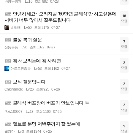
바람난왕자
Lv.16
조회 882
07-28
안녕하세요~ 오리지널 ‘60만렙 클래식’만 하고싶은데
질문
18
서버가 너무 많아서 질문드립니다
댓글
박뽀삐
Lv.50
조회 2175
07-27
불성 복귀 질문
잡담
7
댓글
신동동동
Lv.6
조회 1372
07-27
겜 해보려는데 겜 사려면
잡담
2
댓글
아드로핀중독
Lv.53
조회 1162
07-27
보석 질문입니다
잡담
2
댓글
Chlgndmlqlc
Lv.26
조회 925
07-26
클래식 버프창에 버프가 안보입니다
질문
2
댓글
Pixiv100907
Lv.13
조회 1106
07-25
엘브를 분명 저번주까지 잘 썼는데
질문
5
댓글
웰컴마
Lv.3
조회 1344
07-25