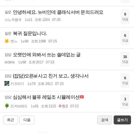
안녕하세요. 뉴비인데 클래식서버 문의드려요
질문
9
댓글
스노우왕국
Lv.11
조회 1204
07-25
복귀 질문입니다.
질문
6
댓글
엔느
Lv.84
조회 1098
07-25
오랫만에 와봐서 쓰는 쓸데없는 글
잡담
16
댓글
orckmc
Lv.68
조회 2017
07-23
(잡담)오픈ai 사고 친거 보고.. 생각나서
잡담
6
댓글
카즈라기
Lv.78
조회 2412
07-23
심심해서 블퓨 레일조 시뮬레이션
잡담
3
댓글
진저브레드
Lv.81
조회 1322
추천 2
07-22
최근
다음
검색
글쓰기