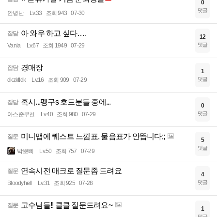
0
댓글
안녕난
Lv.33
조회 943
07-30
아 와우 하고 싶다….
잡담
12
댓글
Vania
Lv.67
조회 1949
07-29
경매장
잡담
1
댓글
dkzktldk
Lv.16
조회 909
07-29
혹시...펭구s 호드분들 중에...
잡담
0
댓글
아스준무천
Lv.40
조회 980
07-29
미니맵에 퀘스트 느낌표, 물음표가 안뜹니다;;
질문
5
댓글
박뽀삐
Lv.50
조회 757
07-29
연속시전 매크로 질문좀 드려요
질문
4
댓글
Bloodyhell
Lv.31
조회 925
07-28
고수님들!! 클클 질문드려요~
질문
1
댓글