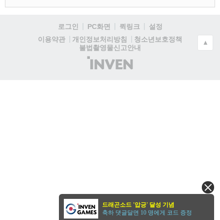
로그인
PC화면
퀵링크
설정
청소년보호정책
이용약관
개인정보처리방침
▲
불법촬영물신고안내
(주)
인
벤
드래곤소드 '압긍' 달성 기념
축하 댓글달면 10 명에게 코드 증정