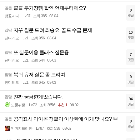
클클 투기장템 할인 언제부터에요?
질문
0
댓글
벚꽃지다
Lv.37
조회 385
08-04
자꾸 질문 드려 죄송요. 골드 수급 문제
잡담
10
댓글
잔디레오
Lv.1
조회 956
08-04
또 질문이용 클래스 질문용
잡담
7
댓글
잔디레오
Lv.1
조회 644
08-03
복귀 유저 질문 좀 드려여
잡담
9
댓글
잔디레오
Lv.1
조회 645
08-03
진짜 궁금한게있습니다.
잡담
94
댓글
도풀쥐뿔
Lv.72
조회 2856
추천 1
08-02
공격표시 아이콘 정렬이 이상한데 이게 맞나요?
질문
0
댓글
악마지드리안
Lv.87
조회 538
08-02