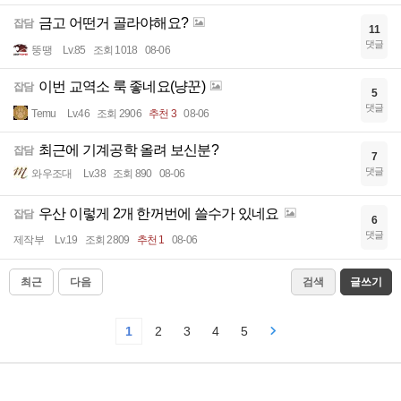
금고 어떤거 골라야해요?
잡담
11
댓글
뚱땡
Lv.85
조회 1018
08-06
이번 교역소 룩 좋네요(냥꾼)
잡담
5
댓글
Temu
Lv.46
조회 2906
추천 3
08-06
최근에 기계공학 올려 보신분?
잡담
7
댓글
와우조대
Lv.38
조회 890
08-06
우산 이렇게 2개 한꺼번에 쓸수가 있네요
잡담
6
댓글
제작부
Lv.19
조회 2809
추천 1
08-06
최근
다음
검색
글쓰기
1
2
3
4
5