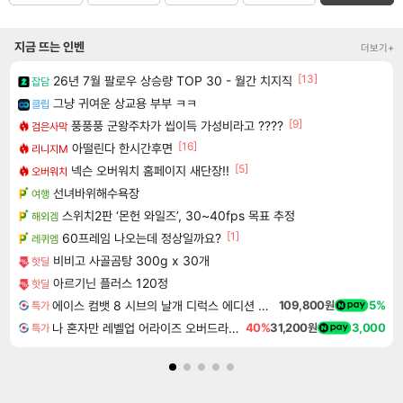
지금 뜨는 인벤
더보기+
[13]
26년 7월 팔로우 상승량 TOP 30 - 월간 치지직
잡담
그냥 귀여운 상교용 부부 ㅋㅋ
클립
[9]
풍풍풍 군왕주차가 씹이득 가성비라고 ????
검은사막
[16]
아떨린다 한시간후면
리니지M
[5]
넥슨 오버워치 홈페이지 새단장!!
오버워치
선녀바위해수욕장
여행
스위치2판 ‘몬헌 와일즈’, 30~40fps 목표 추정
해외겜
[1]
60프레임 나오는데 정상일까요?
레퀴엠
비비고 사골곰탕 300g x 30개
핫딜
아르기닌 플러스 120정
핫딜
에이스 컴뱃 8 시브의 날개 디럭스 에디션 예약구매 ACE COMBAT 8 WINGS OF THEVE Deluxe Edition
109,800원
5%
특가
나 혼자만 레벨업 어라이즈 오버드라이브 디럭스 에디션 Solo Leveling Arise Overdrive Deluxe Edition
40%
31,200원
3,000
특가