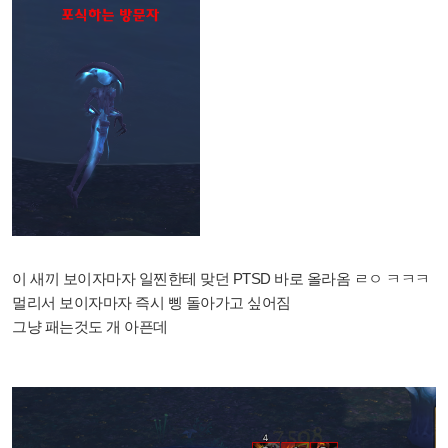
이 새끼 보이자마자 일찐한테 맞던 PTSD
바로 올라옴 ㄹㅇ ㅋㅋㅋ
멀리서 보이자마자 즉시 삥 돌아가고 싶어짐
그냥 패는것도 개 아픈데