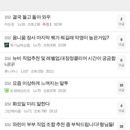
결국 돌고 돌아 와우
잡담
2
댓글
카모린
Lv.26
조회 238
추천 1
02:38
옴니움 장서 마지막 퀘가 뭐길래 악명이 높은거임?
잡담
9
댓글
죽기님떡상좀
Lv.75
조회 930
22:09
뉴비 직업추천 및 레벨업,대장정클리어 시간이 궁금합
잡담
0
니다!
댓글
후니무니
Lv.37
조회 250
20:21
요즘 이상하게 느껴지는 말투
잡담
10
댓글
트윈메모리즈
Lv.70
조회 978
20:20
화요일 미리 말한다
잡담
4
댓글
그만해라좀
Lv.71
조회 790
19:13
와린이 부부 직업 조합 추천 좀 부탁드립니다! 형님들!
잡담
18