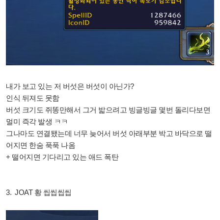
내가 보고 있는 저 버섯은 버섯이 아닌가?
인식 뒤져도 못함
버섯 크기도 쥐똥만해서 그거 밟으려고 빙글빙글 몇번 돌리다보면
멀미 즉각 발생 ㅋㅋ
그나마도 연결됐는데 너무 늦어서 버섯 아래부분 박고 바닥으로 떨
어지면 한숨 푹푹 나옴
+ 떨어지면 기다리고 있는 애드 폭탄
3. JOAT 황 씹씹씹씹