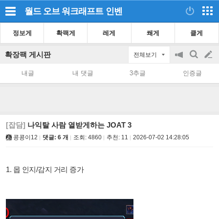
월드 오브 워크래프트
인벤
정보게
확팩게
레게
쐐게
클게
확장팩 게시판
전체보기
공
검
글
지
색
내글
내 댓글
3추글
인증글
on/off
쓰
기
[잡담]
나익탈 사람 열받게하는 JOAT 3
콩콩이12
댓글: 6 개
조회:
4860
추천:
11
2026-07-02 14:28:05
1. 몹 인지/감지 거리 증가