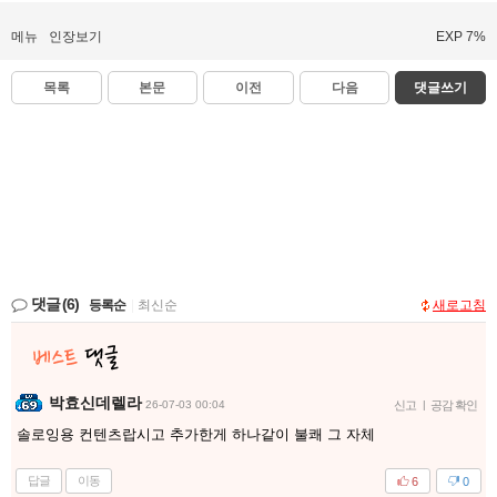
메뉴
인장보기
EXP 7%
목록
본문
이전
다음
댓글쓰기
댓글
(6)
등록순
|
최신순
새로고침
박효신데렐라
26-07-03 00:04
신고
|
공감 확인
솔로잉용 컨텐츠랍시고 추가한게 하나같이 불쾌 그 자체
답글
이동
6
0