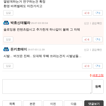
열받게하는거 연구하는건 확정
환영 바퀴벌레도 마찬가지고
답글
0
0
박효신데렐라
26-07-03 00:04
신고
|
공감 확인
솔로잉용 컨텐츠랍시고 추가한게 하나같이 불쾌 그 자체
답글
6
0
돈키호테이
26-07-03 11:39
신고
|
공감 확인
시발... 버섯은 진짜.. 도대체 우째 쓰라는건지 시벌넘들...
답글
0
0
새로고침
등록
목록
본문
이전
다음
댓글보기