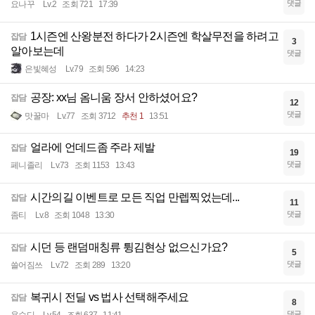
댓글
요나꾸
Lv.2
조회 721
17:39
1시즌엔 산왕분전 하다가 2시즌엔 학살무전을 하려고
잡담
3
알아보는데
댓글
은빛혜성
Lv.79
조회 596
14:23
공장: xx님 옴니움 장서 안하셨어요?
잡담
12
댓글
맛꿀마
Lv.77
조회 3712
추천 1
13:51
얼라에 언데드좀 주라 제발
잡담
19
댓글
페니졸리
Lv.73
조회 1153
13:43
시간의길 이벤트로 모든 직업 만렙찍었는데...
잡담
11
댓글
좀티
Lv.8
조회 1048
13:30
시던 등 랜덤매칭류 튕김현상 없으신가요?
잡담
5
댓글
쓸어짐쓰
Lv.72
조회 289
13:20
복귀시 전딜 vs 법사 선택해주세요
잡담
8
댓글