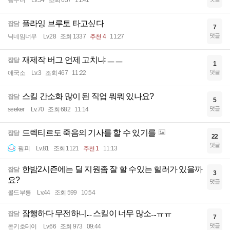
용수디
Lv.54
조회 637
11:41
플라잉 브루토 타고싶다
잡담
7
댓글
닉네임너무
Lv.28
조회 1337
추천 4
11:27
재제작 버그 언제 고치냐 ㅡㅡ
잡담
1
댓글
애국소
Lv.3
조회 467
11:22
스킬 간소화 많이 된 직업 뭐뭐 있나요?
잡담
5
댓글
seeker
Lv.70
조회 682
11:14
드렉티르도 죽음의 기사를 할 수 있기를
잡담
22
댓글
핌피
Lv.81
조회 1121
추천 1
11:13
한밤2시즌에는 딜 지원좀 잘 할 수있는 힐러가 있을까
잡담
3
요?
댓글
콜드부릉
Lv.44
조회 599
10:54
잠행하다 무전하니... 스킬이 너무 많소...ㅠㅠ
잡담
7
댓글
돈키호테이
Lv.66
조회 973
09:44