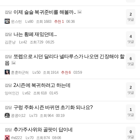
이제 슬슬 복귀준비를 해볼까..
잡담
2
댓글
윈스턴
Lv.80
조회 1683
추천 1
06:36
나는 황폐 재밌던데...
잡담
4
댓글
김쿤냥
Lv.42
조회 729
06:25
쪼렙으로 시던 달리다 넬타루스가 나오면 긴장해야 할
잡담
6
몹
댓글
훈훈하군혀
Lv.50
조회 1914
추천 6
03:59
2시즌에 복귀하려고 하는데
잡담
2
댓글
잉여인간
Lv.62
조회 618
01:45
구렁 주화 시즌 바뀌면 초기화 되나요?
잡담
1
댓글
콩콩이12
Lv.73
조회 964
00:19
추가주사위와 골팟이 답이네
잡담
0
댓글
rhd222
Lv.70
조회 874
08-06