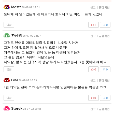
icestt
26-07-02 14:31
신고
|
공감 확인
도대체 저 멀리있는게 왜 애드되나 했더니 저딴 미친 버프가 있었네
답글
1
0
환상경
26-07-02 15:37
신고
|
공감 확인
그것도 있어요 에테리얼중 일정범위 보호막 치는거
그거 안에 있으면 피 달아서 밖으로 나왔더니
외부에서는 그 보호막 안에 있는 놈 타겟팅 안되는거
그 툴팁 읽고서 욕부터 나왔었는데
나익탈, 발 이번 신규지역 정말 누가 디자인했는지 그놈 쫓아내야 해요
답글
0
0
Bici
26-07-02 16:33
신고
|
공감 확인
1번 개악질 진짜 ㅋㅋ 길따라가다니면 안전하다는 불문율 박살냄 ㅋㅋ
답글
0
0
Storck
26-07-02 20:56
신고
|
공감 확인