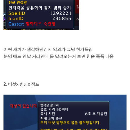
어떤 새끼가 생각해낸건지 악의가 그냥 한가득임
분명 애드 안날 거리인데 몹 달려오는거 보면 한숨 푹푹 나옴
2. 버섯x 병신o 점프