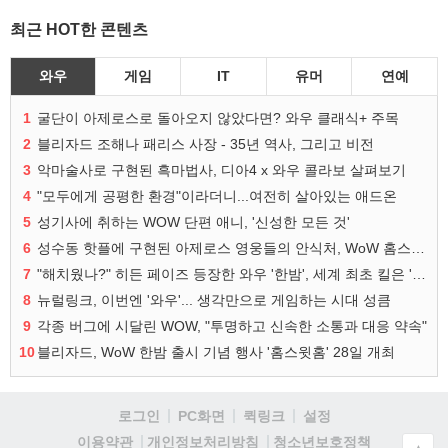
최근 HOT한 콘텐츠
와우
게임
IT
유머
연예
1
굴단이 아제로스로 돌아오지 않았다면? 와우 클래식+ 주목
2
블리자드 조해나 패리스 사장 - 35년 역사, 그리고 비전
3
악마술사로 구현된 흑마법사, 디아4 x 와우 콜라보 살펴보기
4
"모두에게 공평한 환경"이라더니...여전히 살아있는 애드온
5
성기사에 취하는 WOW 단편 애니, '신성한 모든 것'
6
성수동 핫플에 구현된 아제로스 영웅들의 안식처, WoW 홈스윗홈
7
"해치웠나?" 히든 페이즈 등장한 와우 '한밤', 세계 최초 킬은 '팀 리퀴드'
8
뉴럴링크, 이번엔 '와우'... 생각만으로 게임하는 시대 성큼
9
각종 버그에 시달린 WOW, "투명하고 신속한 소통과 대응 약속"
10
블리자드, WoW 한밤 출시 기념 행사 '홈스윗홈' 28일 개최
로그인
PC화면
퀵링크
설정
청소년보호정책
이용약관
개인정보처리방침