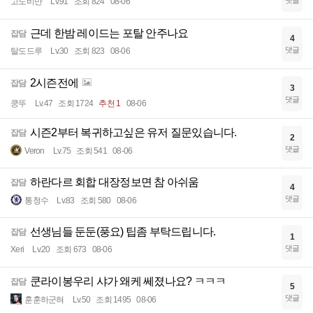
댓글
고도비만
Lv.91
조회 824
08-06
근데 한밤 레이드는 포탈 안주나요
잡담
4
댓글
탈도드루
Lv.30
조회 823
08-06
2시즌전에
잡담
3
댓글
쿵뚜
Lv.47
조회 1724
추천 1
08-06
시즌2부터 복귀하고싶은 유저 질문있습니다.
잡담
2
댓글
Veron
Lv.75
조회 541
08-06
하란다르 회합 대장정보면 참 아쉬움
잡담
4
댓글
통청수
Lv.83
조회 580
08-06
선생님들 둔둔(풍요) 팁좀 부탁드립니다.
잡담
1
댓글
Xeri
Lv.20
조회 673
08-06
쿤라이봉우리 샤가 왜케 쎄졌나요? ㅋㅋㅋ
잡담
5
댓글
훈훈하군혀
Lv.50
조회 1495
08-06