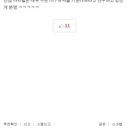
진심 나익탈은 내부 누군가가 유저들 기분나쁘라고 연구하고 있는
게 분명 ㅋㅋㅋㅋㅋ
11
추천확인
신고
스팸신고
공유
스크랩