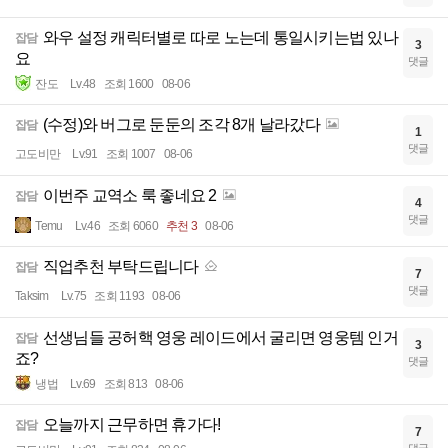
와우 설정 캐릭터별로 따로 노는데 통일시키는법 있나
잡담
3
요
댓글
잔도
Lv.48
조회 1600
08-06
(수정)와 버그로 둔둔의 조각 8개 날라갔다
잡담
1
댓글
고도비만
Lv.91
조회 1007
08-06
이번주 교역소 룩 좋네요 2
잡담
4
댓글
Temu
Lv.46
조회 6060
추천 3
08-06
직업추천 부탁드립니다
잡담
7
댓글
Taksim
Lv.75
조회 1193
08-06
선생님들 공허핵 영웅 레이드에서 굴리면 영웅템 인거
잡담
3
죠?
댓글
냉법
Lv.69
조회 813
08-06
오늘까지 근무하면 휴가다!
잡담
7