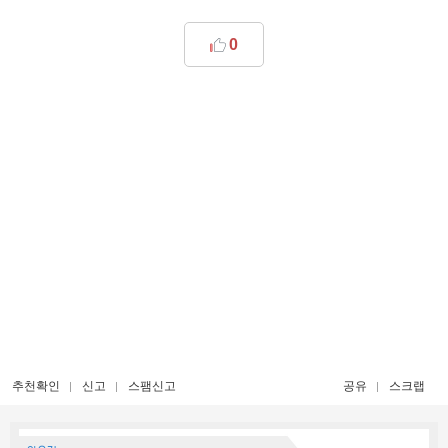
0
추천확인
신고
스팸신고
공유
스크랩