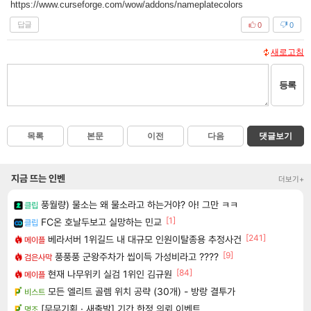
https://www.curseforge.com/wow/addons/nameplatecolors
답글
0
0
새로고침
등록
목록
본문
이전
다음
댓글보기
지금 뜨는 인벤
더보기+
풍월량) 물소는 왜 물소라고 하는거야? 아! 그만 ㅋㅋ
클립
[1]
FC온 호날두보고 실망하는 민교
클립
[241]
베라서버 1위길드 내 대규모 인원이탈종용 추정사건
메이플
[9]
풍풍풍 군왕주차가 씹이득 가성비라고 ????
검은사막
[84]
현재 나무위키 실검 1위인 김규원
메이플
모든 엘리트 골렘 위치 공략 (30개) - 방랑 결투가
비스트
[무무기획 · 새출발] 기간 한정 의뢰 이벤트
명조