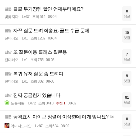
클클 투기장템 할인 언제부터에요?
질문
0
댓글
벚꽃지다
Lv.37
조회 514
08-04
자꾸 질문 드려 죄송요. 골드 수급 문제
잡담
10
댓글
잔디레오
Lv.1
조회 1202
08-04
또 질문이용 클래스 질문용
잡담
7
댓글
잔디레오
Lv.1
조회 755
08-03
복귀 유저 질문 좀 드려여
잡담
9
댓글
잔디레오
Lv.1
조회 802
08-03
진짜 궁금한게있습니다.
잡담
81
댓글
도풀쥐뿔
Lv.72
조회 3413
추천 1
08-02
공격표시 아이콘 정렬이 이상한데 이게 맞나요?
질문
0
댓글
악마지드리안
Lv.87
조회 634
08-02