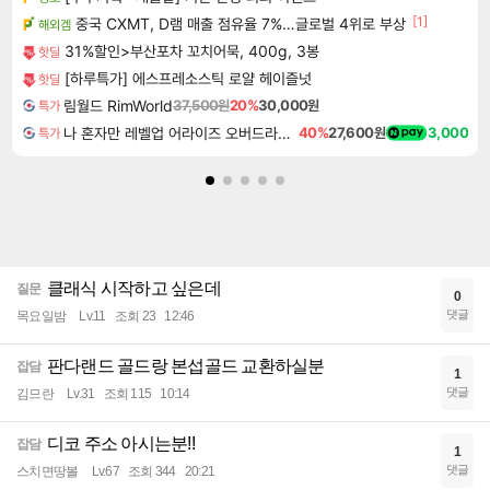
[1]
중국 CXMT, D램 매출 점유율 7%…글로벌 4위로 부상
해외겜
31%할인>부산포차 꼬치어묵, 400g, 3봉
핫딜
[하루특가] 에스프레소스틱 로얄 헤이즐넛
핫딜
림월드 RimWorld
37,500원
20%
30,000원
특가
나 혼자만 레벨업 어라이즈 오버드라이브 Solo Leveling Arise
40%
27,600원
3,000
특가
클래식 시작하고 싶은데
질문
0
댓글
목요일밤
Lv.11
조회 23
12:46
판다랜드 골드랑 본섭골드 교환하실분
잡담
1
댓글
김므란
Lv.31
조회 115
10:14
디코 주소 아시는분!!
잡담
1
댓글
스치면땅볼
Lv.67
조회 344
20:21