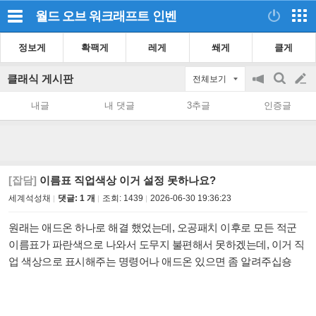
월드 오브 워크래프트
인벤
정보게
확팩게
레게
쐐게
클게
클래식 게시판
전체보기
공
검
글
지
색
내글
내 댓글
3추글
인증글
on/off
쓰
기
[잡담]
이름표 직업색상 이거 설정 못하나요?
세계석성채
댓글: 1 개
조회:
1439
2026-06-30 19:36:23
원래는 애드온 하나로 해결 했었는데, 오공패치 이후로 모든 적군
이름표가 파란색으로 나와서 도무지 불편해서 못하겠는데, 이거 직
업 색상으로 표시해주는 명령어나 애드온 있으면 좀 알려주십숑