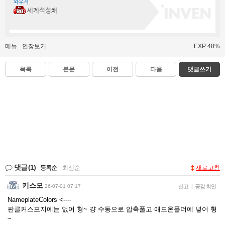
와우저
세계석성채
메뉴
인장보기
EXP 48%
목록
본문
이전
다음
댓글쓰기
댓글
(1)
등록순
|
최신순
새로고침
키스모
26-07-01 07:17
신고
|
공감 확인
NameplateColors <----
판클커스포지에는 없어 형~ 걍 수동으로 압축풀고 애드온폴더에 넣어 형
~