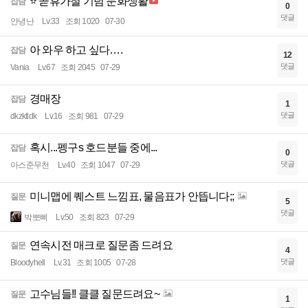
⭐ 곧휴가철 기념 문화생활
잡담
0
댓글
안녕난
Lv.33
조회 1020
07-30
아 와우 하고 싶다….
잡담
12
댓글
Vania
Lv.67
조회 2045
07-29
경매장
잡담
1
댓글
dkzktldk
Lv.16
조회 981
07-29
혹시...펭구s 호드분들 중에...
잡담
0
댓글
아스준무천
Lv.40
조회 1047
07-29
미니맵에 퀘스트 느낌표, 물음표가 안뜹니다;;
질문
5
댓글
박뽀삐
Lv.50
조회 823
07-29
연속시전 매크로 질문좀 드려요
질문
4
댓글
Bloodyhell
Lv.31
조회 1005
07-28
고수님들!! 클클 질문드려요~
질문
1