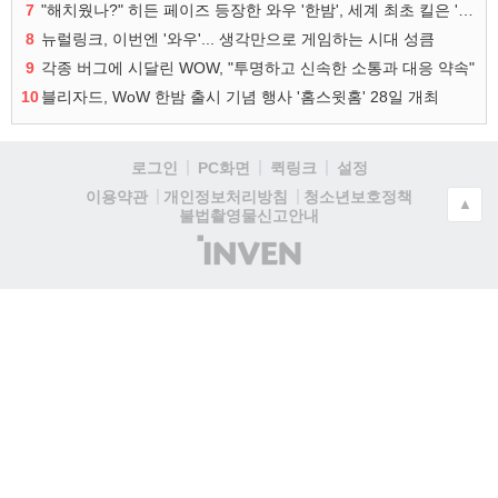
7
"해치웠나?" 히든 페이즈 등장한 와우 '한밤', 세계 최초 킬은 '팀 리퀴드'
8
뉴럴링크, 이번엔 '와우'... 생각만으로 게임하는 시대 성큼
9
각종 버그에 시달린 WOW, "투명하고 신속한 소통과 대응 약속"
10
블리자드, WoW 한밤 출시 기념 행사 '홈스윗홈' 28일 개최
로그인
PC화면
퀵링크
설정
청소년보호정책
이용약관
개인정보처리방침
▲
불법촬영물신고안내
(주)
인
벤