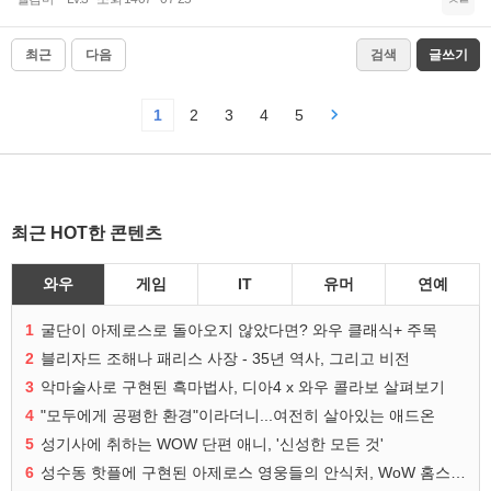
최근
다음
검색
글쓰기
1
2
3
4
5
최근 HOT한 콘텐츠
와우
게임
IT
유머
연예
1
굴단이 아제로스로 돌아오지 않았다면? 와우 클래식+ 주목
2
블리자드 조해나 패리스 사장 - 35년 역사, 그리고 비전
3
악마술사로 구현된 흑마법사, 디아4 x 와우 콜라보 살펴보기
4
"모두에게 공평한 환경"이라더니...여전히 살아있는 애드온
5
성기사에 취하는 WOW 단편 애니, '신성한 모든 것'
6
성수동 핫플에 구현된 아제로스 영웅들의 안식처, WoW 홈스윗홈