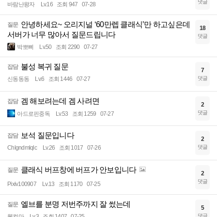
댓글
바람난왕자
Lv.16
조회 947
07-28
안녕하세요~ 오리지널 ‘60만렙 클래식’만 하고싶은데
질문
18
서버가 너무 많아서 질문드립니다
댓글
박뽀삐
Lv.50
조회 2290
07-27
불성 복귀 질문
잡담
7
댓글
신동동동
Lv.6
조회 1446
07-27
겜 해보려는데 겜 사려면
잡담
2
댓글
아드로핀중독
Lv.53
조회 1259
07-27
보석 질문입니다
잡담
2
댓글
Chlgndmlqlc
Lv.26
조회 1017
07-26
클래식 버프창에 버프가 안보입니다
질문
2
댓글
Pixiv100907
Lv.13
조회 1170
07-25
엘브를 분명 저번주까지 잘 썼는데
질문
5
댓글
웰컴마
Lv.3
조회 1407
07-25