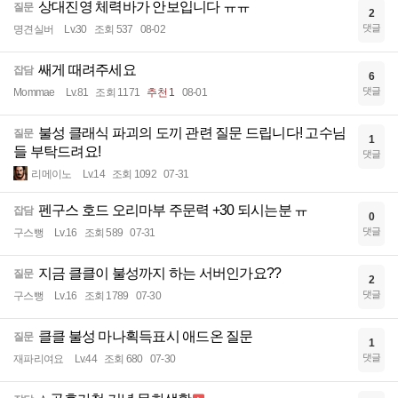
상대진영 체력바가 안보입니다 ㅠㅠ
질문
2
댓글
명견실버
Lv.30
조회 537
08-02
쌔게 때려주세요
잡담
6
댓글
Mommae
Lv.81
조회 1171
추천 1
08-01
불성 클래식 파괴의 도끼 관련 질문 드립니다! 고수님
질문
1
들 부탁드려요!
댓글
리메이노
Lv.14
조회 1092
07-31
펜구스 호드 오리마부 주문력 +30 되시는분 ㅠ
잡담
0
댓글
구스뻥
Lv.16
조회 589
07-31
지금 클클이 불성까지 하는 서버인가요??
질문
2
댓글
구스뻥
Lv.16
조회 1789
07-30
클클 불성 마나획득표시 애드온 질문
질문
1
댓글
재파리여요
Lv.44
조회 680
07-30