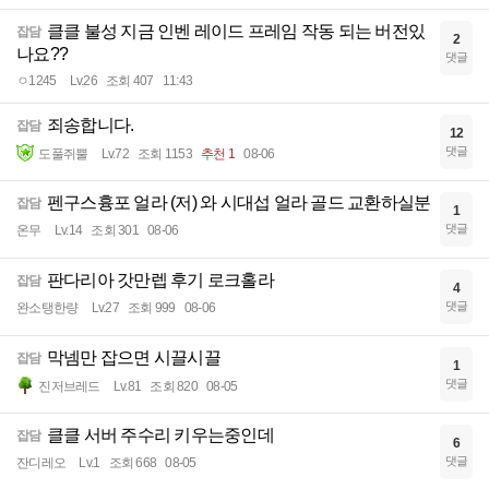
클클 불성 지금 인벤 레이드 프레임 작동 되는 버전있
잡담
2
나요??
댓글
ㅇ1245
Lv.26
조회 407
11:43
죄송합니다.
잡담
12
댓글
도풀쥐뿔
Lv.72
조회 1153
추천 1
08-06
펜구스흉포 얼라 (저) 와 시대섭 얼라 골드 교환하실분
잡담
1
댓글
온무
Lv.14
조회 301
08-06
판다리아 갓만렙 후기 로크홀라
잡담
4
댓글
완소탱한량
Lv.27
조회 999
08-06
막넴만 잡으면 시끌시끌
잡담
1
댓글
진저브레드
Lv.81
조회 820
08-05
클클 서버 주수리 키우는중인데
잡담
6
댓글
잔디레오
Lv.1
조회 668
08-05