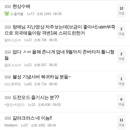
현상수배
잡담
12
댓글
도풀쥐뿔
Lv.72
조회 1345
08-05
랑에님 지난영상 자주보는데(브금이 좋아서) usm부죽
잡담
2
으로 외국애들이랑 격변1페 스피드런한거
댓글
알프스소녀
Lv.22
조회 706
08-05
덥다 ㅅㅂ 올해 존나게 덥네 9월까지 존버타자 틀니형
잡담
2
들
댓글
알프스소녀
Lv.22
조회 507
08-05
불성 기념서버 복귀하실 분들~
잡담
1
댓글
아스준무천
Lv.40
조회 714
08-05
도전모드 즐기시는 분??
잡담
0
댓글
<영도>지킨다
Lv.13
조회 408
08-05
갈라크라스 네 이놈!!
잡담
11
댓글
Matefarm
Lv.57
조회 1083
08-04