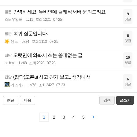
안녕하세요. 뉴비인데 클래식서버 문의드려요
질문
9
댓글
스노우왕국
Lv.11
조회 1221
07-25
복귀 질문입니다.
질문
6
댓글
엔느
Lv.84
조회 1113
07-25
오랫만에 와봐서 쓰는 쓸데없는 글
잡담
16
댓글
orckmc
Lv.68
조회 2028
07-23
(잡담)오픈ai 사고 친거 보고.. 생각나서
잡담
6
댓글
카즈라기
Lv.78
조회 2427
07-23
최근
다음
검색
글쓰기
1
2
3
4
5