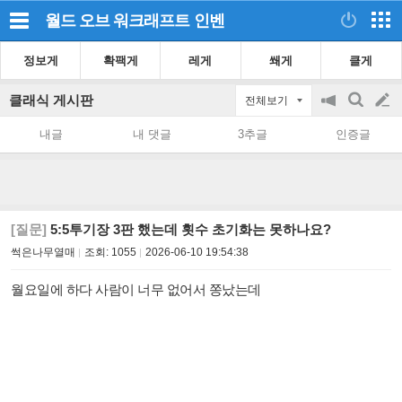
월드 오브 워크래프트
인벤
정보게
확팩게
레게
쐐게
클게
클래식 게시판
전체보기
공
검
글
지
색
내글
내 댓글
3추글
인증글
on/off
쓰
기
[질문]
5:5투기장 3판 했는데 횟수 초기화는 못하나요?
썩은나무열매
조회:
1055
2026-06-10 19:54:38
월요일에 하다 사람이 너무 없어서 쫑났는데