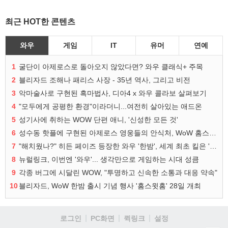
최근 HOT한 콘텐츠
와우
게임
IT
유머
연예
1
굴단이 아제로스로 돌아오지 않았다면? 와우 클래식+ 주목
2
블리자드 조해나 패리스 사장 - 35년 역사, 그리고 비전
3
악마술사로 구현된 흑마법사, 디아4 x 와우 콜라보 살펴보기
4
"모두에게 공평한 환경"이라더니...여전히 살아있는 애드온
5
성기사에 취하는 WOW 단편 애니, '신성한 모든 것'
6
성수동 핫플에 구현된 아제로스 영웅들의 안식처, WoW 홈스윗홈
7
"해치웠나?" 히든 페이즈 등장한 와우 '한밤', 세계 최초 킬은 '팀 리퀴드'
8
뉴럴링크, 이번엔 '와우'... 생각만으로 게임하는 시대 성큼
9
각종 버그에 시달린 WOW, "투명하고 신속한 소통과 대응 약속"
10
블리자드, WoW 한밤 출시 기념 행사 '홈스윗홈' 28일 개최
로그인
PC화면
퀵링크
설정