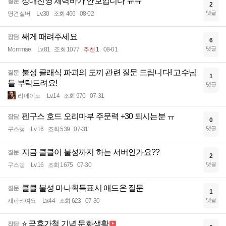
상대진영 체력바가 안보입니다 ㅠㅠ
질문
2
댓글
명견실버
Lv.30
조회 466
08-02
쌔게 때려주세요
잡담
6
댓글
Mommae
Lv.81
조회 1077
추천 1
08-01
불성 클래식 파괴의 도끼 관련 질문 드립니다! 고수님
질문
1
들 부탁드려요!
댓글
리메이노
Lv.14
조회 970
07-31
펜구스 호드 오리마부 주문력 +30 되시는분 ㅠ
잡담
0
댓글
구스뻥
Lv.16
조회 539
07-31
지금 클클이 불성까지 하는 서버인가요??
질문
2
댓글
구스뻥
Lv.16
조회 1675
07-30
클클 불성 마나획득표시 애드온 질문
질문
1
댓글
재파리여요
Lv.44
조회 623
07-30
⭐ 곧휴가철 기념 문화생활
잡담