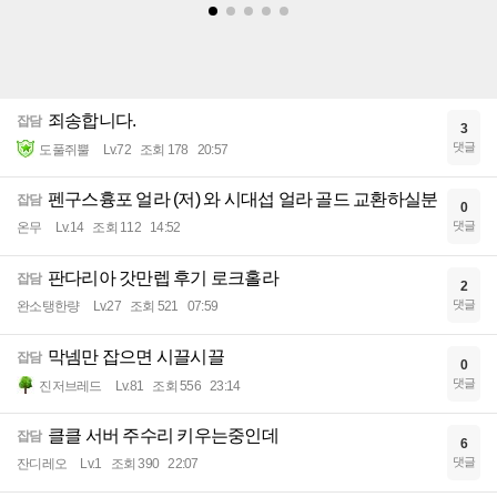
죄송합니다.
잡담
3
댓글
도풀쥐뿔
Lv.72
조회 178
20:57
펜구스흉포 얼라 (저) 와 시대섭 얼라 골드 교환하실분
잡담
0
댓글
온무
Lv.14
조회 112
14:52
판다리아 갓만렙 후기 로크홀라
잡담
2
댓글
완소탱한량
Lv.27
조회 521
07:59
막넴만 잡으면 시끌시끌
잡담
0
댓글
진저브레드
Lv.81
조회 556
23:14
클클 서버 주수리 키우는중인데
잡담
6
댓글
잔디레오
Lv.1
조회 390
22:07