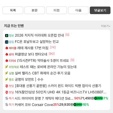
목록
본문
이전
다음
댓글보기
지금 뜨는 인벤
더보기+
[5]
2026 치지직 이리대회 오픈컵 안내
정보
FC온 호날두보고 실망하는 민교
클립
[74]
레테 재사용 17번 터짐
메이플
[90]
퍼클영상 보다 현타오네
로아
[5]
(15시즌PTR) 악마술사 5경이 뜨네요
디아4
테스트 때는 로비에 온라인 기능이 있는데
리밋제로
실버 팰리스 CBT 화제의 순간·후기 모음
실팰
공명자 모먼트 | 수수
명조
[휴대용 선풍기 끝판왕] 스카이 윈드 와이드 빅팬 접이식 선풍기
핫딜
16%할인!삼성 50인치 UHD 4K 1등급 비즈니스TV LH50BEFHLGFXKR 스탠드형
핫딜
시드 마이어의 문명 7 개척자 에디션 Sid Meier's Civilization VII Founders Edition
50%
71,450원
7%
특가
커세어 코브 Corsair Cove
25%
29,920원
10%
특가