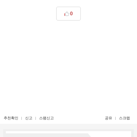
0
추천확인
신고
스팸신고
공유
스크랩