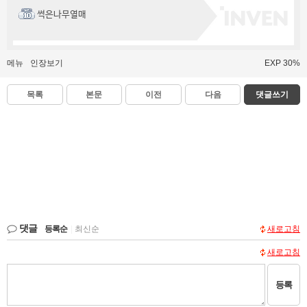
썩은나무열매
메뉴
인장보기
EXP 30%
목록
본문
이전
다음
댓글쓰기
댓글
등록순
|
최신순
새로고침
새로고침
등록