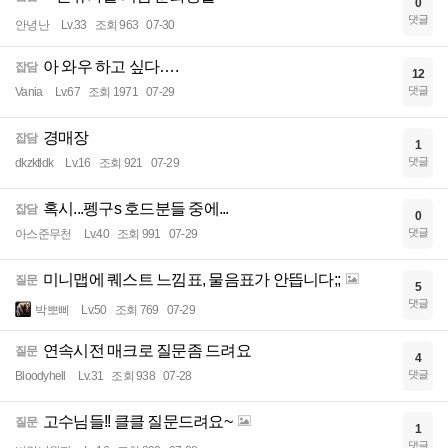
0
댓글
안녕난
Lv.33
조회 963
07-30
아 와우 하고 싶다….
잡담
12
댓글
Vania
Lv.67
조회 1971
07-29
경매장
잡담
1
댓글
dkzktldk
Lv.16
조회 921
07-29
혹시...펭구s 호드분들 중에...
잡담
0
댓글
아스준무천
Lv.40
조회 991
07-29
미니맵에 퀘스트 느낌표, 물음표가 안뜹니다;;
질문
5
댓글
박뽀삐
Lv.50
조회 769
07-29
연속시전 매크로 질문좀 드려요
질문
4
댓글
Bloodyhell
Lv.31
조회 938
07-28
고수님들!! 클클 질문드려요~
질문
1
댓글