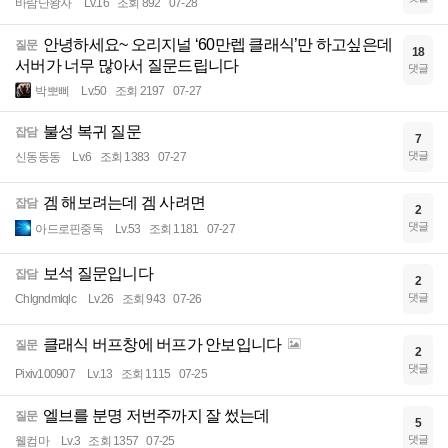
바람난왕자
Lv.16
조회 892
07-28
안녕하세요~ 오리지널 ‘60만렙 클래식’만 하고싶은데
질문
18
서버가 너무 많아서 질문드립니다
댓글
박뽀삐
Lv.50
조회 2197
07-27
불성 복귀 질문
잡담
7
댓글
신동동동
Lv.6
조회 1383
07-27
겜 해보려는데 겜 사려면
잡담
2
댓글
아드로핀중독
Lv.53
조회 1181
07-27
보석 질문입니다
잡담
2
댓글
Chlgndmlqlc
Lv.26
조회 943
07-26
클래식 버프창에 버프가 안보입니다
질문
2
댓글
Pixiv100907
Lv.13
조회 1115
07-25
엘브를 분명 저번주까지 잘 썼는데
질문
5
댓글
웰컴마
Lv.3
조회 1357
07-25