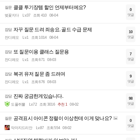
클클 투기장템 할인 언제부터에요?
질문
0
댓글
벚꽃지다
Lv.37
조회 410
08-04
자꾸 질문 드려 죄송요. 골드 수급 문제
잡담
10
댓글
잔디레오
Lv.1
조회 1014
08-04
또 질문이용 클래스 질문용
잡담
7
댓글
잔디레오
Lv.1
조회 671
08-03
복귀 유저 질문 좀 드려여
잡담
9
댓글
잔디레오
Lv.1
조회 676
08-03
진짜 궁금한게있습니다.
잡담
98
댓글
도풀쥐뿔
Lv.72
조회 3016
추천 1
08-02
공격표시 아이콘 정렬이 이상한데 이게 맞나요?
질문
0
댓글
악마지드리안
Lv.87
조회 554
08-02