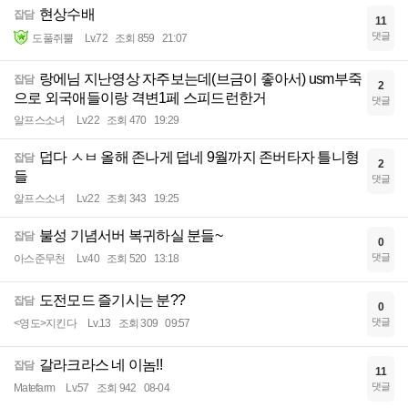
현상수배
잡담
11
댓글
도풀쥐뿔
Lv.72
조회 859
21:07
랑에님 지난영상 자주보는데(브금이 좋아서) usm부죽
잡담
2
으로 외국애들이랑 격변1페 스피드런한거
댓글
알프스소녀
Lv.22
조회 470
19:29
덥다 ㅅㅂ 올해 존나게 덥네 9월까지 존버타자 틀니형
잡담
2
들
댓글
알프스소녀
Lv.22
조회 343
19:25
불성 기념서버 복귀하실 분들~
잡담
0
댓글
아스준무천
Lv.40
조회 520
13:18
도전모드 즐기시는 분??
잡담
0
댓글
<영도>지킨다
Lv.13
조회 309
09:57
갈라크라스 네 이놈!!
잡담
11
댓글
Matefarm
Lv.57
조회 942
08-04