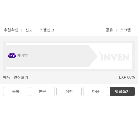
추천확인
신고
스팸신고
공유
스크랩
아이썅
메뉴
인장보기
EXP 60%
목록
본문
이전
다음
댓글쓰기