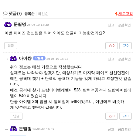
댓글
(7)
등록순
|
최신순
새로고침
둔띨멍
26-06-10 13:30
신고
|
공감 확인
이번 페이즈 천신템은 티어 외에도 업글이 가능한건가요?
답글
0
0
아이썅
26-06-10 14:22
신고
|
공감 확인
위의 정보는 테섭 기준으로 작성했습니다.
실제로는 나와봐야 알겠지만, 예상하기로 마지막 페이즈 천신던전이
예전 공격대 찾기 + 탄력적 공격대 기능을 갖게 하려고 조정한것 같습
니다.
예전 공격대 찾기 드랍아이템레벨이 528, 탄력적공격대 드랍아이템레
벨이 540 이었습니다.
탄공 아이템 2회 업글 시 템레벨이 548이었으니, 이번에도 비슷하
게 맞추려고 했던거 같습니다.
답글
0
0
둔띨멍
26-06-10 16:39
신고
|
공감 확인