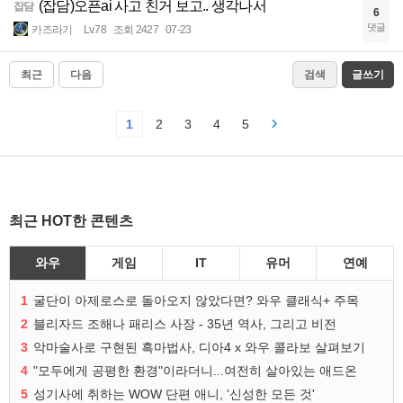
(잡담)오픈ai 사고 친거 보고.. 생각나서
잡담
6
댓글
카즈라기
Lv.78
조회 2427
07-23
최근
다음
검색
글쓰기
1
2
3
4
5
최근 HOT한 콘텐츠
와우
게임
IT
유머
연예
1
굴단이 아제로스로 돌아오지 않았다면? 와우 클래식+ 주목
2
블리자드 조해나 패리스 사장 - 35년 역사, 그리고 비전
3
악마술사로 구현된 흑마법사, 디아4 x 와우 콜라보 살펴보기
4
"모두에게 공평한 환경"이라더니...여전히 살아있는 애드온
5
성기사에 취하는 WOW 단편 애니, '신성한 모든 것'