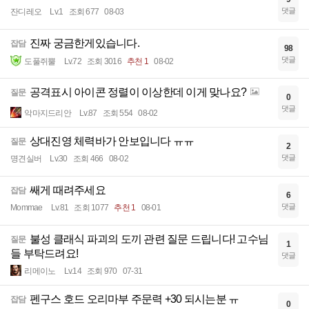
댓글
잔디레오
Lv.1
조회 677
08-03
진짜 궁금한게있습니다.
잡담
98
댓글
도풀쥐뿔
Lv.72
조회 3016
추천 1
08-02
공격표시 아이콘 정렬이 이상한데 이게 맞나요?
질문
0
댓글
악마지드리안
Lv.87
조회 554
08-02
상대진영 체력바가 안보입니다 ㅠㅠ
질문
2
댓글
명견실버
Lv.30
조회 466
08-02
쌔게 때려주세요
잡담
6
댓글
Mommae
Lv.81
조회 1077
추천 1
08-01
불성 클래식 파괴의 도끼 관련 질문 드립니다! 고수님
질문
1
들 부탁드려요!
댓글
리메이노
Lv.14
조회 970
07-31
펜구스 호드 오리마부 주문력 +30 되시는분 ㅠ
잡담
0