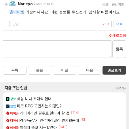
Narieyo
26-06-17 10:05
신고
|
공감 확인
@아이썅
죄송하다니요. 이런 정보를 주신것에 감사할 따름이지요.
답글
0
0
새로고침
등록
목록
본문
이전
다음
댓글보기
지금 뜨는 인벤
더보기+
룩삼 니니 초대석 안내
정보
마크 RPG 고민하는 이경민?
클립
[114]
게이머라면 필수로 알아야 할 것
메이플
[5]
Ptr신규무기 인검이라길래 뭔가했는데
디아4
[342]
이적자 숙코 시ㅡ발련아
메이플