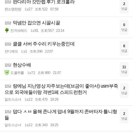
판다리아 갓만렙 후기 로크홀라
잡담
2
댓글
완소탱한량
Lv.27
조회 522
07:59
막넴만 잡으면 시끌시끌
잡담
0
댓글
진저브레드
Lv.81
조회 557
23:14
클클 서버 주수리 키우는중인데
잡담
6
댓글
잔디레오
Lv.1
조회 390
22:07
현상수배
잡담
11
댓글
도풀쥐뿔
Lv.72
조회 860
21:07
랑에님 지난영상 자주보는데(브금이 좋아서) usm부죽
잡담
2
으로 외국애들이랑 격변1페 스피드런한거
댓글
알프스소녀
Lv.22
조회 470
19:29
덥다 ㅅㅂ 올해 존나게 덥네 9월까지 존버타자 틀니형
잡담
2
들
댓글
알프스소녀
Lv.22
조회 343
19:25