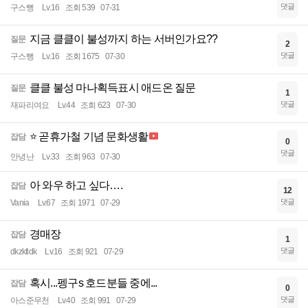
댓글
구스뻥
Lv.16
조회 539
07-31
지금 클클이 불성까지 하는 서버인가요??
질문
2
댓글
구스뻥
Lv.16
조회 1675
07-30
클클 불성 마나획득표시 애드온 질문
질문
1
댓글
재파리여요
Lv.44
조회 623
07-30
⭐ 곧휴가철 기념 문화생활
잡담
0
댓글
안녕난
Lv.33
조회 963
07-30
아 와우 하고 싶다….
잡담
12
댓글
Vania
Lv.67
조회 1971
07-29
경매장
잡담
1
댓글
dkzktldk
Lv.16
조회 921
07-29
혹시...펭구s 호드분들 중에...
잡담
0
댓글
아스준무천
Lv.40
조회 991
07-29