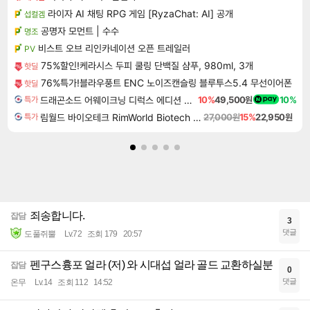
라이자 AI 채팅 RPG 게임 [RyzaChat: AI] 공개
섭컬겜
공명자 모먼트 | 수수
명조
비스트 오브 리인카네이션 오픈 트레일러
PV
75%할인!케라시스 두피 쿨링 단백질 샴푸, 980ml, 3개
핫딜
76%특가!블라우풍트 ENC 노이즈캔슬링 블루투스5.4 무선이어폰
핫딜
드래곤소드 어웨이크닝 디럭스 에디션 DragonSword Awakening Deluxe Edition
10%
49,500원
10%
특가
림월드 바이오테크 RimWorld Biotech DLC
27,000원
15%
22,950원
특가
죄송합니다.
잡담
3
댓글
도풀쥐뿔
Lv.72
조회 179
20:57
펜구스흉포 얼라 (저) 와 시대섭 얼라 골드 교환하실분
잡담
0
댓글
온무
Lv.14
조회 112
14:52