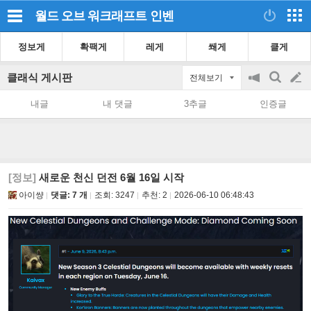
월드 오브 워크래프트
인벤
정보게
확팩게
레게
쐐게
클게
클래식 게시판
전체보기
공
검
글
지
색
내글
내 댓글
3추글
인증글
on/off
쓰
기
[정보]
새로운 천신 던전 6월 16일 시작
아이썅
댓글: 7 개
조회:
3247
추천:
2
2026-06-10 06:48:43