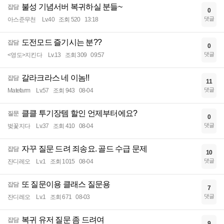
불성 기념서버 복귀하실 분들~
잡담
0
댓글
아스준무천
Lv.40
조회 520
13:18
도전모드 즐기시는 분??
잡담
0
댓글
<영도>지킨다
Lv.13
조회 309
09:57
갈라크라스 네 이놈!!
잡담
11
댓글
Matefarm
Lv.57
조회 943
08-04
클클 투기장템 할인 언제부터에요?
질문
0
댓글
벚꽃지다
Lv.37
조회 410
08-04
자꾸 질문 드려 죄송요. 골드 수급 문제
잡담
10
댓글
잔디레오
Lv.1
조회 1015
08-04
또 질문이용 클래스 질문용
잡담
7
댓글
잔디레오
Lv.1
조회 671
08-03
복귀 유저 질문 좀 드려여
잡담
9