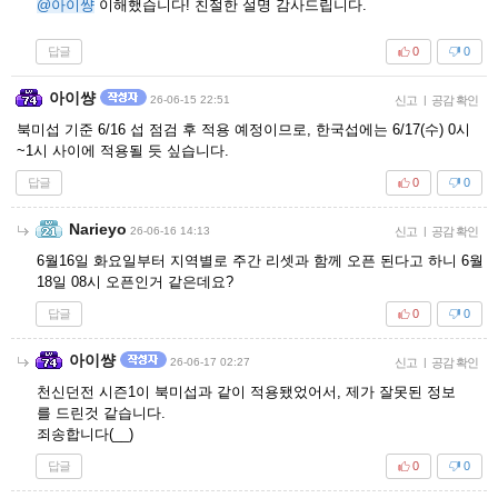
@아이썅
이해했습니다! 친절한 설명 감사드립니다.
답글
0
0
아이썅
26-06-15 22:51
신고
|
공감 확인
북미섭 기준 6/16 섭 점검 후 적용 예정이므로, 한국섭에는 6/17(수) 0시
~1시 사이에 적용될 듯 싶습니다.
답글
0
0
Narieyo
26-06-16 14:13
신고
|
공감 확인
6월16일 화요일부터 지역별로 주간 리셋과 함께 오픈 된다고 하니 6월
18일 08시 오픈인거 같은데요?
답글
0
0
아이썅
26-06-17 02:27
신고
|
공감 확인
천신던전 시즌1이 북미섭과 같이 적용됐었어서, 제가 잘못된 정보
를 드린것 같습니다.
죄송합니다(__)
답글
0
0