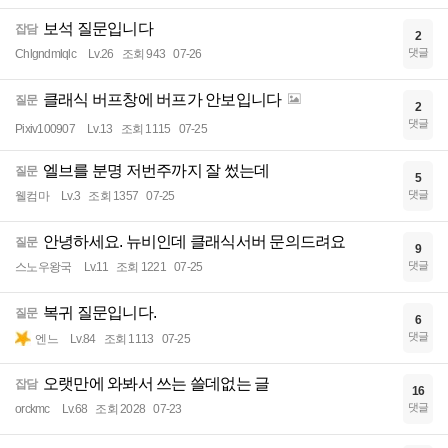
보석 질문입니다
잡담
2
댓글
Chlgndmlqlc
Lv.26
조회 943
07-26
클래식 버프창에 버프가 안보입니다
질문
2
댓글
Pixiv100907
Lv.13
조회 1115
07-25
엘브를 분명 저번주까지 잘 썼는데
질문
5
댓글
웰컴마
Lv.3
조회 1357
07-25
안녕하세요. 뉴비인데 클래식서버 문의드려요
질문
9
댓글
스노우왕국
Lv.11
조회 1221
07-25
복귀 질문입니다.
질문
6
댓글
엔느
Lv.84
조회 1113
07-25
오랫만에 와봐서 쓰는 쓸데없는 글
잡담
16
댓글
orckmc
Lv.68
조회 2028
07-23