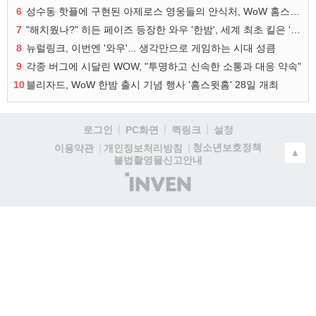
6
성수동 핫플에 구현된 아제로스 영웅들의 안식처, WoW 홈스윗홈
7
"해치웠나?" 히든 페이즈 등장한 와우 '한밤', 세계 최초 킬은 '팀 리퀴드'
8
뉴럴링크, 이번엔 '와우'... 생각만으로 게임하는 시대 성큼
9
각종 버그에 시달린 WOW, "투명하고 신속한 소통과 대응 약속"
10
블리자드, WoW 한밤 출시 기념 행사 '홈스윗홈' 28일 개최
로그인
PC화면
퀵링크
설정
청소년보호정책
이용약관
개인정보처리방침
▲
불법촬영물신고안내
(주)
인
벤