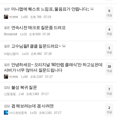
미니맵에 퀘스트 느낌표, 물음표가 안뜹니다;;
질문
5
댓글
박뽀삐
Lv.50
조회 769
07-29
연속시전 매크로 질문좀 드려요
질문
4
댓글
Bloodyhell
Lv.31
조회 938
07-28
고수님들!! 클클 질문드려요~
질문
1
댓글
바람난왕자
Lv.16
조회 892
07-28
안녕하세요~ 오리지널 ‘60만렙 클래식’만 하고싶은데
질문
18
서버가 너무 많아서 질문드립니다
댓글
박뽀삐
Lv.50
조회 2197
07-27
불성 복귀 질문
잡담
7
댓글
신동동동
Lv.6
조회 1383
07-27
겜 해보려는데 겜 사려면
잡담
2
댓글
아드로핀중독
Lv.53
조회 1181
07-27