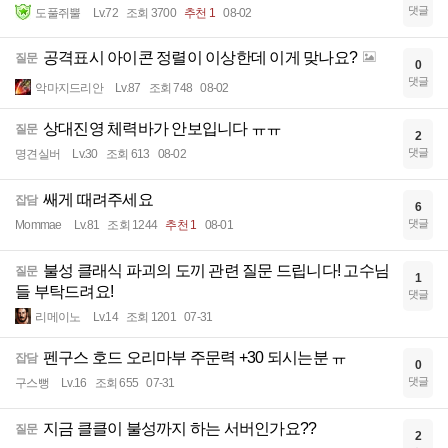
댓글
도풀쥐뿔
Lv.72
조회 3700
추천 1
08-02
공격표시 아이콘 정렬이 이상한데 이게 맞나요?
질문
0
댓글
악마지드리안
Lv.87
조회 748
08-02
상대진영 체력바가 안보입니다 ㅠㅠ
질문
2
댓글
명견실버
Lv.30
조회 613
08-02
쌔게 때려주세요
잡담
6
댓글
Mommae
Lv.81
조회 1244
추천 1
08-01
불성 클래식 파괴의 도끼 관련 질문 드립니다! 고수님
질문
1
들 부탁드려요!
댓글
리메이노
Lv.14
조회 1201
07-31
펜구스 호드 오리마부 주문력 +30 되시는분 ㅠ
잡담
0
댓글
구스뻥
Lv.16
조회 655
07-31
지금 클클이 불성까지 하는 서버인가요??
질문
2