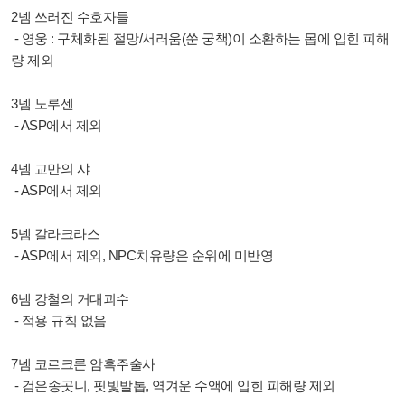
2넴 쓰러진 수호자들
- 영웅 : 구체화된 절망/서러움(쑨 궁책)이 소환하는 몹에 입힌 피해
량 제외
3넴 노루센
- ASP에서 제외
4넴 교만의 샤
- ASP에서 제외
5넴 갈라크라스
- ASP에서 제외, NPC치유량은 순위에 미반영
6넴 강철의 거대괴수
- 적용 규칙 없음
7넴 코르크론 암흑주술사
- 검은송곳니, 핏빛발톱, 역겨운 수액에 입힌 피해량 제외