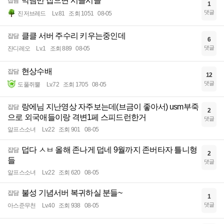
막넴만 잡으면 시끌시끌
잡담
1
댓글
진저브레드
Lv.81
조회 1051
08-05
클클 서버 주수리 키우는중인데
잡담
6
댓글
잔디레오
Lv.1
조회 889
08-05
현상수배
잡담
12
댓글
도풀쥐뿔
Lv.72
조회 1705
08-05
랑에님 지난영상 자주보는데(브금이 좋아서) usm부죽
잡담
2
으로 외국애들이랑 격변1페 스피드런한거
댓글
알프스소녀
Lv.22
조회 901
08-05
덥다 ㅅㅂ 올해 존나게 덥네 9월까지 존버타자 틀니형
잡담
2
들
댓글
알프스소녀
Lv.22
조회 620
08-05
불성 기념서버 복귀하실 분들~
잡담
1
댓글
아스준무천
Lv.40
조회 938
08-05