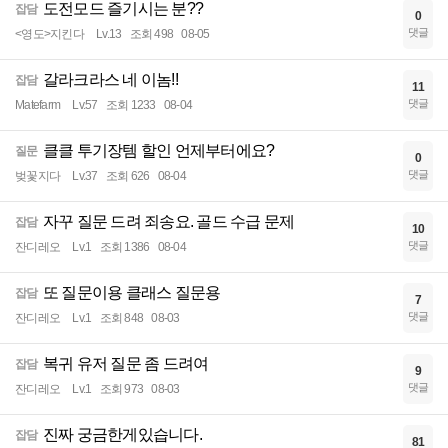
도전모드 즐기시는 분??
잡담
0
댓글
<영도>지킨다
Lv.13
조회 498
08-05
갈라크라스 네 이놈!!
잡담
11
댓글
Matefarm
Lv.57
조회 1233
08-04
클클 투기장템 할인 언제부터에요?
질문
0
댓글
벚꽃지다
Lv.37
조회 626
08-04
자꾸 질문 드려 죄송요. 골드 수급 문제
잡담
10
댓글
잔디레오
Lv.1
조회 1386
08-04
또 질문이용 클래스 질문용
잡담
7
댓글
잔디레오
Lv.1
조회 848
08-03
복귀 유저 질문 좀 드려여
잡담
9
댓글
잔디레오
Lv.1
조회 973
08-03
진짜 궁금한게있습니다.
잡담
81