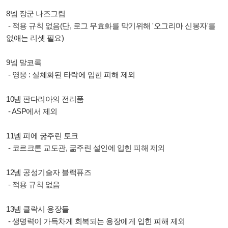
8넴 장군 나즈그림
- 적용 규칙 없음(단, 로그 무효화를 막기위해 '오그리마 신봉자'를
없애는 리셋 필요)
9넴 말코록
- 영웅 : 실체화된 타락에 입힌 피해 제외
10넴 판다리아의 전리품
- ASP에서 제외
11넴 피에 굶주린 토크
- 코르크론 교도관, 굶주린 설인에 입힌 피해 제외
12넴 공성기술자 블랙퓨즈
- 적용 규칙 없음
13넴 클락시 용장들
- 생명력이 가득차게 회복되는 용장에게 입힌 피해 제외