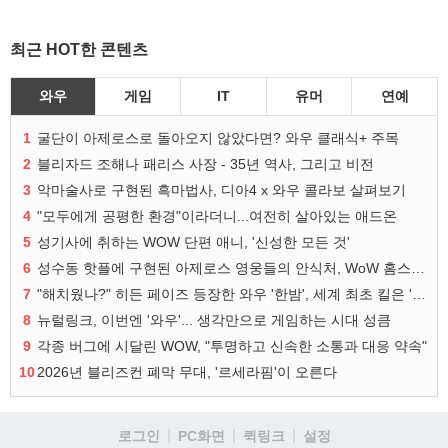
최근 HOT한 콘텐츠
와우
게임
IT
유머
연예
1
굴단이 아제로스로 돌아오지 않았다면? 와우 클래식+ 주목
2
블리자드 조해나 패리스 사장 - 35년 역사, 그리고 비전
3
악마술사로 구현된 흑마법사, 디아4 x 와우 콜라보 살펴보기
4
"모두에게 공평한 환경"이라더니...여전히 살아있는 애드온
5
성기사에 취하는 WOW 단편 애니, '신성한 모든 것'
6
성수동 핫플에 구현된 아제로스 영웅들의 안식처, WoW 홈스윗홈
7
"해치웠나?" 히든 페이즈 등장한 와우 '한밤', 세계 최초 킬은 '팀 리퀴드'
8
뉴럴링크, 이번엔 '와우'... 생각만으로 게임하는 시대 성큼
9
각종 버그에 시달린 WOW, "투명하고 신속한 소통과 대응 약속"
10
2026년 블리즈컨 폐막 무대, '르세라핌'이 오른다
로그인
PC화면
퀵링크
설정