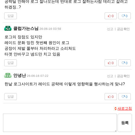
공략딜 안해야 로그 잘나오는데 반대로 로그 잘하는사람 데리고 갈려고
하겠징..?
답글
0
0
클럽가는스님
26-06-16 03:58
신고
|
공감 확인
로그의 장점도 있지만
레이드 문화 망친 첫번째 원인이 로그
공장이 제발 쫄부터 처리하라고 소리쳐도
타겟 안바꾸고 넴드만 치고 있음
답글
0
0
안녕난
26-06-16 07:22
신고
|
공감 확인
한낱 로그사이트가 레이드 공략에 이렇게 영향력을 행사하는게 맞냐?
답글
0
0
새로고침
등록