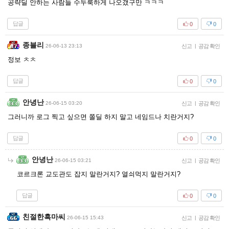
공략딜 안하는 사람들 수두룩하게 나오갰구만 ㅋㅋㅋ
답글
0
0
종블리
26-06-13 23:13
신고
|
공감 확인
정보 ㅊㅊ
답글
0
0
안녕난
26-06-15 03:20
신고
|
공감 확인
그러니까 로그 찍고 싶으면 쫄딜 하지 말고 네임드나 치란거지?
답글
0
0
안녕난
26-06-15 03:21
신고
|
공감 확인
코르크론 교도관도 잡지 말란거지? 열쇠먹지 말란거지?
답글
0
0
친절한흑마씨
26-06-15 15:43
신고
|
공감 확인