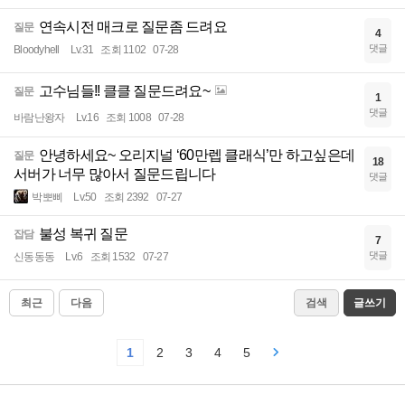
연속시전 매크로 질문좀 드려요
질문
4
댓글
Bloodyhell
Lv.31
조회 1102
07-28
고수님들!! 클클 질문드려요~
질문
1
댓글
바람난왕자
Lv.16
조회 1008
07-28
안녕하세요~ 오리지널 ‘60만렙 클래식’만 하고싶은데
질문
18
서버가 너무 많아서 질문드립니다
댓글
박뽀삐
Lv.50
조회 2392
07-27
불성 복귀 질문
잡담
7
댓글
신동동동
Lv.6
조회 1532
07-27
최근
다음
검색
글쓰기
1
2
3
4
5