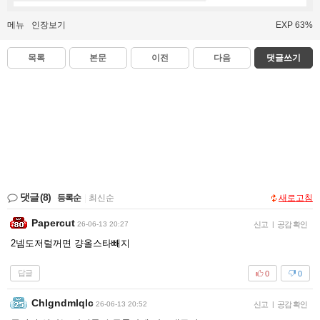
메뉴
인장보기
EXP 63%
목록
본문
이전
다음
댓글쓰기
댓글
(8)
등록순
|
최신순
새로고침
Papercut
26-06-13 20:27
신고
|
공감 확인
2넴도저럴꺼면 걍올스타빼지
답글
0
0
Chlgndmlqlc
26-06-13 20:52
신고
|
공감 확인