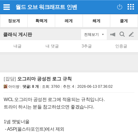
월드 오브 워크래프트
인벤
정보게
확팩게
레게
쐐게
클게
클래식 게시판
전체보기
공
검
글
지
색
내글
내 댓글
3추글
인증글
on/off
쓰
기
[잡담]
오그리마 공성전 로그 규칙
아이썅
댓글: 8 개
조회:
3760
추천:
4
2026-06-13 07:36:02
WCL 오그리마 공성전 로그에 적용되는 규칙입니다.
트라이 하시는 분들 참고하셨으면 좋겠습니다.
1넴 잿빛너울
- ASP(올스타포인트)에서 제외