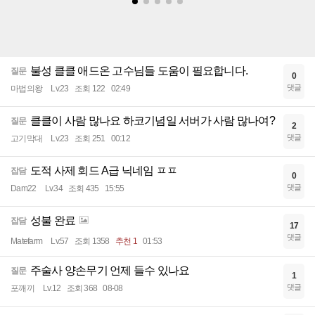
불성 클클 애드온 고수님들 도움이 필요합니다.
질문
0
댓글
마법의왕
Lv.23
조회 122
02:49
클클이 사람 많나요 하코기념일 서버가 사람 많나여?
질문
2
댓글
고기막대
Lv.23
조회 251
00:12
도적 사제 회드 A급 닉네임 ㅍㅍ
잡담
0
댓글
Dam22
Lv.34
조회 435
15:55
성불 완료
잡담
17
댓글
Matefarm
Lv.57
조회 1358
추천 1
01:53
주술사 양손무기 언제 들수 있나요
질문
1
댓글
포깨끼
Lv.12
조회 368
08-08