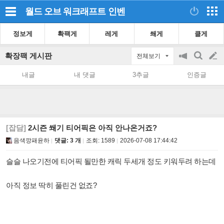
월드 오브 워크래프트
인벤
정보게
확팩게
레게
쐐게
클게
확장팩 게시판
전체보기
공
검
글
지
색
내글
내 댓글
3추글
인증글
on/off
쓰
기
[잡담]
2시즌 쐐기 티어픽은 아직 안나온거죠?
음색깡패윤하
댓글: 3 개
조회:
1589
2026-07-08 17:44:42
슬슬 나오기전에 티어픽 될만한 캐릭 두세개 정도 키워두려 하는데
아직 정보 딱히 풀린건 없죠?