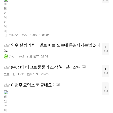
rhd222
Lv.70
조회 913
08-06
와우 설정 캐릭터별로 따로 노는데 통일시키는법 있나
잡담
3
요
댓글
잔도
Lv.48
조회 1637
08-06
(수정)와 버그로 둔둔의 조각 8개 날라갔다
잡담
1
댓글
고도비만
Lv.91
조회 1033
08-06
이번주 교역소 룩 좋네요 2
잡담
4
댓글