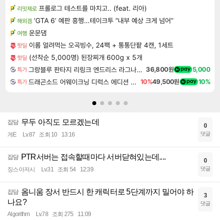
프롤로그 테스트를 마치고.. (feat. 리아)
리밋제로
‘GTA 6’ 예판 흥행…테이크투 “내부 예상 크게 넘어”
해외겜
운문댐
여행
이롬 얼려먹는 오곡빙수, 24팩 + 통통단팥 4캔, 1세트
핫딜
(선착순 5,000명) 된장찌개 600g x 5개
핫딜
그랑블루 판타지 리링크 엔드리스 라그나로크 업그레이드 킷 Granblue Fantasy Relink Endless Ragnarok Upgrade Kit DLC
36,800원
5,000
특가
드래곤소드 어웨이크닝 디럭스 에디션 DragonSword Awakening Deluxe Edition
10%
49,500원
10%
특가
무두 아직도 모르겠는데
잡담
0
댓글
게E
Lv.87
조회 10
13:16
PTR서버는 접속할때마다 서버닫혀있는데....
잡담
0
댓글
징스아저시
Lv.31
조회 54
12:39
옴니움 장서 반드시 한 캐릭터로 5단계까지 밀어야 하
잡담
3
나요?
댓글
Algorithm
Lv.78
조회 275
11:09