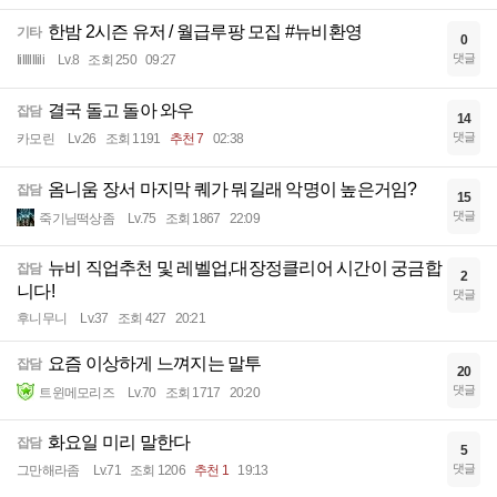
한밤 2시즌 유저 / 월급루팡 모집 #뉴비환영
기타
0
댓글
Iillllllili
Lv.8
조회 250
09:27
결국 돌고 돌아 와우
잡담
14
댓글
카모린
Lv.26
조회 1191
추천 7
02:38
옴니움 장서 마지막 퀘가 뭐길래 악명이 높은거임?
잡담
15
댓글
죽기님떡상좀
Lv.75
조회 1867
22:09
뉴비 직업추천 및 레벨업,대장정클리어 시간이 궁금합
잡담
2
니다!
댓글
후니무니
Lv.37
조회 427
20:21
요즘 이상하게 느껴지는 말투
잡담
20
댓글
트윈메모리즈
Lv.70
조회 1717
20:20
화요일 미리 말한다
잡담
5
댓글
그만해라좀
Lv.71
조회 1206
추천 1
19:13