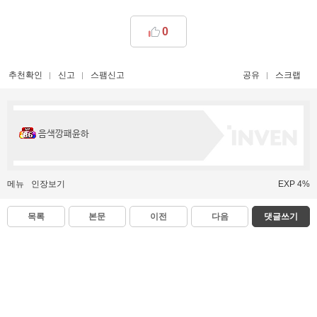
0
추천확인
신고
스팸신고
공유
스크랩
음색깡패윤하
메뉴
인장보기
EXP 4%
목록
본문
이전
다음
댓글쓰기