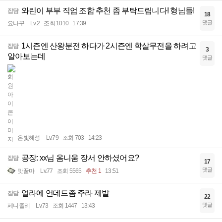
와린이 부부 직업 조합 추천 좀 부탁드립니다! 형님들!
잡담
18
댓글
요나꾸
Lv.2
조회 1010
17:39
1시즌엔 산왕분전 하다가 2시즌엔 학살무전을 하려고
잡담
3
알아보는데
댓글
은빛혜성
Lv.79
조회 703
14:23
공장: xx님 옴니움 장서 안하셨어요?
잡담
17
댓글
맛꿀마
Lv.77
조회 5565
추천 1
13:51
얼라에 언데드좀 주라 제발
잡담
22
댓글
페니졸리
Lv.73
조회 1447
13:43