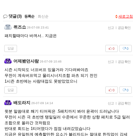
댓글
(3)
등록순
|
최신순
새로고침
퀴즈쇼
26-07-08 23:41
신고
|
공감 확인
패치할때마다 바껴서.. 지금은
답글
0
0
어제봤던사람
26-07-09 10:46
신고
|
공감 확인
시즌 시작되도 너프버프 있을거라 기다려봐야죠
무전이 계속버프먹고 물리시너지조합 파츠 되기 전인
1시즌 초반에는 사람대접도 못받았었으니
답글
0
0
배도라지
26-07-09 14:14
신고
|
공감 확인
윗분 말씀대로 쐐기 티어픽은 .5패치까지 봐야 윤곽이 드러납니다
무전이 시즌 극 초반엔 탱밑딜러 수준에서 꾸준한 상향 패치로 S급 밀러
조합으로 올라간 것처럼요
반대로 회드는 1티어였다가 점점 내려갔었습니다
지금은 유일하게 예측할만한 요소가 블리자드는 절대로 한직업이 강세