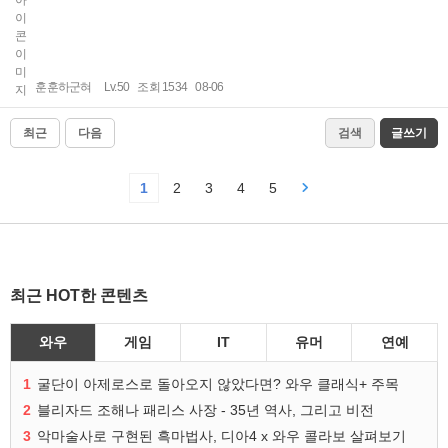
훈훈하군혀
Lv.50
조회 1534
08-06
최근
다음
검색
글쓰기
1
2
3
4
5
최근 HOT한 콘텐츠
와우
게임
IT
유머
연예
1
굴단이 아제로스로 돌아오지 않았다면? 와우 클래식+ 주목
2
블리자드 조해나 패리스 사장 - 35년 역사, 그리고 비전
3
악마술사로 구현된 흑마법사, 디아4 x 와우 콜라보 살펴보기