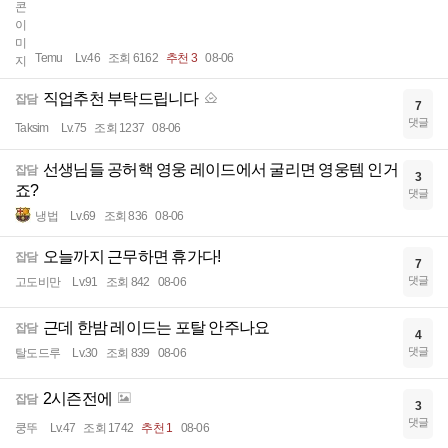
Temu
Lv.46
조회 6162
추천 3
08-06
직업추천 부탁드립니다
잡담
7
댓글
Taksim
Lv.75
조회 1237
08-06
선생님들 공허핵 영웅 레이드에서 굴리면 영웅템 인거
잡담
3
죠?
댓글
냉법
Lv.69
조회 836
08-06
오늘까지 근무하면 휴가다!
잡담
7
댓글
고도비만
Lv.91
조회 842
08-06
근데 한밤 레이드는 포탈 안주나요
잡담
4
댓글
탈도드루
Lv.30
조회 839
08-06
2시즌전에
잡담
3
댓글
쿵뚜
Lv.47
조회 1742
추천 1
08-06