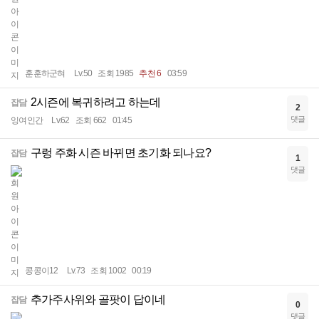
훈훈하군혀
Lv.50
조회 1985
추천 6
03:59
2시즌에 복귀하려고 하는데
잡담
2
댓글
잉여인간
Lv.62
조회 662
01:45
구렁 주화 시즌 바뀌면 초기화 되나요?
잡담
1
댓글
콩콩이12
Lv.73
조회 1002
00:19
추가주사위와 골팟이 답이네
잡담
0
댓글