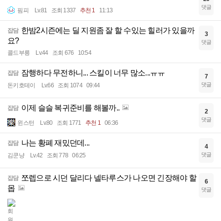
댓글
핌피
Lv.81
조회 1337
추천 1
11:13
한밤2시즌에는 딜 지원좀 잘 할 수있는 힐러가 있을까
잡담
3
요?
댓글
콜드부릉
Lv.44
조회 676
10:54
잠행하다 무전하니... 스킬이 너무 많소...ㅠㅠ
잡담
7
댓글
돈키호테이
Lv.66
조회 1074
09:44
이제 슬슬 복귀준비를 해볼까..
잡담
2
댓글
윈스턴
Lv.80
조회 1771
추천 1
06:36
나는 황폐 재밌던데...
잡담
4
댓글
김쿤냥
Lv.42
조회 778
06:25
쪼렙으로 시던 달리다 넬타루스가 나오면 긴장해야 할
잡담
6
몹
댓글