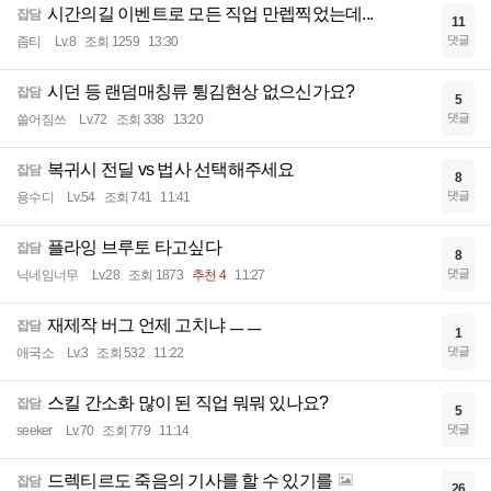
시간의길 이벤트로 모든 직업 만렙찍었는데...
잡담
11
댓글
좀티
Lv.8
조회 1259
13:30
시던 등 랜덤매칭류 튕김현상 없으신가요?
잡담
5
댓글
쓸어짐쓰
Lv.72
조회 338
13:20
복귀시 전딜 vs 법사 선택해주세요
잡담
8
댓글
용수디
Lv.54
조회 741
11:41
플라잉 브루토 타고싶다
잡담
8
댓글
닉네임너무
Lv.28
조회 1873
추천 4
11:27
재제작 버그 언제 고치냐 ㅡㅡ
잡담
1
댓글
애국소
Lv.3
조회 532
11:22
스킬 간소화 많이 된 직업 뭐뭐 있나요?
잡담
5
댓글
seeker
Lv.70
조회 779
11:14
드렉티르도 죽음의 기사를 할 수 있기를
잡담
26