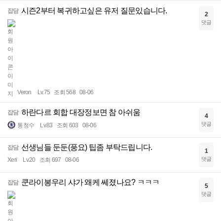
시즌2부터 복귀하고싶은 유저 질문있습니다.
잡담
2
댓글
Veron
Lv.75
조회 568
08-06
하란다르 회합 대장정보면 참 아쉬움
잡담
4
댓글
통청수
Lv.83
조회 603
08-06
선생님들 둔둔(풍요) 팁좀 부탁드립니다.
잡담
1
댓글
Xeri
Lv.20
조회 697
08-06
쿤라이봉우리 샤가 왜케 쎄졌나요? ㅋㅋㅋ
잡담
5
댓글