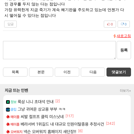
인 경우를 두지 않는 다는 점입니다
가장 유력한게 지금 죽기가 계속 쐐기판을 주도하고 있는데 언젠가 다
시 떨어질 수 있다는 점입니다
답글
0
0
새로고침
등록
목록
본문
이전
다음
댓글보기
지금 뜨는 인벤
더보기+
[2]
룩삼 니니 초대석 안내
정보
그냥 귀여운 상교용 부부 ㅋㅋ
클립
[117]
씨발 컬프프 클릭 미스낫네
메이플
[242]
베라서버 1위길드 내 대규모 인원이탈종용 추정사건
메이플
[6]
넥슨 오버워치 홈페이지 새단장!!
오버워치