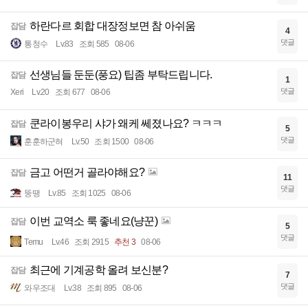
하란다르 회합 대장정보면 참 아쉬움
잡담
4
댓글
통청수
Lv.83
조회 585
08-06
선생님들 둔둔(풍요) 팁좀 부탁드립니다.
잡담
1
댓글
Xeri
Lv.20
조회 677
08-06
쿤라이봉우리 샤가 왜케 쎄졌나요? ㅋㅋㅋ
잡담
5
댓글
훈훈하군혀
Lv.50
조회 1500
08-06
금고 어떤거 골라야해요?
잡담
11
댓글
뚱땡
Lv.85
조회 1025
08-06
이번 교역소 룩 좋네요(냥꾼)
잡담
5
댓글
Temu
Lv.46
조회 2915
추천 3
08-06
최근에 기계공학 올려 보신분?
잡담
7
댓글
와우조대
Lv.38
조회 895
08-06