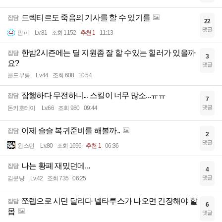
드렉티르도 죽음의 기사를 할 수 있기를
잡담
22
댓글
핌피
Lv.81
조회 1152
추천 1
11:13
한밤2시즌에는 딜 지원좀 잘 할 수있는 힐러가 있을까
잡담
3
요?
댓글
콜드부릉
Lv.44
조회 608
10:54
잠행하다 무전하니... 스킬이 너무 많소...ㅠㅠ
잡담
7
댓글
돈키호테이
Lv.66
조회 980
09:44
이제 슬슬 복귀준비를 해볼까..
잡담
2
댓글
윈스턴
Lv.80
조회 1696
추천 1
06:36
나는 황폐 재밌던데...
잡담
4
댓글
김쿤냥
Lv.42
조회 735
06:25
쪼렙으로 시던 달리다 넬타루스가 나오면 긴장해야 할
잡담
6
몹
댓글