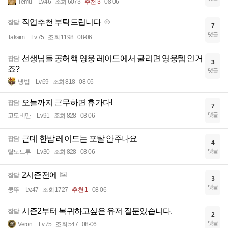
Temu
Lv.46
조회 6073
추천 3
08-06
직업추천 부탁드립니다
잡담
7
댓글
Taksim
Lv.75
조회 1198
08-06
선생님들 공허핵 영웅 레이드에서 굴리면 영웅템 인거
잡담
3
죠?
댓글
냉법
Lv.69
조회 818
08-06
오늘까지 근무하면 휴가다!
잡담
7
댓글
고도비만
Lv.91
조회 828
08-06
근데 한밤 레이드는 포탈 안주나요
잡담
4
댓글
탈도드루
Lv.30
조회 828
08-06
2시즌전에
잡담
3
댓글
쿵뚜
Lv.47
조회 1727
추천 1
08-06
시즌2부터 복귀하고싶은 유저 질문있습니다.
잡담
2
댓글
Veron
Lv.75
조회 547
08-06