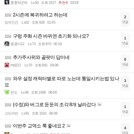
훈훈하군혀
Lv.50
조회 1927
추천 6
03:59
2시즌에 복귀하려고 하는데
잡담
2
댓글
잉여인간
Lv.62
조회 626
01:45
구렁 주화 시즌 바뀌면 초기화 되나요?
잡담
1
댓글
콩콩이12
Lv.73
조회 970
00:19
추가주사위와 골팟이 답이네
잡담
0
댓글
rhd222
Lv.70
조회 881
08-06
와우 설정 캐릭터별로 따로 노는데 통일시키는법 있나
잡담
3
요
댓글
잔도
Lv.48
조회 1606
08-06
(수정)와 버그로 둔둔의 조각 8개 날라갔다
잡담
1
댓글
고도비만
Lv.91
조회 1010
08-06
이번주 교역소 룩 좋네요 2
잡담
4
댓글