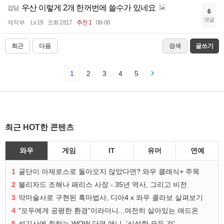
우산 이렇게 2개 한꺼번에 쓸수가 있네요
잡담
6
댓글
제작부
Lv.19
조회 2817
추천 1
08-06
최근
다음
검색
글쓰기
1
2
3
4
5
최근 HOT한 콘텐츠
와우
게임
IT
유머
연예
1
굴단이 아제로스로 돌아오지 않았다면? 와우 클래식+ 주목
2
블리자드 조해나 패리스 사장 - 35년 역사, 그리고 비전
3
악마술사로 구현된 흑마법사, 디아4 x 와우 콜라보 살펴보기
4
"모두에게 공평한 환경"이라더니...여전히 살아있는 애드온
5
성기사에 취하는 WOW 단편 애니, '신성한 모든 것'