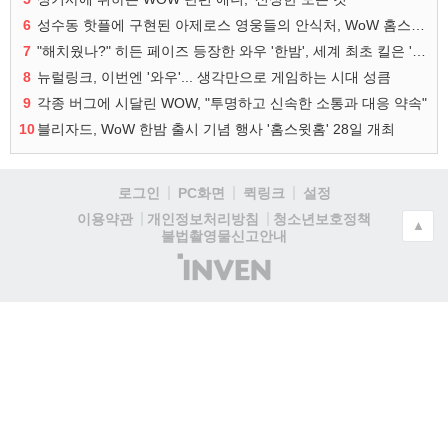
6
성수동 핫플에 구현된 아제로스 영웅들의 안식처, WoW 홈스윗홈
7
"해치웠나?" 히든 페이즈 등장한 와우 '한밤', 세계 최초 킬은 '팀 리퀴드'
8
뉴럴링크, 이번엔 '와우'... 생각만으로 게임하는 시대 성큼
9
각종 버그에 시달린 WOW, "투명하고 신속한 소통과 대응 약속"
10
블리자드, WoW 한밤 출시 기념 행사 '홈스윗홈' 28일 개최
로그인
PC화면
퀵링크
설정
청소년보호정책
이용약관
개인정보처리방침
▲
불법촬영물신고안내
(주)
인
벤