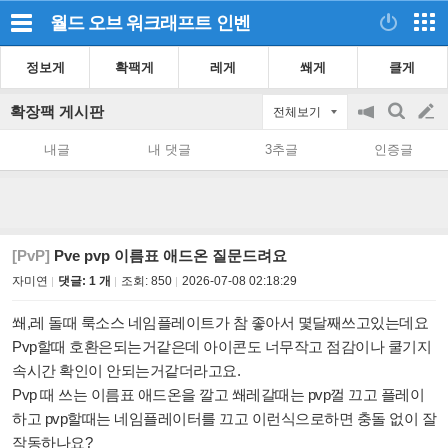
월드 오브 워크래프트
인벤
정보게
확팩게
레게
쐐게
클게
확장팩 게시판
전체보기
공
검
글
지
색
내글
내 댓글
3추글
인증글
on/off
쓰
기
[PvP]
Pve pvp 이름표 애드온 질문드려요
자미연
댓글: 1 개
조회:
850
2026-07-08 02:18:29
쐐,레 돌때 룩소스 네임플레이트가 참 좋아서 몇달째쓰고있는데요
Pvp할때 호환은되는거같은데 아이콘도 너무작고 점감이나 쿨기지
속시간 확인이 안되는거같더라고요.
Pvp 때 쓰는 이름표 애드온을 깔고 쐐레갈때는 pvp껄 끄고 플레이
하고 pvp할때는 네임플레이터를 끄고 이런식으로하면 충돌 없이 잘
작동하나요?