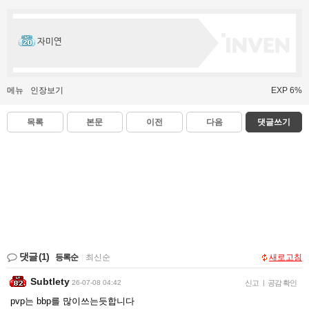
자미연
메뉴
인장보기
EXP 6%
목록
본문
이전
다음
댓글쓰기
댓글
(1)
등록순
|
최신순
새로고침
Subtlety
26-07-08 04:42
신고
|
공감 확인
pvp는 bbp를 많이쓰는듯합니다