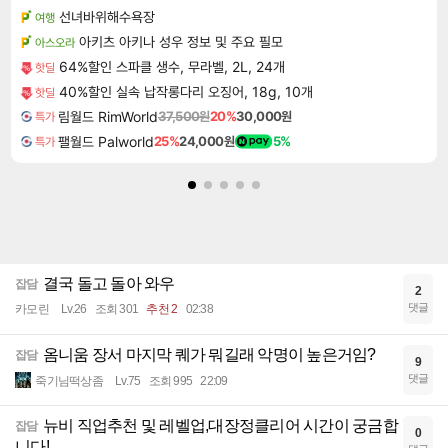
선녀바위해수욕장
여행
아키츠 아키나 성우 정보 및 주요 필모
아스오라
64%할인 스파클 생수, 무라벨, 2L, 24개
핫딜
40%할인 실속 납작롱다리 오징어, 18g, 10개
핫딜
림월드 RimWorld
37,500원
20%
30,000원
특가
팰월드 Palworld
25%
24,000원
5%
특가
결국 돌고 돌아 와우
잡담
2
댓글
카모린
Lv.26
조회 301
추천 2
02:38
옴니움 장서 마지막 퀘가 뭐길래 악명이 높은거임?
잡담
9
댓글
죽기님떡상좀
Lv.75
조회 995
22:09
뉴비 직업추천 및 레벨업,대장정클리어 시간이 궁금합
잡담
0
니다!