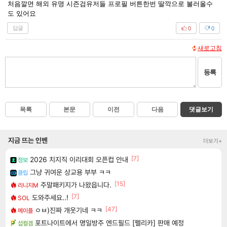
처음깔면 해외 유명 시즌검유저들 프로필 버튼한번 딸깍으로 불러올수
도 있어요
답글
0
0
새로고침
등록
목록
본문
이전
다음
댓글보기
지금 뜨는 인벤
더보기+
[7]
2026 치지직 이리대회 오픈컵 안내
정보
그냥 귀여운 상교용 부부 ㅋㅋ
클립
[15]
주말패키지가 나왔읍니다.
리니지M
[7]
도와주세요..!
SOL
[47]
ㅇㅂ)진짜 개웃기네 ㅋㅋ
메이플
포트나이트에서 명일방주 엔드필드 [펠리카] 판매 예정
섭컬겜