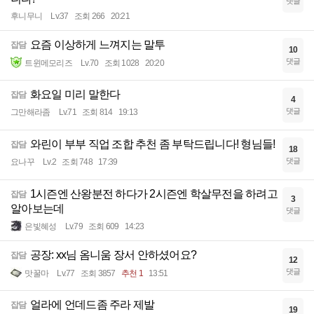
댓글
후니무니
Lv.37
조회 266
20:21
요즘 이상하게 느껴지는 말투
잡담
10
댓글
트윈메모리즈
Lv.70
조회 1028
20:20
화요일 미리 말한다
잡담
4
댓글
그만해라좀
Lv.71
조회 814
19:13
와린이 부부 직업 조합 추천 좀 부탁드립니다! 형님들!
잡담
18
댓글
요나꾸
Lv.2
조회 748
17:39
1시즌엔 산왕분전 하다가 2시즌엔 학살무전을 하려고
잡담
3
알아보는데
댓글
은빛혜성
Lv.79
조회 609
14:23
공장: xx님 옴니움 장서 안하셨어요?
잡담
12
댓글
맛꿀마
Lv.77
조회 3857
추천 1
13:51
얼라에 언데드좀 주라 제발
잡담
19