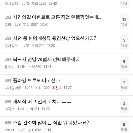
댓글
페니졸리
Lv.73
조회 1180
13:43
시간의길 이벤트로 모든 직업 만렙찍었는데...
잡담
11
댓글
좀티
Lv.8
조회 1067
13:30
시던 등 랜덤매칭류 튕김현상 없으신가요?
잡담
5
댓글
쓸어짐쓰
Lv.72
조회 294
13:20
복귀시 전딜 vs 법사 선택해주세요
잡담
8
댓글
용수디
Lv.54
조회 650
11:41
플라잉 브루토 타고싶다
잡담
7
댓글
닉네임너무
Lv.28
조회 1392
추천 4
11:27
재제작 버그 언제 고치냐 ㅡㅡ
잡담
1
댓글
애국소
Lv.3
조회 471
11:22
스킬 간소화 많이 된 직업 뭐뭐 있나요?
잡담
5
댓글
seeker
Lv.70
조회 692
11:14