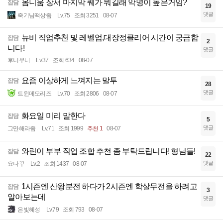
옴니움 장서 마지막 퀘가 뭐길래 악명이 높은거임?
잡담
19
댓글
죽기님떡상좀
Lv.75
조회 3251
08-07
뉴비 직업추천 및 레벨업,대장정클리어 시간이 궁금합
잡담
2
니다!
댓글
후니무니
Lv.37
조회 634
08-07
요즘 이상하게 느껴지는 말투
잡담
28
댓글
트윈메모리즈
Lv.70
조회 2806
08-07
화요일 미리 말한다
잡담
5
댓글
그만해라좀
Lv.71
조회 1999
추천 1
08-07
와린이 부부 직업 조합 추천 좀 부탁드립니다! 형님들!
잡담
22
댓글
요나꾸
Lv.2
조회 1437
08-07
1시즌엔 산왕분전 하다가 2시즌엔 학살무전을 하려고
잡담
3
알아보는데
댓글
은빛혜성
Lv.79
조회 793
08-07