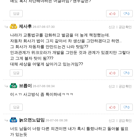
얘도 혹시 차단해야하는 어글러임? 맨두같은?
답글
0
0
제사후
26-07-06 07:30
신고
|
공감 확인
나라가 교통법규를 강화하고 벌금을 더 높게 책정했는데.
자동차 회사가 법이 그지 같아서 차 생산을 그만하겠다고 하면..
그 회사가 자동차를 안만드는건 나라 탓임??
인과관계가 위크오라가 개발을 그만둔 것과 관계가 있겠지만 그렇다
고 그게 블자 탓이 됨???
대체 세상을 어떻게 살아가고 있는거임??
답글
0
0
브릅이
26-07-06 08:34
신고
|
공감 확인
이ㅅㄲ 사고방식 좀 특이하네ㅋㅋㅋ
답글
0
0
늙으면노답임
26-07-06 08:38
신고
|
공감 확인
너도 남들이 너랑 다른 의견이면 내가 혹시 틀렸나하고 돌아볼 필요
가 있는듯