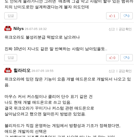
도 안되게 올라가니깐 그러면 애초에 그걸 막고 사람이 할수 있는 범위까
지의 난이도로만 설계하겠다는게 블자 의도인데
답글
1
0
Nilys
26-07-05 18:32
신고
|
공감 확인
위크오라도 불성리분급 떡밥으로 남으려나
진짜 10년이 지나도 같은 말 반복하는 사람이 남아있을듯..
답글
0
0
힐라리오
26-07-05 19:55
신고
|
공감 확인
위크오라에 있던 많은 기능이 요즘 개별 애드온으로 개발되서 나오고 있
음.
마우스 커서 커스텀이나 클리어 단수 표기 같은 건
나도 현재 개별 애드온으로 쓰고 있음.
결국 위크오라가 꾸미기나 커스텀 관련 애드온으로
살아남으려고 했으면 얼마든지 방법은 있었음.
블리자드가 직접 운영하는 게임에서 방향성과 기조가 정해졌다면,
애드온 개발자의 선택은