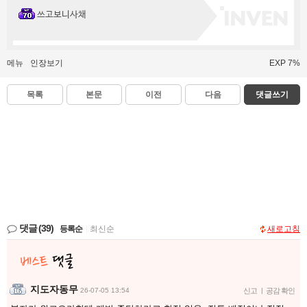
쓰고보니사채
메뉴
인장보기
EXP 7%
목록
본문
이전
다음
댓글쓰기
댓글
(39)
등록순
|
최신순
새로고침
지도자동무
26-07-05 13:54
신고
|
공감 확인