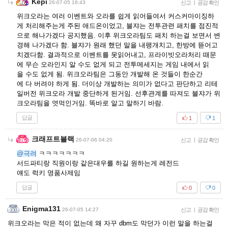
Kepi
26-07-05 16:43
신고
|
공감 확인
위크오라는 여러 이벤트와 오라를 쉽게 읽어들여서 커스커마이징하
게 처리해주는게 주된 애드온이었고, 블쟈는 전투관련 패치를 점진적
으로 해나가겠다 공지했음. 이후 위크오라팀도 패치 하는걸 보면서 변
경해 나가겠다 함. 블쟈가 원래 했던 말을 내팽개치고, 한방에 뜯어고
치겠다함. 결과적으로 이벤트를 못읽어내고, 프라이빗오라처리 때문
에 무슨 오라인지 알 수도 없게 되고 전투메세지는 게임 내에서 읽
을 수도 없게 됨. 위크오라팀은 그동안 개발해 온 것들이 한순간
에 다 버려야 하게 됨. 더이상 개발하는 의미가 없다고 판단하고 리테
일버전 위크오라 개발 중단하게 된거임. 선후관계를 따져도 블쟈가 위
크오라팀을 엿먹인거임. 똑바로 알고 말하기 바람.
답글
1
1
크래프트블랙
26-07-06 04:20
신고
|
공감 확인
@극려
ㅋㅋㅋㅋㅋㅋㅋ
서드파티랑 직원이랑 같은대우를 하길 원하는게 레전드
얘도 럭키 명품사제임
답글
0
0
Enigma131
26-07-05 14:27
신고
|
공감 확인
위크오라는 막은 적이 없는데 왜 자꾸 dbm도 막던가 이런 말을 하는걸