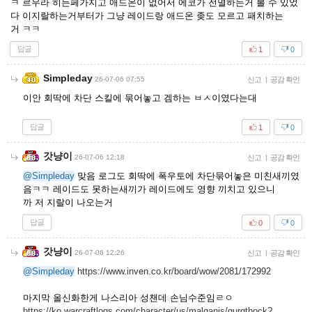
ㅋ 르우라 히든페가지고 애드온이 없어서 에코가 전멸하는거 볼 수 있었
다 이지랄하는거부터가 그냥 레이드랑 애드온 좆도 모르고 패치하는
거 ㅋㅋ
답글
1
0
Simpleday
26-07-06 07:55
신고
|
공감 확인
이안 회딱에 차단 스킬에 묶어놓고 겜하는 ㅂㅅ이였다는대
답글
1
0
갓냥이
26-07-06 12:18
신고
|
공감 확인
@Simpleday
맞음 로그도 회딱에 폭우토에 차단묶어놓은 미친새끼였
음ㅋㅋ 레이드도 못하는새끼가 레이드에도 영향 끼치고 있으니
까 저 지랄이 나오는거
답글
0
0
갓냥이
26-07-06 12:26
신고
|
공감 확인
@Simpleday
https://www.inven.co.kr/board/wow/2081/172992
마지막 올신화한게 나스리아 성챈데 손님수준임ㄹㅇ
https://ko.warcraftlogs.com/character/us/malganis/gurgthock?