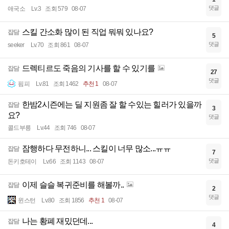
댓글
애국소
Lv.3
조회 579
08-07
스킬 간소화 많이 된 직업 뭐뭐 있나요?
잡담
5
댓글
seeker
Lv.70
조회 861
08-07
드렉티르도 죽음의 기사를 할 수 있기를
잡담
27
댓글
핌피
Lv.81
조회 1462
추천 1
08-07
한밤2시즌에는 딜 지원좀 잘 할 수있는 힐러가 있을까
잡담
3
요?
댓글
콜드부릉
Lv.44
조회 746
08-07
잠행하다 무전하니... 스킬이 너무 많소...ㅠㅠ
잡담
7
댓글
돈키호테이
Lv.66
조회 1143
08-07
이제 슬슬 복귀준비를 해볼까..
잡담
2
댓글
윈스턴
Lv.80
조회 1856
추천 1
08-07
나는 황폐 재밌던데...
잡담
4