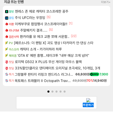
지금 뜨는 인벤
더보기+
젠레스 존 제로 캐릭터 코스프레한 꽁주
짤방
[5]
주식 UFC라는 우정잉
클립
[1]
이케부쿠로 팝업행사 코스프레이어들!!
이환
[5]
주말패키지 결과.....
리니지M
[22]
환카라를 유 에크 교환 쪼매 서운함..
검은사막
[페르소나5: 더 팬텀 X] 괴도 영상 l 타카마키 안·댄싱 스타
PV
캐릭터 소개 - 카가미하라 하루
아스오라
‘GTA 6’ 예판 흥행…테이크투 “내부 예상 크게 넘어”
해외겜
로지텍 G502 X PLUS 무선 게이밍 마우스 블랙
핫딜
33%할인!클리오 덴티메이트 오리지널 초극세모, 10개입, 3개
핫딜
그랑블루 판타지 리링크 엔드리스 라그나로크 Granblue Fantasy Relink Endless Ragnarok
66,800원
7,000
특가
옥토패스 트래블러 II Octopath Traveler II
49,800원
70%
14,940원
특가