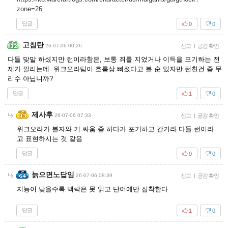
zone=26
답글
0
0
고침탄
26-07-06 00:26
신고
|
공감 확인
다들 맞말 하셨지만 런이라함은, 보통 죄를 지었거나 이득을 포기하는 전
제가 깔리는데 위크오라팀이 흐름상 삐졌다고 볼 순 있자만 런친건 좀 무
리수 아닙니까?
답글
1
0
제사후
26-07-06 07:33
신고
|
공감 확인
위크오라가 블자와 기 싸움 좀 하다가 포기하고 간거라 다들 런이라
고 표현하시는 것 같음
답글
0
0
늙으면노답임
26-07-06 08:39
신고
|
공감 확인
지능이 낮을수록 맥락은 못 읽고 단어에만 집착한다
답글
1
0