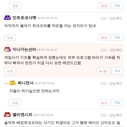
답글
0
0
민트초코샤벳
26-07-05 16:32
신고
|
공감 확인
아직까지 블쟈가 위크오라를 막은줄 아는 모지리가 있네
답글
0
0
지나가는선비
26-07-05 16:37
신고
|
공감 확인
게임사가 기조를 확실하게 정했는데도 외부 프로그램 따리가 기싸움 처
하다 삐져서 런친거 지금 다시 보면 레전드긴함
답글
13
4
써니전사
26-07-05 18:20
신고
|
공감 확인
지들이 하기싫으면 안하는거지
답글
1
0
엘리엔시프
26-07-05 18:24
신고
|
공감 확인
솔직히 배정위크오라는 사기긴 하잖아요 그거 땜에 레이드 난이도도 말