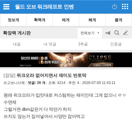
월드 오브 워크래프트
인벤
정보게
확팩게
레게
쐐게
클게
확장팩 게시판
전체보기
공
검
글
지
색
내글
내 댓글
3추글
인증글
on/off
쓰
기
[잡담]
위크오라 없어지면서 재미도 반토막
쓰고보니사채
댓글: 39 개
조회:
4214
추천:
4
2026-07-05 11:43:11
원래 위크오라가 입맛대로 커스텀하는 재미인데 그게 없으니 ㄹㅇ
수면제
그럴거면 dbm같은거 다 막던가 하지
쓰지도 않는거 집어넣어서 사양만 잡아먹고