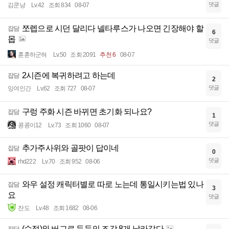
댓글
김쿤냥
Lv.42
조회 834
08-07
쪼렙으로 시던 달리다 넬타루스가 나오면 긴장해야 할
잡담
6
몹
댓글
훈훈하군혀
Lv.50
조회 2091
추천 6
08-07
2시즌에 복귀하려고 하는데
잡담
2
댓글
잉여인간
Lv.62
조회 727
08-07
구렁 주화 시즌 바뀌면 초기화 되나요?
잡담
1
댓글
콩콩이12
Lv.73
조회 1060
08-07
추가주사위와 골팟이 답이네
잡담
0
댓글
rhd222
Lv.70
조회 952
08-06
와우 설정 캐릭터별로 따로 노는데 통일시키는법 있나
잡담
3
요
댓글
잔도
Lv.48
조회 1682
08-06
(수정)와 버그로 둔둔의 조각 8개 날라갔다