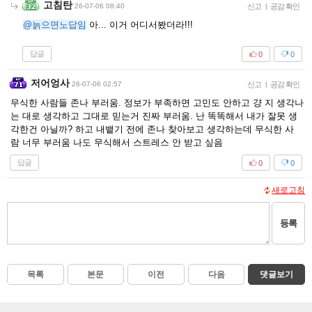
고침탄
26-07-06 08:40
신고
|
공감 확인
@늙으면노답임
아... 이거 어디서봤더라!!!
답글
0
0
저어엉사
26-07-06 02:57
신고
|
공감 확인
무식한 사람들 존나 부러움. 정보가 부족하면 고민도 안하고 걍 지 생각나
는 대로 생각하고 그대로 믿는거 진짜 부러움. 난 똑똑해서 내가 잘못 생
각한건 아닐까? 하고 내뱉기 전에 존나 찾아보고 생각하는데 무식한 사
람 너무 부러움 나도 무식해서 스트레스 안 받고 싶음
답글
0
0
새로고침
등록
목록
본문
이전
다음
댓글보기