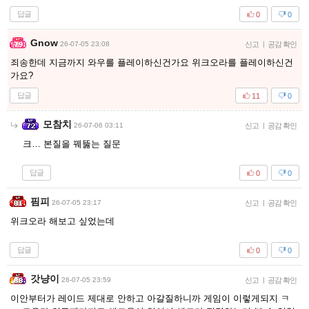
답글
0
0
Gnow
26-07-05 23:08
신고
|
공감 확인
죄송한데 지금까지 와우를 플레이하신건가요 위크오라를 플레이하신건
가요?
답글
11
0
모참치
26-07-06 03:11
신고
|
공감 확인
크… 본질을 꿰뚫는 질문
답글
0
0
핌피
26-07-05 23:17
신고
|
공감 확인
위크오라 해보고 싶었는데
답글
0
0
갓냥이
26-07-05 23:59
신고
|
공감 확인
이안부터가 레이드 제대로 안하고 아갈질하니까 게임이 이렇게되지 ㅋ