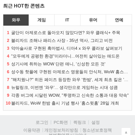
최근 HOT한 콘텐츠
와우
게임
IT
유머
연예
1
굴단이 아제로스로 돌아오지 않았다면? 와우 클래식+ 주목
2
블리자드 조해나 패리스 사장 - 35년 역사, 그리고 비전
3
악마술사로 구현된 흑마법사, 디아4 x 와우 콜라보 살펴보기
4
"모두에게 공평한 환경"이라더니...여전히 살아있는 애드온
5
성기사에 취하는 WOW 단편 애니, '신성한 모든 것'
6
성수동 핫플에 구현된 아제로스 영웅들의 안식처, WoW 홈스윗홈
7
"해치웠나?" 히든 페이즈 등장한 와우 '한밤', 세계 최초 킬은 '팀 리퀴드'
8
뉴럴링크, 이번엔 '와우'... 생각만으로 게임하는 시대 성큼
9
각종 버그에 시달린 WOW, "투명하고 신속한 소통과 대응 약속"
10
블리자드, WoW 한밤 출시 기념 행사 '홈스윗홈' 28일 개최
로그인
PC화면
퀵링크
설정
청소년보호정책
이용약관
개인정보처리방침
▲