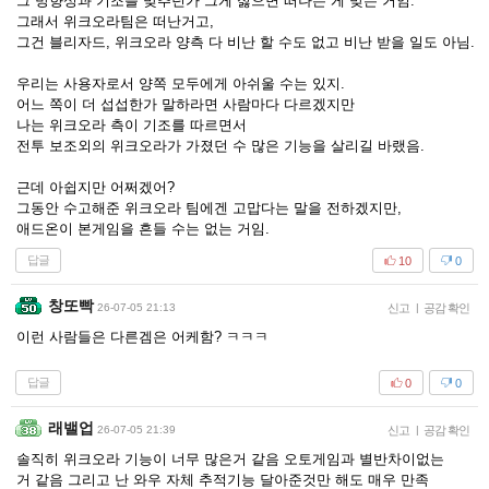
그 방향성과 기조를 맞추던가 그게 싫으면 떠나는 게 맞는 거임.
그래서 위크오라팀은 떠난거고,
그건 블리자드, 위크오라 양측 다 비난 할 수도 없고 비난 받을 일도 아님.
우리는 사용자로서 양쪽 모두에게 아쉬울 수는 있지.
어느 쪽이 더 섭섭한가 말하라면 사람마다 다르겠지만
나는 위크오라 측이 기조를 따르면서
전투 보조외의 위크오라가 가졌던 수 많은 기능을 살리길 바랬음.
근데 아쉽지만 어쩌겠어?
그동안 수고해준 위크오라 팀에겐 고맙다는 말을 전하겠지만,
애드온이 본게임을 흔들 수는 없는 거임.
답글
10
0
창또빡
26-07-05 21:13
신고
|
공감 확인
이런 사람들은 다른겜은 어케함? ㅋㅋㅋ
답글
0
0
래밸업
26-07-05 21:39
신고
|
공감 확인
솔직히 위크오라 기능이 너무 많은거 같음 오토게임과 별반차이없는
거 같음 그리고 난 와우 자체 추적기능 달아준것만 해도 매우 만족