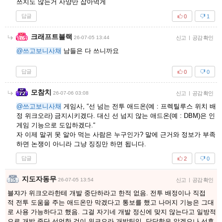
쓰지도 않는거 사양만 잡아먹게
답글
0
1
크래프트블랙
26-07-05 13:44
신고
|
공감 확인
@쓰고보니사채
남들은 다 쓰니까요
답글
0
0
모참치
26-07-06 03:08
신고
|
공감 확인
@쓰고보니사채
게임사, “선 넘는 전투 애드온(예 : 프렉틸루스 위치 배
정 위크오라) 금지시키겠다. 대신 선 넘지 않는 애드온(예 : DBM)은 인
게임 기능으로 도입하겠다.“
자 이제 말귀 못 알아 먹는 사람은 누구인가? 말에 근거와 정보가 부족
하면 논쟁이 아니라 그냥 징징만 하면 됩니다.
답글
2
0
지도자동무
26-07-05 13:54
신고
|
공감 확인
블쟈가 위크오라한테 개발 중단하라고 한적 없음. 전투 배정이나 직접
적 전투 도움을 주는 애드온만 막겠다고 통보를 했고 나머지 기능은 그대
로 사용 가능하다고 했음. 그걸 자기네 개발 정신에 맞지 않는다고 일방적
으로 개발 중단 선언한 것이 위크오라 개발팀임. 답답함은 알겠으나 선후