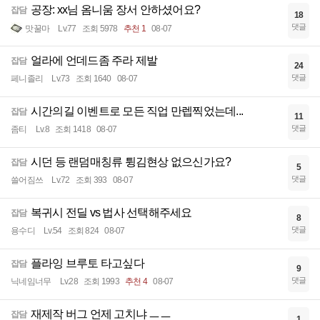
공장: xx님 옴니움 장서 안하셨어요?
잡담
18
댓글
맛꿀마
Lv.77
조회 5978
추천 1
08-07
얼라에 언데드좀 주라 제발
잡담
24
댓글
페니졸리
Lv.73
조회 1640
08-07
시간의길 이벤트로 모든 직업 만렙찍었는데...
잡담
11
댓글
좀티
Lv.8
조회 1418
08-07
시던 등 랜덤매칭류 튕김현상 없으신가요?
잡담
5
댓글
쓸어짐쓰
Lv.72
조회 393
08-07
복귀시 전딜 vs 법사 선택해주세요
잡담
8
댓글
용수디
Lv.54
조회 824
08-07
플라잉 브루토 타고싶다
잡담
9
댓글
닉네임너무
Lv.28
조회 1993
추천 4
08-07
재제작 버그 언제 고치냐 ㅡㅡ
잡담
1