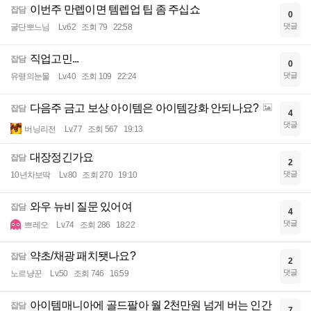
이번주 만렙이면 템렙업 팁 좀 주십쇼
잡담
0
댓글
굴단뽀느님
Lv.62
조회 79
22:58
직업고민...
잡담
0
댓글
유령의눈물
Lv.40
조회 109
22:24
다음주 금고 보상 아이템은 아이템강화 안되나요?
잡담
4
댓글
버닝리전
Lv.77
조회 567
19:13
대장정긴가요
잡담
2
댓글
10년차보딱
Lv.80
조회 270
19:10
와우 뉴비 질문 있어여
잡담
4
댓글
쁘레오
Lv.74
조회 286
18:22
약초/채광 패치됏나요?
잡담
2
댓글
노르냥꾼
Lv.50
조회 746
16:59
아이템매니아에 골드팔아 월 2천만원 넘게 버는 인간
잡담
7