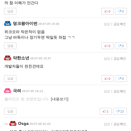
까 참 이해가 안간다
답글
0
0
덩크왕아이번
26-07-05 15:30
신고
|
공감 확인
위크오라 막은적이 없음
그냥 바둑이나 장기두면 딱일듯 와접 ㄱㄱ
답글
0
0
약한소년
26-07-05 15:37
신고
|
공감 확인
개발자들이 런친건데요
답글
0
0
극려
26-07-05 16:13
신고
|
공감 확인
블라인드 된 코멘트입니다.
[내용보기]
답글
1
13
Osga
26-07-06 01:43
신고
|
공감 확인