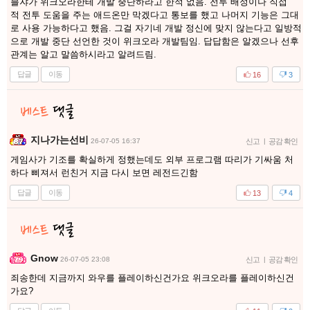
블쟈가 위크오라한테 개발 중단하라고 한적 없음. 전투 배정이나 직접
적 전투 도움을 주는 애드온만 막겠다고 통보를 했고 나머지 기능은 그대
로 사용 가능하다고 했음. 그걸 자기네 개발 정신에 맞지 않는다고 일방적
으로 개발 중단 선언한 것이 위크오라 개발팀임. 답답함은 알겠으나 선후
관계는 알고 말씀하시라고 알려드림.
답글
이동
16
3
지나가는선비
26-07-05 16:37
신고
|
공감 확인
게임사가 기조를 확실하게 정했는데도 외부 프로그램 따리가 기싸움 처
하다 삐져서 런친거 지금 다시 보면 레전드긴함
답글
이동
13
4
Gnow
26-07-05 23:08
신고
|
공감 확인
죄송한데 지금까지 와우를 플레이하신건가요 위크오라를 플레이하신건
가요?