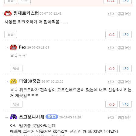
답글
이동
11
0
윙제로커스텀
26-07-05 12:41
신고
|
공감 확인
사양은 위크오라가 더 잡아먹음......
답글
2
0
Fex
26-07-05 13:04
신고
|
공감 확인
ㄹㅇㅋㅋ
답글
0
0
파열30중첩
26-07-05 13:06
신고
|
공감 확인
ㄹㅇ 위크오라가 편의성이 고트인애드온이 맞는데 너무 신성화시키는
거 개웃김ㅋㅋㅋ
답글
0
0
쓰고보니사채
26-07-05 13:28
신고
|
공감 확인
아니 말귀를 못알아먹는데
애초에 그런거 막을거면 dbm같이 생긴건 왜 또 쳐넣냐 이말임