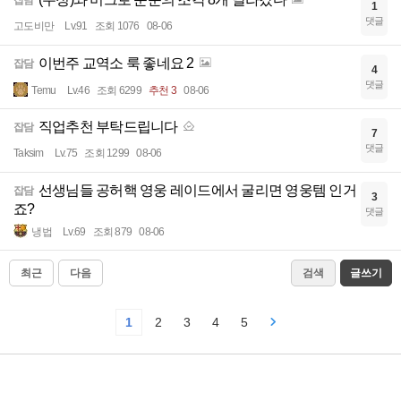
잡담
1
댓글
고도비만
Lv.91
조회 1076
08-06
이번주 교역소 룩 좋네요 2
잡담
4
댓글
Temu
Lv.46
조회 6299
추천 3
08-06
직업추천 부탁드립니다
잡담
7
댓글
Taksim
Lv.75
조회 1299
08-06
선생님들 공허핵 영웅 레이드에서 굴리면 영웅템 인거
잡담
3
죠?
댓글
냉법
Lv.69
조회 879
08-06
최근
다음
검색
글쓰기
1
2
3
4
5