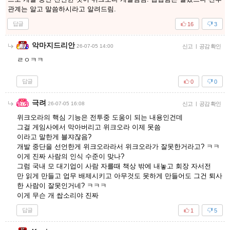
관계는 알고 말씀하시라고 알려드림.
답글
16
3
악마지드리안
26-07-05 14:00
신고
|
공감 확인
ㄹㅇㅋㅋ
답글
0
0
극려
26-07-05 16:08
신고
|
공감 확인
위크오라의 핵심 기능은 전투중 도움이 되는 내용인건데
그걸 게임사에서 막아버리고 위크오라 이제 못씀
이라고 말한게 블쟈잖음?
개발 중단을 선언한게 위크오라라서 위크오라가 잘못한거라고? ㅋㅋ
이게 진짜 사람의 인식 수준이 맞나?
그럼 국내 모 대기업이 사람 자를때 책상 밖에 내놓고 회장 자서전
만 읽게 만들고 업무 배제시키고 아무것도 못하게 만들어도 그건 퇴사
한 사람이 잘못인거네? ㅋㅋㅋ
이게 무슨 개 쌉소리야 진짜
답글
1
5