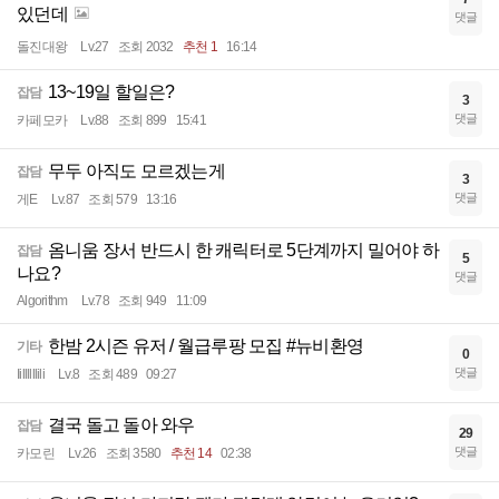
있던데
댓글
돌진대왕
Lv.27
조회 2032
추천 1
16:14
13~19일 할일은?
잡담
3
댓글
카페모카
Lv.88
조회 899
15:41
무두 아직도 모르겠는게
잡담
3
댓글
게E
Lv.87
조회 579
13:16
옴니움 장서 반드시 한 캐릭터로 5단계까지 밀어야 하
잡담
5
나요?
댓글
Algorithm
Lv.78
조회 949
11:09
한밤 2시즌 유저 / 월급루팡 모집 #뉴비환영
기타
0
댓글
Iillllllili
Lv.8
조회 489
09:27
결국 돌고 돌아 와우
잡담
29
댓글
카모린
Lv.26
조회 3580
추천 14
02:38