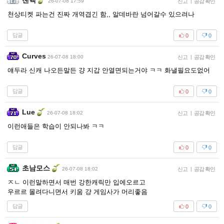
잰핵
26-07-08 17:59
신고
|
공감 확인
천상티켓 파는건 진짜 개역겹긴 함,, 알데바란 넘어갈수 있으려나
답글
0
0
Curves
26-07-08 18:00
신고
|
공감 확인
얘두라 신캐 나오든말든 걍 지갑 안열면되는거야 ㅋㅋ 화낼필요도없어
답글
0
0
Lue
26-07-08 18:02
신고
|
공감 확인
이런애들은 학습이 안되나봐 ㅋㅋ
답글
0
0
초남모스
26-07-08 18:02
신고
|
공감 확인
ㅈㄴ 이런말하면서 매번 강한캐릭만 입에오르고
우르르 몰려다니면서 키움 걍 게임사가 머리좋음
답글
0
0