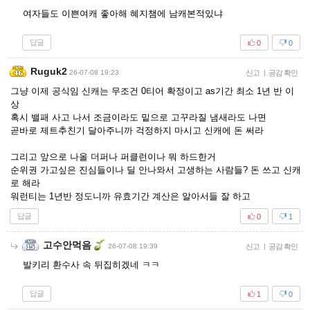
여자들도 이쁜여캐 좋아해 혜지챔에 남캐본적있냐
답글
0
0
Ruguk2
26-07-08 19:23
신고
|
공감 확인
그냥 이제 공식임 신캐는 무조건 0티어 확정이고 as기간 최소 1년 반 이
상
혹시 밸패 사고 나서 조금이라도 밑으로 고꾸라질 냄새라도 나면
곧바로 제트추친기 달아주니까 걱정하지 마시고 신캐에 돈 써라
그리고 앞으로 나올 더퍼나 퍼클런이나 뭐 하드한거
순위권 가고싶은 진심들이나 딜 안나와서 고생하는 사람들? 돈 쓰고 신캐
로 해라
워런티는 1년반 정도니까 유효기간 계산은 알아서들 잘 하고
답글
0
1
고수안먹음
26-07-08 19:39
신고
|
공감 확인
발키리 환수사 속 뒤집히겠네 ㅋㅋ
답글
1
0