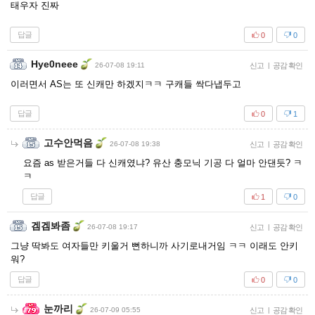
태우자 진짜
답글
0
0
Hye0neee
26-07-08 19:11
신고
|
공감 확인
이러면서 AS는 또 신캐만 하겠지ㅋㅋ 구캐들 싹다냅두고
답글
0
1
고수안먹음
26-07-08 19:38
신고
|
공감 확인
요즘 as 받은거들 다 신캐였냐? 유산 충모닉 기공 다 얼마 안댄듯? ㅋ
ㅋ
답글
1
0
겜겜봐좀
26-07-08 19:17
신고
|
공감 확인
그냥 딱봐도 여자들만 키울거 뻔하니까 사기로내거임 ㅋㅋ 이래도 안키
워?
답글
0
0
눈까리
26-07-09 05:55
신고
|
공감 확인