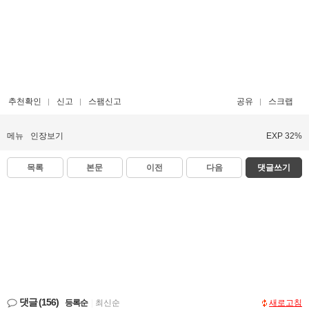
추천확인
신고
스팸신고
공유
스크랩
메뉴
인장보기
EXP 32%
목록
본문
이전
다음
댓글쓰기
댓글
(156)
등록순
|
최신순
새로고침