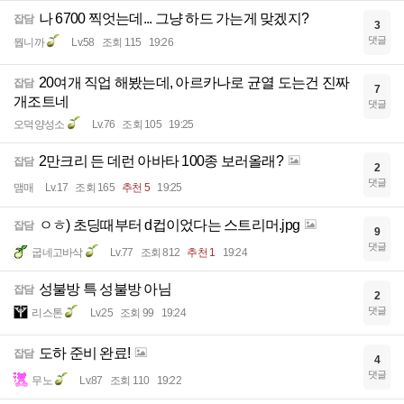
나 6700 찍엇는데... 그냥 하드 가는게 맞겠지?
잡담
3
댓글
뭡니까
Lv.58
조회 115
19:26
20여개 직업 해봤는데, 아르카나로 균열 도는건 진짜
잡담
7
개조트네
댓글
오덕양성소
Lv.76
조회 105
19:25
2만크리 든 데런 아바타 100종 보러올래?
잡담
2
댓글
맴매
Lv.17
조회 165
추천 5
19:25
ㅇㅎ) 초딩때부터 d컵이었다는 스트리머.jpg
잡담
9
댓글
굽네고바삭
Lv.77
조회 812
추천 1
19:24
성불방 특 성불방 아님
잡담
2
댓글
리스톤
Lv.25
조회 99
19:24
도하 준비 완료!
잡담
4
댓글
무노
Lv.87
조회 110
19:22