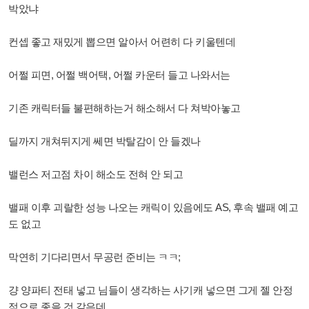
박았냐
컨셉 좋고 재밌게 뽑으면 알아서 어련히 다 키울텐데
어쩔 피면, 어쩔 백어택, 어쩔 카운터 들고 나와서는
기존 캐릭터들 불편해하는거 해소해서 다 쳐박아놓고
딜까지 개쳐뒤지게 쎄면 박탈감이 안 들겠나
밸런스 저고점 차이 해소도 전혀 안 되고
밸패 이후 괴랄한 성능 나오는 캐릭이 있음에도 AS, 후속 밸패 예고
도 없고
막연히 기다리면서 무공런 준비는 ㅋㅋ;
걍 양파티 전태 넣고 님들이 생각하는 사기캐 넣으면 그게 젤 안정
적으로 좋을 것 같은데