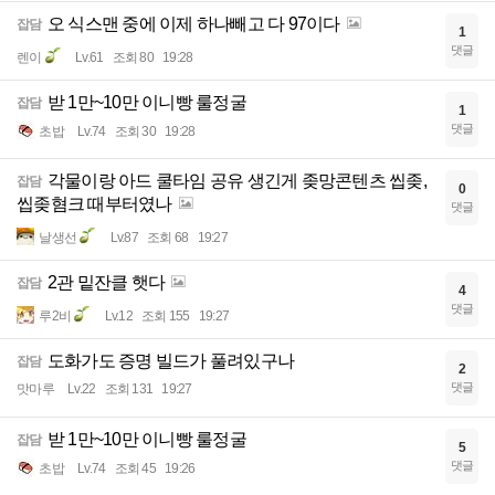
오 식스맨 중에 이제 하나빼고 다 97이다
잡담
1
댓글
렌이
Lv.61
조회 80
19:28
받 1만~10만 이니빵 룰정굴
잡담
1
댓글
초밥
Lv.74
조회 30
19:28
각물이랑 아드 쿨타임 공유 생긴게 좆망콘텐츠 씹좆,
잡담
0
씹좆혐크 때부터였나
댓글
날생선
Lv.87
조회 68
19:27
2관 밑잔클 햇다
잡담
4
댓글
루2비
Lv.12
조회 155
19:27
도화가도 증명 빌드가 풀려있구나
잡담
2
댓글
맛마루
Lv.22
조회 131
19:27
받 1만~10만 이니빵 룰정굴
잡담
5
댓글
초밥
Lv.74
조회 45
19:26