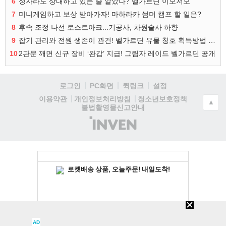
6
성자라도 상대하고 있는 줄 알았나? 벨가르딘 이모저모
7
미니게임하고 보상 받아가자! 마하라카 썸머 캠프 할 일은?
8
후속 조정 나선 로스트아크...기공사, 차원술사 하향
9
잡기 관리와 전원 생존이 관건! 벨가르딘 유물 칭호 획득방법 정리
10
2관문 깨면 신규 장비 ‘완갑’ 지급! 그림자 레이드 벨가르딘 공개
로그인
PC화면
퀵링크
설정
청소년보호정책
이용약관
개인정보처리방침
▲
불법촬영물신고안내
(주)
인
벤
AD