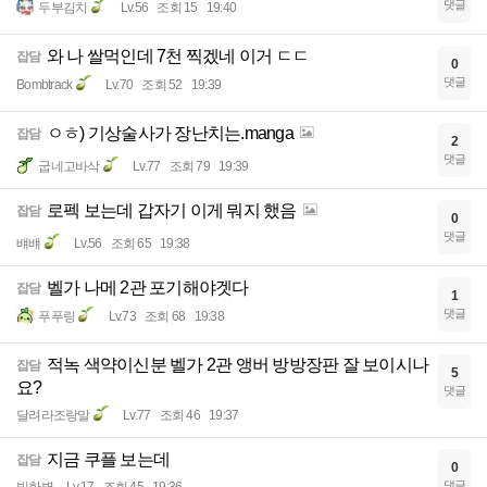
댓글
두부김치
Lv.56
조회 15
19:40
와 나 쌀먹인데 7천 찍겠네 이거 ㄷㄷ
잡담
0
댓글
Bombtrack
Lv.70
조회 52
19:39
ㅇㅎ) 기상술사가 장난치는.manga
잡담
2
댓글
굽네고바삭
Lv.77
조회 79
19:39
로펙 보는데 갑자기 이게 뭐지 했음
잡담
0
댓글
뱨뱨
Lv.56
조회 65
19:38
벨가 나메 2관 포기해야겟다
잡담
1
댓글
푸푸링
Lv.73
조회 68
19:38
적녹 색약이신분 벨가 2관 앵버 방방장판 잘 보이시나
잡담
5
요?
댓글
달려라조랑말
Lv.77
조회 46
19:37
지금 쿠플 보는데
잡담
0
댓글