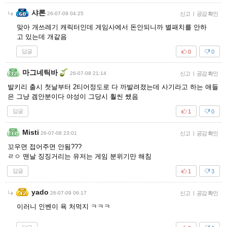
샤론
26-07-09 04:25
신고
|
공감 확인
맞아 개쓰레기 캐릭터인데 게임사에서 돈안되니까 별패치를 안하
고 있는데 개같음
답글
0
0
마그네틱바
26-07-08 21:14
신고
|
공감 확인
발키리 출시 첫날부터 2티어정도로 다 까발려졌는데 사기라고 하는 애들
은 그냥 겜안분이다 야성이 그당시 훨씬 쌨음
답글
1
0
Misti
26-07-08 23:01
신고
|
공감 확인
꼬우면 접어주면 안됨???
ㄹㅇ 맨날 징징거리는 유저는 게임 분위기만 해침
답글
1
3
yado
26-07-09 06:17
신고
|
공감 확인
이러니 인벤이 욕 처먹지 ㅋㅋㅋ