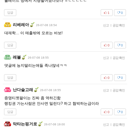
블레이드 방에서 지령떨어졌나보다 ㅎㄷㄷㄷㄷㄷ
답글
1
0
리베레아
26-07-08 18:54
신고
|
공감 확인
대재학... 이 매출밖에 모르는 바보!
답글
0
0
레블
26-07-08 18:55
신고
|
공감 확인
댓글에 능지딸리는애들 족나많네ㅋㅋ
답글
0
0
난다술고래
26-07-08 18:55
신고
|
공감 확인
증명티켓팔이는 진짜 좀 역하긴함
랭킹권 가는사람은 안사면 밀린다? 하고 협박하는급이라
답글
0
0
막타는핑거로
26-07-08 19:00
신고
|
공감 확인