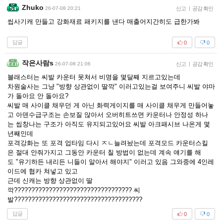
Zhuko
26-07-08 20:21
신고
|
공감 확인
씹사기캐 만들고 강화재료 패키지를 낸다 매출어지간히도 급한가봐
답글
0
0
작은사람s
26-07-08 21:06
신고
|
공감 확인
블래스터는 씨발 카운터 못쳐서 비명을 몇달째 지르고있는데
차원술사는 그냥 "방향 상관없이 딸깍" 이러고있는걸 보여주니 씨발 야마
가 돌아요 안 돌아요?
씨발 매 사이클 채우던 게 아닌 화력게이지를 매 사이클 채우게 만들어놓
고 아덴수급구조는 손보질 않아서 오버히트쓰면 카운터나 안정성 하나
는 씹창나는 구조가 아직도 유지되고있어요 씨발 아크패시브 나온게 몇
년째인데
포격강화는 또 포격 업타임 다시 ㅈㄴ늘려놨는데 포격모드 카운터스킬
은 절대 안줘가지고 그동안 카운터 칠 방법이 없는데 계속 얘기를 해
도 "유기하든 내리든 니들이 알아서 해야지" 이러고 있음 그와중에 4인레
이드에 협카 쳐넣고 있고
근데 신캐는 방향 상관없이 딸
깍?????????????????????????????????? 씨
발?????????????????????????????????????
답글
0
0