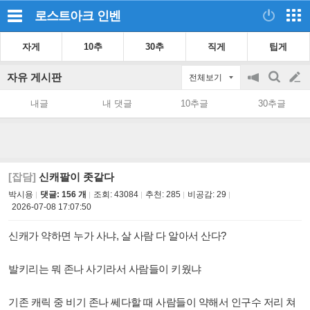
로스트아크
인벤
자게
10추
30추
직게
팁게
자유 게시판
전체보기
공
검
글
지
색
내글
내 댓글
10추글
30추글
on/off
쓰
기
[잡담]
신캐팔이 좃같다
박시용
댓글: 156 개
조회:
43084
추천:
285
비공감:
29
2026-07-08 17:07:50
신캐가 약하면 누가 사냐, 살 사람 다 알아서 산다?
발키리는 뭐 존나 사기라서 사람들이 키웠냐
기존 캐릭 중 비기 존나 쎄다할 때 사람들이 약해서 인구수 저리 쳐