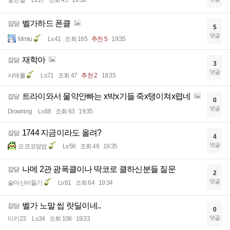
빛한별
Lv.17
조회 45
19:36
벨가하드 폰클
잡담
5
댓글
Mmiu
Lv.41
조회 165
추천 5
19:35
재학아
잡담
3
댓글
샤애를
Lv.71
조회 47
추천 2
19:35
트라이와서 물약안빠는 x박x기들 죽x탱이쳐x렵네
잡담
0
댓글
Drowning
Lv.68
조회 63
19:35
1744 지금이라도 올려?
잡담
4
댓글
모코코덮밥
Lv.56
조회 49
19:35
나메 2관 광폭클이나 딱코로 클하신분들 질문
잡담
2
댓글
술마신비둘기
Lv.61
조회 64
19:34
벨가 노말 씹 랏딜이네..
잡담
0
댓글
미키23
Lv.34
조회 108
19:33