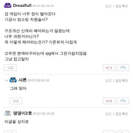
Dreadfull
26-07-08 19:24
신고
|
공감 확인
걍 게임이 너무 정이 떨어진다
기공사 망소빙 차원술사?
구조개선 신캐라 쎄야되는거 알겠는데
너무 과한거아닌가?
꼭 이렇게 해야되는건가? 기존유저 다접게
꼬우면 본캐바꾸라는데 rpg에서 그런거쉽지않음
그냥 접고말지
답글
1
0
샤론
26-07-09 04:18
신고
|
공감 확인
그래 맞아
답글
0
0
댕댕이2호
26-07-08 19:28
신고
|
공감 확인
이글을 성지로