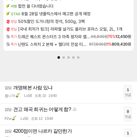
합천 을 다녀왔습니다
여행
8월 28일 넷플릭스에서 예고편 공개 예정
GTA6
50%할인 도가니탕의 정석, 500g, 3팩
핫딜
[국내 최저가 링크] 라파엘 살가도 올리브 포마스 오일, 2L, 1개
핫딜
드래곤 퀘스트 몬스터즈 3 마족 왕자와 엘프의 여행 Dragon Quest Monsters The Dark Prince
49,800원
75%
12,450원
특가
닌텐도 스위치 2 본체 + 젤다의 전설 티어스 오브 더 킹덤 닌텐도 스위치 2 에디션 + 젤다의 전설 브레스 오브 더 와일드 닌텐도 스위치 2 에디션 번들
817,600원
1%
809,420원
특가
개명해본 사람 있냐
잡담
1
댓글
뭡니까
Lv.58
조회 10
19:40
견고 왜곡 희귀는 어떻게 함?
잡담
0
댓글
P2w
Lv.50
조회 13
19:40
4200점이면 나르카 갈만한가
잡담
1