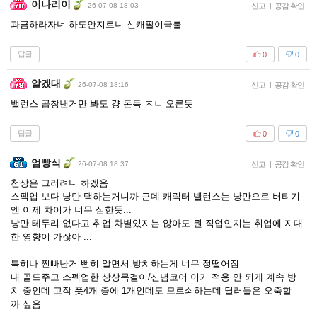
이나리이
26-07-08 18:03
신고
|
공감 확인
과금하라자너 하도안지르니 신캐팔이국룰
답글
0
0
알겠대
26-07-08 18:16
신고
|
공감 확인
밸런스 곱창낸거만 봐도 걍 돈독 ㅈㄴ 오른듯
답글
0
0
엄빵식
26-07-08 18:37
신고
|
공감 확인
천상은 그러려니 하겠음
스펙업 보다 낭만 택하는거니까 근데 캐릭터 벨런스는 낭만으로 버티기
엔 이제 차이가 너무 심한듯...
낭만 테두리 없다고 취업 차별있지는 않아도 뭔 직업인지는 취업에 지대
한 영향이 가잖아 ...
특히나 찐빠난거 뻔히 알면서 방치하는게 너무 정떨어짐
내 골드주고 스펙업한 상상목걸이/신념코어 이거 적용 안 되게 계속 방
치 중인데 고작 폿4개 중에 1개인데도 모르쇠하는데 딜러들은 오죽할
까 싶음