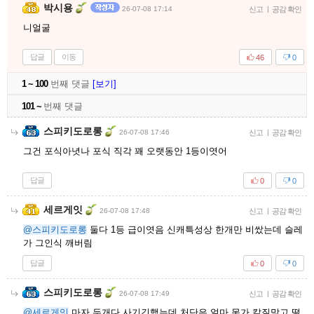
박시용
26-07-08 17:14
신고
|
공감 확인
니얼굴
답글
이동
46
0
1 ~ 100
번째 댓글
[보기]
101 ~
번째 댓글
스피키도로롱
26-07-08 17:46
신고
|
공감 확인
그건 포식아녓나 포식 직각 꽤 오랫동안 1등이엿어
답글
0
0
세르게잇
26-07-08 17:48
신고
|
공감 확인
@스피키도로롱
둘다 1등 급이엿음 신캐특성상 한개만 비쌌는데 슬레
가 그인식 깨버림
답글
0
0
스피키도로롱
26-07-08 17:49
신고
|
공감 확인
@세르게잇
마자 두개다 사기긴했는데 처단은 얼마 못가 칼질맞고 떨