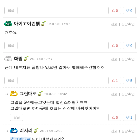
답글
0
0
아이고이런뷁
26-07-08 17:57
신고
|
공감 확인
개추요
답글
0
0
화림
26-07-08 17:57
신고
|
공감 확인
근데 내부지표 곱창나 있으면 알아서 밸패해주긴함ㅇㅇ
답글
1
5
그런대로
26-07-08 20:32
신고
|
공감 확인
그말을 5년째듣고잇는데 밸런스어떰? ㅋㅋ
그말대로면 하다못해 호크는 진작에 바꿔줫어야지
답글
0
1
리시리
26-07-09 12:30
신고
|
공감 확인
@그런대로
님이 내부지표암?