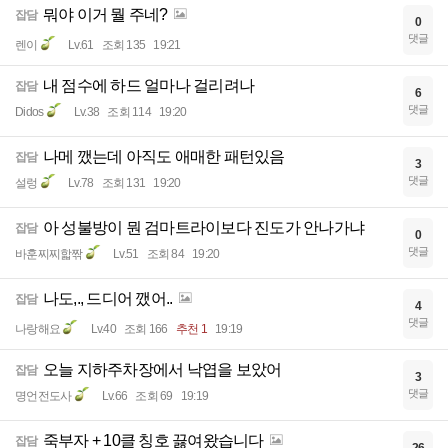
뭐야 이거 뭘 주네?
잡담
0
댓글
렌이
Lv.61
조회 135
19:21
내 점수에 하드 얼마나 걸리려나
잡담
6
댓글
Didos
Lv.38
조회 114
19:20
나메 깼는데 아직도 애매한 패턴있음
잡담
3
댓글
설렁
Lv.78
조회 131
19:20
아 성불방이 뭔 검마트라이보다 진도가 안나가냐
잡담
0
댓글
바훈찌찌핣짞
Lv.51
조회 84
19:20
나도,., 드디어 깼어..
잡담
4
댓글
나랑해요
Lv.40
조회 166
추천 1
19:19
오늘 지하주차장에서 낙엽을 보았어
잡담
3
댓글
명언전도사
Lv.66
조회 69
19:19
죽부자 + 10클 칭호 끓여왔습니다
잡담