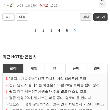
26
댓글
익건
Lv.13
조회 1704
추천 25
19:19
최근
다음
검색
글쓰기
1
2
3
4
5
최근 HOT한 콘텐츠
로아
게임
IT
유머
연예
1
"생각보다 재밌네" 신규 주사위 게임 티카투카 호평
2
신규 남요즈 클래스는 차원술사! 6월 20일 로아온 썸머 정리
3
쉽고 강한 세팅은? 차원술사 주요 빌드와 스킬 코드
4
평균 연령 20대, 벨가르딘 퍼클 공대 '영로티'를 만나다
5
남요즈, 어떻게 꾸밀까? 스타일북 인기 차원술사 커스터마이즈