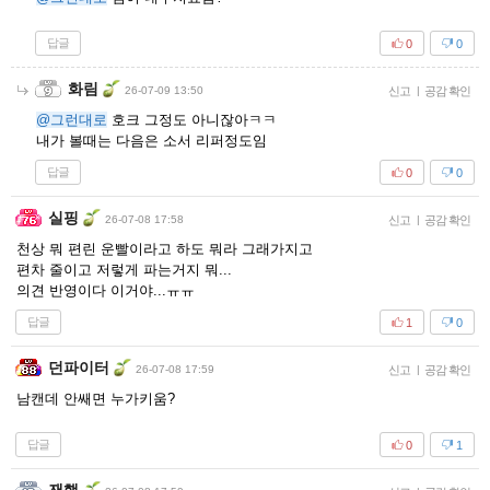
답글
0
0
화림
26-07-09 13:50
신고
|
공감 확인
@그런대로
호크 그정도 아니잖아ㅋㅋ
내가 볼때는 다음은 소서 리퍼정도임
답글
0
0
실핑
26-07-08 17:58
신고
|
공감 확인
천상 뭐 편린 운빨이라고 하도 뭐라 그래가지고
편차 줄이고 저렇게 파는거지 뭐...
의견 반영이다 이거야...ㅠㅠ
답글
1
0
던파이터
26-07-08 17:59
신고
|
공감 확인
남캔데 안쌔면 누가키움?
답글
0
1