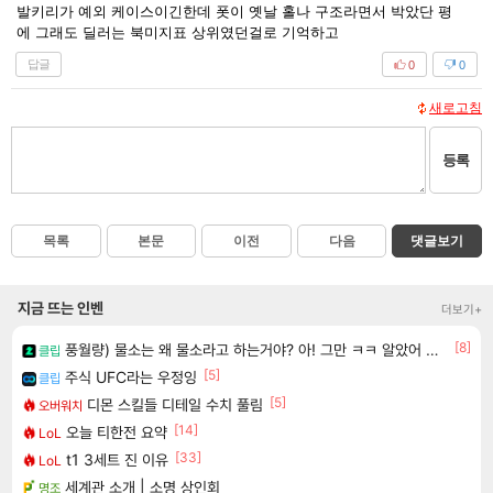
발키리가 예외 케이스이긴한데 폿이 옛날 홀나 구조라면서 박았단 평
에 그래도 딜러는 북미지표 상위였던걸로 기억하고
답글
0
0
새로고침
등록
목록
본문
이전
다음
댓글보기
지금 뜨는 인벤
더보기+
[8]
풍월량) 물소는 왜 물소라고 하는거야? 아! 그만 ㅋㅋ 알았어 ㅋㅋ
클립
[5]
주식 UFC라는 우정잉
클립
[5]
디몬 스킬들 디테일 수치 풀림
오버워치
[14]
오늘 티한전 요약
LoL
[33]
t1 3세트 진 이유
LoL
세계관 소개 | 소명 상인회
명조