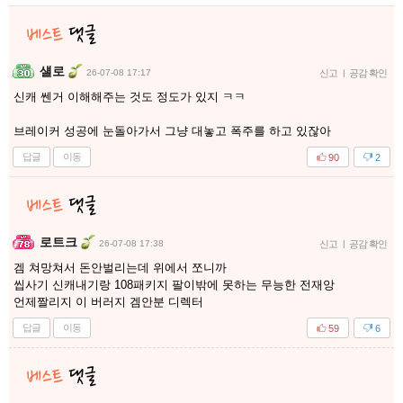
섈로
26-07-08 17:17
신고
|
공감 확인
신캐 쎈거 이해해주는 것도 정도가 있지 ㅋㅋ
브레이커 성공에 눈돌아가서 그냥 대놓고 폭주를 하고 있잖아
답글
이동
90
2
로트크
26-07-08 17:38
신고
|
공감 확인
겜 쳐망쳐서 돈안벌리는데 위에서 쪼니까
씹사기 신캐내기랑 108패키지 팔이밖에 못하는 무능한 전재앙
언제짤리지 이 버러지 겜안분 디렉터
답글
이동
59
6