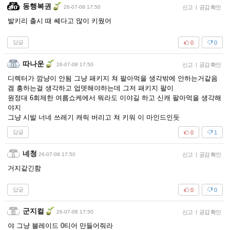
동행복권
26-07-08 17:50
신고
|
공감 확인
발키리 출시 때 쎄다고 많이 키웠어
답글
0
0
따나운
26-07-08 17:50
신고
|
공감 확인
디렉터가 깜냥이 안됨 그냥 패키지 쳐 팔아먹을 생각밖에 안하는거같음
겜 흥하는걸 생각하고 업뎃해야하는데 그저 패키지 팔이
원정대 6회제한 여름쇼케에서 뭐라도 이야길 하고 신캐 팔아먹을 생각해
야지
그냥 시발 너네 쓰레기 캐릭 버리고 쳐 키워 이 마인드인듯
답글
0
1
네청
26-07-08 17:50
신고
|
공감 확인
거지같긴함
답글
0
0
군지컬
26-07-08 17:50
신고
|
공감 확인
야 그냥 블레이드 0티어 만들어줘라