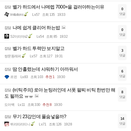
벨가 하드에서 나메렙 7000+을 걸러야하는이유
잡담
0
댓글
Imitations
Lv.57
조회 135
19:33
나메 쉽게 클리어 하는밥
잡담
0
댓글
S2이리야s2
Lv.54
조회 85
19:32
벨가 하드 투력만 보지말고
잡담
3
댓글
쌍문동래퍼
Lv.57
조회 127
19:31
땀 안흘렸는데 샤워하기 아까워서
잡담
6
댓글
르핀
Lv.83
조회 103
추천 1
19:30
(비틱주의) 로아 눈팅러인데 서폿 팔찌 비틱 한번만 해
잡담
8
도 될까요 ㅠㅠ
댓글
도아백
Lv.11
조회 330
추천 8
19:30
무기 23강인데 풀숨넣을까?
잡담
14
댓글
뛰리띠리띠니
Lv.71
조회 126
19:28