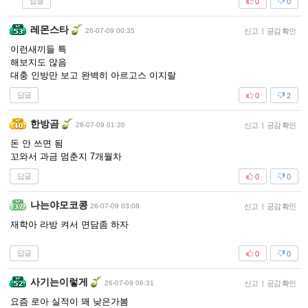
답글
0
0
레몬스타
26-07-09 00:35
신고
|
공감 확인
이런새끼들 특
해보지도 않음
대충 인방만 보고 완벽히 아르고스 이지랄
답글
0
2
한방곰
26-07-09 01:20
신고
|
공감 확인
돈 안 쓰면 됨
꼬와서 과금 멈춘지 7개월차
답글
0
0
나는야모코콩
26-07-09 03:08
신고
|
공감 확인
재학아 라방 켜서 면담좀 하자
답글
0
0
사기는이렇게
26-07-09 06:31
신고
|
공감 확인
요즘 로아 실적이 꽤 낮은가봄