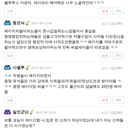
블루투스 카운터, 와이파이 백어택은 너무 노골적인데ㅋㅋㅋ
답글
0
0
둥모닉
26-07-09 12:09
신고
|
공감 확인
패키지처팔아되는꼴이 존나갑질하는느낌들어서 좆같음
증명랭킹작하는애들은 걍울고겨자먹기로 어쩔수없이 사야됨 이런장난질
하는거 알았으면 랭킹작 아에 시작도안했을듯ㅋㅋ 패키지를 저따구로처
팔아먹으면수 명예보상박아두는게 진짜 씨발새끼들이 따로없음 ㅋㅋ
답글
0
0
시셀루
26-07-09 14:07
신고
|
공감 확인
ㅅㅂ 차원술사 패키지라면서
증명 유저들은 거의 강제로 지옥열쇠/지옥열쇠/천상도전권 받아야됨 ㅋ
ㅋㅋ 증명 패키지임 씨발ㅋㅋㅋ 그것도 월간이라 담달에도 10만원 써야
함
답글
0
0
일인군단
26-07-09 15:13
신고
|
공감 확인
보통 성능이 재미긴함 나 입문 전 신캐가 처단이었는데 내가 아는 신캐들
은 다 사기였는듯?