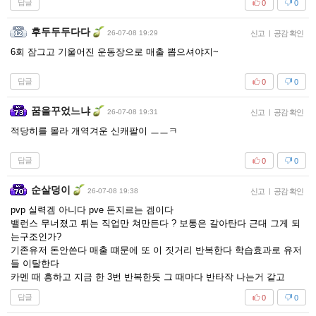
답글
0
0
후두두두다다
26-07-08 19:29
신고
|
공감 확인
6회 잠그고 기울어진 운동장으로 매출 뽑으셔야지~
답글
0
0
꿈을꾸었느냐
26-07-08 19:31
신고
|
공감 확인
적당히를 몰라 개역겨운 신캐팔이 ㅡㅡㅋ
답글
0
0
순살덩이
26-07-08 19:38
신고
|
공감 확인
pvp 실력겜 아니다 pve 돈지르는 겜이다
밸런스 무너졌고 튀는 직업만 쳐만든다 ? 보통은 갈아탄다 근대 그게 되
는구조인가?
기존유저 돈안쓴다 매출 떄문에 또 이 짓거리 반복한다 학습효과로 유저
들 이탈한다
카멘 때 흥하고 지금 한 3번 반복한듯 그 때마다 반타작 나는거 같고
답글
0
0