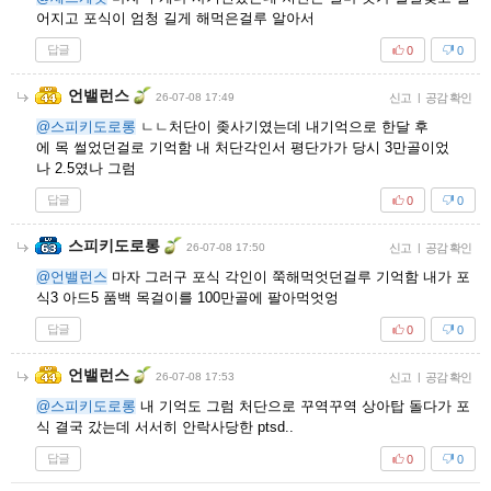
어지고 포식이 엄청 길게 해먹은걸루 알아서
답글
0
0
언밸런스
26-07-08 17:49
신고
|
공감 확인
@스피키도로롱
ㄴㄴ처단이 좆사기였는데 내기억으로 한달 후
에 목 썰었던걸로 기억함 내 처단각인서 평단가가 당시 3만골이었
나 2.5였나 그럼
답글
0
0
스피키도로롱
26-07-08 17:50
신고
|
공감 확인
@언밸런스
마자 그러구 포식 각인이 쭉해먹엇던걸루 기억함 내가 포
식3 아드5 품백 목걸이를 100만골에 팔아먹엇엉
답글
0
0
언밸런스
26-07-08 17:53
신고
|
공감 확인
@스피키도로롱
내 기억도 그럼 처단으로 꾸역꾸역 상아탑 돌다가 포
식 결국 갔는데 서서히 안락사당한 ptsd..
답글
0
0