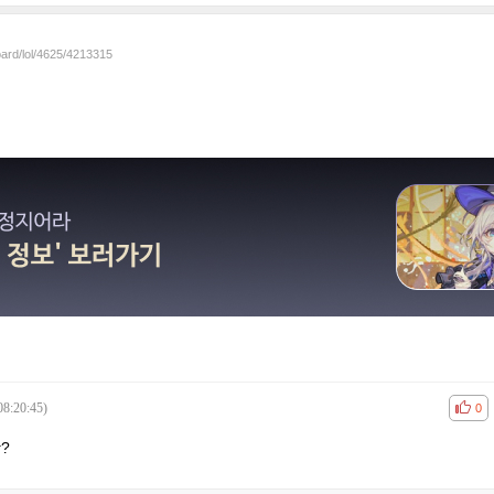
oard/lol/4625/4213315
08:20:45)
공감
비공
0
?