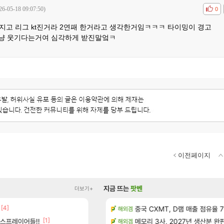
26-05-18 09:07:50)
공감
비공
0
지고 리그 kt진거라 2연패 한거라고 생각한거임ㅋㅋㅋ 타이밍이 경고
그냥 웃기다는거여 심각하게 받진말엌ㅋ
이전페이지
지금 뜨는
팟벤
더보기+
[4]
[1]
?
펄없의 퍼주는듯하면서 악랄한 B
중국 CXMT, D램 매출 점유율 7%…
검은사막
해외겜
[1]
[5]
스프레이어들!!
위치 공략 (36개) - 미식가 도전과제
D.mon 스킬셋 나왔다
메모리 3사, 2027년 생산분 완
오버워치
해외겜