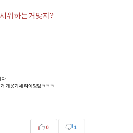
 시위하는거맞지?
같다
거 개웃기네 타이밍잌ㅋㅋㅋ
0
1