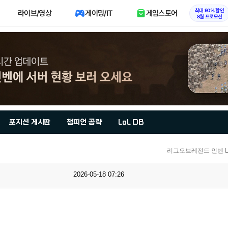
최대 90% 할인
라이브/영상
게이밍/IT
게임스토어
8월 프로모션
포지션 게시판
챔피언 공략
LoL DB
리그오브레전드 인벤 Lo
2026-05-18 07:26