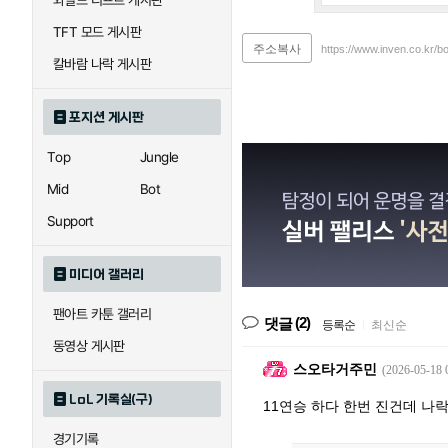
와일드 리프트 게시판
TFT 모드 게시판
주소복사
https://www.inven.co.kr/b
칼바람 나락 게시판
포지션 게시판
Top
Jungle
Mid
Bot
Support
미디어 갤러리
팬아트 카툰 갤러리
(2)
댓글
등록순
|
최신순
동영상 게시판
스오타거주민
(2026-05-18 
LoL 기록실(구)
11연승 하다 한번 진건데 나락
경기기록