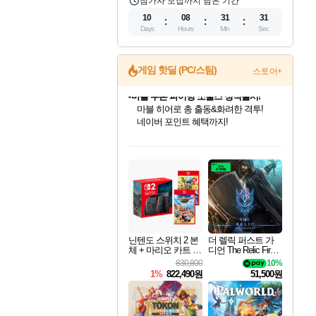
참가자 모집까지 남은 기간
10
08
31
30
Days
Hours
Min
Sec
게임 핫딜 (PC/스팀)
스토어+
귀무자: 검의 길 예약 판매 중!
10% 할인과
이니&베니 혜택까지!
인벤게임즈 8월 특별 할인!
드래곤소드: 어웨이크닝 입점!
문명 7 특별 할인!
마블 투혼 파이팅 소울즈 정식출시!
비스트 오브 리인카네이션 정식 출시!
커세어 코브 출시 기념 할인!
더 렐릭 퍼스트 가디언 정식 출시
베데스다 40주년 기념 할인 중!
캡콤 프렌차이즈 할인 진행 중!
캡콤 일부 상품 상시 할인
스타워즈 은하계 레이서
로블록스 기프트 카드 공식 입점
인기 퍼블리셔 모음!
스팀으로 만나는 드래곤소드!
조선&고려 DLC 출시 예정
마블 히어로 총 출동&화려한 격투!
게임프릭 신작 IP
해적'섬'을 발전시키자!
설화x하드코어 액션!
베데스다의 명작들을
몬헌, 바하 등 인기 IP를
몬헌 와일즈 & 드래곤즈 도그마2
인벤게임즈에서 10% 추가 적립
Robux를 가장 안전하고
최대 90% 할인가를 만나보세요!
네이버혜택과 함께 만나보세요!
50%할인&추가 적립까지!
네이버 포인트 혜택까지!
네이버 혜택가와 함께 예약하세요!
할인&네이버혜택으로 만나보세요!
네이버페이 혜택과 만나보세요!
40주년 프로모션으로 만나보세요!
할인가에 만나보세요!
일부 에디션 상시 할인!
혜택으로 예약 판매 중
편안하게 충전하세요
닌텐도 스위치 2 본
더 렐릭 퍼스트 가
체 + 마리오 카트 월
디언 The Relic First
드 + 슈퍼 마리오 파
Guardian
830,800
10%
티 잼버리 닌텐도
1%
822,490원
51,500원
스위치 2 에디션 +
잼버리 TV 번들