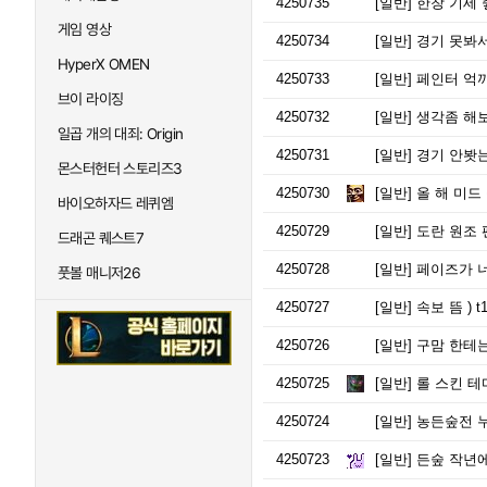
4250735
[일반]
한창 기세 
게임 영상
4250734
[일반]
경기 못봐서
HyperX OMEN
4250733
[일반]
페인터 억
브이 라이징
4250732
[일반]
생각좀 해보니까
일곱 개의 대죄: Origin
4250731
[일반]
경기 안봣는
몬스터헌터 스토리즈3
4250730
[일반]
올 해 미드
바이오하자드 레퀴엠
4250729
[일반]
도란 원조
드래곤 퀘스트7
4250728
[일반]
페이즈가 
풋볼 매니저26
4250727
[일반]
속보 뜸 ) 
4250726
[일반]
구맘 한테는 아
4250725
[일반]
롤 스킨 테
4250724
[일반]
농든숲전 누
4250723
[일반]
든숲 작년에도