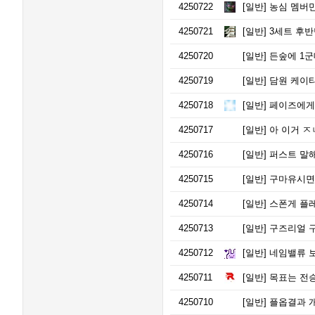
4250722
[일반]
농심 멤버만
4250721
[일반]
3세트 후반
4250720
[일반]
든숲에 1군
4250719
[일반]
담원 케이
4250718
[일반]
페이즈에게서
4250717
[일반]
아 이거 ㅈ
4250716
[일반]
퍼스트 말
4250715
[일반]
구마유시면
4250714
[일반]
스폰게 플레
4250713
[일반]
구즈리얼 구
4250712
[일반]
네임밸류 보
4250711
[일반]
목표는 전승
4250710
[일반]
플옵결과 