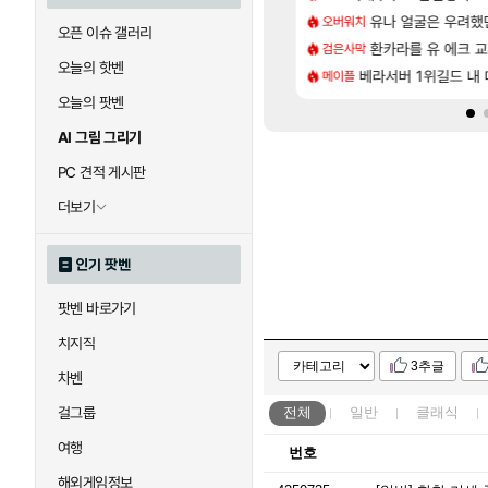
[83]
.. 길드내에서 쿠데타 일어났네
바우에라 업그레이드 아이템 획득 위치 공략 (89개)
유나 얼굴은 우려했
무한대 아난타 유출
오버워치
섭컬겜
오픈 이슈 갤러리
[8]
악세, 수정, 유물, 외형, 물약 요약
가미하라 하루 성우 정보 및 주요 필모
라스트 에포크 시즌5 
환카라를 유 에크 교
검은사막
PV
오늘의 핫벤
[17]
9층 주긴주는군요?
엘리트 골렘 위치 공략 (30개) - 방랑 결투가
베라서버 1위길드 내 대
‘GTA 6’ 예판 흥
메이플
해외겜
오늘의 팟벤
AI 그림 그리기
PC 견적 게시판
더보기
인기 팟벤
팟벤 바로가기
치지직
3추글
차벤
걸그룹
전체
일반
클래식
여행
번호
해외게임정보