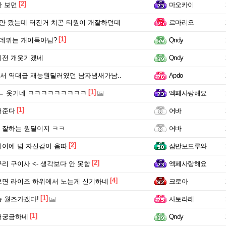
[2]
 보면
마오카이
만 뫘는데 터진거 치곤 티원이 개잘하던데
르마리오
[1]
데뷔는 개이득아님?
Qndy
티전 개웃기겠네
Qndy
 역대급 재능원딜러였던 남자냄새가남..
Apdo
[1]
ㄴ 웃기네 ㅋㅋㅋㅋㅋㅋㅋㅋㅋ
엑페사랑해요
[1]
해준다
어바
 잘하는 원딜이지 ㅋㅋ
어바
[2]
이에 넘 자신감이 음따
잠만보드루와
[2]
리 구이사 <- 생각보다 안 못함
엑페사랑해요
[4]
면 라이즈 하위에서 노는게 신기하네
크로아
[1]
 월즈가겠다!
사토라레
[1]
개궁금하네
Qndy