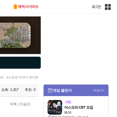
혜택.아이마트
로그인
인
벤
전
체
사
이
트
맵
L · e스포츠 이야기 게시판
조회:
1,317
추천:
0
게임 캘린더
더보기+
모집
목록
|
댓글(
2
)
아스오라 CBT 모집
08.19