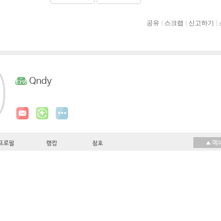
공유
스크랩
신고하기
Qndy
프로필
랭킹
칭호