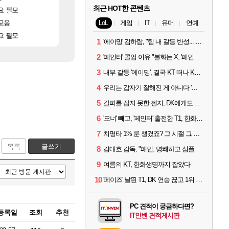
최근 HOT한 콘텐츠
[83]
요 필모
아이고... 길드내에서 쿠데타 일어났네
모든 바우에라 업그레이드 아이템 획득 위치 공략 (89
메이플
비스트
[8]
모음
신규 악세, 수정, 유물, 외형, 물약 요약
카가미하라 하루 성우 정보 및 주요 필모
검은사막
아스오라
LoL
게임
IT
유머
연예
[17]
요 필모
오만9층 주긴주는군요?
모든 엘리트 골렘 위치 공략 (30개) - 방랑 결
리니지M
비스트
1
'에이밍' 김하람, "팀 내 갈등 반성... 끝까지 뛰고 싶었다"
2
'페인터' 콜업 이유 "불화는 X, '페인터'는 부족한 콜을 채워줄 선수"
3
내부 갈등 '에이밍', 결국 KT 떠나 KRX로...'지우'와 트레이드
4
우리는 갑자기 잘해진 게 아니다 '씨맥' 김대호 감독의 자신감
5
갈피를 잡지 못한 젠지, DK에게도 0:2 패배
6
'오너' 빼고, '페인터' 출전한 T1, 한화생명에 패배
7
치명타 1% 룬 챙겼죠? 그 시절 그 감성 '롤 클래식' 30일 출시
목록
글쓰기
8
김대호 감독, "패인, 명쾌하고 심플...다시 힘낼 수 있어"
9
여름의 KT, 한화생명까지 잡았다
10
'페이즈' 날뛴 T1, DK 연승 끊고 1위 지켜
PC 견적이 궁금하다면?
등록일
조회
추천
IT인벤 견적게시판