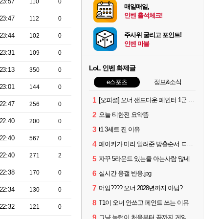
23:57
110
0
매일매일,
인벤 출석체크!
23:47
112
0
주사위 굴리고 포인트!
23:44
102
0
인벤 마블
23:31
109
0
LoL 인벤 화제글
23:13
350
0
e스포츠
정보&소식
23:01
144
0
1
[오피셜] 오너 샌드다운 페인터 1군 콜업 출전
22:47
256
0
2
오늘 티한전 요약뜸
22:40
200
0
3
t1 3세트 진 이유
22:40
567
0
4
페이커가 미리 알려준 방출순서 ㄷㄷㄷㄷ
22:40
271
2
5
자꾸 5라운드 있는줄 아는사람 많네
22:38
170
0
6
실시간 응갤 반응.jpg
7
머임???? 오너 2028년까지 아님?
22:34
130
0
8
T1이 오너 안쓰고 페인트 쓰는 이유
22:32
121
0
9
그냥 녹턴이 처음부터 끝까지 게임 지게 굴려줬는데