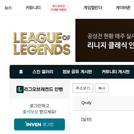
로스트아크
뉴스
커뮤니티
게임캘린더
게이머존
기대평 이벤트
홈
스킨 갤러리
정보 공유 게시판
커뮤니티 게시판
주소보기
복사
리그오브레전드 인벤
Qndy
로그인하고
출석보상
받으세요!
[일반]
로그인