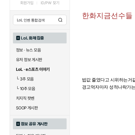
회원가입
ID/PW 찾기
한화지금선수들
LoL 화제 집중
정보 · 뉴스 모음
유저 정보 게시판
LoL · e스포츠 이야기
└
3추 모음
밥값 줄였다고 시위하는거
경고먹자마자 성적나락가는
└
10추 모음
치지직 팟벤
SOOP 게시판
정보 공유 게시판