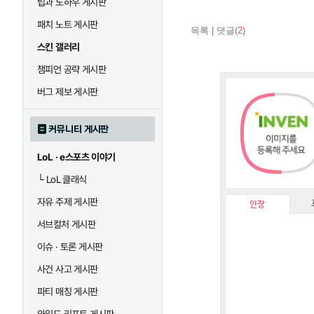
팁과 노하우 게시판
패치 노트 게시판
목록
|
댓글(
2
)
스킨 갤러리
챔피언 공략 게시판
버그 제보 게시판
커뮤니티 게시판
LoL · e스포츠 이야기
└
LoL 클래식
자유 주제 게시판
인장
서브컬처 게시판
이슈 · 토론 게시판
사건 사고 게시판
파티 매칭 게시판