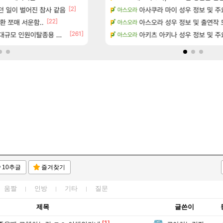
[2]
[5]
던 일이 벌어진 참사 같음
과 앞으로의 예상 (루머)
주말패키지 결과.....
아사쿠라 마이 성우 정보 및 주
리니지M
아스오라
[22]
[29]
- 서리화신의 분노 티저
환 쪼매 서운함..
결국 돌고 돌아 와우
아스오라 성우 정보 및 출연작 
와우
아스오라
[261]
규모 인원이탈종용 추정사건
행…테이크투 “내부 예상 크게 넘어”
영웅무기도안 제작 질문
아키츠 아키나 성우 정보 및 주
SOL
아스오라
10추글
즐겨찾기
움짤
인방
기타
질문
제목
글쓴이