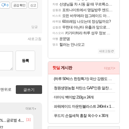
선생님들 차 시동 끌 때 꾸르륵소리나는데
차벤
감
0
공감 확인
신고
포트나이트에서 명일방주 엔드필드 [펠리카] 판매 예정
섭컬겜
모든 바우에라 업그레이드 아이템 획득 위치 공략 (89개)
비스트
60프레임 나오는데 정상일까요?
레퀴엠
답글
무한대 아난타 유출과 앞으로의 예상 (루머)
섭컬겜
카가미하라 하루 성우 정보 및 주요 필모
아스오라
운문댐
새로고침
여행
힐러는 안나오고
명조
새로고침
등록
핫딜
게시판
더보기+
(하루 50박스 한정특가) 국산 강원도 흑찰옥수수 특품 30개
청원생명농협 저탄소 GAP인증 알찬미 특등급 10kg
맨위로
글쓰기
더미식 백미밥 210g x 24개
파워에이드 마운틴블라스트 240ml x 120개
더보기+
푸드지 손질세척 홍찰 옥수수 x 30개
[24]
[3]
[
M 설계
글로벌 4위로 부상
환산 13만 스펙으로 삐져서 매주 수로 10만점 치고있으면 ㅋㅋ
선녀바위해수욕장
메이플
여행
[3]
판?
D.mon 스킬셋 특전 공개
8월 28일 넷플릭스에서 예고편 공개 예정
오버워치
GTA6