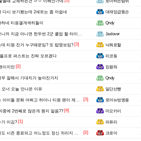
[1]
좋을때 교체하는건 ㄹㅇ 이해안가네
로아하는람쥐
 다시 보기봤는데 2세트는 좀 아쉽네
대재앙급똥손
까하네 티응갤개색히들이
Qndy
 지금 아니면 한두번 2군 콜업 할 타이밍이 없긴 하네요
Jaxlover
[3]
데 티원 진거 누구때문임? 또 탑명보임?
닉뭐로할
 올프로 퍼스트는 진짜 모르겠다
리코동
[2]
 팬이지만
킹왕좌
너무 잘해서 기대치가 높아진거지
Qndy
t1 오너 오늘 안나온 이유
일단선빵
[3]
이돌 문화 어쩌고 하더니 티원 팬이 제일 역겨움 그냥
로아뉴빙엥용
[4]
마중에 2번째로 많은게 뭔지 알음??
마오카이
[1]
가 이김?
라퓨리
[2]
 시즌 종료되고 어느정도 정신 차리지 않았음?
크로아