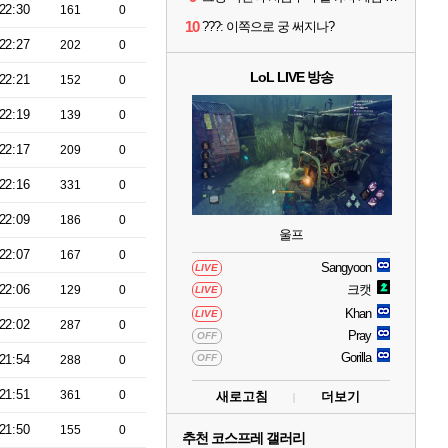
22:30
161
0
10
???: 이쪽으로 궁 써지나?
22:27
202
0
LoL LIVE 방송
22:21
152
0
22:19
139
0
22:17
209
0
22:16
331
0
22:09
186
0
울프
22:07
167
0
Sangyoon
LIVE
22:06
크캣
129
0
LIVE
Khan
LIVE
22:02
287
0
Pray
OFF
Gorilla
21:54
OFF
288
0
21:51
361
0
새로고침
더보기
21:50
155
0
추천 코스프레 갤러리