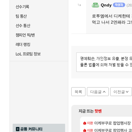
Qndy
(20
선수기록
로투엠에서 디케한테 
팀 통산
먹고 나서 2연패라 
선수 통산
챔피언 픽/밴
레더 랭킹
LoL 프로팀 정보
목록
다음글
이전글
지금 뜨는
핫벤
[88]
 스펙으로 삐져서 매주 수로 10만점 치고있으면 ㅋㅋ
위해수욕장
이케부쿠로 팝업행사장
아반테 2.0 자연흡기
이환
차벤
공통 커뮤니티
[3]
on 스킬셋 특전 공개
 28일 넷플릭스에서 예고편 공개 예정
이케부쿠로 팝업행사 코
모든 요리/작물 책 획득 
이환
비스트