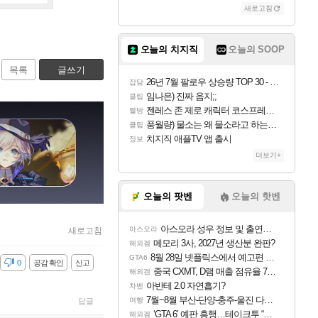
새로고침
오늘의 치지직
오늘의 SOOP
목록
글쓰기
26년 7월 팔로우 상승량 TOP 30 - 월간 치지직
잡담
임나은) 진짜 음지;;
클립
젠레스 존 제로 캐릭터 코스프레한 꽁주
짤방
풍월량) 물소는 왜 물소라고 하는거야? 아! 그만 ㅋㅋ 알았어 ㅋㅋ
클립
치지직 애플TV 앱 출시
정보
더보기+
오늘의 팟벤
오늘의 핫벤
아스오라 성우 정보 및 출연작 모음
아스오라
새로고침
메모리 3사, 2027년 생산분 완판?
해외겜
8월 28일 넷플릭스에서 예고편 공개 예정
GTA6
감
0
공감 확인
신고
중국 CXMT, D램 매출 점유율 7%…글로벌 4위로 부상
해외겜
아반테 2.0 자연흡기?
차벤
7월~8월 부산-단양-충주-울진 다녀왔어요~
여행
답글
‘GTA 6’ 예판 흥행…테이크투 “내부 예상 크게 넘어”
해외겜