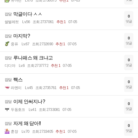
유아린
Lv.70
조회 2736075
추천 2
07-05
막글이다 ㅅㅅ
잡담
0
댓글
쌀벌레컷
Lv.56
조회 2737061
추천 1
07-05
마지막?
잡담
0
댓글
중퓨
Lv.67
조회 2732690
추천 1
07-05
루나패스 왜 크냐고
잡담
0
댓글
디디야
Lv.6
조회 2737772
추천 1
07-05
짹스
잡담
0
댓글
라멘이
Lv.45
조회 2735761
추천 1
07-05
이제 안써지나?
잡담
0
댓글
두동호크
Lv.41
조회 2733081
07-05
자게 왜 닫아!!
잡담
0
댓글
훈장
Lv.70
조회 2733405
추천 1
07-05