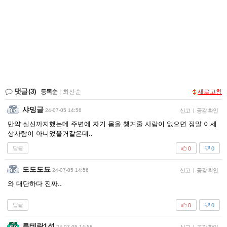
댓글
(3)
등록순
|
최신순
새로고침
샤밍글
24-07-05 14:56
신고
|
공감 확인
만약 실신까지했는데 주변에 자기 몸을 챙겨줄 사람이 없으면 정말 이세
상사람이 아니었을거같은데..
답글
0
0
도도도됴
24-07-05 14:56
신고
|
공감 확인
와 대단하다 진짜..
답글
0
0
루테란1섭
24-07-05 14:58
|