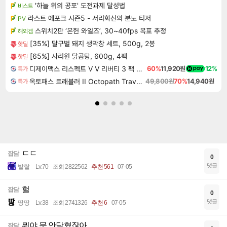
'하늘 위의 공포' 도전과제 달성법
비스트
라스트 에포크 시즌5 - 서리화신의 분노 티저
PV
스위치2판 ‘몬헌 와일즈’, 30~40fps 목표 추정
해외겜
[35%] 달구벌 돼지 생막창 세트, 500g, 2봉
핫딜
[65%] 사리원 닭곰탕, 600g, 4팩
핫딜
디제이맥스 리스펙트 V V 리버티 3 팩 DJMAX RESPECT V V Liberty 3 Pack DLC
60%
11,920원
12%
특가
옥토패스 트래블러 II Octopath Traveler II
49,800원
70%
14,940원
특가
ㄷㄷ
잡담
0
댓글
발랄
Lv.70
조회 2822562
추천 561
07-05
헐
잡담
0
댓글
땅땅
Lv.38
조회 2741326
추천 6
07-05
뭐야 문 안닫혔잖아
잡담