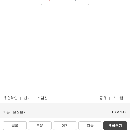
추천확인
신고
스팸신고
공유
스크랩
메뉴
인장보기
EXP 48%
목록
본문
이전
다음
댓글쓰기