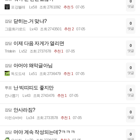
0
댓글
포강블래
Lv.58
조회 2761092
추천 5
07-05
닫히는.거 맞냐?
잡담
0
댓글
그믐화가로드
Lv.43
조회 2743501
추천 2
07-05
이제 다음 자게가 열리면
잡담
0
댓글
Tristein
Lv.52
조회 2737678
추천 1
07-05
아머야 왜막글아님
잡담
0
댓글
독도도새
Lv.51
조회 2736479
추천 1
07-05
난 빅띠띠도 좋지만
투표
0
댓글
칸나뽑기
Lv.43
조회 2743476
추천 1
07-05
안사라짐?
잡담
0
댓글
이런슈바바
Lv.34
조회 2733578
추천 1
07-05
머야 계속 작성되는데?ㅋㅋㅋ
잡담
0
댓글