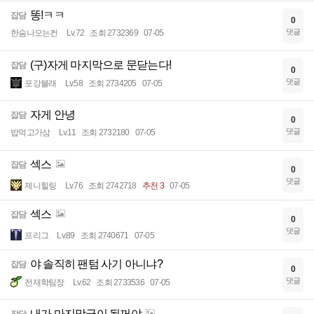
똥!ㅋㅋ
잡담
0
댓글
한숨나오는컨
Lv.72
조회 2732369
07-05
(구)자게 마지막으로 문닫는다!
잡담
0
댓글
포강블래
Lv.58
조회 2734205
07-05
자게 안녕
잡담
0
댓글
밥먹고가삼
Lv.11
조회 2732180
07-05
섹스
잡담
0
댓글
제니힐링
Lv.76
조회 2742718
추천 3
07-05
섹스
잡담
0
댓글
프리그
Lv.89
조회 2740671
07-05
야 솔직히 팬텀 사기 아니냐?
잡담
0
댓글
전재학팀장
Lv.62
조회 2733536
07-05
내가 마지막글이 될꺼야