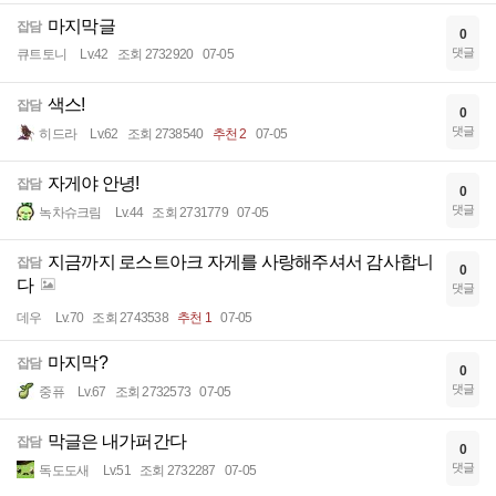
마지막글
잡담
0
댓글
큐트토니
Lv.42
조회 2732920
07-05
색스!
잡담
0
댓글
히드라
Lv.62
조회 2738540
추천 2
07-05
자게야 안녕!
잡담
0
댓글
녹차슈크림
Lv.44
조회 2731779
07-05
지금까지 로스트아크 자게를 사랑해주셔서 감사합니
잡담
0
다
댓글
데우
Lv.70
조회 2743538
추천 1
07-05
마지막?
잡담
0
댓글
중퓨
Lv.67
조회 2732573
07-05
막글은 내가퍼간다
잡담
0
댓글
독도도새
Lv.51
조회 2732287
07-05