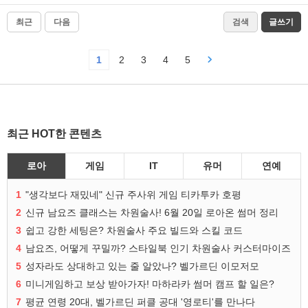
최근
다음
검색
글쓰기
1
2
3
4
5
최근 HOT한 콘텐츠
로아
게임
IT
유머
연예
1
"생각보다 재밌네" 신규 주사위 게임 티카투카 호평
2
신규 남요즈 클래스는 차원술사! 6월 20일 로아온 썸머 정리
3
쉽고 강한 세팅은? 차원술사 주요 빌드와 스킬 코드
4
남요즈, 어떻게 꾸밀까? 스타일북 인기 차원술사 커스터마이즈
5
성자라도 상대하고 있는 줄 알았나? 벨가르딘 이모저모
6
미니게임하고 보상 받아가자! 마하라카 썸머 캠프 할 일은?
7
평균 연령 20대, 벨가르딘 퍼클 공대 '영로티'를 만나다