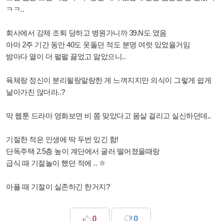
ㅋㅋ..
회사에서 강제 조퇴 당하고 병원가니까 39.N도 였음
아마 2주 기간 동안 40도 웃돌던 적도 분명 여럿 있었을거임
밤마다 열이 더 펄펄 끓었고 앓았으니..
육체랑 정신이 분리될랑말랑한 게 느껴지지만 의식이 그렇게 쉽게
날아가진 않더라..?
막 웹툰 드라마 영화보면 비 쫌 맞았다고 몸살 걸리고 실신하던데..
기절한 적은 인생에 딱 두번 있긴 함!
단독주택 2.5층 높이 계단에서 굴러 떨어졌을때랑
급식 때 기절놀이 했던 적에 .. ㅎ
아플 때 기절이 실존하긴 한거지?
0
0