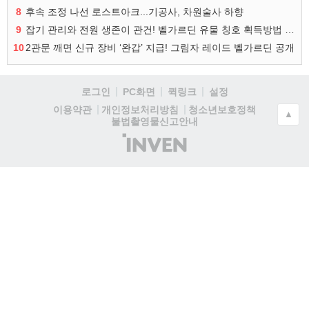
8
후속 조정 나선 로스트아크...기공사, 차원술사 하향
9
잡기 관리와 전원 생존이 관건! 벨가르딘 유물 칭호 획득방법 정리
10
2관문 깨면 신규 장비 ‘완갑’ 지급! 그림자 레이드 벨가르딘 공개
로그인
PC화면
퀵링크
설정
청소년보호정책
이용약관
개인정보처리방침
▲
불법촬영물신고안내
(주)
인
벤