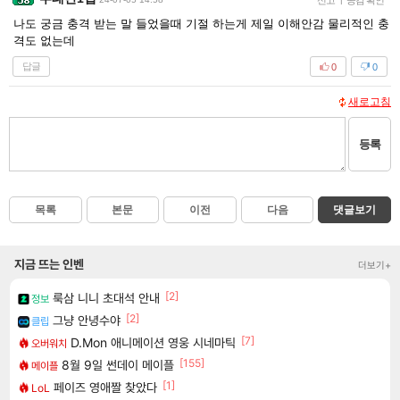
신고
공감 확인
나도 궁금 충격 받는 말 들었을때 기절 하는게 제일 이해안감 물리적인 충
격도 없는데
답글
0
0
새로고침
등록
목록
본문
이전
다음
댓글보기
지금 뜨는 인벤
더보기+
[2]
룩삼 니니 초대석 안내
정보
[2]
그냥 안녕수야
클립
[7]
D.Mon 애니메이션 영웅 시네마틱
오버워치
[155]
8월 9일 썬데이 메이플
메이플
[1]
페이즈 영애짤 찾았다
LoL