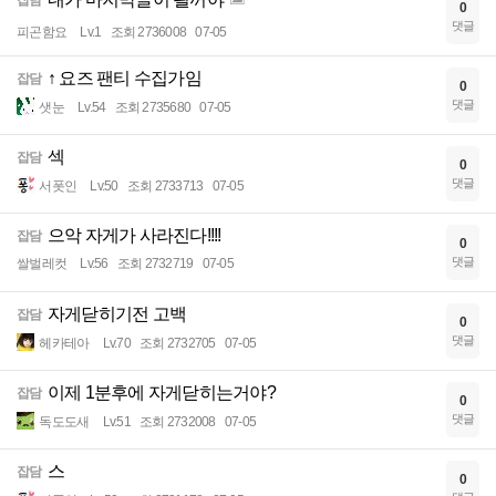
잡담
0
댓글
피곤함요
Lv.1
조회 2736008
07-05
↑ 요즈 팬티 수집가임
잡담
0
댓글
샛눈
Lv.54
조회 2735680
07-05
섹
잡담
0
댓글
서폿인
Lv.50
조회 2733713
07-05
으악 자게가 사라진다!!!!
잡담
0
댓글
쌀벌레컷
Lv.56
조회 2732719
07-05
자게닫히기전 고백
잡담
0
댓글
헤카테아
Lv.70
조회 2732705
07-05
이제 1분후에 자게닫히는거야?
잡담
0
댓글
독도도새
Lv.51
조회 2732008
07-05
스
잡담
0