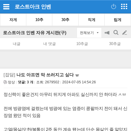
로스트아크
인벤
자게
10추
30추
직게
팁게
로스트아크 인벤 자유 게시판(구)
전체보기
공
검
글
지
색
내글
내 댓글
10추글
30추글
on/off
쓰
기
[잡담]
나도 아프면 막 쓰러지고 싶다 ㅠ
망상
댓글: 3 개
조회:
2679502
2024-07-05 14:54:26
정신력이 좋은건지 아무리 뒤지게 아파도 실신까지 안 하더라 ㅅㅂ
전에 방광염에 걸렸는데 방광에 있는 염증이 콩팥까지 전이 돼서 신
장염 왔던 적이 있음
고열/몸살/오한/복통이 2주 동안 계속 됐는데 단순 몸살인 줄 알았지