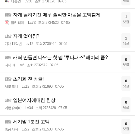
댓글
서폿인
Lv.50
조회 2731178
07-05
자게 닫히기전 매우 솔직한 마음을 고백할게
잡담
1
댓글
밀키웨이
Lv.73
조회 2734526
07-05
자게 없어짐?
잡담
1
댓글
기대11학번
Lv.12
조회 2736464
07-05
캐릭 만들면 나오는 첫 맵 “루나패스” 왜이리 큼?
잡담
0
댓글
디디야
Lv.6
조회 2732672
07-05
초기화 전 똥글!
잡담
0
댓글
서코모니
Lv.13
조회 2731990
07-05
일본여자에대한 환상
잡담
0
댓글
이런슈바바
Lv.34
조회 2735428
07-05
세기말 1분전 고백
잡담
0
댓글
흑풍사자
Lv.72
조회 2731533
07-05