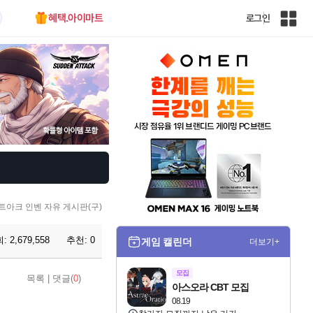
혜택.아이마트
로그인
인
벤
전
체
사
이
트
맵
트아크 인벤 자유 게시판(구)
회:
2,679,558
추천:
0
게임 캘린더
더보기+
모집
목록
|
댓글(
0
)
아스오라 CBT 모집
08.19