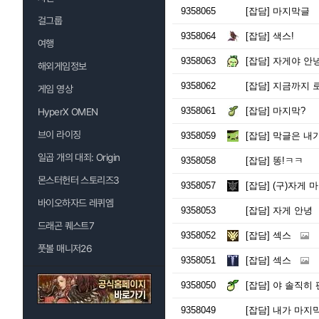
9358065
[잡담]
마지막글
걸그룹
9358064
[잡담]
색스!
여행
9358063
[잡담]
자게야 안녕
해외게임정보
9358062
[잡담]
지금까지 
게임 영상
9358061
[잡담]
마지막?
HyperX OMEN
브이 라이징
9358059
[잡담]
막글은 내
일곱 개의 대죄: Origin
9358058
[잡담]
똥!ㅋㅋ
몬스터헌터 스토리즈3
9358057
[잡담]
(구)자게 
바이오하자드 레퀴엠
9358053
[잡담]
자게 안녕
드래곤 퀘스트7
9358052
[잡담]
섹스
풋볼 매니저26
9358051
[잡담]
섹스
9358050
[잡담]
야 솔직히 
9358049
[잡담]
내가 마지