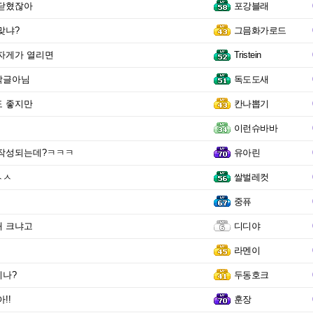
멸의 왕, 두동이 하늘에 서겠다.
안닫혔잖아
포강블래
맞냐?
그믐화가로드
자게가 열리면
Tristein
막글아님
독도도새
도 좋지만
칸나뽑기
이런슈바바
 작성되는데?ㅋㅋㅋ
유아린
ㅅㅅ
쌀벌레컷
중퓨
왜 크냐고
디디야
라멘이
지나?
두동호크
!!
훈장