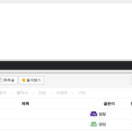
ㅇ
 하지마라
 전광판 시작!!
ㅇ
30추글
즐겨찾기
캐는 남자 창술사
 하지마라
공지
엘릭서
인방
이벤트
기타
 하지마라
제목
글쓴이
 하지마라
발랄
땅땅
 하지마라