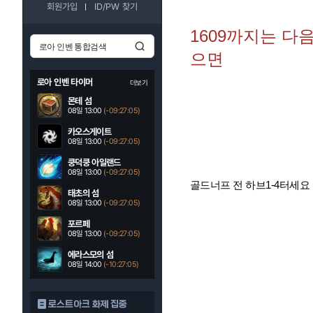
회원가입
ID/PW 찾기
1609까지는 다
으면
로아 인벤 타이머
더보기
몬테 섬
08일 13:00
(-09:27:04)
카오스게이트
08일 13:00
(-09:27:04)
쿵덕쿵 아일랜드
08일 13:00
(-09:27:04)
골드너프 전 하브1-4터세요
태초의 섬
08일 13:00
(-09:27:04)
포르페
08일 13:00
(-09:27:04)
에라스모의 섬
08일 14:00
(-10:27:04)
로스트아크 화제 집중