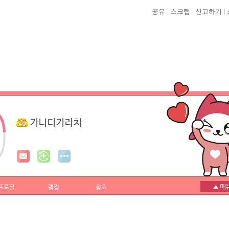
공유
스크랩
신고하기
가나다가라차
프로필
랭킹
칭호