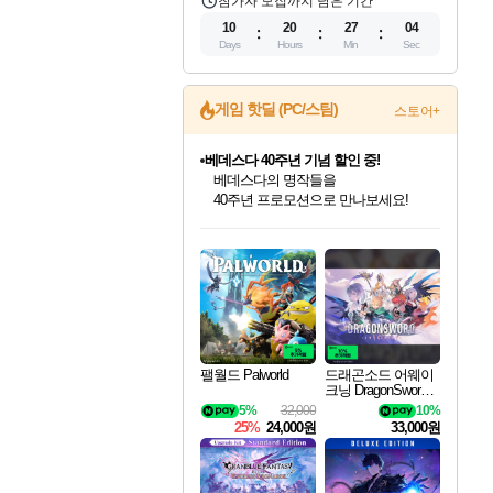
참가자 모집까지 남은 기간
10
20
27
03
Days
Hours
Min
Sec
게임 핫딜 (PC/스팀)
스토어+
베데스다 40주년 기념 할인 중!
베데스다의 명작들을
40주년 프로모션으로 만나보세요!
인벤게임즈 8월 특별 할인!
드래곤소드: 어웨이크닝 입점!
문명 7 특별 할인!
마블 투혼 파이팅 소울즈 정식출시!
귀무자: 검의 길 예약 판매 중!
비스트 오브 리인카네이션 정식 출시!
커세어 코브 출시 기념 할인!
더 렐릭 퍼스트 가디언 정식 출시
캡콤 프렌차이즈 할인 진행 중!
캡콤 일부 상품 상시 할인
스타워즈 은하계 레이서
로블록스 기프트 카드 공식 입점
인기 퍼블리셔 모음!
스팀으로 만나는 드래곤소드!
조선&고려 DLC 출시 예정
마블 히어로 총 출동&화려한 격투!
10% 할인과
게임프릭 신작 IP
해적'섬'을 발전시키자!
설화x하드코어 액션!
몬헌, 바하 등 인기 IP를
몬헌 와일즈 & 드래곤즈 도그마2
인벤게임즈에서 10% 추가 적립
Robux를 가장 안전하고
최대 90% 할인가를 만나보세요!
네이버혜택과 함께 만나보세요!
50%할인&추가 적립까지!
네이버 포인트 혜택까지!
이니&베니 혜택까지!
네이버 혜택가와 함께 예약하세요!
할인&네이버혜택으로 만나보세요!
네이버페이 혜택과 만나보세요!
할인가에 만나보세요!
일부 에디션 상시 할인!
혜택으로 예약 판매 중
편안하게 충전하세요
팰월드 Palworld
드래곤소드 어웨이
크닝 DragonSword A
wakening
5%
32,000
10%
25%
24,000원
33,000원