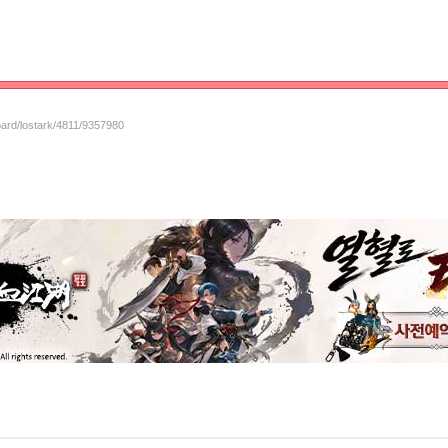
oard/lostark/4811/9357980