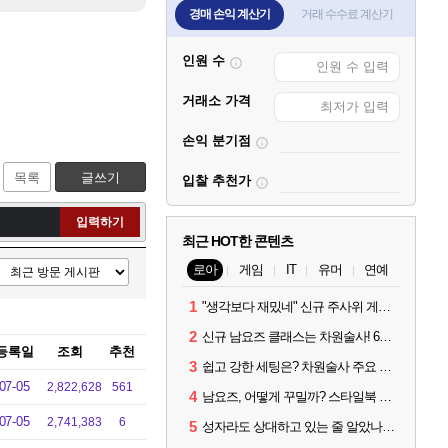
경매 손익 계산기
거래 수수료 계산기
인원 수
거래소 가격
손익 분기점
목록
글쓰기
입찰 추천가
입력하기
최근 HOT한 콘텐츠
로아
게임
IT
유머
연예
1
"생각보다 재밌네" 신규 주사위 게임 티카투카 호평
2
신규 남요즈 클래스는 차원술사! 6월 20일 로아온 썸머 정리
등록일
조회
추천
3
쉽고 강한 세팅은? 차원술사 주요 빌드와 스킬 코드
07-05
2,822,628
561
4
남요즈, 어떻게 꾸밀까? 스타일북 인기 차원술사 커스터마이즈
07-05
2,741,383
6
5
성자라도 상대하고 있는 줄 알았나? 벨가르딘 이모저모