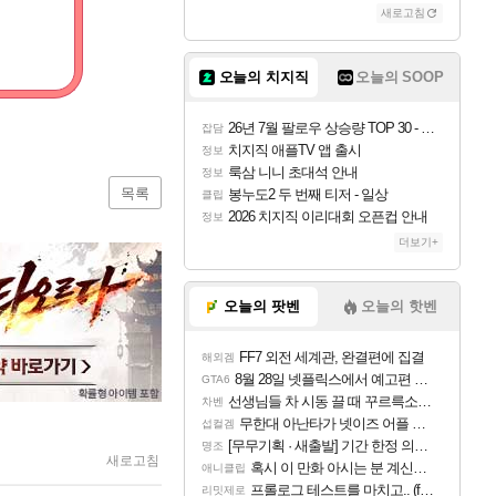
새로고침
오늘의 치지직
오늘의 SOOP
26년 7월 팔로우 상승량 TOP 30 - 월간 치지직
잡담
치지직 애플TV 앱 출시
정보
룩삼 니니 초대석 안내
정보
목록
봉누도2 두 번째 티저 - 일상
클립
2026 치지직 이리대회 오픈컵 안내
정보
더보기+
오늘의 팟벤
오늘의 핫벤
FF7 외전 세계관, 완결편에 집결
해외겜
8월 28일 넷플릭스에서 예고편 공개 예정
GTA6
선생님들 차 시동 끌 때 꾸르륵소리나는데
차벤
무한대 아난타가 넷이즈 어플 달력에 일정 등록
섭컬겜
[무무기획 · 새출발] 기간 한정 의뢰 이벤트
명조
새로고침
혹시 이 만화 아시는 분 계신가요
애니클립
프롤로그 테스트를 마치고.. (feat. 리아)
리밋제로