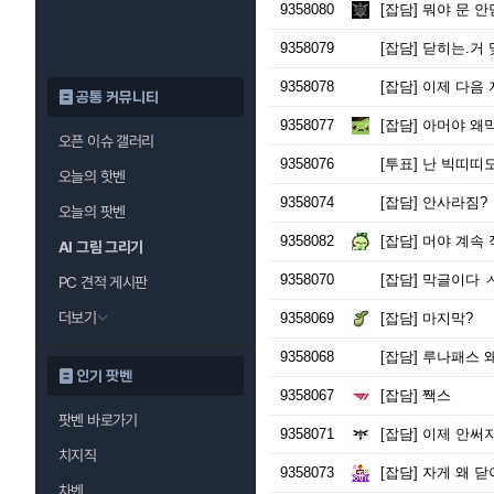
[전국절제협회]
사
9358080
[잡담]
뭐야 문 
[트파리]
ㅇㅅㅇ
9358079
[잡담]
닫히는.거 
9358078
[잡담]
이제 다음 
공통 커뮤니티
9358077
[잡담]
아머야 왜
오픈 이슈 갤러리
9358076
[투표]
난 빅띠띠
오늘의 핫벤
9358074
[잡담]
안사라짐?
오늘의 팟벤
9358082
[잡담]
머야 계속
AI 그림 그리기
9358070
[잡담]
막글이다 
PC 견적 게시판
더보기
9358069
[잡담]
마지막?
9358068
[잡담]
루나패스 
인기 팟벤
9358067
[잡담]
짹스
팟벤 바로가기
9358071
[잡담]
이제 안써
치지직
9358073
[잡담]
자게 왜 닫아
차벤