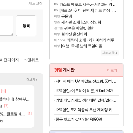
새로고침
라스트 에포크 시즌5 - 서리화신의 분노 티저
PV
[페르소나5: 더 팬텀 X] 괴도 영상 l 타카마키 안·댄싱 스타
PV
운문댐
여행
세계관 소개 | 소명 상인회
명조
등록
귀여운 아일릿 원희
걸그룹
설악산 울산바위
여행
캐릭터 소개 - 카가미하라 하루
아스오라
[여행_국내] 남해 독일마을
여행
새로고침
이전페이지
맨위로
핫딜
게시판
더보기+
더보기+
닥터지 메디 UV 마일드 선크림, 50ml, 2개
29%할인>게토레이 레몬, 300ml, 24개
[3]
[18]
02년생 헬스녀 레깅스핏 ㄷㄷ
아사쿠라 마이 성우 정보 및 주요 필모
FCO
아스오라
[2
여부터 추첨까지????
베라서버 1위길드 내 대규모 인원이탈종용 추정사건
아스오라 성우 정보 및 출연작 모음
메이플
아스오라
라엘 패밀리세일 생리대/청결제/멜라토닌 등
[7]
[9]
[117]
고 ????
요
씨발 컬프프 클릭 미스낫네
모든 성소 위치 공략 (40개) - 귀환한 영혼 도전과
메이플
비스트
23%할인!로지텍공식 무선 게이밍 키보드 화이트, 갈축
84]
[1]
[134]
글로벌 4위로 부상
파리바게트 본사에서 연락왔음
아키츠 아키나 성우 정보 및 주요 필모
메이플
아스오라
한돈 뒷고기 갈비양념육990원
[6]
판?
이유나 2D 일러스트 올라왔었네
프롤로그 테스트를 마치고.. (feat. 리아)
오버워치
리밋제로