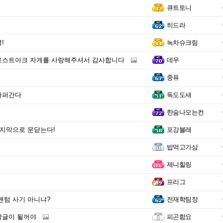
큐트토니
히드라
!
녹차슈크림
로스트아크 자게를 사랑해주셔서 감사합니다
데우
중퓨
가퍼간다
독도도새
한숨나오는컨
마지막으로 문닫는다!
포강블래
밥먹고가삼
제니힐링
프리그
팬텀 사기 아니냐?
전재학팀장
막글이 될꺼야
피곤함요