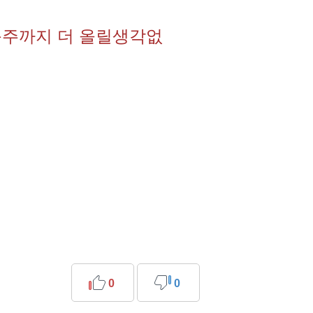
음주까지 더 올릴생각없
0
0