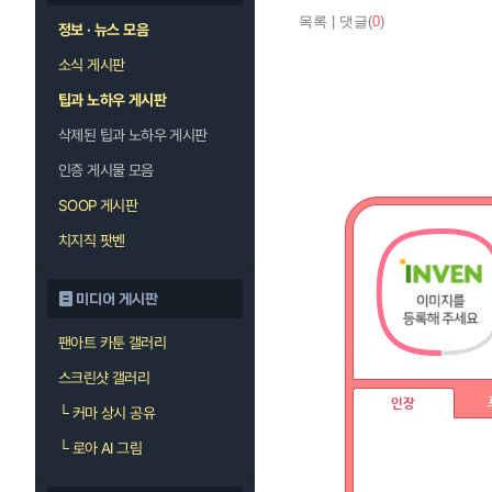
목록
|
댓글(
0
)
정보 · 뉴스 모음
소식 게시판
팁과 노하우 게시판
삭제된 팁과 노하우 게시판
인증 게시물 모음
SOOP 게시판
치지직 팟벤
미디어 게시판
팬아트 카툰 갤러리
스크린샷 갤러리
인장
└
커마 상시 공유
└
로아 AI 그림