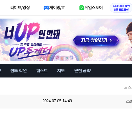
최대 90% 할인
라이브/영상
게이밍/IT
게임스토어
8월 프로모션
브
전투 각인
퀘스트
지도
던전 공략
로스
2024-07-05 14:49
조