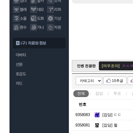
섬너
알카
소서
블레
데모
리퍼
소울
도화
기상
환수
가나
차원
[트파리]
ㅇㅅㅇ
[여우조아]
ㅇㅅ
(구) 자료와 정보
[바드힐링]
ㅇㅅㅇ
아바타
로아 인벤
[여우조아]
ㅇㅅ
선원
인벤 전광판
[ekdnltdk]
ㅇㅅㅇ
호감도
10추글
[규듀기]
겨울 신
카드
[바드힐링]
ㅇㅅㅇ
전체
잡담
투표
[바드힐링]
ㅇㅅㅇ
번호
[바드힐링]
ㅇㅅㅇ
9358083
[잡담]
ㄷㄷ
[우어]
더워!!!!!!!
9358081
[잡담]
헐
[바드힐링]
ㅇㅅㅇ