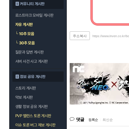
커뮤니티 게시판
로스트아크 모바일 게시판
자유 게시판
└
10추 모음
주소복사
https://www.inven.co.kr/b
└
30추 모음
질문과 답변 게시판
서버 사건 사고 게시판
정보 공유 게시판
스토리 게시판
악보 게시판
생활 정보 공유 게시판
PVP 밸런스 토론 게시판
댓글
등록순
|
최신순
이슈 토론 버그 제보 게시판