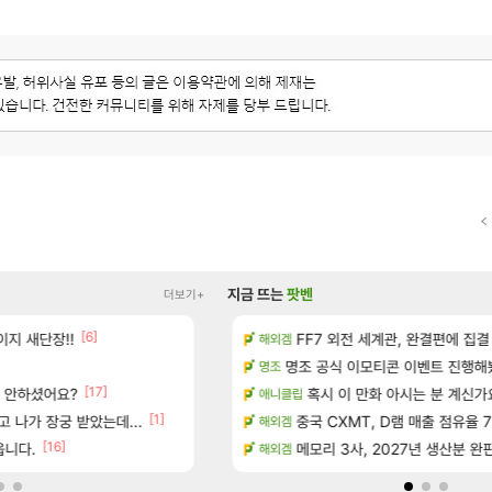
지금 뜨는
팟벤
더보기+
[1]
[6]
[16]
독일마을
지 새단장!!
아떨린다 한시간후면
FF7 외전 세계관, 완결편에 집결
리니지M
해외겜
[5]
드 아이템 획득 위치 공략 (89개)
명조 공식 이모티콘 이벤트 진행해봤습니다! 참
대충 연구소요약
검은사막
명조
[17]
서 안하셨어요?
성우 정보 및 주요 필모
풍풍풍 군왕주차가 씹이득 가성비라
혹시 이 만화 아시는 분 계신가
검은사막
애니클립
[1]
[
 나가 장궁 받았는데...
스에서 예고편 공개 예정
현재 나무위키 실검 1위인 김규원
중국 CXMT, D램 매출 점유율 7%…
메이플
해외겜
[16]
[48]
 기간 한정 의뢰 이벤트
읍니다.
ㅇㅂ)진짜 개웃기네 ㅋㅋ
메모리 3사, 2027년 생산분 완
메이플
해외겜