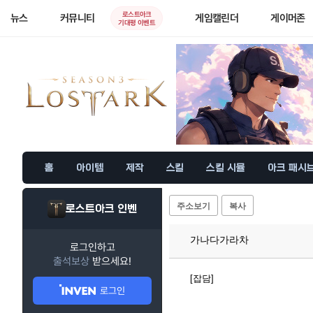
로스트아크
뉴스
커뮤니티
게임캘린더
게이머존
기대평 이벤트
홈
아이템
제작
스킬
스킬 시뮬
아크 패시
주소보기
복사
로스트아크 인벤
가나다가라차
로그인하고
출석보상
받으세요!
[잡담]
로그인