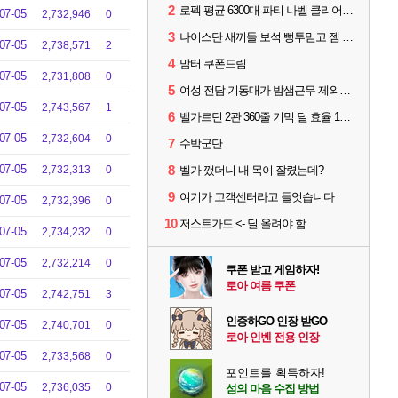
2
로펙 평균 6300대 파티 나벨 클리어 [기믹 영상 참고하시면 좋을 듯]
07-05
2,732,946
0
3
나이스단 새끼들 보석 뻥투믿고 젬 곱창난거보면 개패고싶음 ㅋㅋ
07-05
2,738,571
2
4
맘터 쿠폰드림
07-05
2,731,808
0
5
여성 전담 기동대가 밤샘근무 제외된 이유
07-05
2,743,567
1
6
벨가르딘 2관 360줄 기믹 딜 효율 100% 최적화
07-05
2,732,604
0
7
수박군단
07-05
8
2,732,313
0
벨가 깼더니 내 목이 잘렸는데?
9
여기가 고객센터라고 들엇습니다
07-05
2,732,396
0
10
저스트가드 <- 딜 올려야 함
07-05
2,734,232
0
07-05
2,732,214
0
쿠폰 받고 게임하자!
로아 여름 쿠폰
07-05
2,742,751
3
인증하GO 인장 받GO
07-05
2,740,701
0
로아 인벤 전용 인장
07-05
2,733,568
0
포인트를 획득하자!
07-05
2,736,035
0
섬의 마음 수집 방법