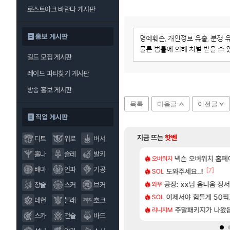
로스트아크 바란다 게시판
홍보 게시판
길드 모집 게시판
레이드 파티찾기 게시판
방송 홍보 게시판
목록
다음글
이전글
직업 게시판
지금 뜨는
핫벤
디트
워로
버서
홀나
슬레
발키
[18]
 헬스녀 레깅스핏 ㄷㄷ
사쿠라 마이 성우 정보 및 주요 필모
[여행_국내] 남해 
넥슨 오버워치 홈페이
오버워치
여행
배마
인파
기공
[234]
[7]
 1위길드 내 대규모 인원이탈종용 추정사건
스오라 성우 정보 및 출연작 모음
도와주세요..!
모든 바우에라 업그레이
SOL
비스트
[117]
프프 클릭 미스낫네
성소 위치 공략 (40개) - 귀환한 영혼 도전과제
공장: xx님 옴니움 장
카가미하라 하루 
와우
아스오라
창술
스커
브커
[134]
게트 본사에서 연락왔음
키츠 아키나 성우 정보 및 주요 필모
이제서야 힘들게 50찍고
8월 28일 넷플릭
SOL
GTA6
데헌
블래
호크
[6]
 2D 일러스트 올라왔었네
로그 테스트를 마치고.. (feat. 리아)
[무무기획 · 새출발]
주말패키지가 나왔
리니지M
명조
스카
건슬
바드