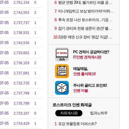
6
07-05
평균 연령 20대, 벨가르딘 퍼클 공대 '영로티'를 만나다
2,761,154
5
7
미니게임하고 보상 받아가자! 마하라카 썸머 캠프 할 일은?
07-05
2,743,552
2
8
후속 조정 나선 로스트아크...기공사, 차원술사 하향
07-05
2,737,737
1
9
잡기 관리와 전원 생존이 관건! 벨가르딘 유물 칭호 획득방법 정리
07-05
2,736,531
1
10
2관문 깨면 신규 장비 ‘완갑’ 지급! 그림자 레이드 벨가르딘 공개
07-05
2,743,530
1
PC 견적이 궁금하다면?
07-05
2,733,602
1
IT인벤 견적게시판
07-05
2,736,103
2
매일매일,
07-05
2,737,091
1
인벤 출석체크!
07-05
2,732,720
1
주사위 굴리고 포인트!
인벤 마블
07-05
2,737,799
1
07-05
2,735,788
1
로스트아크 인벤 화제글
자유게시판
팁과노하우
07-05
2,733,107
0
07-05
1
2,733,429
1
포강 유물칭호 더퍼스트?