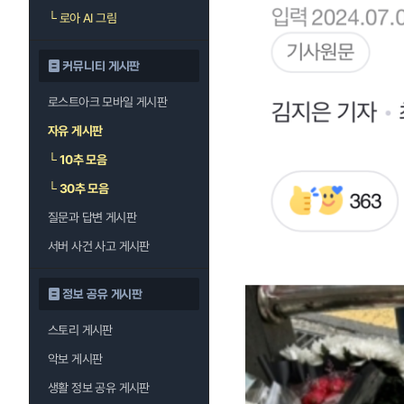
└
로아 AI 그림
커뮤니티 게시판
로스트아크 모바일 게시판
자유 게시판
└
10추 모음
└
30추 모음
질문과 답변 게시판
서버 사건 사고 게시판
정보 공유 게시판
스토리 게시판
악보 게시판
생활 정보 공유 게시판