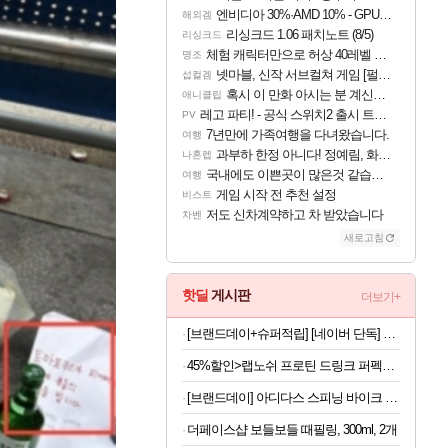
엔비디아 30%·AMD 10% - GPU 공급가 인상 보도
해외겜
리싱크드 1.06 패치노트 (8/5)
리싱크드
체험 캐릭터만으로 허상 40레벨 하이와티아 5분 컷!｜에이메스·린네·모니에 명함
명조
넷마블, 신작 서브컬쳐 게임 [펄 인 블루] 티저 사이트 오픈
섭컬겜
혹시 이 만화 아시는 분 계신가요
애니클립
레고 파티! - 공식 스위치2 출시 트레일러
PV
7년만에 가족여행을 다녀왔습니다.
여행
과부하 한정 아니다! 정예림, 화속성 서포터 세대 교체
나혼렙
국내에도 이쁜곳이 많은것 같습니다
여행
게임 시작 전 추천 설정
비스트
저도 신차계약하고 차 받았습니다
차벤
새로고침
핫딜
게시판
더보기+
[브랜드데이+슈퍼적립] [네이버 단독] 셀렉스 프로핏 버라이어티팩(총 8입)
45%할인>랩노쉬 프로틴 드링크 퍼펙트 솔티드카라멜, 350ml, 24개
[브랜드데이] 아디다스 스피닝 바이크 C-21x 실내 자전거 스핀 헬스 사이클 유산소 운동기구 홈트
더페이스샵 보들보들 때필링, 300ml, 2개