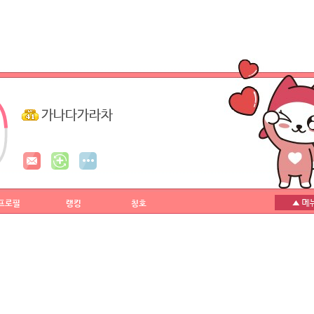
가나다가라차
프로필
랭킹
칭호