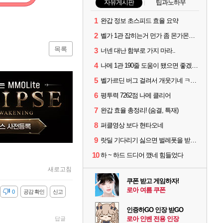
자유게시판
팁과노하우
1
완갑 정보 초스피드 효율 요약
2
벨가 1관 잡히는거 먼가 좀 몬가몬가네..
목록
3
너넨 대난 함부로 가지 마라..
4
나메 1관 190줄 도움이 됐으면 좋겠는 팁
5
벨가르딘 버그 걸려서 개웃기네 ㅋㅋㅋㅋ ㅠ
6
평투력 7262점 나메 클리어
7
완갑 효율 총정리! (숨결, 특재)
8
퍼클영상 보다 현타오네
9
랏딜 기다리기 싫으면 벌레폿을 받지마라
10
하 ~ 하드 드디어 깼네 힘들었다
새로고침
쿠폰 받고 게임하자!
로아 여름 쿠폰
감
0
공감 확인
신고
인증하GO 인장 받GO
로아 인벤 전용 인장
답글