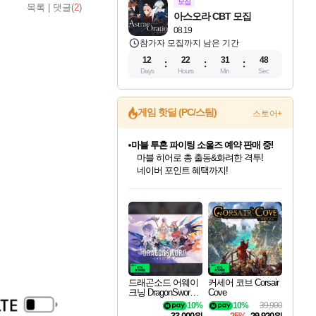
모집
목록
|
댓글(
2
)
아스오라 CBT 모집
08.19
참가자 모집까지 남은 기간
12
22
31
46
Days
Hours
Min
Sec
게임 핫딜 (PC/스팀)
스토어+
마블 투혼 파이팅 소울즈 예약 판매 중!
마블 히어로 총 출동&화려한 격투!
네이버 포인트 혜택까지!
드래곤소드: 어웨이크닝 입점!
문명 7 특별 할인!
귀무자: 검의 길 예약 판매 중!
비스트 오브 리인카네이션 정식 출시!
커세어 코브 출시 기념 할인!
더 렐릭 퍼스트 가디언 정식 출시
베데스다 40주년 기념 할인 중!
캡콤 프렌차이즈 할인 진행 중!
캡콤 일부 상품 상시 할인
스타워즈 은하계 레이서
로블록스 기프트 카드 공식 입점
스팀으로 만나는 드래곤소드!
조선&고려 DLC 출시 예정
10% 할인과
게임프릭 신작 IP
해적'섬'을 발전시키자!
설화x하드코어 액션!
베데스다의 명작들을
몬헌, 바하 등 인기 IP를
몬헌 와일즈 & 드래곤즈 도그마2
인벤게임즈에서 10% 추가 적립
Robux를 가장 안전하고
네이버혜택과 함께 만나보세요!
50%할인&추가 적립까지!
이니&베니 혜택까지!
네이버 혜택가와 함께 예약하세요!
할인&네이버혜택으로 만나보세요!
네이버페이 혜택과 만나보세요!
40주년 프로모션으로 만나보세요!
할인가에 만나보세요!
일부 에디션 상시 할인!
혜택으로 예약 판매 중
편안하게 충전하세요
드래곤소드 어웨이
커세어 코브 Corsair
크닝 DragonSword A
Cove
wakening
10%
10%
39,900