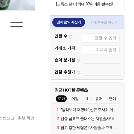
[크록스 본사] 최대 60% 여름 필수템! 클로그/샌들/슬라이드/레인부츠
경매 손익 계산기
거래 수수료 계산기
인원 수
거래소 가격
손익 분기점
입찰 추천가
최근 HOT한 콘텐츠
로아
게임
IT
유머
연예
1
"생각보다 재밌네" 신규 주사위 게임 티카투카 호평
스팸신고
추천 확인
2
신규 남요즈 클래스는 차원술사! 6월 20일 로아온 썸머 정리
3
쉽고 강한 세팅은? 차원술사 주요 빌드와 스킬 코드