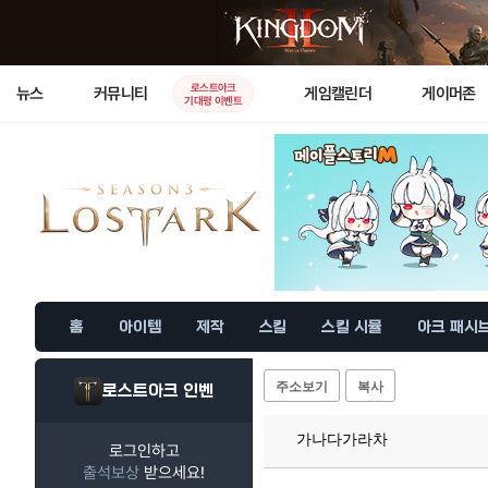
로스트아크
뉴스
커뮤니티
게임캘린더
게이머존
기대평 이벤트
홈
아이템
제작
스킬
스킬 시뮬
아크 패시
주소보기
복사
로스트아크 인벤
가나다가라차
로그인하고
출석보상
받으세요!