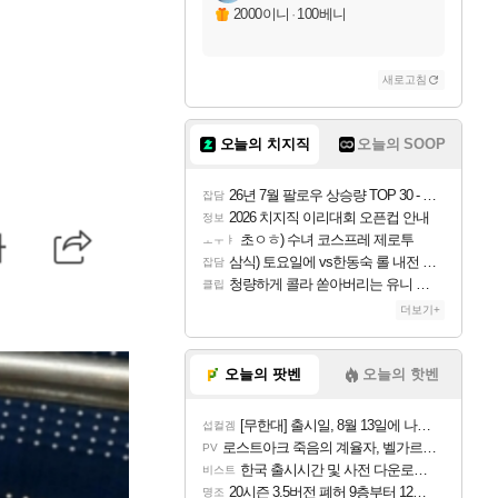
2000이니
·
100베니
새로고침
오늘의 치지직
오늘의 SOOP
26년 7월 팔로우 상승량 TOP 30 - 월간 치지직
잡담
2026 치지직 이리대회 오픈컵 안내
정보
초ㅇㅎ) 수녀 코스프레 제로투
ㅗㅜㅑ
삼식) 토요일에 vs한동숙 롤 내전 예정
잡담
청량하게 콜라 쏟아버리는 유니 ㅋㅋㅋ
클립
더보기+
오늘의 팟벤
오늘의 핫벤
[무한대] 출시일, 8월 13일에 나오나
섭컬겜
로스트아크 죽음의 계율자, 벨가르딘 티저
PV
한국 출시시간 및 사전 다운로드 진행 - 비스트 오브 리인카네이션
비스트
20시즌 3.5버전 폐허 9층부터 12층까지 클리어 조합 | 죽음의 노래와 바닷속 폐허 |
명조