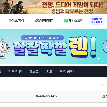
X
귀무자 신작
라이브/영상
게이밍/IT
게임스토어
지금 예판 중!
브
전투 각인
퀘스트
지도
던전 공략
로스
2024-07-05 14:53
조