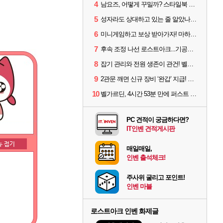
4
남요즈, 어떻게 꾸밀까? 스타일북 인기 차원술사 커스터마이즈
5
성자라도 상대하고 있는 줄 알았나? 벨가르딘 이모저모
6
미니게임하고 보상 받아가자! 마하라카 썸머 캠프 할 일은?
7
후속 조정 나선 로스트아크...기공사, 차원술사 하향
8
잡기 관리와 전원 생존이 관건! 벨가르딘 유물 칭호 획득방법 정리
9
2관문 깨면 신규 장비 ‘완갑’ 지급! 그림자 레이드 벨가르딘 공개
10
벨가르딘, 4시간 53분 만에 퍼스트 클리어 나왔다
PC 견적이 궁금하다면?
IT인벤 견적게시판
매일매일,
인벤 출석체크!
주사위 굴리고 포인트!
인벤 마블
로스트아크 인벤 화제글