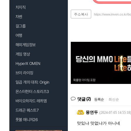
치지직
주소복사
https://www.inven.co.kr/b
차벤
걸그룹
여행
해외게임정보
게임 영상
HyperX OMEN
브이 라이징
일곱 개의 대죄: Origin
몬스터헌터 스토리즈3
(2)
댓글
등록순
|
최신순
바이오하자드 레퀴엠
드래곤 퀘스트7
몽연두
(2024-07-05 14:55:18
풋볼 매니저26
맛있냐 맛없냐가 아니네