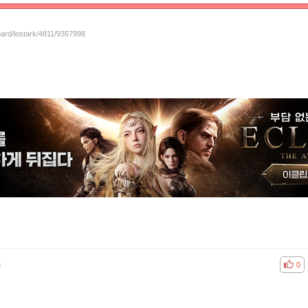
oard/lostark/4811/9357998
)
공감
비공
0