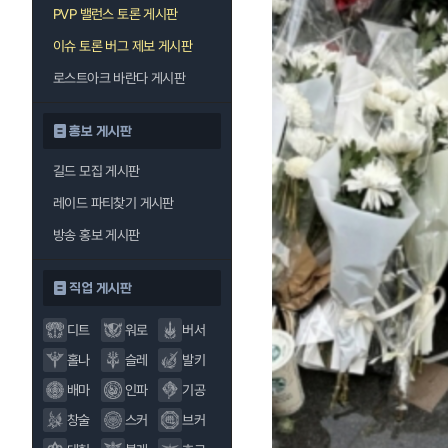
PVP 밸런스 토론 게시판
이슈 토론 버그 제보 게시판
로스트아크 바란다 게시판
홍보 게시판
길드 모집 게시판
레이드 파티찾기 게시판
방송 홍보 게시판
직업 게시판
디트
워로
버서
홀나
슬레
발키
배마
인파
기공
창술
스커
브커