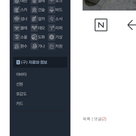
데헌
블래
호크
스카
건슬
바드
섬너
알카
소서
블레
데모
리퍼
소울
도화
기상
환수
가나
차원
(구) 자료와 정보
아바타
선원
호감도
카드
목록
|
댓글(
2
)