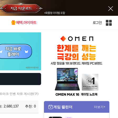
혜택.아이마트
로그인
인
벤
전
체
사
이
트
맵
트아크 인벤 자유 게시판(구)
회:
2,680,137
추천:
0
게임 캘린더
더보기+