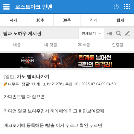
로스트아크
인벤
자게
10추
30추
직게
팁게
팁과 노하우 게시판
전체보기
공
검
글
지
색
내글
내 댓글
30추글
인증글
on/off
쓰
기
[일반]
가토 빨리나가기
나무무
댓글: 11 개
조회:
21276
추천:
10
2025-07-04 09:04:50
가디언토벌 다 잡으면
가디언 얼굴 보여주면서 끼에에엑 하고 화면보여줄때
매크로키에 등록해둔 /탈출 이거 누르고 확인 누르면