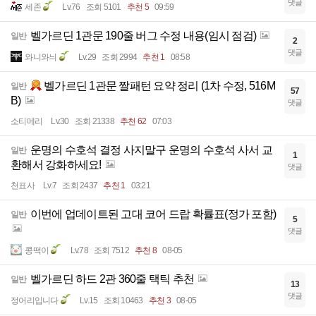
댓글
세존
Lv.76
조회 5101
추천 5
09:59
벨가르딘 1관문 190줄 버그 수정 내용(임시 점검)
일반
2
댓글
와니와늬
Lv.29
조회 2994
추천 1
08:58
벨가르딘 1관문 짤패턴 요약 정리 (1차 수정, 516M
일반
57
B)
댓글
소티메리
Lv.30
조회 21338
추천 62
07:03
운명의 수호석 결정 사지말구 운명의 수호석 사서 교
일반
1
환해서 강화하세요!
댓글
천표사
Lv.7
조회 2437
추천 1
03:21
이번에 업데이트된 고대 코어 드랍 확률표(정가 포함)
일반
5
댓글
콩떡이
Lv.78
조회 7512
추천 8
08-05
벨가르딘 하드 2관 360줄 택틱 추천
일반
13
댓글
정어리입니다
Lv.15
조회 10463
추천 3
08-05