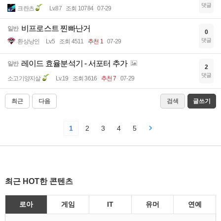
댓글
크란츠
Lv.87
조회 10784
07-29
비프로스트 찐빠난거
일반
0
댓글
환상낭인
Lv.5
조회 4511
추천 1
07-29
레이드 효율분석기 - 서포터 추가
일반
2
댓글
소고기양지살
Lv.19
조회 3616
추천 7
07-29
최근
다음
검색
글쓰기
1
2
3
4
5
최근 HOT한 콘텐츠
로아
게임
IT
유머
연예