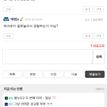
답글
1
0
에린s
25-07-20 14:23
신고
|
공감 확인
매크로키 잘못눌러서 공탈하는거 아님?
답글
0
0
새로고침
등록
목록
본문
이전
다음
댓글보기
지금 뜨는 인벤
더보기+
[1]
봉누도2 두 번째 티저 - 일상
클립
그냥 귀여운 상교용 부부 ㅋㅋ
클립