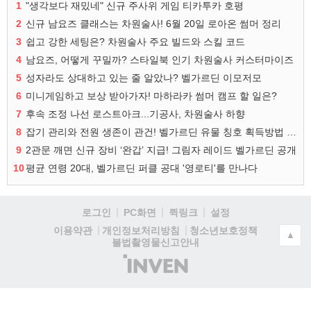
1
"생각보다 재밌네" 신규 주사위 게임 티카투카 호평
2
신규 남요즈 클래스는 차원술사! 6월 20일 로아온 썸머 정리
3
쉽고 강한 세팅은? 차원술사 주요 빌드와 스킬 코드
4
남요즈, 어떻게 꾸밀까? 스타일북 인기 차원술사 커스터마이즈
5
성자라도 상대하고 있는 줄 알았나? 벨가르딘 이모저모
6
미니게임하고 보상 받아가자! 마하라카 썸머 캠프 할 일은?
7
후속 조정 나선 로스트아크...기공사, 차원술사 하향
8
잡기 관리와 전원 생존이 관건! 벨가르딘 유물 칭호 획득방법 정리
9
2관문 깨면 신규 장비 ‘완갑’ 지급! 그림자 레이드 벨가르딘 공개
10
평균 연령 20대, 벨가르딘 퍼클 공대 '영로티'를 만나다
로그인
PC화면
퀵링크
설정
청소년보호정책
이용약관
개인정보처리방침
▲
불법촬영물신고안내
(주)
인
벤