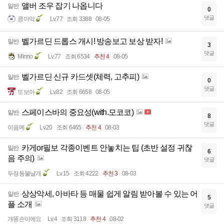
앨버 조우 잡기 나옵니다
일반
0
댓글
킁아악
Lv.77
조회 3388
08-05
벨가르딘 드롭스 개시! 방송보고 보상 받자!
일반
3
댓글
Minno
Lv.77
조회 6534
추천 4
08-05
벨가르딘 신규 카드셋(체력, 고추피)
일반
0
댓글
또보아
Lv.82
조회 6658
08-05
스페이스바의 중요성(with.모코코)
일반
8
댓글
이음메
Lv.20
조회 6465
추천 4
08-03
카게or필보 각종이벤트 안놓치는 팁 (초반 설정 귀찮
일반
6
음 주의)
댓글
두정동불날개
Lv.15
조회 4222
추천 3
08-03
상상악세, 아바타 등 매물 쉽게 알림 받아볼 수 있는 어
일반
5
플 소개
댓글
개똥손이에요
Lv.4
조회 3118
추천 4
08-02