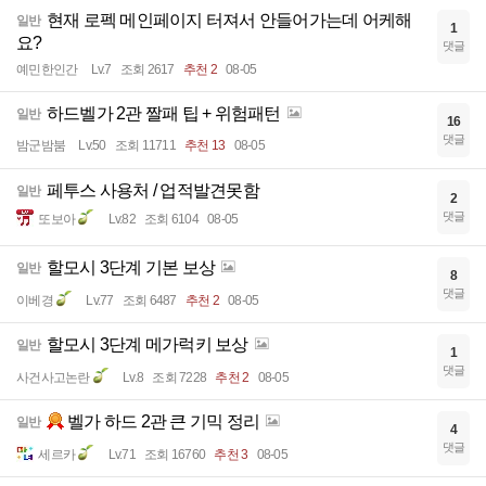
현재 로펙 메인페이지 터져서 안들어가는데 어케해
일반
1
요?
댓글
예민한인간
Lv.7
조회 2617
추천 2
08-05
하드벨가 2관 짤패 팁 + 위험패턴
일반
16
댓글
밤군밤붐
Lv.50
조회 11711
추천 13
08-05
페투스 사용처 / 업적발견못함
일반
2
댓글
또보아
Lv.82
조회 6104
08-05
할모시 3단계 기본 보상
일반
8
댓글
이베경
Lv.77
조회 6487
추천 2
08-05
할모시 3단계 메가럭키 보상
일반
1
댓글
사건사고논란
Lv.8
조회 7228
추천 2
08-05
벨가 하드 2관 큰 기믹 정리
일반
4
댓글
세르카
Lv.71
조회 16760
추천 3
08-05