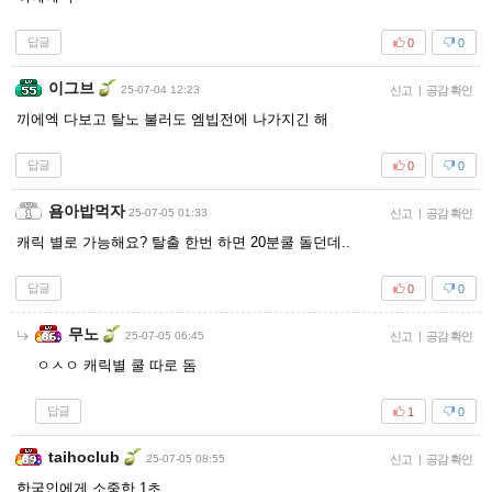
답글
0
0
이그브
25-07-04 12:23
신고
|
공감 확인
끼에엑 다보고 탈노 불러도 엠빕전에 나가지긴 해
답글
0
0
욤아밥먹자
25-07-05 01:33
신고
|
공감 확인
캐릭 별로 가능해요? 탈출 한번 하면 20분쿨 돌던데..
답글
0
0
무노
25-07-05 06:45
신고
|
공감 확인
ㅇㅅㅇ 캐릭별 쿨 따로 돔
답글
1
0
taihoclub
25-07-05 08:55
신고
|
공감 확인
한국인에게 소중한 1초