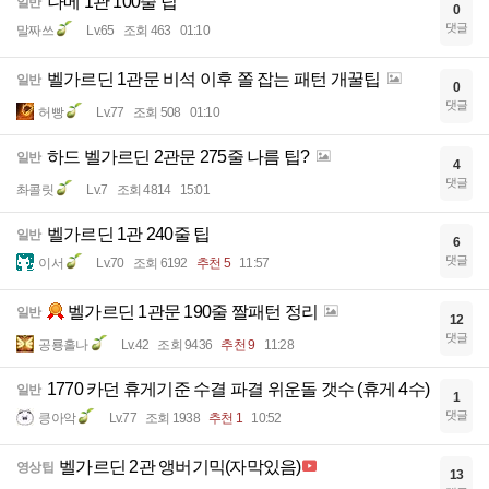
나메 1관 100줄 팁
일반
0
댓글
말짜쓰
Lv.65
조회 463
01:10
벨가르딘 1관문 비석 이후 쫄 잡는 패턴 개꿀팁
일반
0
댓글
허빵
Lv.77
조회 508
01:10
하드 벨가르딘 2관문 275줄 나름 팁?
일반
4
댓글
촤콜릿
Lv.7
조회 4814
15:01
벨가르딘 1관 240줄 팁
일반
6
댓글
이서
Lv.70
조회 6192
추천 5
11:57
벨가르딘 1관문 190줄 짤패턴 정리
일반
12
댓글
공룡홀나
Lv.42
조회 9436
추천 9
11:28
1770 카던 휴게기준 수결 파결 위운돌 갯수 (휴게 4수)
일반
1
댓글
킁아악
Lv.77
조회 1938
추천 1
10:52
벨가르딘 2관 앵버기믹(자막있음)
영상팁
13