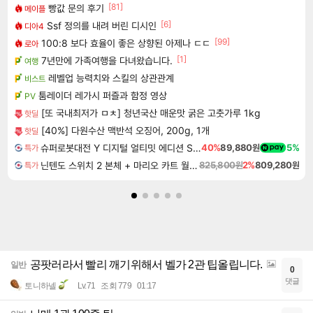
[81]
빵값 문의 후기
메이플
[6]
Ssf 정의를 내려 버린 디시인
디아4
[99]
100:8 보다 효율이 좋은 상향된 아제나 ㄷㄷ
로아
[1]
7년만에 가족여행을 다녀왔습니다.
여행
레벨업 능력치와 스킬의 상관관계
비스트
툼레이더 레가시 퍼즐과 함정 영상
PV
[또 국내최저가 ㅁㅊ] 청년국산 매운맛 굵은 고춧가루 1kg
핫딜
[40%] 다원수산 맥반석 오징어, 200g, 1개
핫딜
슈퍼로봇대전 Y 디지털 얼티밋 에디션 Super Robot Wars Y Digital Ultimate Edition
40%
89,880원
5%
특가
닌텐도 스위치 2 본체 + 마리오 카트 월드 + 포켓몬스터 레전드 ZA 닌텐도 스위치 2 에디션 번들
825,800원
2%
809,280원
특가
공팟러라서 빨리 깨기위해서 벨가 2관 팁올립니다.
일반
0
댓글
토니하넬
Lv.71
조회 779
01:17