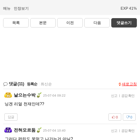
메뉴
인장보기
EXP 41%
목록
본문
이전
다음
댓글쓰기
댓글
(11)
등록순
|
최신순
새로고침
날으는수박
25-07-04 09:22
신고
|
공감 확인
닝겐 리얼 천재인데??
답글
0
0
전혀모르둠
25-07-04 10:40
신고
|
공감 확인
그러다 편린도 못먹고 나가는거 아님?