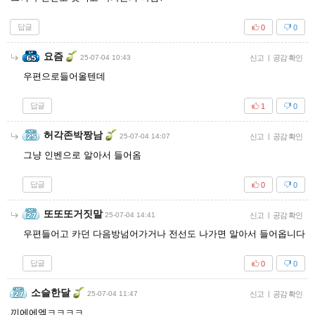
답글
0
0
요즘
25-07-04 10:43
신고
|
공감 확인
우편으로들어올텐데
답글
1
0
허각존박짱남
25-07-04 14:07
신고
|
공감 확인
그냥 인벤으로 알아서 들어옴
답글
0
0
또또또거짓말
25-07-04 14:41
신고
|
공감 확인
우편들어고 카던 다음방넘어가거나 전선도 나가면 알아서 들어옵니다
답글
0
0
소슬한달
25-07-04 11:47
신고
|
공감 확인
끼에에엑ㅋㅋㅋㅋ