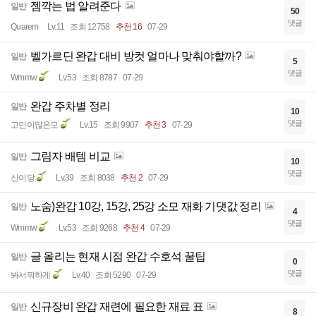
젬깍는 법 알려준다
일반
50
댓글
Quarem
Lv.11
조회 12758
추천 16
07-29
벨가르딘 완갑 대비 방컷 얼마나 맞춰야할까?
일반
5
댓글
Wmmw
Lv.53
조회 8787
07-29
완갑 주차별 정리
일반
10
댓글
고민이많은모
Lv.15
조회 9907
추천 3
07-29
그림자 배템 비교
일반
10
댓글
신이당
Lv.39
조회 8038
추천 2
07-29
노숨)완갑 10강, 15강, 25강 소모 재화 기댓값 정리
일반
4
댓글
Wmmw
Lv.53
조회 9268
추천 4
07-29
글 올리는 현재 시점 완갑 수호석 꿀팁
일반
0
댓글
봐서뭐하게
Lv.40
조회 5290
07-29
신규장비 완갑 재련에 필요한 재료 표
일반
8