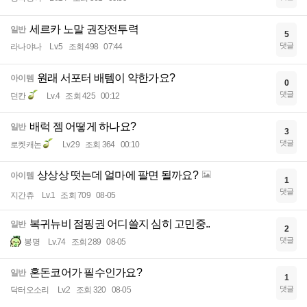
세르카 노말 권장전투력
일반
5
댓글
라나야나
Lv.5
조회 498
07:44
원래 서포터 배템이 약한가요?
아이템
0
댓글
던칸
Lv.4
조회 425
00:12
배럭 젬 어떻게 하나요?
일반
3
댓글
로켓캐논
Lv.29
조회 364
00:10
상상상 떳는데 얼마에 팔면 될까요?
아이템
1
댓글
지간츄
Lv.1
조회 709
08-05
복귀뉴비 점핑권 어디쓸지 심히 고민중..
일반
2
댓글
봉명
Lv.74
조회 289
08-05
혼돈코어가 필수인가요?
일반
1
댓글
닥터오소리
Lv.2
조회 320
08-05