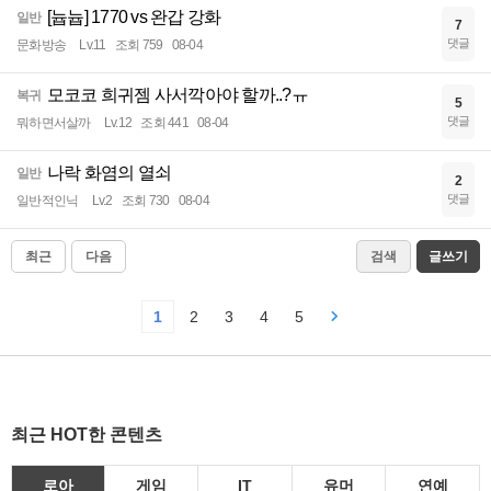
[늅늅] 1770 vs 완갑 강화
일반
7
댓글
문화방송
Lv.11
조회 759
08-04
모코코 희귀젬 사서깍아야 할까..?ㅠ
복귀
5
댓글
뭐하면서살까
Lv.12
조회 441
08-04
나락 화염의 열쇠
일반
2
댓글
일반적인닉
Lv.2
조회 730
08-04
최근
다음
검색
글쓰기
1
2
3
4
5
최근 HOT한 콘텐츠
로아
게임
IT
유머
연예