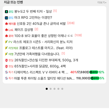
지금 뜨는 인벤
더보기+
[1]
봉누도2 두 번째 티저 - 일상
클립
마크 RPG 고민하는 이경민?
클립
[208]
신호등 2인 40%글 존나 긁히네 씨발
메이플
[2]
페이즈 감상평
LoL
[108]
100:8 보다 효율이 좋은 상향된 아제나 ㄷㄷ
로아
라스트 에포크 시즌5 - 서리화신의 분노 티저
PV
프롤로그 테스트를 마치고.. (feat. 리아)
리밋제로
[1]
7년만에 가족여행을 다녀왔습니다.
여행
26%할인>쟌슨빌 더진한 부대찌개, 500g, 3개
핫딜
65%할인>사리원 닭곰탕, 600g, 4팩
핫딜
디제이맥스 리스펙트 V V 리버티 4 팩 DJMAX RESPECT V V Liberty 4 Pack DLC
40%
17,880원
12%
특가
마블 투혼 파이팅 소울즈 얼티밋 에디션 MARVEL Tokon Fighting Souls Ultimate Edition
118,000원
5%
특가