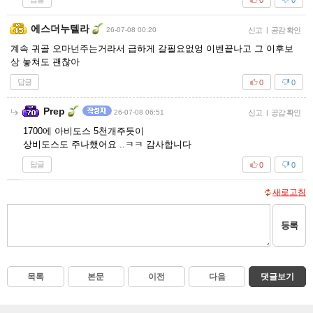
에스더누텔라
26-07-08 00:20
신고
|
공감 확인
계속 귀골 오마넌주는거라서 급하게 갈필요없엉 이벤끝나고 그 이후보
상 놓쳐도 괜찮아
답글
0
0
Prep
26-07-08 06:51
신고
|
공감 확인
1700에 아비도스 5천개주듯이
상비도스도 주나했어요 ..ㅋㅋ 감사합니다
답글
0
0
새로고침
등록
목록
본문
이전
다음
댓글보기