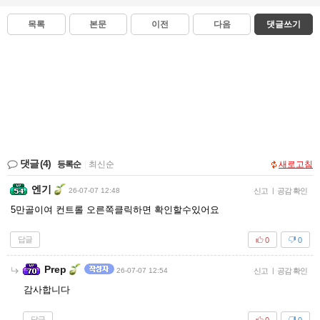
목록
본문
이전
다음
댓글쓰기
댓글
(4)
등록순
|
최신순
새로고침
엔기
26-07-07 12:48
신고
|
공감 확인
5만골이여 컨트롤 오른쪽클릭하면 확인할수있어요
답글
0
0
Prep
26-07-07 12:54
신고
|
공감 확인
감사합니다
답글
0
0