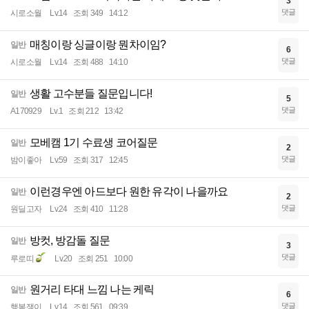
3
댓글
시로소월
Lv.14
조회 349
14:12
매칭이랑 싱글이랑 뭔차이임?
일반
6
댓글
시로소월
Lv.14
조회 488
14:10
생활 고수분들 질문입니다!
일반
5
댓글
A170929
Lv.1
조회 212
13:42
모베캠 1기 수료생 코어질문
일반
2
댓글
밤이좋아
Lv.59
조회 317
12:45
이런경우엔 아드보다 원한 유각이 나을까요
일반
2
댓글
원딜고자
Lv.24
조회 410
11:28
방컷, 방감돌 질문
일반
3
댓글
루로띠
Lv.20
조회 251
10:00
원거리 타대 느낌 나는 케릭
일반
6
댓글
행복쟁이
Lv.14
조회 561
09:39