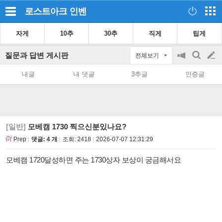
로스트아크
인벤
자게
10추
30추
직게
팁게
질문과 답변 게시판
전체보기
공
검
글
지
색
내글
내 댓글
3추글
인증글
on/off
쓰
기
[일반]
모베캠 1730 찍으신분있나요?
Prep
댓글: 4 개
조회:
2418
2026-07-07 12:31:29
모베캠 1720달성하면 주는 1730상자 보상이 궁금해서요