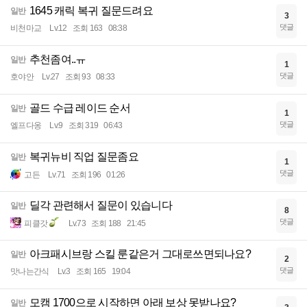
1645 캐릭 복귀 질문드려요
일반
3
댓글
비천마교
Lv.12
조회 163
08:38
추천좀여..ㅠ
일반
1
댓글
호야안
Lv.27
조회 93
08:33
골드 수급 레이드 순서
일반
1
댓글
엘프다옹
Lv.9
조회 319
06:43
복귀뉴비 직업 질문좀요
일반
1
댓글
고든
Lv.71
조회 196
01:26
딜각 관련해서 질문이 있습니다
일반
8
댓글
피클갓
Lv.73
조회 188
21:45
아크패시브랑 스킬 룬같은거 그대로쓰면되나요?
일반
2
댓글
맛나는간식
Lv.3
조회 165
19:04
모캠 1700으로 시작하면 아래 보상 못받나요?
일반