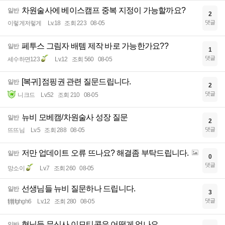
차원술사에 베이스캠프 중복 지정이 가능할까요?
일반
2
댓글
이렇게저렇게
Lv.18
조회 223
08-05
페투스 그림자 배템 제작 바로 가능한가요??
일반
1
댓글
세수하면123
Lv.12
조회 560
08-05
[복귀] 점핑권 관련 질문드립니다.
일반
2
댓글
니크드
Lv.52
조회 210
08-05
뉴비 모베캠/차원술사 성장 질문
일반
2
댓글
뜨뜨님
Lv.5
조회 288
08-05
저만 업데이트 오류 뜨나요? 해결좀 부탁드립니다.
일반
0
댓글
망소이
Lv.7
조회 260
08-05
선생님들 뉴비 질문하나 드립니다.
일반
3
댓글
fjfjfjfghgh6
Lv.12
조회 280
08-05
형님들 무신사 이모티콘은 어떻게 얻나요
일반