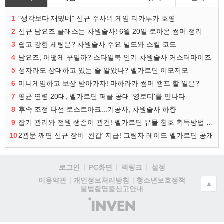
1
"생각보다 재밌네" 신규 주사위 게임 티카투카 호평
2
신규 남요즈 클래스는 차원술사! 6월 20일 로아온 썸머 정리
3
쉽고 강한 세팅은? 차원술사 주요 빌드와 스킬 코드
4
남요즈, 어떻게 꾸밀까? 스타일북 인기 차원술사 커스터마이즈
5
성자라도 상대하고 있는 줄 알았나? 벨가르딘 이모저모
6
미니게임하고 보상 받아가자! 마하라카 썸머 캠프 할 일은?
7
평균 연령 20대, 벨가르딘 퍼클 공대 '영로티'를 만나다
8
후속 조정 나선 로스트아크...기공사, 차원술사 하향
9
잡기 관리와 전원 생존이 관건! 벨가르딘 유물 칭호 획득방법 정리
10
2관문 깨면 신규 장비 ‘완갑’ 지급! 그림자 레이드 벨가르딘 공개
로그인
PC화면
퀵링크
설정
청소년보호정책
이용약관
개인정보처리방침
▲
불법촬영물신고안내
(주)
인
벤