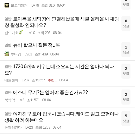
댓글
불고기와퍼
Lv.79
조회 316
08-04
로아톡을 채팅창에 연결해놨을때 새글 올라올시 채팅
일반
0
창 활성화 안되나요?
댓글
밴드가호
Lv.10
조회 293
08-04
뉴비 할모시 질문 점..
일반
1
댓글
루디잉
Lv.63
조회 439
08-04
1720 6캐릭 키우는데 소요되는 시간은 얼마나 되나
일반
2
요?
댓글
대일천하
Lv.37
조회 657
추천 1
08-04
에스더 무기?는 얻어야 좋은건가요??
일반
2
댓글
북악악
Lv.2
조회 571
08-04
여자친구 로아 입문시켰습니다.레이드 말고 모험이나
일반
5
생활 하려 하는데요
댓글
돈따러간다
Lv.23
조회 1258
08-04