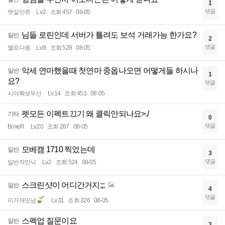
1
댓글
뱃살만쥬
Lv.2
조회 457
08-05
님들 로린인데 서버가 틀려도 보석 거래가능 한가요?
일반
2
댓글
엘프다옹
Lv.9
조회 528
08-05
악세 연마했을때 첫연마 중옵나오면 어떻게들 하시나
일반
1
요?
댓글
시야확보우선
Lv.14
조회 453
08-05
펫모든 이펙트끄기 왜 클릭안되나요>./
기타
0
댓글
BoxeR
Lv.20
조회 287
08-05
모베캠 1710 찍었는데
일반
3
댓글
일반적인닉
Lv.2
조회 524
08-05
스크린샷이 어디간거지;;;
일반
4
댓글
이거재밋냥
Lv.31
조회 326
08-05
스펙업 질문이요
일반
3