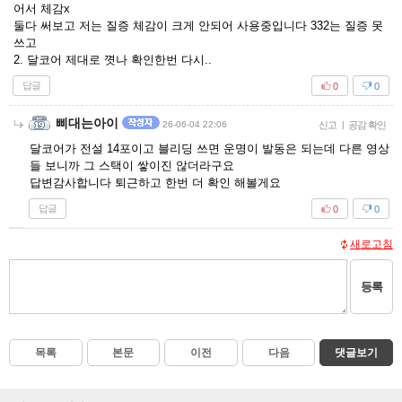
어서 체감x
둘다 써보고 저는 질증 체감이 크게 안되어 사용중입니다 332는 질증 못
쓰고
2. 달코어 제대로 꼇나 확인한번 다시..
답글
0
0
삐대는아이
26-06-04 22:06
신고
|
공감 확인
달코어가 전설 14포이고 블리딩 쓰면 운명이 발동은 되는데 다른 영상
들 보니까 그 스택이 쌓이진 않더라구요
답변감사합니다 퇴근하고 한번 더 확인 해볼게요
답글
0
0
새로고침
등록
목록
본문
이전
다음
댓글보기