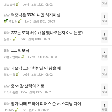
댓글
백묘요란
Lv.46
조회 1321
08-03
억모닉은 333아니면 하지마셈
잡담
3
댓글
후일담
Lv.45
조회 1351
08-03
222는 로펙 허수배율 몇나오는지 아시는분?
잡담
7
댓글
둥모닉
Lv.60
조회 1248
08-03
111 억모닉
잡담
2
댓글
야생마법여파
Lv.69
조회 1059
08-03
데모닉 그냥 '한방딜'만 봤을 때
잡담
6
댓글
핵잠수함
Lv.76
조회 1824
08-02
충 vs 잠 선택의 기로...
잡담
1
댓글
악마의숨결
Lv.52
조회 1335
08-02
벨가 나메 트라이 피어스 쏜 vs 스피닝 다이브
잡담
1
댓글
Doubl22
Lv.1
조회 958
08-02