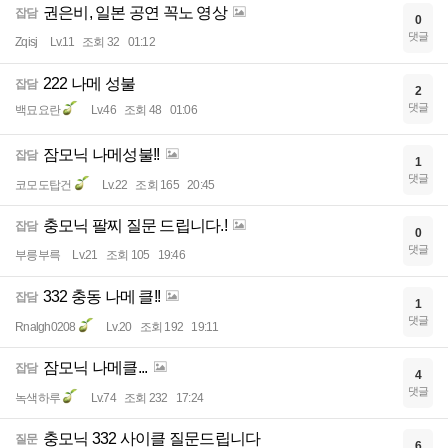
권은비, 일본 공연 꼭노 영상
잡담
0
댓글
Zqisj
Lv.11
조회 32
01:12
222 나메 성불
잡담
2
댓글
백묘요란
Lv.46
조회 48
01:06
잠모닉 나메성불!!
잡담
1
댓글
코모도탑건
Lv.22
조회 165
20:45
충모닉 팔찌 질문 드립니다.!
잡담
0
댓글
부릉부륵
Lv.21
조회 105
19:46
332 충동 나메 클!!
잡담
1
댓글
Rnalgh0208
Lv.20
조회 192
19:11
잠모닉 나메클...
잡담
4
댓글
녹색하루
Lv.74
조회 232
17:24
충모닉 332 사이클 질문드립니다
질문
6