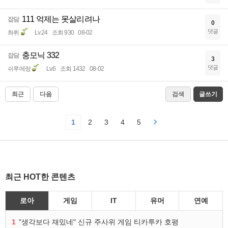
111 억제는 못살리려나
잡담
0
댓글
촤뤼
Lv.24
조회 930
08-02
충모닉 332
잡담
3
댓글
쉬루메랑
Lv.6
조회 1432
08-02
최근
다음
검색
글쓰기
1
2
3
4
5
최근 HOT한 콘텐츠
로아
게임
IT
유머
연예
1
"생각보다 재밌네" 신규 주사위 게임 티카투카 호평