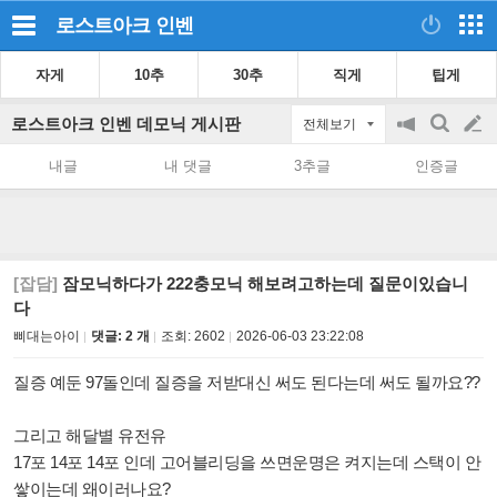
로스트아크
인벤
자게
10추
30추
직게
팁게
로스트아크 인벤 데모닉 게시판
전체보기
공
검
글
지
색
내글
내 댓글
3추글
인증글
on/off
쓰
기
[잡담]
잠모닉하다가 222충모닉 해보려고하는데 질문이있습니
다
삐대는아이
댓글: 2 개
조회:
2602
2026-06-03 23:22:08
질증 예둔 97돌인데 질증을 저받대신 써도 된다는데 써도 될까요??
그리고 해달별 유전유
17포 14포 14포 인데 고어블리딩을 쓰면운명은 켜지는데 스택이 안
쌓이는데 왜이러나요?