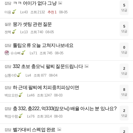
ㅋㅋ 어이가 없다 그냥
잡담
5
댓글
마용
Lv.43
조회 2132
추천 1
08-05
뭉가 셋팅 관련 질문
질문
5
댓글
잰핵
Lv.13
조회 740
08-05
툴팁오류 오늘 고쳐지나보네요
잡담
0
댓글
슈슈삐
Lv.71
조회 745
08-05
332 초보 충모닉 팔찌 질문드립니다
잡담
2
댓글
심퉁이0
Lv.4
조회 877
08-04
하 근데 팔찌에 치피중치피상이면
잡담
8
댓글
백묘요란
Lv.46
조회 1247
08-03
충 332, 충222, 억333(잠모닉) 배율 아시는 분 있나요?
잡담
2
댓글
핵잠수함
Lv.76
조회 1614
08-03
벨가대비 스펙업 완료
잡담
2