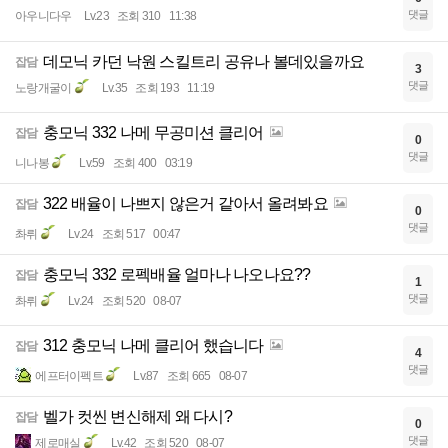
댓글
아우니다우
Lv.23
조회 310
11:38
데모닉 카던 낙원 스킬트리 공유나 볼데있을까요
잡담
3
댓글
노랑개굴이
Lv.35
조회 193
11:19
충모닉 332 나메 무공미션 클리어
잡담
0
댓글
니나봉
Lv.59
조회 400
03:19
322 배율이 나쁘지 않은거 같아서 올려봐요
잡담
0
댓글
촤뤼
Lv.24
조회 517
00:47
충모닉 332 로펙배율 얼마나 나오나요??
잡담
1
댓글
촤뤼
Lv.24
조회 520
08-07
312 충모닉 나메 클리어 했습니다
잡담
4
댓글
에프터이펙트
Lv.87
조회 665
08-07
벨가 컷씬 변신해제 왜 다시?
잡담
0
댓글
제로매실
Lv.42
조회 520
08-07