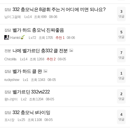
332 충모닉은 8광휘 주는거 어디에 끼면 되나요?
잡담
3
댓글
님이그걸왜
Lv.14
조회 699
08-06
벨가 하드 충모닉 진짜좋음
잡담
5
댓글
Hamist
Lv.72
조회 1705
추천 1
08-06
나메 벨가르딘 충332 클 전분
전분
7
댓글
Chicolita
Lv.14
조회 1268
추천 2
08-05
벨가 하드 클 완
잡담
1
댓글
ruckyshow
Lv.1
조회 1343
08-05
벨가르딘 332vs222
잡담
2
댓글
왕나방이
Lv.2
조회 1204
08-05
332 충모닉 s타이밍
잡담
4
댓글
포사장
Lv.25
조회 1108
08-05