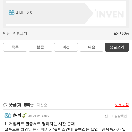
삐대는아이
메뉴
인장보기
EXP 90%
목록
본문
이전
다음
댓글쓰기
댓글
(2)
등록순
|
최신순
새로고침
촤뤼
26-06-04 13:03
신고
|
공감 확인
1. 저받써도 질증써도 평타치는 시간 존재
질증으로 체감되는건 매서커/볼텍스인데 볼텍스는 달2에 공속증가가 있