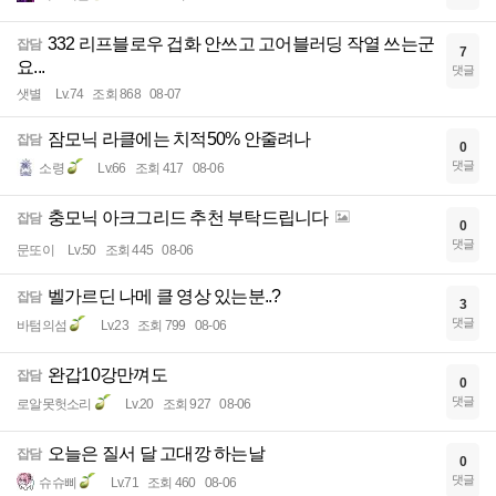
332 리프블로우 겁화 안쓰고 고어블러딩 작열 쓰는군
잡담
7
요...
댓글
샛별
Lv.74
조회 868
08-07
잠모닉 라클에는 치적50% 안줄려나
잡담
0
댓글
소령
Lv.66
조회 417
08-06
충모닉 아크그리드 추천 부탁드립니다
잡담
0
댓글
문또이
Lv.50
조회 445
08-06
벨가르딘 나메 클 영상 있는분..?
잡담
3
댓글
바텀의섬
Lv.23
조회 799
08-06
완갑10강만껴도
잡담
0
댓글
로알못헛소리
Lv.20
조회 927
08-06
오늘은 질서 달 고대깡 하는날
잡담
0
댓글
슈슈삐
Lv.71
조회 460
08-06