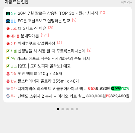
지금 뜨는 인벤
더보기+
[13]
26년 7월 팔로우 상승량 TOP 30 - 월간 치지직
잡담
[2]
FC온 호날두보고 실망하는 민교
클립
[29]
t1 3세트 진 이유
LoL
[171]
분내학개론
메이플
[4]
이케부쿠로 팝업행사장
이환
[2]
선생님들 차 시동 끌 때 꾸르륵소리나는데
차벤
라스트 에포크 시즌5 - 서리화신의 분노 티저
PV
[명조 | 도미노피자 콜라보] 예고
명조
햇반 백미밥 210g x 45개
핫딜
몬스터에너지 울트라 355ml x 48개
핫딜
디제이맥스 리스펙트 V 블루아카이브 팩 DJMAX RESPECT V Blue Archive Pack DLC
65%
6,930원
12%
특가
닌텐도 스위치 2 본체 + 마리오 카트 월드 + 슈퍼 마리오 파티 잼버리 닌텐도 스위치 2 에디션 + 잼버리 TV 번들
830,800원
1%
822,490원
특가