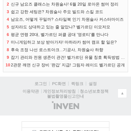
2
신규 남요즈 클래스는 차원술사! 6월 20일 로아온 썸머 정리
3
쉽고 강한 세팅은? 차원술사 주요 빌드와 스킬 코드
4
남요즈, 어떻게 꾸밀까? 스타일북 인기 차원술사 커스터마이즈
5
성자라도 상대하고 있는 줄 알았나? 벨가르딘 이모저모
6
평균 연령 20대, 벨가르딘 퍼클 공대 '영로티'를 만나다
7
미니게임하고 보상 받아가자! 마하라카 썸머 캠프 할 일은?
8
후속 조정 나선 로스트아크...기공사, 차원술사 하향
9
잡기 관리와 전원 생존이 관건! 벨가르딘 유물 칭호 획득방법 정리
10
2관문 깨면 신규 장비 ‘완갑’ 지급! 그림자 레이드 벨가르딘 공개
로그인
PC화면
퀵링크
설정
청소년보호정책
이용약관
개인정보처리방침
▲
불법촬영물신고안내
(주)
인
벤