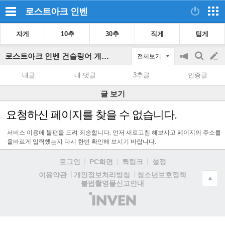
로스트아크
인벤
자게
10추
30추
직게
팁게
로스트아크 인벤 건슬링어 게시판
전체보기
공
검
글
지
색
내글
내 댓글
3추글
인증글
on/off
쓰
글 보기
기
요청하신 페이지를 찾을 수 없습니다.
서비스 이용에 불편을 드려 죄송합니다. 먼저 새로고침 해보시고 페이지의 주소를
올바르게 입력했는지 다시 한번 확인해 보시기 바랍니다.
로그인
PC화면
퀵링크
설정
청소년보호정책
이용약관
개인정보처리방침
▲
불법촬영물신고안내
(주)
인
벤