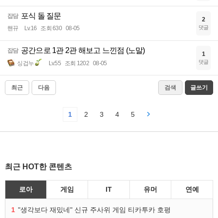
포식 돌 질문
잡담
2
댓글
핸뀨
Lv.16
조회 630
08-05
공간으로 1관 2관 해보고 느낀점 (노말)
잡담
1
댓글
싱겁누
Lv.55
조회 1202
08-05
최근
다음
검색
글쓰기
1
2
3
4
5
최근 HOT한 콘텐츠
로아
게임
IT
유머
연예
1
"생각보다 재밌네" 신규 주사위 게임 티카투카 호평