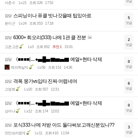
댓글
서춘수
Lv.21
조회 326
17:52
스피닝이나 퓨클 빗나갓을때 팁있아료
잡담
5
댓글
윤이근
Lv.24
조회 353
17:18
6300+ 회오리(333) 나메 1관 클 전분
잡담
2
댓글
고온고온
Lv.3
조회 652
추천 1
15:01
《■■■■|ㅡ●▅█▅▇▆▅▇ 예열+현타 삭제
잡담
0
댓글
메피학살자
Lv.56
조회 151
14:36
격폭 뭉가vs입타 진짜 어렵네여
잡담
6
댓글
고영희
Lv.20
조회 557
12:31
《■■■■|ㅡ●▅█▅▇▆▅▇ 예열+현타 삭제
잡담
0
댓글
상어냐
Lv.12
조회 174
12:02
포식333 나메 저받 아드 둘다써보고깨신분있나??
잡담
3
댓글
맛만보러왔게
Lv.11
조회 410
11:54