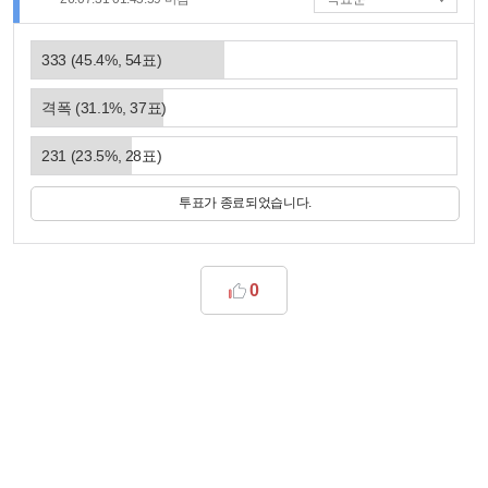
333
(
45.4
%,
54
표)
격폭
(
31.1
%,
37
표)
231
(
23.5
%,
28
표)
투표가 종료되었습니다.
0