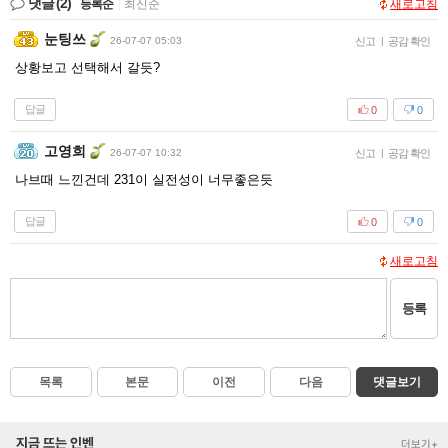
댓글
(2)
등록순
|
최신순
새로고침
눈팅쓰
26-07-07 05:03
신고
|
공감 확인
상황보고 선택해서 갈듯?
답글
0
0
고영희
26-07-07 10:32
신고
|
공감 확인
나브때 느낀건데 231이 실전성이 너무좋은듯
답글
0
0
새로고침
등록
목록
본문
이전
다음
댓글보기
지금 뜨는 인벤
더보기+