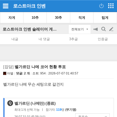
로스트아크
인벤
자게
10추
30추
직게
팁게
로스트아크 인벤 슬레이어 게시판
전체보기
공
검
글
지
색
내글
내 댓글
3추글
인증글
on/off
쓰
기
[잡담]
벨가르딘 나메 코어 현황 투표
아델
댓글: 2 개
조회:
954
2026-07-07 01:40:57
벨가르딘 나메 무슨 세팅으로 갈건지
제
Q
벨가르딘 (나메만)
(종료)
목
최대
1
개 선택 가능
참가자:
119
명
(무기명)
:
26.07.31 01:45:59
마감