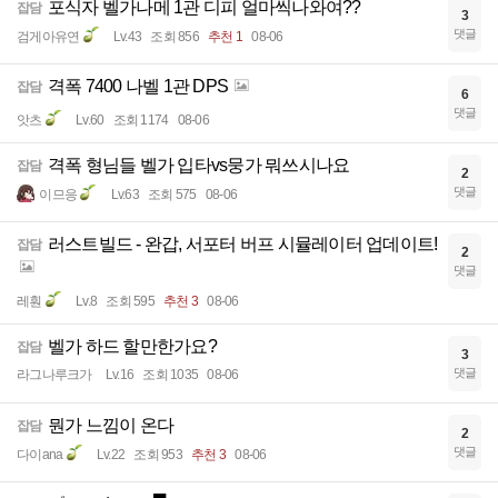
포식자 벨가나메 1관 디피 얼마씩나와여??
잡담
3
댓글
검게아유연
Lv.43
조회 856
추천 1
08-06
격폭 7400 나벨 1관 DPS
잡담
6
댓글
앗츠
Lv.60
조회 1174
08-06
격폭 형님들 벨가 입타vs뭉가 뭐쓰시나요
잡담
2
댓글
이므응
Lv.63
조회 575
08-06
러스트빌드 - 완갑, 서포터 버프 시뮬레이터 업데이트!
잡담
2
댓글
레훤
Lv.8
조회 595
추천 3
08-06
벨가 하드 할만한가요?
잡담
3
댓글
라그나루크가
Lv.16
조회 1035
08-06
뭔가 느낌이 온다
잡담
2
댓글
다이ana
Lv.22
조회 953
추천 3
08-06