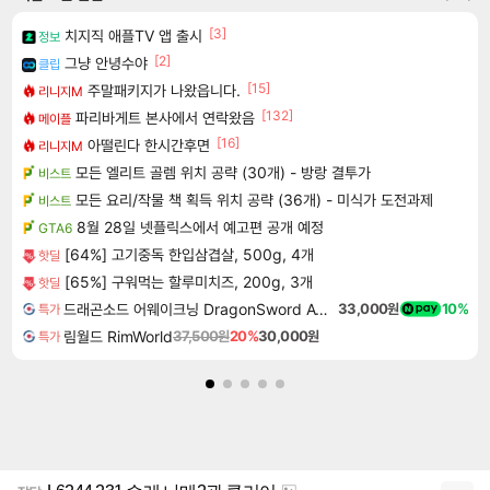
[3]
치지직 애플TV 앱 출시
정보
[2]
그냥 안녕수야
클립
[15]
주말패키지가 나왔읍니다.
리니지M
[132]
파리바게트 본사에서 연락왔음
메이플
[16]
아떨린다 한시간후면
리니지M
모든 엘리트 골렘 위치 공략 (30개) - 방랑 결투가
비스트
모든 요리/작물 책 획득 위치 공략 (36개) - 미식가 도전과제
비스트
8월 28일 넷플릭스에서 예고편 공개 예정
GTA6
[64%] 고기중독 한입삼겹살, 500g, 4개
핫딜
[65%] 구워먹는 할루미치즈, 200g, 3개
핫딜
드래곤소드 어웨이크닝 DragonSword Awakening
33,000원
10%
특가
림월드 RimWorld
37,500원
20%
30,000원
특가