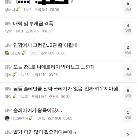
《■■■■|ㅡ●▅█▅▇▆▅▇ ㅎ..
잡담
0
댓글
상어냐
Lv.11
조회 341
08-06
배럭 및 부캐급 격폭
잡담
4
댓글
Yyeo
Lv.11
조회 709
08-06
안깎여서 그런감.. 2관 좀 어렵네
잡담
2
댓글
싱겁누
Lv.55
조회 885
08-06
오늘 231로 나메트라이 박아보고 느낀점
잡담
0
댓글
쐭쐭
Lv.15
조회 1119
08-06
님들 슬레만큼 진짜 쓰레기가 없음. 진짜 키우지마셈.
잡담
8
댓글
딱렙
Lv.32
조회 1684
추천 6
08-06
슬레이어가 왕족이였지.
잡담
1
댓글
샤코빵쟁이
Lv.72
조회 968
08-05
벨가 피면 많이 필요하다는데ㅠ
잡담
5