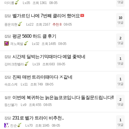
댓글
미미롱
Lv.35
조회 1361
08-05
벨가르딘 나메 7번째 클리어 했어요
잡담
10
댓글
풍운의현
Lv.22
조회 2167
추천 8
08-05
평균 5600 하드 클 후기
잡담
2
댓글
격노폭발
Lv.32
조회 1485
08-05
시간제 딜박는기믹때마다 예열 좇박네
잡담
1
댓글
강려크한벨라
Lv.19
조회 683
08-05
진짜 매번 트라이떄마다 ㅈ같네
잡담
1
댓글
슥표스케
Lv.11
조회 749
08-05
이번에 복귀하는 늙은늅코코입니다 돌질문드립니다!!
질문
2
댓글
등산불가
Lv.9
조회 455
08-05
231로 벨가 트라이 비추천..
잡담
1
댓글
진순
Lv.70
조회 1045
08-05