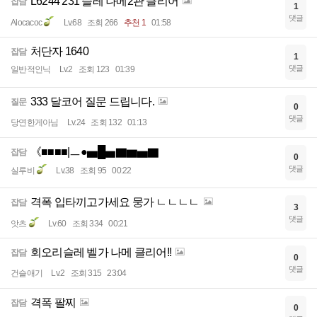
L6244 231 슬레 나메2관 클리어
잡담
1
댓글
Alocacoc
Lv.68
조회 266
추천 1
01:58
처단자 1640
잡담
1
댓글
일반적인닉
Lv.2
조회 123
01:39
333 달코어 질문 드립니다.
질문
0
댓글
당연한게아님
Lv.24
조회 132
01:13
《■■■■|ㅡ●▅█▅▇▆▅▇
잡담
0
댓글
실루비
Lv.38
조회 95
00:22
격폭 입타끼고가세요 뭉가 ㄴㄴㄴㄴ
잡담
3
댓글
앗츠
Lv.60
조회 334
00:21
회오리슬레 벨가 나메 클리어!!
잡담
0
댓글
건슬애기
Lv.2
조회 315
23:04
격폭 팔찌
잡담
0