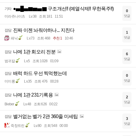
●▅█▅▇▆▅▇ 구조개선!! (예열삭제!! 무한폭주!!)
기타
0
댓글
미라쥬나이츠
Lv.38
조회 181
11:51
진짜 이젠 놔줘야하나... 지친다
잡담
1
댓글
패닉
Lv.73
조회 468
추천 1
10:46
나메 1관 회오리 전분
잡담
6
댓글
범귀칼
Lv.5
조회 1028
01:09
배럭 하드 우선 찍먹했는데
잡담
0
댓글
미미롱
Lv.35
조회 476
00:28
나메 1관 231기록용
잡담
2
댓글
Bieber
Lv.48
조회 626
00:22
별거없는 벨가 2관 360줄 미세팁
잡담
3
댓글
죽창트린
Lv.80
조회 548
00:00