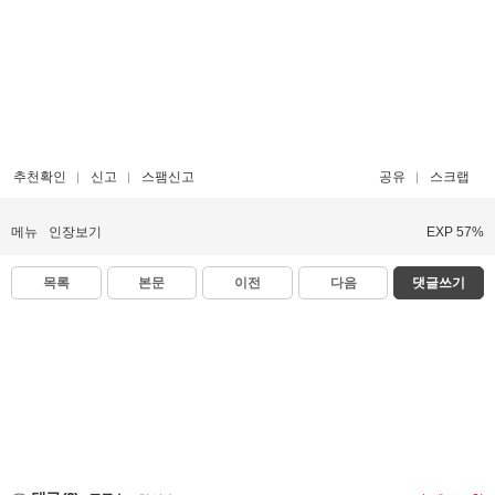
추천확인
신고
스팸신고
공유
스크랩
메뉴
인장보기
EXP 57%
목록
본문
이전
다음
댓글쓰기