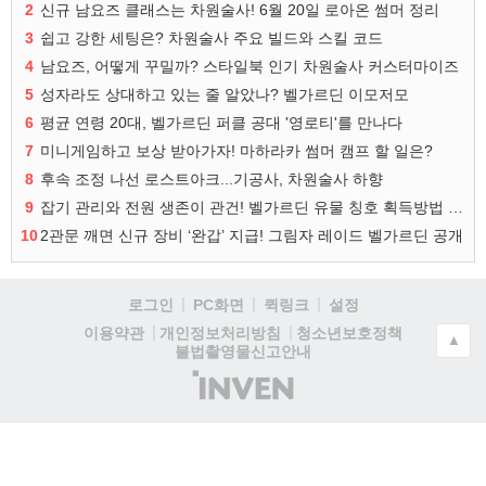
2
신규 남요즈 클래스는 차원술사! 6월 20일 로아온 썸머 정리
3
쉽고 강한 세팅은? 차원술사 주요 빌드와 스킬 코드
4
남요즈, 어떻게 꾸밀까? 스타일북 인기 차원술사 커스터마이즈
5
성자라도 상대하고 있는 줄 알았나? 벨가르딘 이모저모
6
평균 연령 20대, 벨가르딘 퍼클 공대 '영로티'를 만나다
7
미니게임하고 보상 받아가자! 마하라카 썸머 캠프 할 일은?
8
후속 조정 나선 로스트아크...기공사, 차원술사 하향
9
잡기 관리와 전원 생존이 관건! 벨가르딘 유물 칭호 획득방법 정리
10
2관문 깨면 신규 장비 ‘완갑’ 지급! 그림자 레이드 벨가르딘 공개
로그인
PC화면
퀵링크
설정
청소년보호정책
이용약관
개인정보처리방침
▲
불법촬영물신고안내
(주)
인
벤