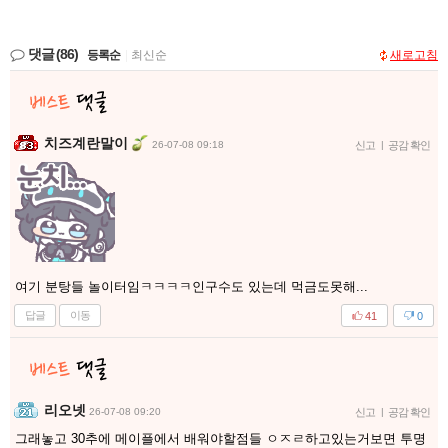
댓글
(86)
등록순
|
최신순
새로고침
치즈계란말이
26-07-08 09:18
신고
|
공감 확인
여기 분탕들 놀이터임ㅋㅋㅋㅋ인구수도 있는데 먹금도못해...
답글
이동
41
0
리오넷
26-07-08 09:20
신고
|
공감 확인
그래놓고 30추에 메이플에서 배워야할점들 ㅇㅈㄹ하고있는거보면 투명