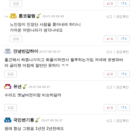
답글
0
0
룸코팔렘
26-07-08 09:48
신고
|
공감 확인
노인장이 인장단 사람을 쫒아내려 하다니
가까운 어떤나라가 생각나네요
답글
0
0
안녕반갑하이
26-07-08 09:37
신고
|
공감 확인
출근해서 짜증나가지고 화풀이하면서 월루하는거임 저녁에 로벤와바
라 글리젠 아침에 절반만 못하다 ㅋㅋ
답글
0
0
유년
26-07-08 09:37
신고
|
공감 확인
수라도 옛날버전이랑 비슷하달까
답글
0
0
국민변기통
26-07-08 09:37
신고
|
공감 확인
원래 항상 그랬음 1년전 2년전에도