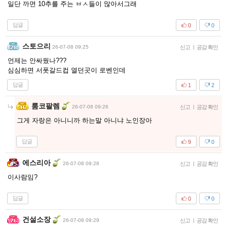
일단 까면 10추를 주는 ㅂㅅ들이 많아서그래
답글
0
0
스토으리
26-07-08 09:25
신고
|
공감 확인
언제는 안싸웠나???
심심하면 서폿갈드컵 열던곳이 로벤인데
답글
1
2
룸코팔렘
26-07-08 09:26
신고
|
공감 확인
그게 자랑은 아니니까 하는말 아니냐 노인장아
답글
9
0
에스리아
26-07-08 09:28
신고
|
공감 확인
이사람임?
답글
0
0
건설소장
26-07-08 09:29
신고
|
공감 확인