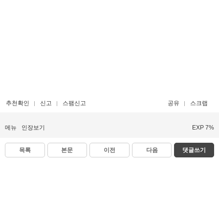
추천확인
신고
스팸신고
공유
스크랩
메뉴
인장보기
EXP 7%
목록
본문
이전
다음
댓글쓰기