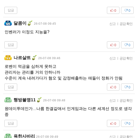
답글
0
0
달콤이
26-07-08 09:45
신고
|
공감 확인
인벤러가 이정도 지능을?
답글
0
0
나르샬트
26-07-08 09:46
신고
|
공감 확인
로벤이 먹금을 심하게 못하고
관리자는 관리를 거의 안하니까
수준이 계속 내려가다가 혐오 및 감정배출하는 애들이 정화가 안됨
답글
0
0
행방불명11
26-07-08 09:48
신고
|
공감 확인
원데이투데인가...나름 한결같애서 인게임과는 다른 세계선 정도로 생각
중
답글
0
0
욕한사바리
26-07-08 09:49
신고
|
공감 확인