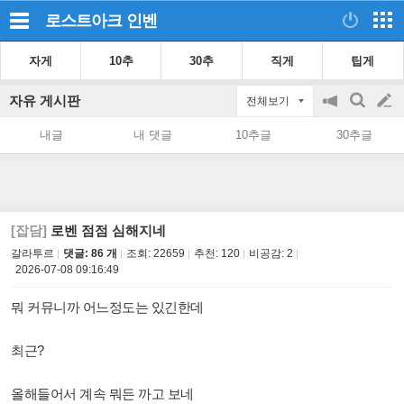
로스트아크
인벤
자게
10추
30추
직게
팁게
자유 게시판
전체보기
공
검
글
지
색
내글
내 댓글
10추글
30추글
on/off
쓰
기
[잡담]
로벤 점점 심해지네
갈라투르
댓글: 86 개
조회:
22659
추천:
120
비공감:
2
2026-07-08 09:16:49
뭐 커뮤니까 어느정도는 있긴한데
최근?
올해들어서 계속 뭐든 까고 보네