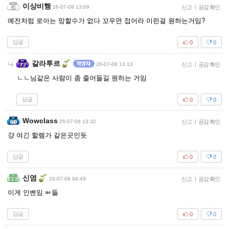
이상비행
26-07-08 13:09
신고
|
공감 확인
예전처럼 로아는 망할수가 없다 꼬우면 접어라 이런걸 원하는거임?
답글
0
0
갈라투르
26-07-08 13:13
신고
|
공감 확인
ㄴㄴ님같은 사람이 좀 줄어들길 원하는 거임
답글
0
0
Wowclass
26-07-08 13:32
신고
|
공감 확인
걍 여긴 할렘가 같은곳인듯
답글
0
0
신염
26-07-09 04:49
신고
|
공감 확인
이게 인벤임 ㅄ들
답글
0
0