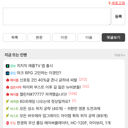
새로고침
등록
목록
본문
이전
다음
댓글보기
지금 뜨는 인벤
더보기+
치지직 애플TV 앱 출시
정보
마크 RPG 고민하는 이경민?
클립
[212]
신호등 2인 40%글 존나 긁히네 씨발
메이플
[10]
하이퍼 부스트 이후 길 잃은 뉴비분들!
검은사막
[106]
챌린저#77777 저격했습니다!
메이플
[1]
60프레임 나오는데 정상일까요?
레퀴엠
모든 성소 위치 공략 (40개) - 귀환한 영혼 도전과제
비스트
모든 바우에라 업그레이드 아이템 획득 위치 공략 (89개)
비스트
한경희 무선 폴딩 에어써큘레이터, HC-120F, 아이보리, 1개
핫딜