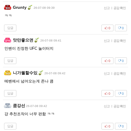
Grunty
26-07-08 09:39
신고
|
공감 확인
ㅋㅋ
답글
0
0
맛만좋으면
26-07-08 09:41
신고
|
공감 확인
인벤이 진정한 UFC 놀이터지
답글
0
0
니가뭘할수있
26-07-08 09:42
신고
|
공감 확인
메벤에서 넘어오는게 존나 큼
답글
0
0
쿰강선
26-07-08 09:42
신고
|
공감 확인
걍 추천조작이 너무 편함 ㅋㅋ
답글
0
0