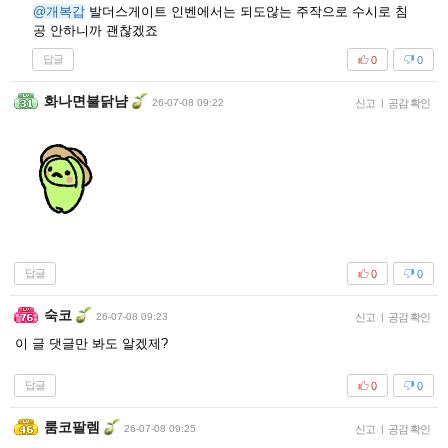
@개복갑
발더스게이트 인벤에서는 되도않는 주작으로 수시로 침
공 안하니까 괜찮겠죠
답글
0
0
화나면불닭냠
26-07-08 09:22
신고
|
공감 확인
답글
0
0
숙코
26-07-08 09:23
신고
|
공감 확인
이 글 댓글만 봐도 알겠제?
답글
0
0
룸코팔렘
26-07-08 09:25
신고
|
공감 확인