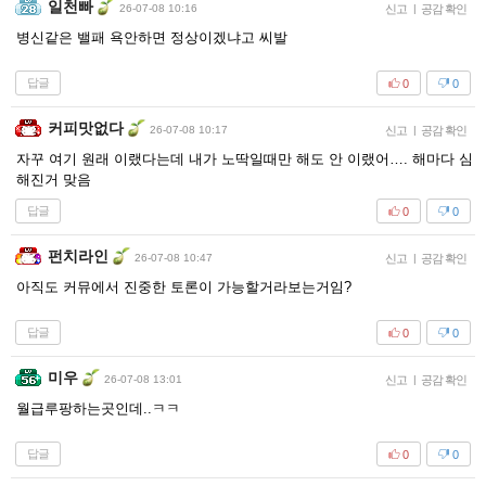
일천빠
26-07-08 10:16
신고
|
공감 확인
병신같은 밸패 욕안하면 정상이겠냐고 씨발
답글
0
0
커피맛없다
26-07-08 10:17
신고
|
공감 확인
자꾸 여기 원래 이랬다는데 내가 노딱일때만 해도 안 이랬어…. 해마다 심
해진거 맞음
답글
0
0
펀치라인
26-07-08 10:47
신고
|
공감 확인
아직도 커뮤에서 진중한 토론이 가능할거라보는거임?
답글
0
0
미우
26-07-08 13:01
신고
|
공감 확인
월급루팡하는곳인데..ㅋㅋ
답글
0
0