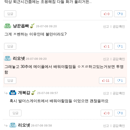
막상 퇴근시간쯤에는 조용해짐 다들 화가 풀리거든..
답글
0
0
냥꾼옵빠
26-07-08 09:20
신고
|
공감 확인
그게 ㅈ벤하는 이유인데 불만이라도?
답글
1
1
리오넷
26-07-08 09:20
신고
|
공감 확인
그래놓고 30추에 메이플에서 배워야할점들 ㅇㅈㄹ하고있는거보면 투명
함
답글
11
1
개복갑
26-07-08 09:57
신고
|
공감 확인
혹시 발더스게이트에서 배워야할점들 이었으면 괜찮을까요
답글
0
0
리오넷
26-07-08 09:58
신고
|
공감 확인