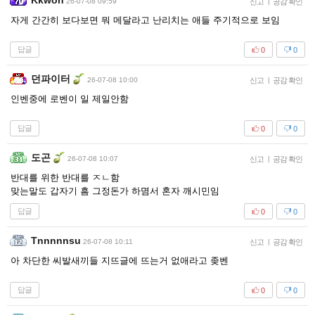
Kkwon
26-07-08 09:59
신고
|
공감 확인
자게 간간히 보다보면 뭐 메달라고 난리치는 애들 주기적으로 보임
답글
0
0
던파이터
26-07-08 10:00
신고
|
공감 확인
인벤중에 로벤이 일 제일안함
답글
0
0
도곤
26-07-08 10:07
신고
|
공감 확인
반대를 위한 반대를 ㅈㄴ함
맞는말도 갑자기 흠 그정돈가 하몀서 혼자 깨시민임
답글
0
0
Tnnnnnsu
26-07-08 10:11
신고
|
공감 확인
아 차단한 씨발새끼들 지뜨글에 뜨는거 없애라고 좆벤
답글
0
0