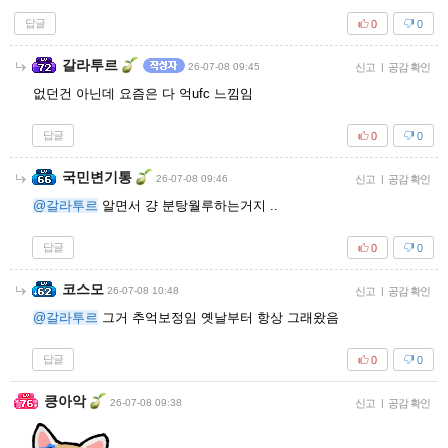
답글
0
0
갈라투르
26-07-08 09:45
신고
|
공감 확인
없던건 아닌데 요즘은 다 억ufc 느낌임
답글
0
0
국민변기통
26-07-08 09:46
신고
|
공감 확인
@갈라투르
알면서 걍 분탕월루하는거지 ..
답글
0
0
코스모
26-07-08 10:48
신고
|
공감 확인
@갈라투르
그거 추억보정임 옛날부터 항상 그래왔음
답글
0
0
킁아악
26-07-08 09:38
신고
|
공감 확인