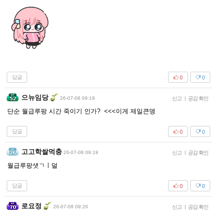
답글
0
0
으뉴임당
26-07-08 09:19
신고
|
공감 확인
단순 월급루팡 시간 죽이기 인가? <<<이게 제일큰뎅
답글
0
0
고고학쌀먹충
26-07-08 09:19
신고
|
공감 확인
월급루팡샛ㄱㅣ덜
답글
0
0
로요정
26-07-08 09:20
신고
|
공감 확인