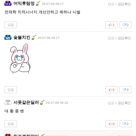
어익후탐정
26-07-08 09:17
신고
|
공감 확인
전재학 치적시너지 개선안하고 뭐하냐 시벌
답글
1
0
숯불치킨
26-07-08 09:17
신고
|
공감 확인
답글
0
0
서폿같은딜러
26-07-08 09:18
신고
|
공감 확인
대 황 좆 벤
답글
0
0