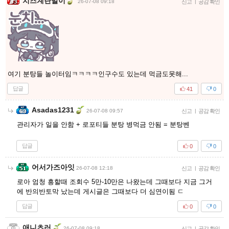
치즈계란말이
26-07-08 09:18
신고
|
공감 확인
여기 분탕들 놀이터임ㅋㅋㅋㅋ인구수도 있는데 먹금도못해...
답글
41
0
Asadas1231
26-07-08 09:57
신고
|
공감 확인
관리자가 일을 안함 + 로포티들 분탕 병먹금 안됨 = 분탕벤
답글
0
0
어서가즈아잇
26-07-08 12:18
신고
|
공감 확인
로아 엄청 흥할때 조회수 5만-10만은 나왔는데 그때보다 지금 그거
에 반의반토막 났는데 게시글은 그때보다 더 심연이됨 ㄷ
답글
0
0
애니츠러
26-07-08 09:18
신고
|
공감 확인