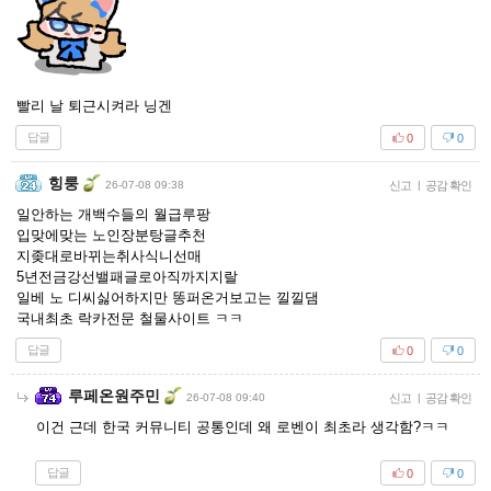
빨리 날 퇴근시켜라 닝겐
답글
0
0
힝룽
26-07-08 09:38
신고
|
공감 확인
일안하는 개백수들의 월급루팡
입맞에맞는 노인장분탕글추천
지좆대로바뀌는취사식니선매
5년전금강선밸패글로아직까지지랄
일베 노 디씨싫어하지만 똥퍼온거보고는 낄낄댐
국내최초 락카전문 철물사이트 ㅋㅋ
답글
0
0
루페온원주민
26-07-08 09:40
신고
|
공감 확인
이건 근데 한국 커뮤니티 공통인데 왜 로벤이 최초라 생각함?ㅋㅋ
답글
0
0