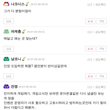
나크시스
26-07-08 09:31
신고
|
공감 확인
그거 다 분탕이잖아
답글
0
0
여캐충
26-07-08 09:31
신고
|
공감 확인
매달고 패는 곳 맞는데?
답글
0
0
냥코니
26-07-08 09:32
신고
|
공감 확인
인장 도입하면 뭐함? 겜안분이 반이상같은데
답글
0
0
잔영
26-07-08 09:33
신고
|
공감 확인
진지하게 게임얘기, 게임소식만 보려면 로아온갤같은 디시 념글만 보는
게 맞음
인벤은 운영자가 서로 혐오하고 고로시하라고 방치하는곳인데 거기 찾아
와서 더럽다고 해봤자..