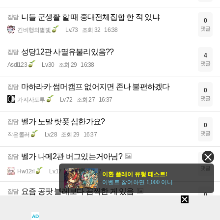
니들 군생활 할 때 중대전체집합 한 적 있냐
잡담
0
댓글
긴비행의별빛
Lv.73
조회 32
16:38
성당12관 사멸유불리있음??
잡담
4
댓글
Asdl123
Lv.30
조회 29
16:38
마하라카 썸머캠프 없어지면 존나 불편하겠다
잡담
0
댓글
가지사토루
Lv.72
조회 27
16:37
벨가 노말 랏폿 심한가요?
잡담
0
댓글
작은롤러
Lv.28
조회 29
16:37
벨가 나메2관 버그있는거아님?
잡담
2
댓글
Hw12rl
Lv.17
조회 48
16:37
이환 플레이 유형 테스트!
이벤트 참여하면 1,000 이니
요즘 공팟 블레보다 끔찍한 게 있음
잡담
0
댓글
브블소
Lv.62
조회 64
16:36
AD