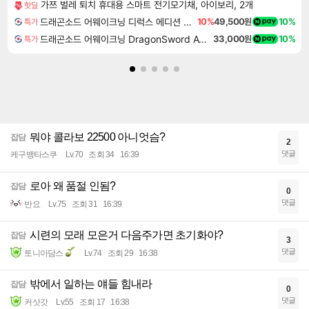
가쯔 벌레 퇴치 휴대용 스마트 전기모기채, 아이보리, 2개
핫딜
드래곤소드 어웨이크닝 디럭스 에디션 DragonSword Awakening Deluxe Edition
10%
49,500원
10%
특가
드래곤소드 어웨이크닝 DragonSword Awakening
33,000원
10%
특가
뭐야 콜라보 22500 아니엇슴?
잡담
2
댓글
케구뱅타스쿠
Lv.70
조회 34
16:39
로아 왜 품절 인됨?
잡담
0
댓글
반요
Lv.75
조회 31
16:39
시련의 모래 모은거 다음주가면 초기화야?
잡담
3
댓글
토니아담스
Lv.74
조회 29
16:38
밖에서 일하는 얘들 힘내라
잡담
0
댓글
커삿갓
Lv.55
조회 17
16:38