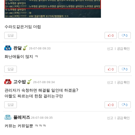
수라도같은거임 더럽
답글
0
0
완달
26-07-08 09:33
신고
|
공감 확인
화난애들이 많지 ㅋ
답글
0
0
고수밥
26-07-08 09:34
신고
|
공감 확인
관리자가 숙청하면 해결될 일인데 하겠음?
야짤도 짜르는데 한참 걸리는구만
답글
0
0
플레저즈
26-07-08 09:35
신고
|
공감 확인
커뮤는 커뮤일뿐 ㅋㅋㅋ