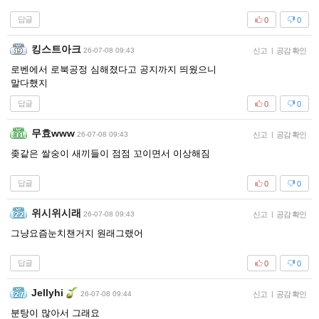
답글
0
0
킹스트아크
26-07-08 09:43
신고
|
공감 확인
로벤에서 로북공정 심해졌다고 공지까지 띄웠으니
말다했지
답글
0
0
무효www
26-07-08 09:43
신고
|
공감 확인
좆같은 쌀숭이 새끼들이 점점 꼬이면서 이상해짐
답글
0
0
위시위시래
26-07-08 09:43
신고
|
공감 확인
그냥요즘눈치챈거지 원래그랬어
답글
0
0
Jellyhi
26-07-08 09:44
신고
|
공감 확인
분탕이 많아서 그래요