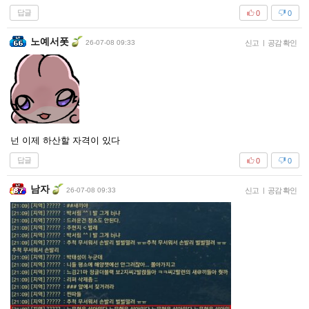
답글
0
0
노예서폿
26-07-08 09:33
신고
|
공감 확인
넌 이제 하산할 자격이 있다
답글
0
0
남자
26-07-08 09:33
신고
|
공감 확인