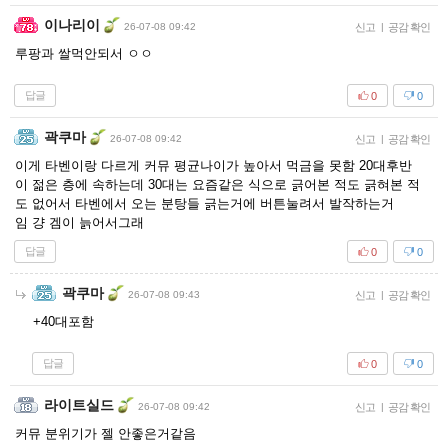
이나리이
26-07-08 09:42
신고
|
공감 확인
루팡과 쌀먹안되서 ㅇㅇ
답글
0
0
곽쿠마
26-07-08 09:42
신고
|
공감 확인
이게 타벤이랑 다르게 커뮤 평균나이가 높아서 먹금을 못함 20대후반
이 젊은 층에 속하는데 30대는 요즘같은 식으로 긁어본 적도 긁혀본 적
도 없어서 타벤에서 오는 분탕들 긁는거에 버튼눌려서 발작하는거
임 걍 겜이 늙어서그래
답글
0
0
곽쿠마
26-07-08 09:43
신고
|
공감 확인
+40대포함
답글
0
0
라이트실드
26-07-08 09:42
신고
|
공감 확인
커뮤 분위기가 젤 안좋은거같음