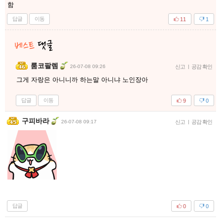
함
답글
이동
11
1
룸코팔렘
26-07-08 09:26
신고
|
공감 확인
그게 자랑은 아니니까 하는말 아니냐 노인장아
답글
이동
9
0
구피바라
26-07-08 09:17
신고
|
공감 확인
답글
0
0