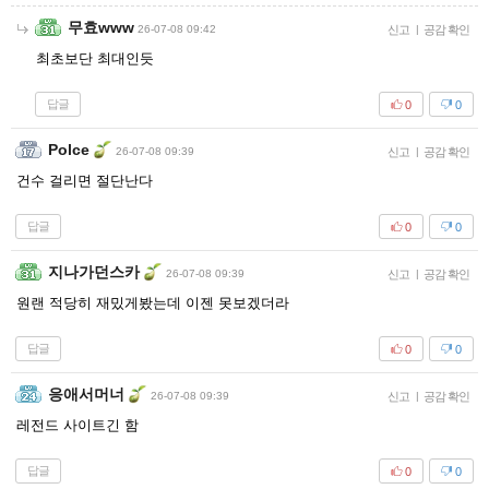
무효www
26-07-08 09:42
신고
|
공감 확인
최초보단 최대인듯
답글
0
0
Polce
26-07-08 09:39
신고
|
공감 확인
건수 걸리면 절단난다
답글
0
0
지나가던스카
26-07-08 09:39
신고
|
공감 확인
원랜 적당히 재밌게봤는데 이젠 못보겠더라
답글
0
0
응애서머너
26-07-08 09:39
신고
|
공감 확인
레전드 사이트긴 함
답글
0
0