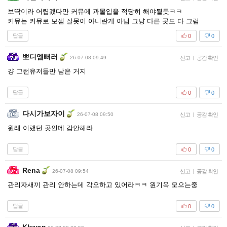
보딱이라 어렵겠다만 커뮤에 과몰입을 적당히 해야될듯ㅋㅋ
커뮤는 커뮤로 보셈 잘못이 아니란게 아님 그냥 다른 곳도 다 그럼
답글
0
0
뽀디엠뻐러
26-07-08 09:49
신고
|
공감 확인
걍 그런유저들만 남은 거지
답글
0
0
다시가보자이
26-07-08 09:50
신고
|
공감 확인
원래 이랬던 곳인데 감안해라
답글
0
0
Rena
26-07-08 09:54
신고
|
공감 확인
관리자새끼 관리 안하는데 각오하고 있어라ㅋㅋ 원기옥 모으는중
답글
0
0