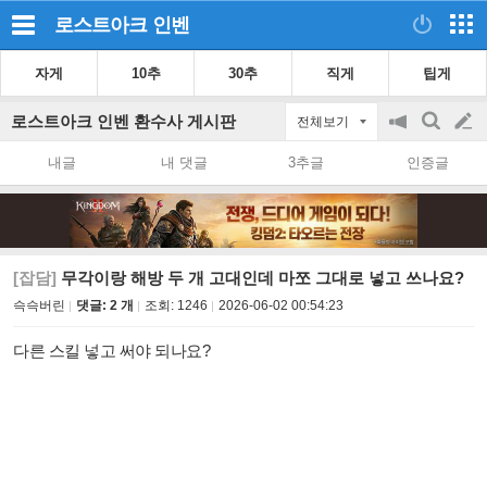
로스트아크
인벤
자게
10추
30추
직게
팁게
로스트아크 인벤 환수사 게시판
전체보기
공
검
글
지
색
내글
내 댓글
3추글
인증글
on/off
쓰
기
[잡담]
무각이랑 해방 두 개 고대인데 마쪼 그대로 넣고 쓰나요?
슥슥버린
댓글: 2 개
조회:
1246
2026-06-02 00:54:23
다른 스킬 넣고 써야 되나요?