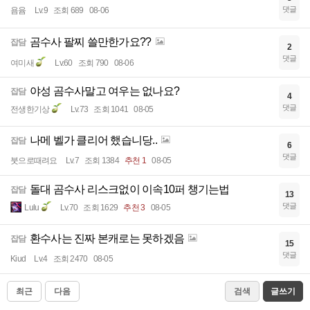
댓글
욤윰
Lv.9
조회 689
08-06
곰수사 팔찌 쓸만한가요??
잡담
2
댓글
여미새
Lv.60
조회 790
08-06
야성 곰수사말고 여우는 없나요?
잡담
4
댓글
전생한기상
Lv.73
조회 1041
08-05
나메 벨가 클리어 했습니당..
잡담
6
댓글
붓으로때려요
Lv.7
조회 1384
추천 1
08-05
돌대 곰수사 리스크없이 이속10퍼 챙기는법
잡담
13
댓글
Lulu
Lv.70
조회 1629
추천 3
08-05
환수사는 진짜 본캐로는 못하겠음
잡담
15
댓글
Kiud
Lv.4
조회 2470
08-05
최근
다음
검색
글쓰기