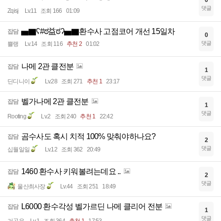
0
댓글
Zqisj
Lv.11
조회 166
01:09
▅▇ʕ#ಠ益ಠʔ▅▇환수사 고점코어 개선 15일차
잡담
0
댓글
쁠랭
Lv.14
조회 116
추천 2
01:02
나메 2관 클전분
잡담
1
댓글
딘디니이
Lv.28
조회 271
추천 1
23:17
벨가나메 2관 클전분
잡담
1
댓글
Rooting
Lv.2
조회 240
추천 1
22:42
곰수사도 혹시 치적 100% 맞춰야하나요?
잡담
2
댓글
십월일일
Lv.12
조회 362
20:49
1460 환수사 키워볼려는데요 ..
잡담
2
댓글
울산최사장
Lv.44
조회 251
18:49
L6000 환수각성 벨가르딘 나메 클리어 전분
잡담
1
댓글