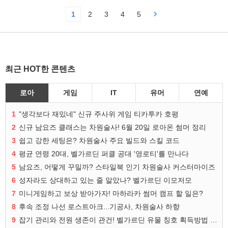
1
2
3
4
5
최근 HOT한 콘텐츠
로아
게임
IT
유머
연예
1
"생각보다 재밌네" 신규 주사위 게임 티카투카 호평
2
신규 남요즈 클래스는 차원술사! 6월 20일 로아온 썸머 정리
3
쉽고 강한 세팅은? 차원술사 주요 빌드와 스킬 코드
4
평균 연령 20대, 벨가르딘 퍼클 공대 '영로티'를 만나다
5
남요즈, 어떻게 꾸밀까? 스타일북 인기 차원술사 커스터마이즈
6
성자라도 상대하고 있는 줄 알았나? 벨가르딘 이모저모
7
미니게임하고 보상 받아가자! 마하라카 썸머 캠프 할 일은?
8
후속 조정 나선 로스트아크...기공사, 차원술사 하향
9
잡기 관리와 전원 생존이 관건! 벨가르딘 유물 칭호 획득방법 정리