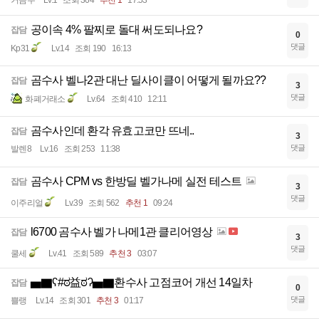
거곰우
Lv.1
조회 364
추천 1
17:53
공이속 4% 팔찌로 돌대 써도되나요?
잡담
0
댓글
Kp31
Lv.14
조회 190
16:13
곰수사 벨나2관 대난 딜사이클이 어떻게 될까요??
잡담
3
댓글
화폐거래소
Lv.64
조회 410
12:11
곰수사인데 환각 유효고코만 뜨네..
잡담
3
댓글
발렌8
Lv.16
조회 253
11:38
곰수사 CPM vs 한방딜 벨가나메 실전 테스트
잡담
3
댓글
이주리얼
Lv.39
조회 562
추천 1
09:24
l6700 곰수사 벨가 나메1관 클리어영상
잡담
3
댓글
쿨세
Lv.41
조회 589
추천 3
03:07
▅▇ʕ#ಠ益ಠʔ▅▇환수사 고점코어 개선 14일차
잡담
0
댓글
쁠랭
Lv.14
조회 301
추천 3
01:17