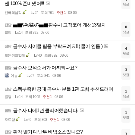
젠 100% 준비댔어!!!
댓글
천국의남작
Lv.24
조회 761
추천 1
08-06
▅▇ʕ#ಠ益ಠʔ▅▇환수사 고점코어 개선13일차
잡담
0
댓글
쁠랭
Lv.14
조회 392
08-06
곰수사 사이클 팁좀 부탁드려요!! ( 쿨이 안돔 )
잡담
4
댓글
모든챔프할래
Lv.40
조회 892
08-06
곰수사 보석순서가 어찌되나요?
잡담
3
댓글
이뇽
Lv.67
조회 841
08-06
스펙부족한 공대 곰수사 분들 1관 고힘 추천드려여
잡담
1
댓글
쁠랭
Lv.14
조회 1005
추천 1
08-06
곰수사 나메1관 클리어했습니다.
잡담
1
댓글
오드얌
Lv.46
조회 803
추천 1
08-06
환각 벨가 대난투 비법소스있나요?
잡담
3