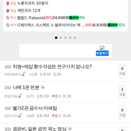
누룽지과자 30봉지
핫딜
계란과자 12개
핫딜
팰월드 Palworld
25%
24,000원
5%
특가
디제이맥스 리스펙트 V 블루아카이브 팩 DJMAX RESPECT V Blue Archive Pack DLC
65%
6,930원
12%
특가
치명+제압 환수각성은 연구가치 없나요?
잡담
0
댓글
마인베르크
Lv.18
조회 54
11:54
나메 1관 전분
잡담
1
댓글
반갑다능
Lv.71
조회 210
추천 1
01:38
벨가2관 곰수사 미세팁
잡담
0
댓글
딘디니이
Lv.28
조회 353
추천 1
01:20
권은비, 일본 공연 꼭노 영상
잡담