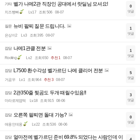
벨가 나메2관 직장인 공대에서 랏딜님 모셔요!
기타
0
댓글
치즈빵빠
Lv.17
조회 506
08-07
뉴비 팔찌 질문 드립니다.
질문
1
댓글
은상이2
Lv.3
조회 395
08-07
나메1관클 전분
잡담
1
댓글
Rooting
Lv.2
조회 650
추천 1
08-07
L7500 환수각성 벨가르딘 나메 클리어 전분
잡담
5
댓글
거곰우
Lv.1
조회 964
추천 3
08-07
2관350줄 찢곰도 두개 때릴수있음!!
잡담
3
댓글
마라로제엽떡
Lv.18
조회 915
08-06
오른쪽 팔찌면 돌대 가능?
잡담
0
댓글
애옹인데옹
Lv.22
조회 536
08-06
얼마전에 벨가르딘 준비 69.8% 되었다는 사람인데 이
잡담
4