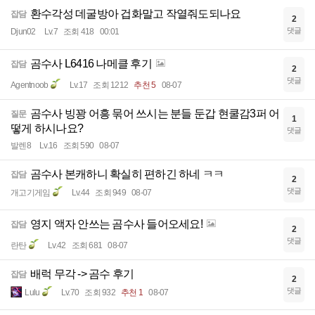
환수각성 데굴방아 겁화말고 작열줘도되나요
잡담
2
댓글
Djun02
Lv.7
조회 418
00:01
곰수사 L6416 나메클 후기
잡담
2
댓글
Agentnoob
Lv.17
조회 1212
추천 5
08-07
곰수사 빙꽝 어흥 묶어 쓰시는 분들 둔갑 현쿨감3퍼 어
질문
1
떻게 하시나요?
댓글
발렌8
Lv.16
조회 590
08-07
곰수사 본캐하니 확실히 편하긴 하네 ㅋㅋ
잡담
2
댓글
개고기게임
Lv.44
조회 949
08-07
영지 액자 안쓰는 곰수사 들어오세요!
잡담
2
댓글
란탄
Lv.42
조회 681
08-07
배럭 무각 -> 곰수 후기
잡담
2
댓글
Lulu
Lv.70
조회 932
추천 1
08-07