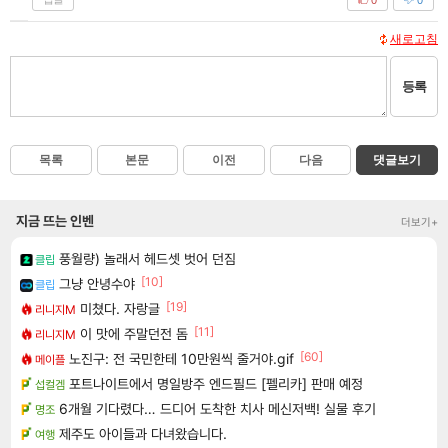
새로고침
등록
목록
본문
이전
다음
댓글보기
지금 뜨는 인벤
더보기+
풍월량) 놀래서 헤드셋 벗어 던짐
클립
[10]
그냥 안녕수야
클립
[19]
미쳤다. 자랑글
리니지M
[11]
이 맛에 주말던전 돔
리니지M
[60]
노진구: 전 국민한테 10만원씩 줄거야.gif
메이플
포트나이트에서 명일방주 엔드필드 [펠리카] 판매 예정
섭컬겜
6개월 기다렸다… 드디어 도착한 치사 메신저백! 실물 후기
명조
제주도 아이들과 다녀왔습니다.
여행