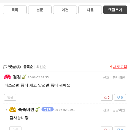
목록
본문
이전
다음
댓글쓰기
댓글
(2)
등록순
|
최신순
새로고침
절경
26-06-02 01:55
신고
|
공감 확인
마쪼쓰면 좀더 세고 얍쓰면 좀더 편해요
답글
0
0
슥슥버린
26-06-02 01:59
신고
|
공감 확인
감사합니당
답글
0
0