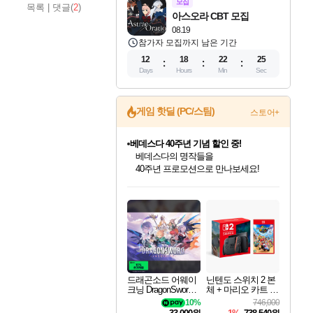
모집
목록
|
댓글(
2
)
아스오라 CBT 모집
08.19
참가자 모집까지 남은 기간
12
18
22
24
Days
Hours
Min
Sec
베데스다 40주년 기념 할인 중!
게임 핫딜 (PC/스팀)
스토어+
베데스다의 명작들을
40주년 프로모션으로 만나보세요!
마블 투혼 파이팅 소울즈 예약 판매 중!
마블 히어로 총 출동&화려한 격투!
네이버 포인트 혜택까지!
인벤게임즈 8월 특별 할인!
드래곤소드: 어웨이크닝 입점!
문명 7 특별 할인!
귀무자: 검의 길 예약 판매 중!
비스트 오브 리인카네이션 정식 출시!
커세어 코브 출시 기념 할인!
더 렐릭 퍼스트 가디언 정식 출시
캡콤 프렌차이즈 할인 진행 중!
캡콤 일부 상품 상시 할인
스타워즈 은하계 레이서
로블록스 기프트 카드 공식 입점
인기 퍼블리셔 모음!
스팀으로 만나는 드래곤소드!
조선&고려 DLC 출시 예정
10% 할인과
게임프릭 신작 IP
해적'섬'을 발전시키자!
설화x하드코어 액션!
몬헌, 바하 등 인기 IP를
몬헌 와일즈 & 드래곤즈 도그마2
인벤게임즈에서 10% 추가 적립
Robux를 가장 안전하고
최대 90% 할인가를 만나보세요!
네이버혜택과 함께 만나보세요!
50%할인&추가 적립까지!
이니&베니 혜택까지!
네이버 혜택가와 함께 예약하세요!
할인&네이버혜택으로 만나보세요!
네이버페이 혜택과 만나보세요!
할인가에 만나보세요!
일부 에디션 상시 할인!
혜택으로 예약 판매 중
편안하게 충전하세요
드래곤소드 어웨이
닌텐도 스위치 2 본
크닝 DragonSword A
체 + 마리오 카트 월
wakening
드
10%
746,000