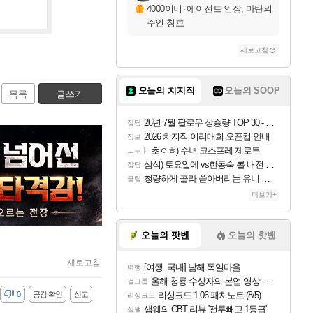
4000이니
·
에이전트 인장, 마탄의
주인 칭호
새로고침
오늘의 치지직
오늘의 SOOP
목록
글쓰기
26년 7월 팔로우 상승량 TOP 30 - 월간 치지직
잡담
2026 치지직 이리대회 오픈컵 안내
정보
초ㅇㅎ) 수녀 코스프레 제로투
ㅗㅜㅑ
삼식) 토요일에 vs한동숙 롤 내전 예정
잡담
청량하게 콜라 쏟아버리는 유니 ㅋㅋㅋ
클립
더보기+
오늘의 팟벤
오늘의 핫벤
새로고침
[여행_국내] 남해 독일마을
여행
올해 청룡 수상자의 본업 영상 - 스테이씨 윤
걸그룹
감
0
공감 확인
신고
리싱크드 1.06 패치노트 (8/5)
리싱크드
샘웨의 CBT 리뷰 '전투빼고 1등급'
실팰