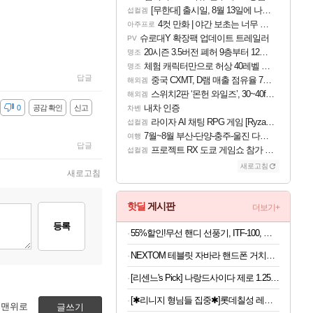
[무한대] 출시일, 8월 13일에 나오나
섭컬겜
4컷 만화 | 야간 보초는 너무 힘들어
아주프로
슈로대Y 확장팩 업데이트 트레일러
PV
20시즌 3.5버전 폐허 9층부터 12층까지 클리어 조합 | 죽음의 노래와 바닷속 폐허 |
명조
체험 캐릭터만으로 허상 40레벨 하이와티아 5분 컷!｜에이메스·린네·모니에 명함
명조
답글
중국 CXMT, D램 매출 점유율 7%…글로벌 4위로 부상
해외겜
스위치2판 ‘몬헌 와일즈’, 30~40fps 목표 추정
해외겜
내차 인증
감
0
공감 확인
신고
차벤
라이자 AI 채팅 RPG 게임 [RyzaChat: AI] 공개
섭컬겜
7월~8월 부산-단양-충주-울진 다녀왔어요~
여행
답글
프로젝트 RX 도쿄 게임쇼 참가 결정
섭컬겜
새로고침
새로고침
핫딜
게시판
더보기+
등록
55%할인!무선 핸디 선풍기, ITF-100, 화이트, 1개
NEXTOM 테블릿 자바라 핸드폰 거치대 침대 스탠드, NXT-700, 화이트, 1개
[리센느's Pick] 나랑드사이다 제로 1.25L 12입 1박스
[✱리니지 형님들 집중✱]롯데칠성 레쓰비 마일드, 175ml, 30캔
맨위로
글쓰기