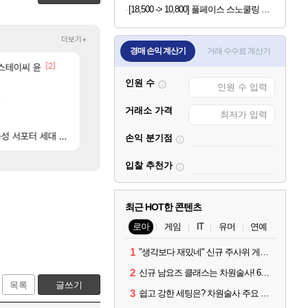
[18,500 -> 10,800] 풀페이스 스노쿨링 마스크
더보기+
경매 손익 계산기
거래 수수료 계산기
[36]
[2]
[25]
 스테이씨 윤
근데 펄없 얘들은 왜 아직도
라이자 AI 채팅 RPG 게임 [RyzaChat: AI] 
검은사막
섭컬겜
[224]
인원 수
“ 경기도 사실상 부도. ”
섬란 카구라 개발사 신작 [시노비 넥서스] 연내 출시 
메이플
섭컬겜
[45]
[
ㅋㅋㅋ
'
[벨가르딘 The FIRST] 운영 후기 + 1~3위 공대 축하 Ai짤
넷마블, 신작 서브컬쳐 게임 [펄 인 블루] 티저 사이트 
로아
섭컬겜
거래소 가격
603]
[31]
오늘 갑자기 떡상한 팔찌옵션
4컷 만화 | 야간 보초는 너무 힘들어
로아
아주프로
[1]
[
 서포터 세대 교체
와ㅅㅂ 현질 금액 1억이 넘네요..다들 꼭 해보십셔ㅁㅊ
FF7 외전 세계관, 완결편에 집결
FCO
해외겜
손익 분기점
입찰 추천가
최근 HOT한 콘텐츠
로아
게임
IT
유머
연예
1
"생각보다 재밌네" 신규 주사위 게임 티카투카 호평
2
신규 남요즈 클래스는 차원술사! 6월 20일 로아온 썸머 정리
목록
글쓰기
3
쉽고 강한 세팅은? 차원술사 주요 빌드와 스킬 코드