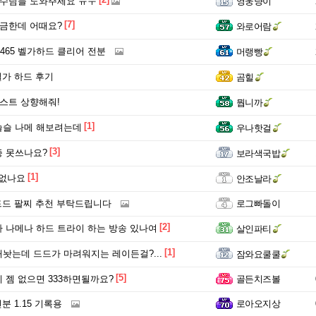
고수님들 도와주세요 ㅠㅜ
영웅냥이
[7]
귱금한데 어때요?
와로어람
5465 벨가하드 클리어 전분
머랭빵
벨가 하드 후기
곰힐
패스트 상향해줘!
뭡니까
[1]
슬슬 나메 해보려는데
우나핫걸
[3]
 못쓰나요?
보라색국밥
[1]
 없나요
안조날라
 드드 팔찌 추천 부탁드립니다
로그빠돌이
[2]
 나메나 하드 트라이 하는 방송 있나여
살인파티
[1]
놧는데 드드가 마려워지는 레이든걸?...
잠와요쿨쿨
[5]
 젬 없으면 333하면될까요?
골든치즈볼
전분 1.15 기록용
로아오지상