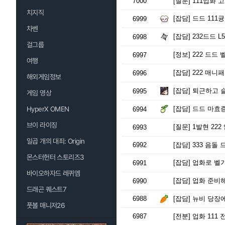
7000
[질문]
111업화 
치지직
[잡담]
드드 111
6999
차벤
[잡담]
232드드 L
6998
걸그룹
[정보]
222 드드 
6997
여행
[잡담]
222 매니
6996
해외게임정보
[잡담]
퇴근하고 
6995
게임 영상
HyperX OMEN
[잡담]
드드 마효증
6994
브이 라이징
[질문]
1발현 222
6993
일곱 개의 대죄: Origin
6992
[잡담]
333 음돌
몬스터헌터 스토리즈3
[잡담]
업화로 벨가
6991
바이오하자드 레퀴엠
[잡담]
업화 준비해
6990
드래곤 퀘스트7
6988
[잡담]
뉴비 당장에
풋볼 매니저26
6987
[전분]
업화 111 