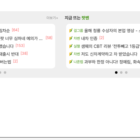
지금 뜨는
팟벤
더보기+
[64]
림차순
에 온라인 기능이 있는데
이게 5년간 티원을 좀 먹은 플레이임
올해 청룡 수상자의 본업 영상 -
LoL
걸그룹
[58]
[47]
[2]
너무 심하네 예의가 없어(?)
공략 (1 ~ 12장)
쫀지 실시간
내차 인증
로아
차벤
[153]
클했습니다
이션 오픈 트레일러
ㅇㅂ) 쫀지 채팅창 ㅋㅋㅋㅋㅋㅋㅋㅋ
샘웨의 CBT 리뷰 '전투빼고 1등급
로아
실팰
[38]
[
 재출시 반대
터 공개
메이플 렉걸리는 애들은 참고해라
저도 신차계약하고 차 받았습니다
메이플
차벤
[2]
[61]
인버는법
기습하는 법
와 퍼클나왔당
과부하 한정 아니다! 정예림, 화속성
로아
나혼렙