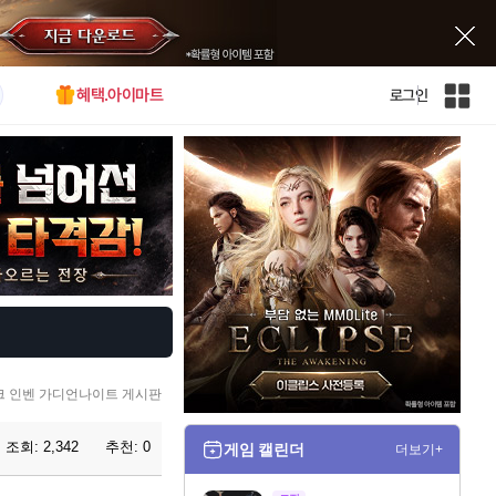
혜택.아이마트
로그인
인
벤
전
체
사
이
트
맵
 인벤 가디언나이트 게시판
조회:
2,342
추천:
0
게임 캘린더
더보기+