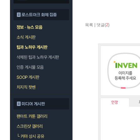
로스트아크 화제 집중
목록
|
댓글(
2
)
정보 · 뉴스 모음
소식 게시판
팁과 노하우 게시판
삭제된 팁과 노하우 게시판
인증 게시물 모음
SOOP 게시판
치지직 팟벤
인장
미디어 게시판
팬아트 카툰 갤러리
스크린샷 갤러리
└
커마 상시 공유