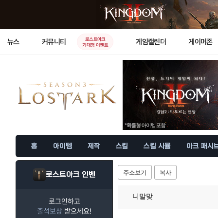
로스트아크
뉴스
커뮤니티
게임캘린더
게이머존
기대평 이벤트
홈
아이템
제작
스킬
스킬 시뮬
아크 패시
주소보기
복사
로스트아크 인벤
니말맞
로그인하고
출석보상
받으세요!