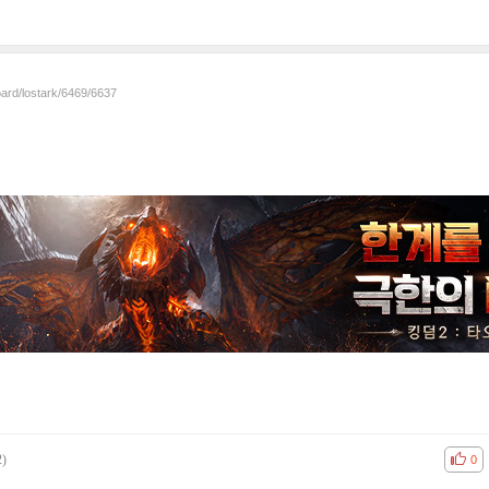
oard/lostark/6469/6637
2)
공감
비공
0