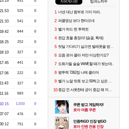
23:15
451
0
자유게시판
팁과노하우
21:53
525
0
1
너넨 대난 함부로 가지 마라..
2
퍼클영상 보다 현타오네
21:33
541
0
3
벨가 하드 찐 투력컷
19:42
944
0
4
완갑 효율 총정리! (숨결, 특재)
18:25
252
0
5
랏딜 기다리기 싫으면 벌레폿을 받지마라
18:10
327
0
6
요즘 로아 클라 저만 이상한가요?
17:45
441
0
7
도화가들 슬슬 WWE할 때가 됫는데..
8
평투력 7262점 나메 클리어
17:06
222
0
9
벨가 노말 랏폿 보고 50찍고 싶은 폿들
11:43
327
0
10
중갑 낀 서폿한테 굳이 중갑 왜 끼냐고 물어보는 6딜남은 그냥 무시하면 됨
11:16
683
0
10:15
1,033
0
쿠폰 받고 게임하자!
로아 여름 쿠폰
07:07
476
0
인증하GO 인장 받GO
00:12
751
0
로아 인벤 전용 인장