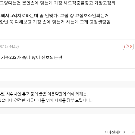
 그렇다는건 본인손에 맞는게 가장 헤드적중률좋고 가장고점되
고해서 a억지로하는데 좀 안맞다. 그럼 걍 고점호소인되는거
한번 쭉 다해보고 가장 손에 맞는거 하는게 그게 고점셋팅임.
07 17:44:18)
공감
비공
0
 기준232가 좀더 많이 선호되는편
이전페이지