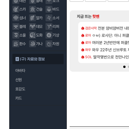
데헌
블래
호크
스카
건슬
바드
지금 뜨는
핫벤
섬너
알카
소서
블레
데모
리퍼
[25]
펄없 얘들은 왜 아직도
 AI 채팅 RPG 게임 [RyzaChat: AI] 공개
전분 얌비얌버전 내
테스트 때는 로비
검은사막
리밋제로
[224]
 사실상 부도. ”
카구라 개발사 신작 [시노비 넥서스] 연내 출시 예정
소울
도화
기상
ㅇㅂ) 로사단: 아니 퍼클팟 
챕터별 길찾기/지도 
로아
비스트
[74]
e FIRST] 운영 후기 + 1~3위 공대 축하 Ai짤
, 신작 서브컬쳐 게임 [펄 인 블루] 티저 사이트 오픈
여러분 2년반만에 퍼
비스트 오브 리인카네
로아
PV
환수
가나
차원
[31]
기 떡상한 팔찌옵션
컷 만화 | 야간 보초는 너무 힘들어
와우 22주년 신브루토
「에린」 컨셉 포스
와우
아스오라
[1]
[24]
질 금액 1억이 넘네요..다들 꼭 해보십셔ㅁㅊ
7 외전 세계관, 완결편에 집결
딸깍몇번으로 천만나
쿠를 먼저 보내서 
SOL
비스트
(구) 자료와 정보
아바타
선원
호감도
카드