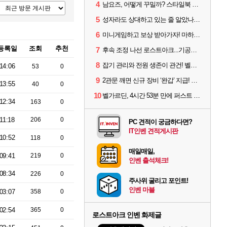
4
남요즈, 어떻게 꾸밀까? 스타일북 인기 차원술사 커스터마이즈
5
성자라도 상대하고 있는 줄 알았나? 벨가르딘 이모저모
6
미니게임하고 보상 받아가자! 마하라카 썸머 캠프 할 일은?
등록일
조회
추천
7
후속 조정 나선 로스트아크...기공사, 차원술사 하향
8
잡기 관리와 전원 생존이 관건! 벨가르딘 유물 칭호 획득방법 정리
14:06
53
0
9
2관문 깨면 신규 장비 ‘완갑’ 지급! 그림자 레이드 벨가르딘 공개
13:55
40
0
10
벨가르딘, 4시간 53분 만에 퍼스트 클리어 나왔다
12:34
163
0
11:18
206
0
PC 견적이 궁금하다면?
IT인벤 견적게시판
10:52
118
0
매일매일,
09:41
219
0
인벤 출석체크!
08:34
226
0
주사위 굴리고 포인트!
인벤 마블
03:07
358
0
02:54
365
0
로스트아크 인벤 화제글