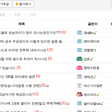
3추글
즐겨찾기
질문
전분
기타
제목
글쓴이
[1]
별로 성능차이가 많이 안나는편인가요???
Skdjfks
팔찌 공속 무공공이속 이렇게 있으면 질증 쓸만한가요?
배마재미써
[3]
드로 바꾸면 전투력 내려가나요?
엔젤짱가
[2]
들 어떤 빌드로 트라이 하시나요
입쁘
[2]
 있습니다.
중력수련중
[4]
딘 190줄 파도패턴 질문
제제군
[2]
 질문있습니다(질증 사용 관련)
버스기사알폰
[1]
232넘어가면 체감있나요?
에스리아
[1]
벨가나메 1관문 클리어 전분(밑강 투력7446)
팔카오팔car
[2]