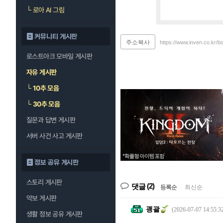
└
로아 AI 그림
커뮤니티 게시판
주소복사
https://www.inven.co.kr/b
로스트아크 모바일 게시판
자유 게시판
└
10추 모음
└
30추 모음
질문과 답변 게시판
서버 사건 사고 게시판
정보 공유 게시판
스토리 게시판
(2)
댓글
등록순
|
최신순
악보 게시판
괭괄
(2026-07-07 14:55:3
생활 정보 공유 게시판