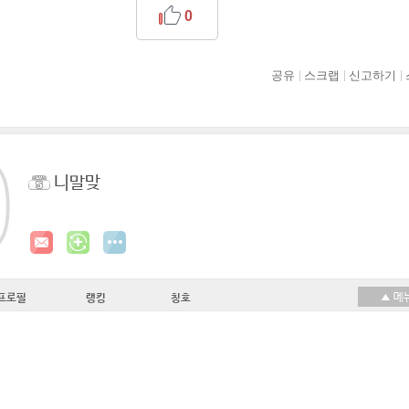
0
공유
스크랩
신고하기
니말맞
프로필
랭킹
칭호