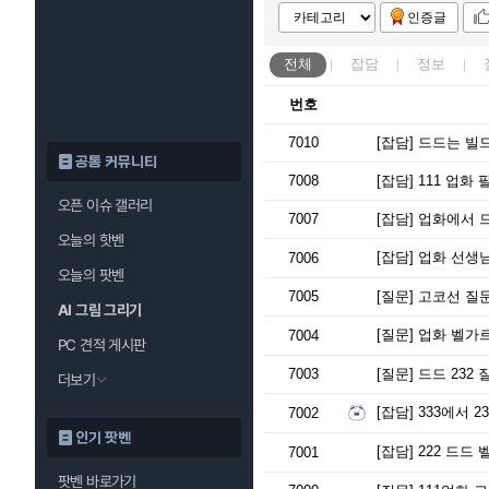
인증글
전체
잡담
정보
번호
7010
[잡담]
드드는 빌드
공통 커뮤니티
7008
[잡담]
111 업화 
오픈 이슈 갤러리
7007
[잡담]
업화에서 드
오늘의 핫벤
[잡담]
업화 선생님
7006
오늘의 팟벤
7005
[질문]
고코선 질문
AI 그림 그리기
[질문]
업화 벨가르
7004
PC 견적 게시판
7003
[질문]
드드 232
더보기
[잡담]
333에서 
7002
인기 팟벤
[잡담]
222 드드 
7001
팟벤 바로가기