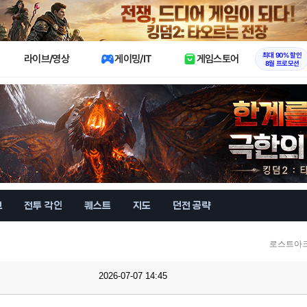
X
최대 90% 할인
라이브/영상
게이밍/IT
게임스토어
8월 프로모션
브
전투 각인
퀘스트
지도
던전 공략
로스트아크
2026-07-07 14:45