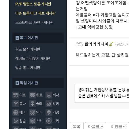
걍 어떤셋팅이든 또이또이함.
PVP 밸런스 토론 게시판
는거임
이슈 토론 버그 제보 게시판
예를들어 a가 가장고점 높다
임 셋팅마다 사이클이 다르니 
로스트아크 바란다 게시판
+고대 억빠당한 셋팅
홍보 게시판
랄라라라나아
(2026-07-
길드 모집 게시판
헤드잘치는게 고점, 단 상위권
레이드 파티찾기 게시판
방송 홍보 게시판
직업 게시판
디트
워로
버서
홀나
슬레
발키
배마
인파
기공
창술
스커
브커
목록
다음글
이전글