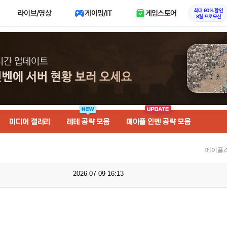
최대 90% 할인
라이브/영상
게이밍/IT
게임스토어
8월 프로모션
미디어 갤러리
레테 공략 모음
메이플 인벤 공략 모음
메이플스
2026-07-09 16:13