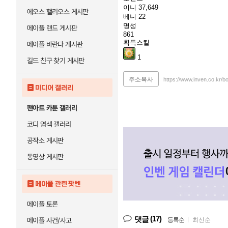
이니
37,649
에오스 핼리오스 게시판
베니
22
명성
메이플 랜드 게시판
861
획득스킬
메이플 바란다 게시판
1
길드 친구 찾기 게시판
주소복사
https://www.inven.co.kr/
미디어 갤러리
팬아트 카툰 갤러리
코디 염색 갤러리
공작소 게시판
동영상 게시판
메이플 관련 팟벤
메이플 토론
(17)
댓글
메이플 사건/사고
등록순
|
최신순