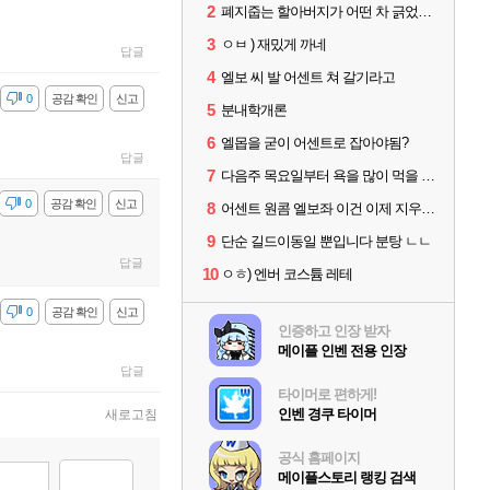
2
폐지줍는 할아버지가 어떤 차 긁었는데
3
ㅇㅂ ) 재밌게 까네
답글
4
엘보 씨 발 어센트 쳐 갈기라고
감
0
공감 확인
신고
5
분내학개론
6
엘몹을 굳이 어센트로 잡아야됨?
답글
7
다음주 목요일부터 욕을 많이 먹을 거 같은 기분이 들어
감
0
공감 확인
신고
8
어센트 원콤 엘보좌 이건 이제 지우셔야할듯
9
단순 길드이동일 뿐입니다 분탕 ㄴㄴ
답글
10
ㅇㅎ) 엔버 코스튬 레테
감
0
공감 확인
신고
인증하고 인장 받자
메이플 인벤 전용 인장
답글
타이머로 편하게!
인벤 경쿠 타이머
새로고침
공식 홈페이지
메이플스토리 랭킹 검색