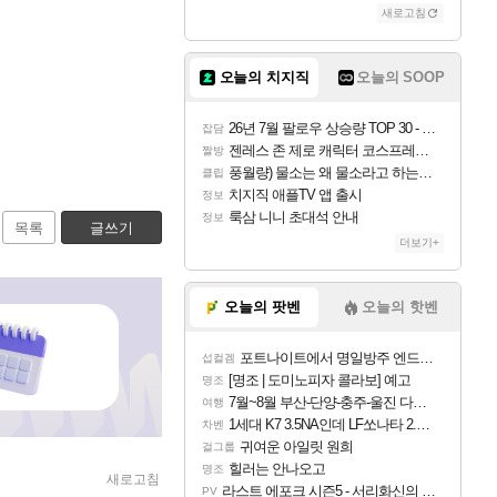
새로고침
오늘의 치지직
오늘의 SOOP
26년 7월 팔로우 상승량 TOP 30 - 월간 치지직
잡담
젠레스 존 제로 캐릭터 코스프레한 꽁주
짤방
풍월량) 물소는 왜 물소라고 하는거야? 아! 그만 ㅋㅋ
클립
치지직 애플TV 앱 출시
정보
룩삼 니니 초대석 안내
정보
목록
글쓰기
더보기+
오늘의 팟벤
오늘의 핫벤
포트나이트에서 명일방주 엔드필드 [펠리카] 판매 예정
섭컬겜
[명조 | 도미노피자 콜라보] 예고
명조
7월~8월 부산-단양-충주-울진 다녀왔어요~
여행
1세대 K7 3.5NA인데 LF쏘나타 2.0NA 기변하면 유류비 절약이 얼마나 될까요..?
차벤
귀여운 아일릿 원희
걸그룹
힐러는 안나오고
명조
새로고침
라스트 에포크 시즌5 - 서리화신의 분노 티저
PV