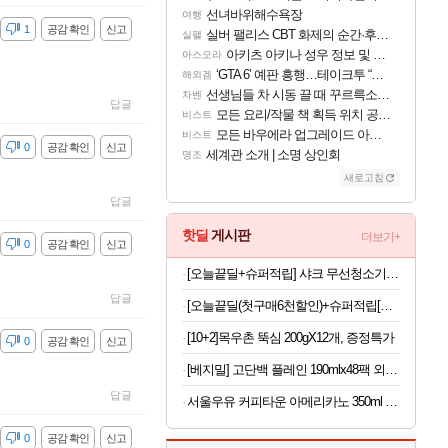
선녀바위해수욕장
여행
감
1
공감 확인
신고
실버 팰리스 CBT 화제의 순간·후기 모음
실팰
아키츠 아키나 성우 정보 및 주요 필모
아스오라
‘GTA 6’ 예판 흥행…테이크투 “내부 예상 크게 넘어”
해외겜
선생님들 차 시동 끌 때 꾸르륵소리나는데
차벤
답글
모든 요리/작물 책 획득 위치 공략 (36개) - 미식가 도전과제
비스트
모든 바우에라 업그레이드 아이템 획득 위치 공략 (89개)
비스트
감
0
공감 확인
신고
세계관 소개 | 소명 상인회
명조
새로고침
답글
핫딜
게시판
더보기+
감
0
공감 확인
신고
[오늘끝딜+슈퍼적립] 샤크 무선청소기 에보파워시스템 NEO+ 초경량 자동먼지비움 화이트 LC351KRWH/LC350KRWH
답글
[오늘끝딜(첫구매6천할인)+슈퍼적립[네이버 단독] 셀렉스 프로핏 버라이어티팩(총 8입)
[10+2]목우촌 뚝심 200gX12개, 증정특가
감
0
공감 확인
신고
[베지밀] 고단백 플레인 190mlx48팩 외 34종
답글
서울우유 커피타운 아메리카노 350ml 20개 등 행사 모음전
감
0
공감 확인
신고