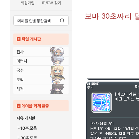
회원가입
ID/PW 찾기
보마 30초짜리 
직업 게시판
전사
마법사
궁수
도적
해적
메이플 화제 집중
자유 게시판
└
10추 모음
└
30추 모음