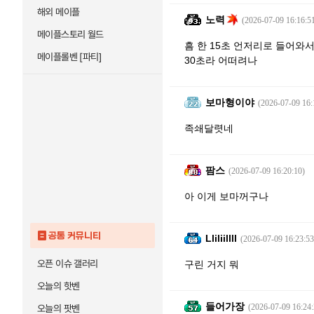
해외 메이플
노력
(2026-07-09 16:16:5
메이플스토리 월드
흠 한 15초 언저리로 들어와
메이플롤벤 [파티]
30초라 어떠려나
보마형이야
(2026-07-09 16:
족쇄달렷네
팜스
(2026-07-09 16:20:10)
아 이게 보마꺼구나
공통 커뮤니티
Lliliillll
(2026-07-09 16:23:53
오픈 이슈 갤러리
구린 거지 뭐
오늘의 핫벤
들어가장
(2026-07-09 16:24:
오늘의 팟벤