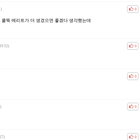
1)
공감
비공
0
서 쿨뚝 메리트가 더 생겼으면 좋겠다 생각했는데
19:52)
공감
비공
0
공감
비공
0
)
공감
비공
0
27)
공감
비공
0