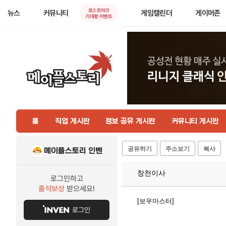
로스트아크
뉴스
커뮤니티
게임캘린더
게이머존
기대평 이벤트
홈
직업 게시판
정보 공유 게시판
커뮤니티 게시판
공유하기
주소보기
복사
메이플스토리 인벤
창천이사
로그인하고
출석보상
받으세요!
[보우마스터]
로그인