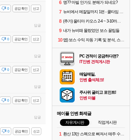
6
엥?? 마빌 안가도 분해가 되네요?
감
0
공감 확인
신고
7
뉴비에서 메잘알까지 1편 - 쿨타임 시스템
8
(추가) 울티마 카오스 2-4 ~ 3-10까지 공략 스펙 및 팁 공유
답글
9
내가 뉴비때 몰랐었던 보스 꿀팁들
감
0
공감 확인
신고
10
앱) 보스 수익 자동 기록 및 분석, 스케줄러 알림
PC 견적이 궁금하다면?
답글
IT인벤 견적게시판
감
0
공감 확인
신고
매일매일,
인벤 출석체크!
답글
주사위 굴리고 포인트!
인벤 마블
감
0
공감 확인
신고
메이플 인벤 화제글
답글
자유게시판
직업게시판
감
0
공감 확인
신고
1
환산 13만 스펙으로 삐져서 매주 수로 10만점 치고있으면 ㅋㅋ