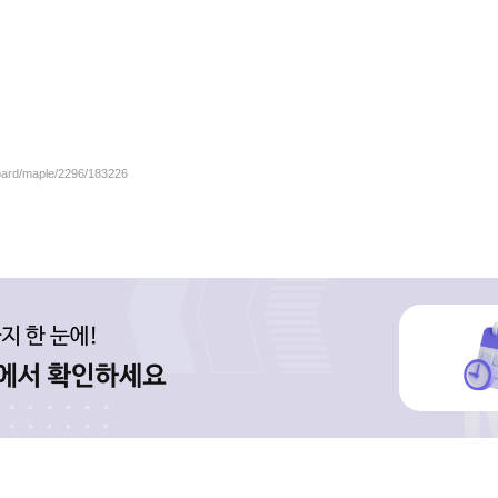
board/maple/2296/183226