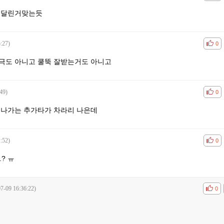
쇄달린거맞는듯
:27)
공감
비공
0
준극도 아니고 쿨뚝 잘받는거도 아니고
49)
공감
비공
0
 나가는 추가타가 차라리 나은데
:52)
공감
비공
0
? ㅠ
7-09 16:36:22)
공감
비공
0