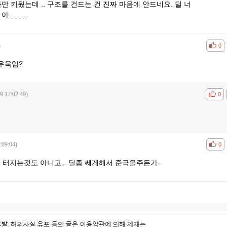
 보마만 키웠는데 .. 구조를 건드는 건 진짜 마음에 안드네요. 딜 너
.......
)
공감
비공
0
우욱임?
9 17:02:49)
공감
비공
0
:09:04)
공감
비공
0
용 터지는것도 아니고…딜좀 쎄게해서 준극을주든가..