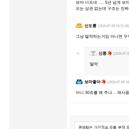
보마 너프네 ..... 5년 넘게
프는 상관 없는데 구조는 진짜 아..
신도롱
(2026-07-09 16:51:29
그냥 딸깍하는거임 아니면 꾸
신쫑
(2026-07-0
딸깍
보마좋아
(2026-07-09 18
아니 30초를 왜 주냐….재사