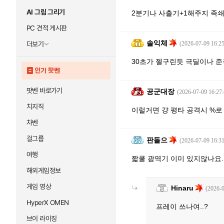
AI 그림 그리기
2분기나 사출기+1해주지 족
PC 견적 게시판
솔익체
더보기
(2026-07-09 16:25
30초가 젤구린듯 극딜이나 
인기 팟벤
팟벤 바로가기
공군대장
(2026-07-09 16:27:
치지직
이럴거면 걍 평타 공격시 %로
차벤
걸그룹
판돌으
(2026-07-09 16:31
여행
짧쿨 광역기 이미 있지않나요..
해외게임정보
게임 영상
Hinaru
(2026-0
HyperX OMEN
프레이 쓰나여..?
브이 라이징