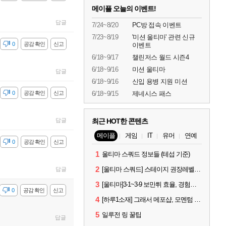
메이플 오늘의 이벤트!
답글
7/24~8/20
PC방 접속 이벤트
7/23~8/19
'미션 울티마' 관련 신규
감
0
공감 확인
신고
이벤트
6/18~9/17
챌린저스 월드 시즌4
6/18~9/16
미션 울티마
답글
6/18~9/16
신입 용병 지원 미션
감
0
공감 확인
신고
6/18~9/15
제네시스 패스
답글
최근 HOT한 콘텐츠
메이플
게임
IT
유머
연예
감
0
공감 확인
신고
1
울티마 스쿼드 정보들 (테섭 기준)
2
[울티마 스쿼드] 스테이지 권장레벨, 잠재옵션표, 스킬퍼뎀, 장비 리스트 및 능력치 공유
답글
3
[울티마]3-1~3-9 보만튀 효율, 경험치 공략 및 소소한 컨트롤 팁
감
0
공감 확인
신고
4
[하루1소재] 그래서 메포샵, 모멘텀 효율 얼마나 좋음?
5
일루전 링 꿀팁
답글