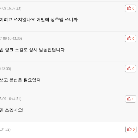
7-09 16:37:23)
공감
비공
0
이려고 쓰지않나요 어빌에 상추뎀 쓰니까
7-09 16:43:36)
공감
비공
0
법 링크 스킬로 상시 발동된답니다
:43:55)
공감
비공
0
쓰고 본섭은 필요없져
7-09 16:44:51)
공감
비공
0
만 쓰겠네요!
:34:32)
공감
비공
0