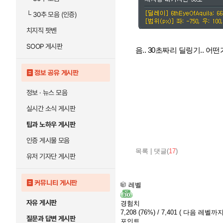
└
30추 모음 (인증)
치지직 팟벤
SOOP 게시판
음.. 30초짜리 딜링기.. 어
정보 공유 게시판
정보 · 뉴스 모음
실시간 소식 게시판
팁과 노하우 게시판
인증 게시물 모음
목록
|
댓글(
17
)
유저 기자단 게시판
커뮤니티 게시판
레벨
자유 게시판
경험치
7,208
(76%)
/ 7,401
( 다음 레벨까지 
질문과 답변 게시판
포인트