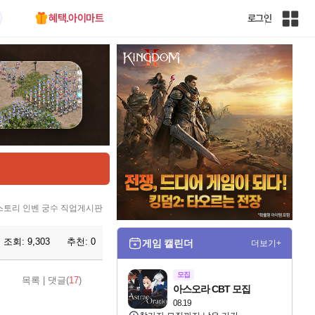
혜택.아이마트
로그인
인
벤
전
체
사
이
트
맵
토리 인벤 궁수 직업게시판
조회:
9,303
추천:
0
게임 캘린더
더보기+
모집
목록
|
댓글(
17
)
아스오라 CBT 모집
08.19