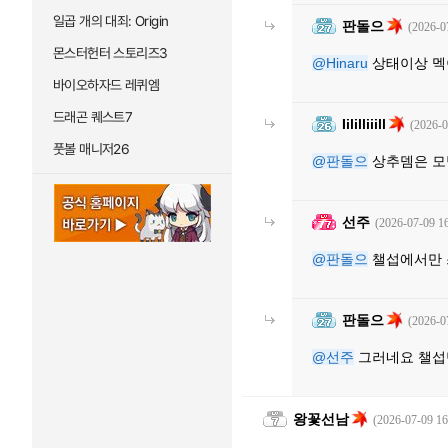
일곱 개의 대죄: Origin
판돌으
(2026-0
몬스터헌터 스토리즈3
@Hinaru
상태이상 멕
바이오하자드 레퀴엠
드래곤 퀘스트7
Iililliiill
(2026-0
풋볼 매니저26
@판돌으
상추뎀은 모
선주
(2026-07-09 16
@판돌으
챌섭에서만 
판돌으
(2026-0
@선주
그러네요 챌섭
왕꽃선남
(2026-07-09 16