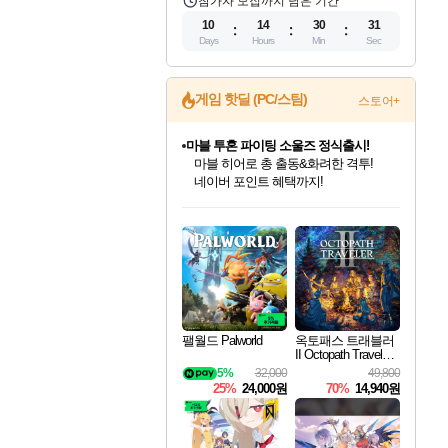
참가자 모집까지 남은 기간
10
14
30
30
Days
Hours
Min
Sec
마블 투혼 파이팅 소울즈 정식출시!
게임 핫딜 (PC/스팀)
스토어+
마블 히어로 총 출동&화려한 격투!
네이버 포인트 혜택까지!
귀무자: 검의 길 예약 판매 중!
10% 할인과
이니&베니 혜택까지!
인벤게임즈 8월 특별 할인!
드래곤소드: 어웨이크닝 입점!
문명 7 특별 할인!
비스트 오브 리인카네이션 정식 출시!
커세어 코브 출시 기념 할인!
더 렐릭 퍼스트 가디언 정식 출시
베데스다 40주년 기념 할인 중!
캡콤 프렌차이즈 할인 진행 중!
캡콤 일부 상품 상시 할인
스타워즈 은하계 레이서
로블록스 기프트 카드 공식 입점
인기 퍼블리셔 모음!
스팀으로 만나는 드래곤소드!
조선&고려 DLC 출시 예정
게임프릭 신작 IP
해적'섬'을 발전시키자!
설화x하드코어 액션!
베데스다의 명작들을
몬헌, 바하 등 인기 IP를
몬헌 와일즈 & 드래곤즈 도그마2
인벤게임즈에서 10% 추가 적립
Robux를 가장 안전하고
최대 90% 할인가를 만나보세요!
네이버혜택과 함께 만나보세요!
50%할인&추가 적립까지!
네이버 혜택가와 함께 예약하세요!
할인&네이버혜택으로 만나보세요!
네이버페이 혜택과 만나보세요!
40주년 프로모션으로 만나보세요!
할인가에 만나보세요!
일부 에디션 상시 할인!
혜택으로 예약 판매 중
편안하게 충전하세요
팰월드 Palworld
옥토패스 트래블러
II Octopath Traveler I
I
5%
32,000
49,800
25%
24,000원
70%
14,940원