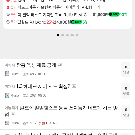
이노크아든 리모컨형 이동식 에어쿨러 IA-L11, 1개
핫딜
더 렐릭 퍼스트 가디언 The Relic First Guardian
51,500원
10%
특가
팰월드 Palworld
25%
24,000원
5%
특가
잔홍 육성 재료 공개
미래시
0
댓글
Rune
조회 495
08-05
1.3 헤테로 시티 지도 확장?
미래시
0
댓글
Rune
조회 203
08-05
일로이 일일퀘스트 동물 쓰다듬기 빠르게 하는 방
이능력자
0
법
댓글
Rune
조회 416
추천 1
08-03