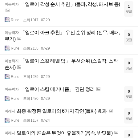
「일로이 각성 순서 추천」(돌파, 각성, 패시브 등)
이능력자
1
댓글
Rune
조회 1917
07-29
「일로이 아크 추천」 우선 순위 정리 (전무, 배패,
이능력자
0
무기)
댓글
Rune
조회 2155
07-29
「일로이 스킬 레벨 업」 우선순위 (스킬작, 스작
이능력자
0
순서)
댓글
Rune
조회 1289
07-29
「일로이 스킬 메커니즘」 간단 정리
이능력자
0
댓글
Rune
조회 1480
07-29
최종 확정된 일로이의 6가지 각인(돌파) 효과
미래시
0
댓글
Rune
조회 1157
07-24
일로이의 콘솔은 무엇이 좋을까? (음속, 반딧불)
미래시
0