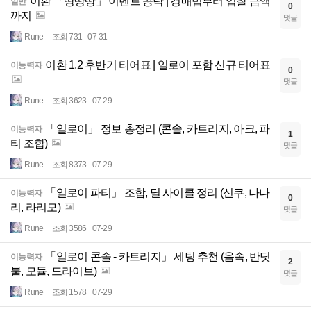
이환 「땅땅땅」 이벤트 공략 | 경매법부터 입찰 금액
일반
0
까지
댓글
Rune
조회 731
07-31
이환 1.2 후반기 티어표 | 일로이 포함 신규 티어표
이능력자
0
댓글
Rune
조회 3623
07-29
「일로이」 정보 총정리 (콘솔, 카트리지, 아크, 파
이능력자
1
티 조합)
댓글
Rune
조회 8373
07-29
「일로이 파티」 조합, 딜 사이클 정리 (신쿠, 나나
이능력자
0
리, 라리모)
댓글
Rune
조회 3586
07-29
「일로이 콘솔 - 카트리지」 세팅 추천 (음속, 반딧
이능력자
2
불, 모듈, 드라이브)
댓글
Rune
조회 1578
07-29