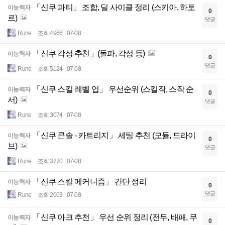
「신쿠 파티」 조합, 딜 사이클 정리 (스키아, 하토
이능력자
0
르)
댓글
Rune
조회 4966
07-08
「신쿠 각성 추천」(돌파, 각성 등)
이능력자
0
댓글
Rune
조회 5124
07-08
「신쿠 스킬 레벨 업」 우선순위 (스킬작, 스작 순
이능력자
0
서)
댓글
Rune
조회 3074
07-08
「신쿠 콘솔 - 카트리지」 세팅 추천 (모듈, 드라이
이능력자
0
브)
댓글
Rune
조회 3770
07-08
「신쿠 스킬 메커니즘」 간단 정리
이능력자
0
댓글
Rune
조회 2003
07-08
「신쿠 아크 추천」 우선 순위 정리 (전무, 배패, 무
이능력자
0