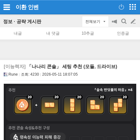
이환
인벤
정보 · 공략 게시판
전체보기
공
검
글
지
색
내글
내 댓글
10추글
인증글
on/off
쓰
기
[이능력자]
「나나리 콘솔」 세팅 추천 (모듈, 드라이브)
Rune
조회:
4230
2026-05-11 18:07:05