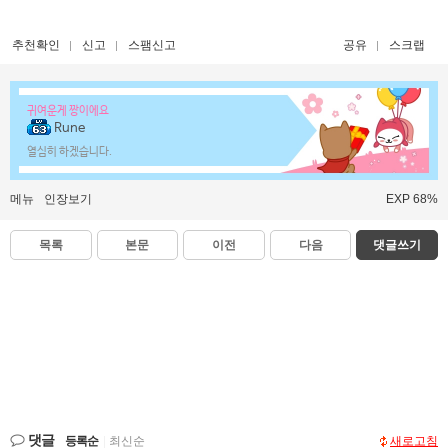
추천확인
신고
스팸신고
공유
스크랩
귀여운게 짱이에요
Rune
열심히 하겠습니다.
메뉴
인장보기
EXP 68%
목록
본문
이전
다음
댓글쓰기
댓글
등록순
|
최신순
새로고침