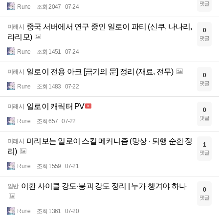
댓글
Rune
조회 2047
07-24
중국 서버에서 연구 중인 일로이 파티 (신쿠, 나나리,
미래시
0
라리모)
댓글
Rune
조회 1451
07-24
일로이 전용 아크 [금기의 문] 정리 (재료, 전무)
미래시
0
댓글
Rune
조회 1483
07-22
일로이 캐릭터 PV
미래시
0
댓글
Rune
조회 657
07-22
미리보는 일로이 스킬 메커니즘 (망상 · 퇴행 순환 정
미래시
1
리)
댓글
Rune
조회 1559
07-21
이환 사이클 강도·붕괴 강도 정리 | 누가 챙겨야 하나
일반
0
댓글
Rune
조회 1361
07-20