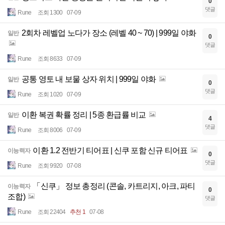
0
댓글
Rune
조회 1300
07-09
2회차 레벨업 노다가 장소 (레벨 40 ~ 70) | 999일 야화
일반
0
댓글
Rune
조회 8633
07-09
공통 영토 내 보물 상자 위치 | 999일 야화
일반
0
댓글
Rune
조회 1020
07-09
이환 복권 확률 정리 | 5종 환급률 비교
일반
4
댓글
Rune
조회 8006
07-09
이환 1.2 전반기 티어표 | 신쿠 포함 신규 티어표
이능력자
0
댓글
Rune
조회 9920
07-08
「신쿠」 정보 총정리 (콘솔, 카트리지, 아크, 파티
이능력자
0
조합)
댓글
Rune
조회 22404
추천 1
07-08