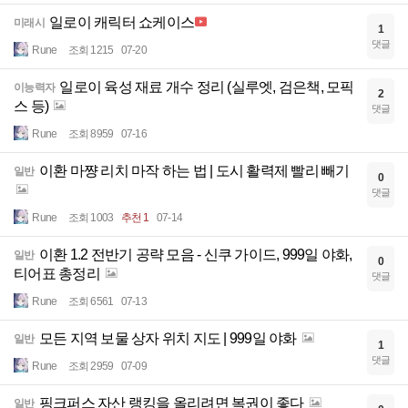
일로이 캐릭터 쇼케이스
미래시
1
댓글
Rune
조회 1215
07-20
일로이 육성 재료 개수 정리 (실루엣, 검은책, 모픽
이능력자
2
스 등)
댓글
Rune
조회 8959
07-16
이환 마쨩 리치 마작 하는 법 | 도시 활력제 빨리 빼기
일반
0
댓글
Rune
조회 1003
추천 1
07-14
이환 1.2 전반기 공략 모음 - 신쿠 가이드, 999일 야화,
일반
0
티어표 총정리
댓글
Rune
조회 6561
07-13
모든 지역 보물 상자 위치 지도 | 999일 야화
일반
1
댓글
Rune
조회 2959
07-09
핑크퍼스 자산 랭킹을 올리려면 복권이 좋다
일반