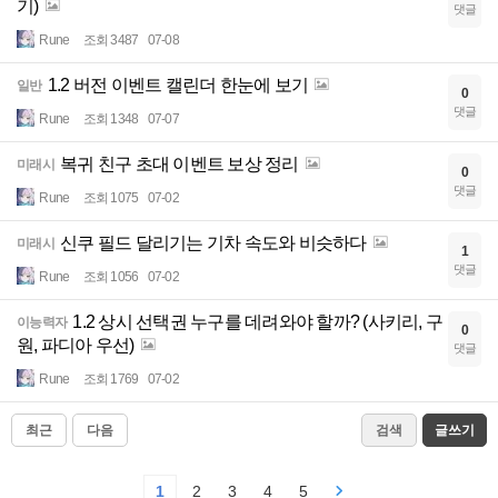
기)
댓글
Rune
조회 3487
07-08
1.2 버전 이벤트 캘린더 한눈에 보기
일반
0
댓글
Rune
조회 1348
07-07
복귀 친구 초대 이벤트 보상 정리
미래시
0
댓글
Rune
조회 1075
07-02
신쿠 필드 달리기는 기차 속도와 비슷하다
미래시
1
댓글
Rune
조회 1056
07-02
1.2 상시 선택권 누구를 데려와야 할까? (사키리, 구
이능력자
0
원, 파디아 우선)
댓글
Rune
조회 1769
07-02
최근
다음
검색
글쓰기
1
2
3
4
5