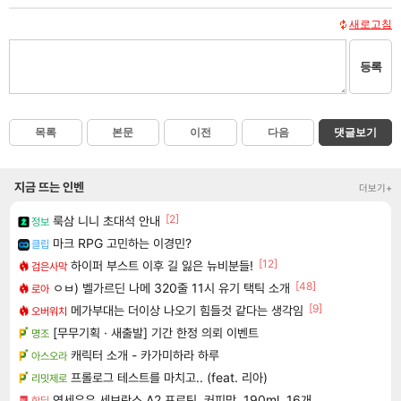
새로고침
등록
목록
본문
이전
다음
댓글보기
지금 뜨는 인벤
더보기+
[2]
룩삼 니니 초대석 안내
정보
마크 RPG 고민하는 이경민?
클립
[12]
하이퍼 부스트 이후 길 잃은 뉴비분들!
검은사막
[48]
ㅇㅂ) 벨가르딘 나메 320줄 11시 유기 택틱 소개
로아
[9]
메가부대는 더이상 나오기 힘들것 같다는 생각임
오버워치
[무무기획 · 새출발] 기간 한정 의뢰 이벤트
명조
캐릭터 소개 - 카가미하라 하루
아스오라
프롤로그 테스트를 마치고.. (feat. 리아)
리밋제로
연세우유 세브란스 A2 프로틴, 커피맛, 190ml, 16개
핫딜