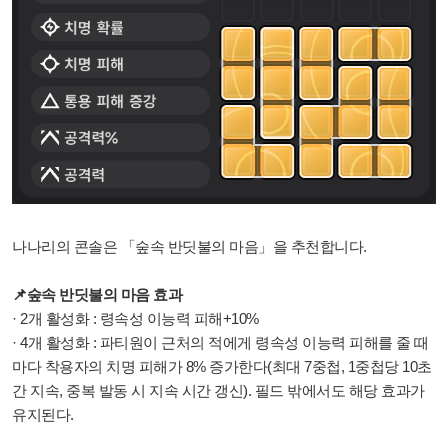
나나리의 콘솔은 「숲속 반딧불의 마음」을 추천합니다.
📌숲속 반딧불의 마음 효과
· 2개 활성화 : 령속성 이능력 피해+10%
· 4개 활성화 : 파티원이 근처의 적에게 령속성 이능력 피해를 줄 때
마다 착용자의 치명 피해가 8% 증가한다(최대 7중첩, 1중첩당 10초
간 지속, 중복 발동 시 지속 시간 갱신). 필드 밖에서도 해당 효과가
유지된다.