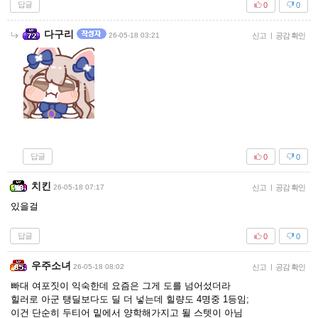
답글
0
0
다구리
26-05-18 03:21
신고
|
공감 확인
답글
0
0
치킨
26-05-18 07:17
신고
|
공감 확인
있을걸
답글
0
0
우주소녀
26-05-18 08:02
신고
|
공감 확인
빠대 여포짓이 익숙한데 요즘은 그게 도를 넘어섰더라
힐러로 아군 탱딜보다도 딜 더 넣는데 힐량도 4명중 1등임;
이건 단순히 두티어 밑에서 양학해가지고 될 스텟이 아님