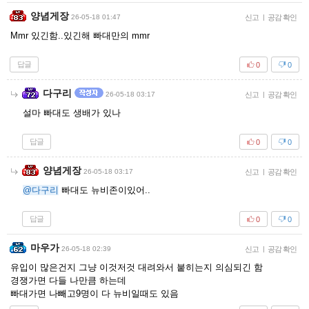
양념게장
26-05-18 01:47
신고
|
공감 확인
Mmr 있긴함..있긴해 빠대만의 mmr
답글
0
0
다구리
26-05-18 03:17
신고
|
공감 확인
설마 빠대도 생배가 있나
답글
0
0
양념게장
26-05-18 03:17
신고
|
공감 확인
@다구리
빠대도 뉴비존이있어..
답글
0
0
마우가
26-05-18 02:39
신고
|
공감 확인
유입이 많은건지 그냥 이것저것 대려와서 붙히는지 의심되긴 함
경쟁가면 다들 나만큼 하는데
빠대가면 나빼고9명이 다 뉴비일때도 있음