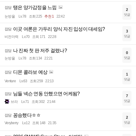
탱은 양가감정을 느낌
잡담
2
댓글
눈방울
Lv.78
조회 225
추천 1
22:42
이곳 여론은 가두리 양식 자진 입성이 대세임?
잡담
3
댓글
비전마력
Lv.70
조회 171
22:28
나 진짜 첫 판 저주 걸렸나?
잡담
0
댓글
눈방울
Lv.78
조회 134
22:21
디몬 콜라보 예상
잡담
1
댓글
Venture
Lv.63
조회 259
22:13
님들 넥슨 연동 안했으면 어케됨?
잡담
7
댓글
브라
Lv.71
조회 302
21:44
꽁승했다ㅎㅎ
잡담
2
댓글
Veryberry
Lv.12
조회 148
21:35