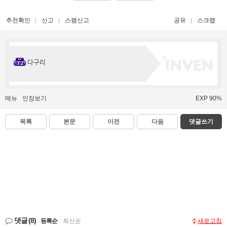
추천확인
신고
스팸신고
공유
스크랩
다구리
메뉴
인장보기
EXP 90%
목록
본문
이전
다음
댓글쓰기
댓글
(8)
등록순
|
최신순
새로고침