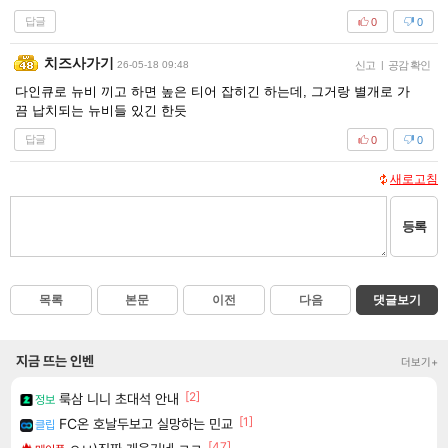
답글
0
0
치즈사가기
26-05-18 09:48
신고
|
공감 확인
다인큐로 뉴비 끼고 하면 높은 티어 잡히긴 하는데, 그거랑 별개로 가
끔 납치되는 뉴비들 있긴 한듯
답글
0
0
새로고침
등록
목록
본문
이전
다음
댓글보기
지금 뜨는 인벤
더보기+
[2]
룩삼 니니 초대석 안내
정보
[1]
FC온 호날두보고 실망하는 민교
클립
[47]