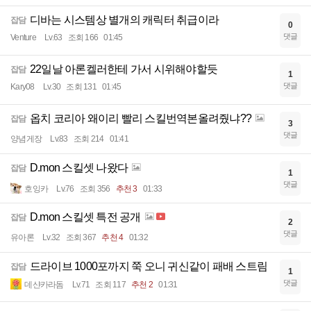
디바는 시스템상 별개의 캐릭터 취급이라
잡담
0
댓글
Venture
Lv.63
조회 166
01:45
22일날 아론켈러한테 가서 시위해야할듯
잡담
1
댓글
Kary08
Lv.30
조회 131
01:45
옵치 코리아 왜이리 빨리 스킬번역본올려줬냐??
잡담
3
댓글
양념게장
Lv.83
조회 214
01:41
D.mon 스킬셋 나왔다
잡담
1
댓글
호잉카
Lv.76
조회 356
추천 3
01:33
D.mon 스킬셋 특전 공개
잡담
2
댓글
유아론
Lv.32
조회 367
추천 4
01:32
드라이브 1000포까지 쭉 오니 귀신같이 패배 스트림
잡담
1
댓글
데샨카라돔
Lv.71
조회 117
추천 2
01:31