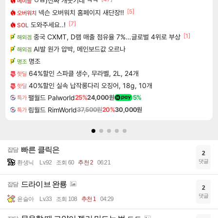
ㅇㅂ)진짜 개웃기네 ㅋㅋ
메이플
[5]
넥슨 오버워치 홈페이지 새단장!!
오버워치
[7]
도와주세요..!
SOL
[1]
중국 CXMT, D램 매출 점유율 7%…글로벌 4위로 부상
해외겜
AI발 원가 압박, 메인보드값 오르나
해외겜
명조
명조
64%할인 스파클 생수, 무라벨, 2L, 24개
핫딜
40%할인 실속 납작롱다리 오징어, 18g, 10개
핫딜
팰월드 Palworld
25%
24,000원
5%
특가
림월드 RimWorld
37,500원
20%
30,000원
특가
빠른 클릭은
잡담
2
댓글
환생닉
Lv.92
조회 60
추천 2
06:21
드라이브 완룡
잡담
2
댓글
윤슬아
Lv.33
조회 108
추천 1
04:29