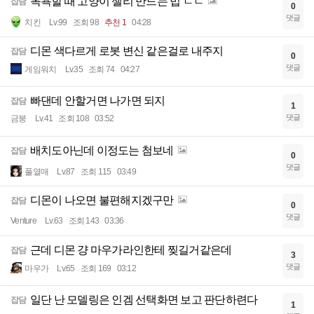
목욕할 때 고양이 젤리 만드는 법 ㄷㄷ
잡담
0
댓글
치킨
Lv.99
조회 98
추천 1
04:28
디몬 색다르게 로봇 변신 같은걸로 내주지
잡담
0
댓글
게임워치
Lv.35
조회 74
04:27
빠댄데 안할거면 나가면 되지
잡담
1
댓글
금붕
Lv.41
조회 108
03:52
배치도아닌데 이정도는 첨보네
잡담
0
댓글
풀열매
Lv.87
조회 115
03:49
디몬이 나오면 불편해지겠구만
잡담
0
댓글
Venture
Lv.63
조회 143
03:36
근데 디몬 걍 마우가라인한테 찢길거같은데
잡담
3
댓글
마우가
Lv.65
조회 169
03:12
일단 난 모델링은 인겜 선택화면 보고 판단하련다
잡담
1