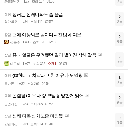
댓글
좌표분석기
Lv.7
조회 137
03:08
탱커는 신캐나와도 좀 슬픔
잡담
0
댓글
청안백호
Lv.34
조회 111
02:57
근데 예상외로 날아다니진 않네 디몬
잡담
0
댓글
정불주
Lv.86
조회 128
02:40
유나 얼굴은 우려했던 일이 벌어진 참사 같음
잡담
2
댓글
다구리
Lv.72
조회 352
추천 1
02:05
gpt한테 고쳐달라고 한 이유나 모델링
잡담
1
댓글
유아론
Lv.32
조회 266
01:54
옵갤펌) 이유나 걍 모델링 망한거 맞어
잡담
0
댓글
양념게장
Lv.83
조회 305
01:52
신캐 디몬 신체노출 미친듯
잡담
0
댓글
양념게장
Lv.83
조회 319
01:48