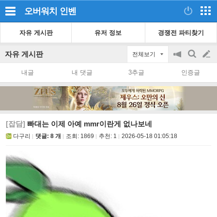
오버워치
인벤
자유 게시판
유저 정보
경쟁전 파티찾기
자유 게시판
전체보기
공
검
글
지
색
내글
내 댓글
3추글
인증글
on/off
쓰
기
[잡담]
빠대는 이제 아예 mmr이란게 없나보네
다구리
댓글: 8 개
조회:
1869
추천:
1
2026-05-18 01:05:18