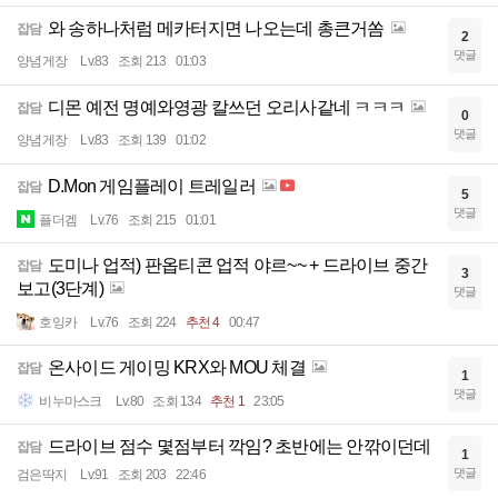
와 송하나처럼 메카터지면 나오는데 총큰거쏨
잡담
2
댓글
양념게장
Lv.83
조회 213
01:03
디몬 예전 명예와영광 칼쓰던 오리사같네 ㅋㅋㅋ
잡담
0
댓글
양념게장
Lv.83
조회 139
01:02
D.Mon 게임플레이 트레일러
잡담
5
댓글
플더겜
Lv.76
조회 215
01:01
도미나 업적) 판옵티콘 업적 야르~~ + 드라이브 중간
잡담
3
보고(3단계)
댓글
호잉카
Lv.76
조회 224
추천 4
00:47
온사이드 게이밍 KRX와 MOU 체결
잡담
1
댓글
비누마스크
Lv.80
조회 134
추천 1
23:05
드라이브 점수 몇점부터 깍임? 초반에는 안깎이던데
잡담
1
댓글
검은딱지
Lv.91
조회 203
22:46