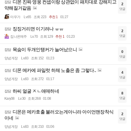
디몬 진짜 영웅 컨셉이랑 상관없이 패치대로 강해지고
잡담
2
약해질거같음
댓글
마우가
Lv.65
조회 223
추천 1
01:27
징징거리면 이기려나 ㅠㅠ
잡담
2
댓글
집나온메주
Lv.70
조회 129
추천 1
01:23
목숨이 두개인탱커가 늘어났으니
잡담
0
댓글
양념게장
Lv.83
조회 152
01:23
디몬 메카에 파일럿 하체 노출은 좀 그렇다..
잡담
4
댓글
양념게장
Lv.83
조회 272
01:17
하씨 얼굴 ㅈㄴ애매하네
잡담
8
댓글
Kary08
Lv.30
조회 268
01:08
디몬은 메카호출 불러오는게아니라 아이언맨장착식
잡담
2
이네
댓글
양념게장
Lv.83
조회 210
01:06