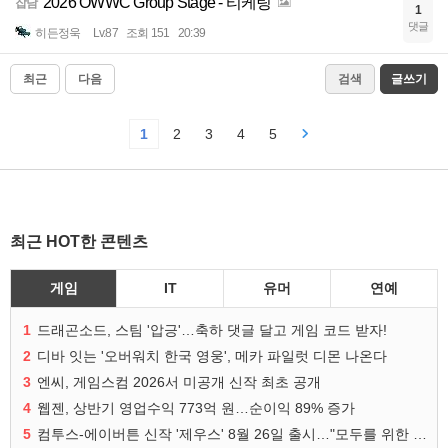
2026 OWWC Group Stage - 티케팅
잡담
1
댓글
히든정욱
Lv.87
조회 151
20:39
최근
다음
검색
글쓰기
1
2
3
4
5
최근 HOT한 콘텐츠
게임
IT
유머
연예
1
드래곤소드, 스팀 '압긍'…축하 댓글 달고 게임 코드 받자!
2
디바 잇는 '오버워치 한국 영웅', 메카 파일럿 디몬 나온다
3
엔씨, 게임스컴 2026서 미공개 신작 최초 공개
4
웹젠, 상반기 영업수익 773억 원…순이익 89% 증가
5
컴투스-에이버튼 신작 '제우스' 8월 26일 출시…"모두를 위한 경쟁"