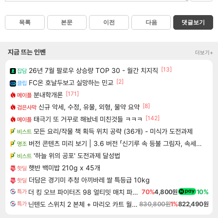
목록
본문
이전
다음
댓글보기
지금 뜨는 인벤
더보기+
[13]
26년 7월 팔로우 상승량 TOP 30 - 월간 치지직
잡담
[2]
FC온 호날두보고 실망하는 민교
클립
[171]
분내학개론
메이플
[8]
신규 악세, 수정, 유물, 외형, 물약 요약
검은사막
[142]
태극기 또 거꾸로 해놨네 미친것들 ㅋㅋㅋ
메이플
모든 요리/작물 책 획득 위치 공략 (36개) - 미식가 도전과제
비스트
버전 콘텐츠 미리 보기 | 3.6 버전 「신기루 속 등불 그림자, 속세에 깃든 검의 결심」이 8월 20일에 업데이트됩니다!
명조
'하늘 위의 공포' 도전과제 달성법
비스트
햇반 백미밥 210g x 45개
핫딜
더담은 경기미 추청 아끼바레 쌀 특등급 10kg
핫딜
더 킹 오브 파이터즈 98 얼티밋 매치 파이널 에디션 THE KING OF FIGHTERS 98 ULTIMATE MATCH FINAL EDITION
70%
4,800원
10%
특가
닌텐도 스위치 2 본체 + 마리오 카트 월드 + 슈퍼 마리오 파티 잼버리 닌텐도 스위치 2 에디션 + 잼버리 TV 번들
830,800원
1%
822,490원
특가