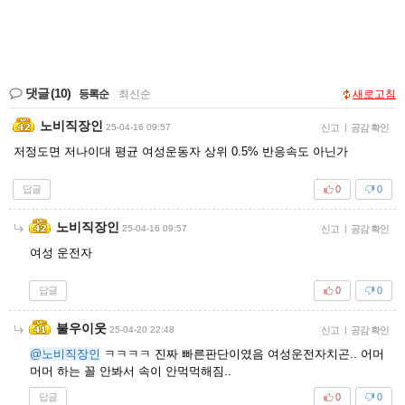
댓글
(10)
등록순
|
최신순
새로고침
노비직장인
25-04-16 09:57
신고
|
공감 확인
저정도면 저나이대 평균 여성운동자 상위 0.5% 반응속도 아닌가
답글
0
0
노비직장인
25-04-16 09:57
신고
|
공감 확인
여성 운전자
답글
0
0
불우이웃
25-04-20 22:48
신고
|
공감 확인
@노비직장인
ㅋㅋㅋㅋ 진짜 빠른판단이였음 여성운전자치곤.. 어머
머머 하는 꼴 안봐서 속이 안먹먹해짐..
답글
0
0