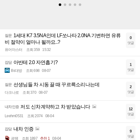
1세대 K7 3.5NA인데 LF쏘나타 2.0NA 기변하면 유류
질문
0
비 절약이 얼마나 될까요..?
댓글
퓨어마스터
조회 359
15:32
아반테 2.0 자연흡기?
잡담
1
댓글
Bs대방
조회 698
08-07
선생님들 차 시동 끌 때 꾸르륵소리나는데
질문
2
댓글
다크나로
조회 370
08-07
저도 신차계약하고 차 받았습니다
내차인증
12
댓글
Leehm0531
조회 2074
08-04
내차 인증
잡담
9
댓글
광땡
조회 1897
추천 1
08-04