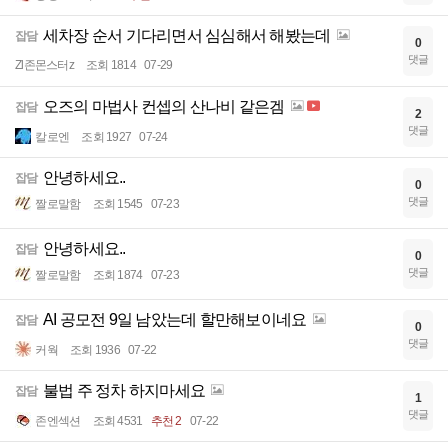
세차장 순서 기다리면서 심심해서 해봤는데
잡담
0
댓글
Zl존몬스터z
조회 1814
07-29
오즈의 마법사 컨셉의 산나비 같은겜
잡담
2
댓글
칼로엔
조회 1927
07-24
안녕하세요..
잡담
0
댓글
짤로말함
조회 1545
07-23
안녕하세요..
잡담
0
댓글
짤로말함
조회 1874
07-23
AI 공모전 9일 남았는데 할만해보이네요
잡담
0
댓글
커웍
조회 1936
07-22
불법 주 정차 하지마세요
잡담
1
댓글
존엔섹션
조회 4531
추천 2
07-22