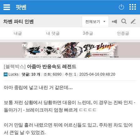
팟벤
차벤 파티 인벤
전체보기
공
검
글
지
색
내글
내 댓글
3추글
인증글
on/off
쓰
기
[블랙박스]
아줌마 반응속도 레전드
Lucks
댓글: 10 개
조회:
6090
추천:
1
2025-04-16 09:48:20
아마 중립에 넣고 내린 거 같은데....
보통 저런 상황에서 당황하면 대응이 느린데, 이 경우는 진짜 인지 -
돌아가기 - 브레이크까지 엄청 빠르게 ㄷㄷㄷㄷ
이거 만일 흘러 내렸으면 뒤에 어르신들도 있고, 주차된 차도 있어
서 큰일 날 수 있었죠.