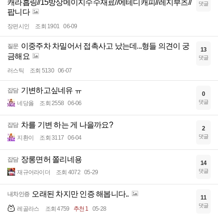
캐라흡링//15방상메이지수수재료//에테디캐피//레지부츠//
댓글
팝니다
장편시인
조회 1901
06-09
이중주차 차밀어서 접촉사고 났는데...형들 의견이 궁
질문
13
금해요
댓글
러스틱
조회 5130
06-07
기변하고싶네유 ㅠ
잡담
0
댓글
네당옳
조회 2558
06-06
차를 기변 하는 게 나을까요?
잡담
2
댓글
지환이
조회 3117
06-04
장롱면허 쫄리네용
잡담
14
댓글
재규어라이더
조회 4072
05-29
오래된 차지만 인증 해봅니다..
내차인증
11
댓글
레골라스
조회 4759
추천 1
05-28