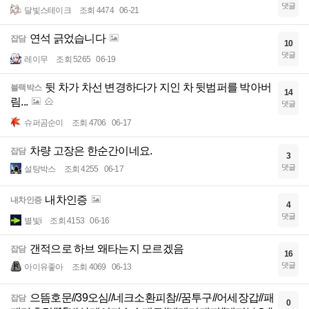
댓글
달빛스테이크
조회 4474
06-21
연석 긁었습니다
잡담
10
댓글
레이무
조회 5265
06-19
뒷 차가 차선 변경하다가 지인 차 뒷범퍼를 박아버
블랙박스
14
림...
댓글
슈퍼곰순이
조회 4706
06-17
차량 고장은 한순간이네요.
잡담
3
댓글
설탕박스
조회 4255
06-17
내차인증
내차인증
4
댓글
별빛i
조회 4153
06-16
갠적으로 하브 왜타는지 모르겠음
잡담
16
댓글
아이유좋아
조회 4069
06-13
으뜸호문//39오심//네크소환피참//꿈투구//어세장갑//패
잡담
0