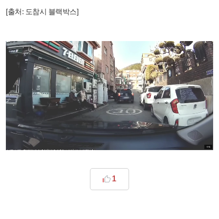
[출처: 도참시 블랙박스]
1