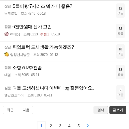
S클이랑 7시리즈 뭐가 더 좋음?
잡담
12
댓글
닉뭐로할
조회 4845
05-18
6천만원대 신차 고민..
잡담
53
댓글
여대생
조회 8223
추천 1
05-18
픽업트럭 도시생활 가능하겠죠?
잡담
10
댓글
엄청난사냥꾼
조회 3979
05-12
소형 suv추천좀
잡담
38
댓글
대검
조회 5095
05-11
다들 고생하십니다 아반떼 lpg 질문있어요..
질문
2
댓글
옛날초코파이
조회 3198
05-11
최근
다음
검색
글쓰기
1
2
3
4
5