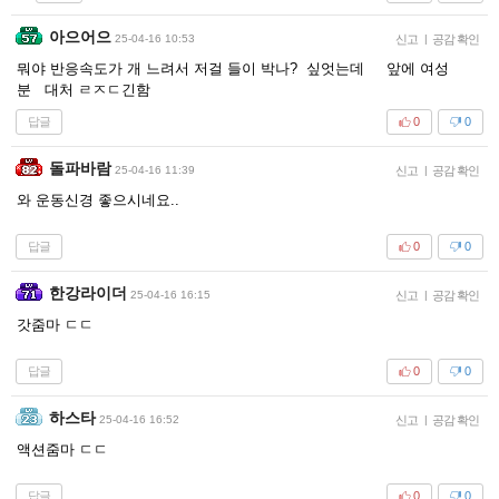
아으어으
25-04-16 10:53
신고
|
공감 확인
뭐야 반응속도가 개 느려서 저걸 들이 박나? 싶엇는데 앞에 여성
분 대처 ㄹㅈㄷ긴함
답글
0
0
돌파바람
25-04-16 11:39
신고
|
공감 확인
와 운동신경 좋으시네요..
답글
0
0
한강라이더
25-04-16 16:15
신고
|
공감 확인
갓줌마 ㄷㄷ
답글
0
0
하스타
25-04-16 16:52
신고
|
공감 확인
액션줌마 ㄷㄷ
답글
0
0