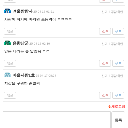
겨울방랑자
25-04-17 01:51
신고
|
공감 확인
사람이 위기에 빠지면 초능력이 ㅋㅋㅋㅋ
답글
0
0
음향낭군
25-04-17 02:30
신고
|
공감 확인
앞문 나가는 줄 알았음 ㄷㄷ
답글
0
0
마을사람1호
25-04-17 08:24
신고
|
공감 확인
지갑을 구원한 순발력
답글
0
0
새로고침
등록