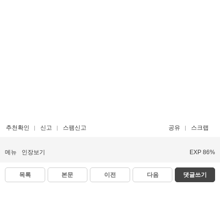
추천확인
신고
스팸신고
공유
스크랩
메뉴
인장보기
EXP 86%
목록
본문
이전
다음
댓글쓰기