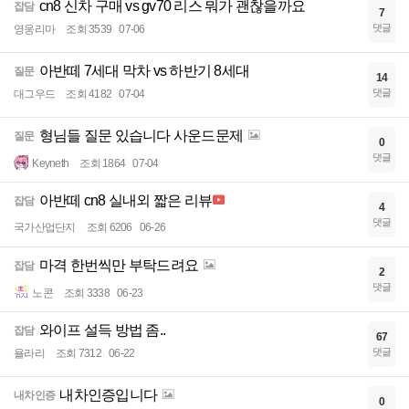
cn8 신차 구매 vs gv70 리스 뭐가 괜찮을까요
잡담
7
댓글
영웅리마
조회 3539
07-06
아반떼 7세대 막차 vs 하반기 8세대
질문
14
댓글
대그우드
조회 4182
07-04
형님들 질문 있습니다 사운드문제
질문
0
댓글
Keyneth
조회 1864
07-04
아반떼 cn8 실내외 짧은 리뷰
잡담
4
댓글
국가산업단지
조회 6206
06-26
마격 한번씩만 부탁드려요
잡담
2
댓글
노콘
조회 3338
06-23
와이프 설득 방법 좀..
잡담
67
댓글
욜라리
조회 7312
06-22
내차인증입니다
내차인증
0