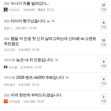
누나가 차를 빌려갔다...
잡담
17
댓글
카즈라기
조회 8467
추천 2
07-21
타이어 빵구났읍니다 ㅠ
잡담
9
댓글
둥둥기
조회 2677
07-20
햄들 저 인생 첫 신차 살려고하는데 산타페 vs 소렌토
잡담
11
추천좀요
댓글
야간근로
조회 2802
07-20
늦은 내 차 인증입니다.
내차인증
4
댓글
유리별
조회 4825
07-19
2026 벤츠 cle200 쿠페입니다
내차인증
4
댓글
진짜잖아
조회 3392
07-11
마격 한번씩 부탁드리겠습니다
잡담
1
댓글
의무경찰
조회 1806
07-07