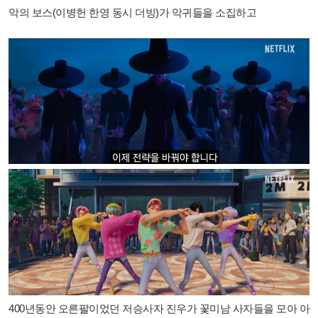
악의 보스(이병헌 한영 동시 더빙)가 악귀들을 소집하고
400년동안 오른팔이었던 저승사자 진우가 꽃미남 사자들을 모아 아