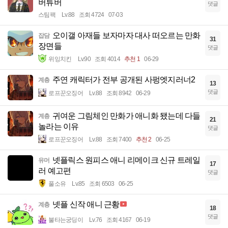
버튜버
댓글
스팀팩
Lv.88
조회 4724
07-03
오이갤 아재들 보자마자 대사 떠오르는 만화
잡담
31
장면들
댓글
위잉치킨
Lv.90
조회 4014
추천 1
06-29
주연 캐릭터가 전부 공개된 사펑엣지러너2
계층
13
댓글
로프꾼오징어
Lv.88
조회 8942
06-29
귀여운 그림체인 만화가 애니화 됐는데 다들
계층
21
놀라는 이유
댓글
로프꾼오징어
Lv.88
조회 7400
추천 2
06-25
넷플릭스 원피스 애니 리메이크 신규 트레일
유머
17
러 예고편
댓글
풀소유
Lv.85
조회 6503
06-25
넷플 신작 애니 근황
계층
18
댓글
불타는궁딩이
Lv.76
조회 4167
06-19