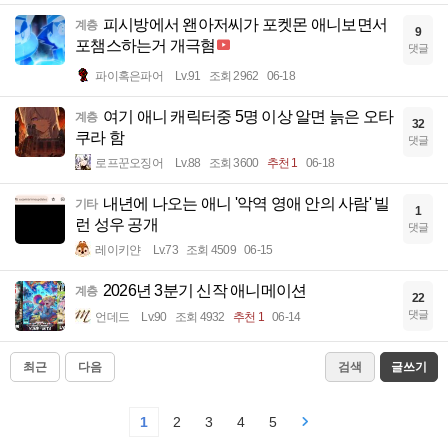
피시방에서 왠아저씨가 포켓몬 애니보면서
계층
9
포챔스하는거 개극혐
댓글
파이혹은파어
Lv.91
조회 2962
06-18
여기 애니 캐릭터중 5명 이상 알면 늙은 오타
계층
32
쿠라 함
댓글
로프꾼오징어
Lv.88
조회 3600
추천 1
06-18
내년에 나오는 애니 '악역 영애 안의 사람' 빌
기타
1
런 성우 공개
댓글
레이키얀
Lv.73
조회 4509
06-15
2026년 3분기 신작 애니메이션
계층
22
댓글
언데드
Lv.90
조회 4932
추천 1
06-14
최근
다음
검색
글쓰기
1
2
3
4
5