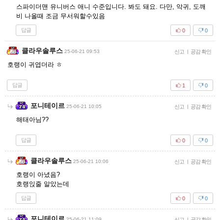
스파이더맨 유니버스 애니 수준입니다. 봐도 돼요. 다만, 악귀, 도깨
비 나올때 조금 무서워할수있음
답글
0
0
클라우솔루스
25-06-21 09:53
신고
|
공감 확인
호랭이 귀엽더라 ㅎ
답글
1
0
포니테이르
25-06-21 10:05
신고
|
공감 확인
해태아님??
답글
0
0
클라우솔루스
25-06-21 10:06
신고
|
공감 확인
호랭이 아녔음?
호랭읹줄 알았는데
답글
0
0
포니테이르
25-06-21 11:09
신고
|
공감 확인