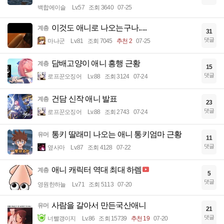
백합에이슬
Lv.57
조회 3640
07-25
이것도 애니로 나오는구나.....
계층
31
댓글
마나군
Lv.81
조회 7045
추천 2
07-25
담배고양이 애니 흥행 근황
계층
15
댓글
로프꾼오징어
Lv.88
조회 3124
07-24
건담 신작 애니 발표
계층
23
댓글
로프꾼오징어
Lv.88
조회 2743
07-24
통키 딸래미 나오는 애니 통키엄마 근황
유머
11
댓글
옆사마
Lv.87
조회 4128
07-22
애니 캐릭터 역대 최대 하렘
계층
5
댓글
영원한하늘
Lv.71
조회 5113
07-20
사람을 갈아서 만든국산애니
유머
21
댓글
너빨갱이지
Lv.86
조회 15739
추천 19
07-20