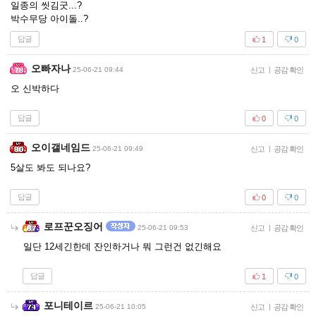
일종의 씻김굿...?
박수무당 아이돌..?
답글
1
0
오빠자나
25-06-21 09:44
신고
|
공감 확인
오 신박하다
답글
0
0
오이갤네임드
25-06-21 09:49
신고
|
공감 확인
5살도 봐도 되나요?
답글
0
0
로프꾼오징어
25-06-21 09:53
신고
|
공감 확인
일단 12세긴한데 잔인하거나 뭐 그런건 없긴해요
답글
1
0
포니테이르
25-06-21 10:05
신고
|
공감 확인