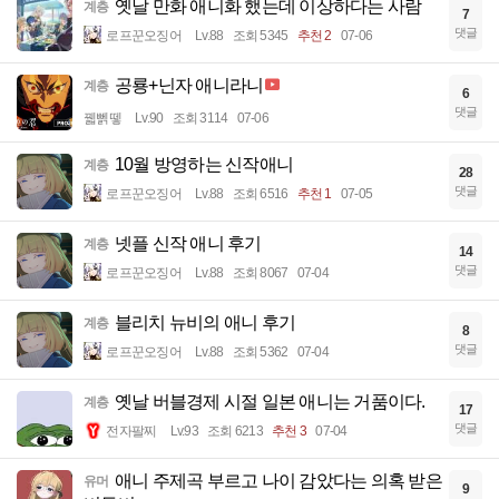
옛날 만화 애니화 했는데 이상하다는 사람
계층
7
댓글
로프꾼오징어
Lv.88
조회 5345
추천 2
07-06
공룡+닌자 애니라니
계층
6
댓글
꿻뻵뗗
Lv.90
조회 3114
07-06
10월 방영하는 신작애니
계층
28
댓글
로프꾼오징어
Lv.88
조회 6516
추천 1
07-05
넷플 신작 애니 후기
계층
14
댓글
로프꾼오징어
Lv.88
조회 8067
07-04
블리치 뉴비의 애니 후기
계층
8
댓글
로프꾼오징어
Lv.88
조회 5362
07-04
옛날 버블경제 시절 일본 애니는 거품이다.
계층
17
댓글
전자팔찌
Lv.93
조회 6213
추천 3
07-04
애니 주제곡 부르고 나이 감았다는 의혹 받은
유머
9