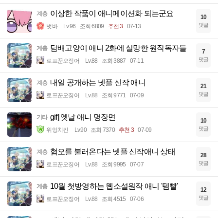
이상한 작품이 애니메이션화 되는군요
계층
10
댓글
벗바
Lv.96
조회 6809
추천 3
07-13
담배고양이 애니 2화에 실망한 원작독자들
계층
7
댓글
로프꾼오징어
Lv.88
조회 3887
07-11
내일 공개하는 넷플 신작 애니
계층
21
댓글
로프꾼오징어
Lv.88
조회 9771
07-09
gif] 옛날 애니 명장면
기타
10
댓글
위잉치킨
Lv.90
조회 7370
추천 3
07-09
혐오를 불러온다는 넷플 신작애니 상태
계층
28
댓글
로프꾼오징어
Lv.88
조회 9995
07-07
10월 첫방영하는 웹소설원작 애니 '템빨'
계층
12
댓글
로프꾼오징어
Lv.88
조회 4515
07-06