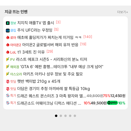
지금 뜨는 인벤
더보기+
[3]
치지직 애플TV 앱 출시
정보
[5]
주식 UFC라는 우정잉
클립
[140]
애초에 홀딩저가가 짜치는게 이거임 ㅋㅋ
로아
[19]
아이온2 글로벌서버 해외 유저 반응
아이온2
[29]
t1 3세트 진 이유
LoL
라스트 에포크 시즌5 - 서리화신의 분노 티저
PV
‘GTA 6’ 예판 흥행…테이크투 “내부 예상 크게 넘어”
해외겜
아키츠 아키나 성우 정보 및 주요 필모
아스오라
햇반 백미밥 210g x 45개
핫딜
더담은 경기미 추청 아끼바레 쌀 특등급 10kg
핫딜
드래곤 퀘스트 몬스터즈 3 마족 왕자와 엘프의 여행 Dragon Quest Monsters The Dark Prince
49,800원
75%
12,450원
특가
드래곤소드 어웨이크닝 디럭스 에디션 DragonSword Awakening Deluxe Edition
10%
49,500원
10%
특가