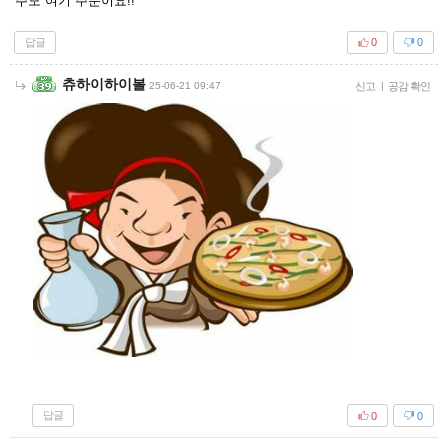
주모 여기 주문이요!!
답글
0
0
츄하이하이볼
25-06-21 09:47
신고
|
공감 확인
답글
0
0