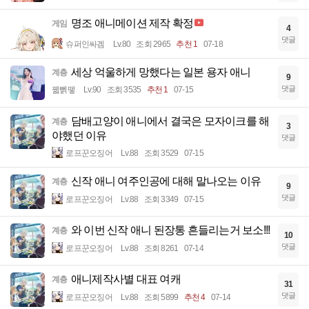
명조 애니메이션 제작 확정
게임
4
댓글
슈퍼인싸겜
Lv.80
조회 2965
추천 1
07-18
세상 억울하게 망했다는 일본 용자 애니
계층
9
댓글
꿻뻵뗗
Lv.90
조회 3535
추천 1
07-15
담배고양이 애니에서 결국은 모자이크를 해
계층
3
야했던 이유
댓글
로프꾼오징어
Lv.88
조회 3529
07-15
신작 애니 여주인공에 대해 말나오는 이유
계층
9
댓글
로프꾼오징어
Lv.88
조회 3349
07-15
와 이번 신작 애니 된장통 흔들리는거 보소!!!
계층
10
댓글
로프꾼오징어
Lv.88
조회 8261
07-14
애니제작사별 대표 여캐
계층
31
댓글
로프꾼오징어
Lv.88
조회 5899
추천 4
07-14