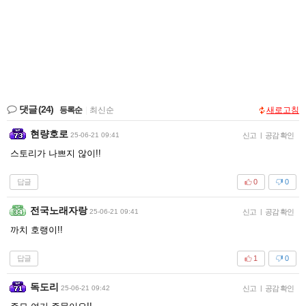
댓글
(24)
등록순
|
최신순
새로고침
현량호로
25-06-21 09:41
신고
|
공감 확인
스토리가 나쁘지 않이!!
답글
0
0
전국노래자랑
25-06-21 09:41
신고
|
공감 확인
까치 호랭이!!
답글
1
0
독도리
25-06-21 09:42
신고
|
공감 확인