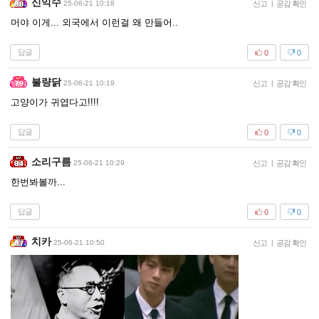
신익수
25-06-21 10:18
신고
|
공감 확인
머야 이게... 외국에서 이런걸 왜 만들어..
답글
0
0
불량닭
25-06-21 10:19
신고
|
공감 확인
고양이가 귀엽다고!!!!
답글
0
0
소리구름
25-06-21 10:29
신고
|
공감 확인
한번봐볼까...
답글
0
0
치카
25-06-21 10:50
신고
|
공감 확인