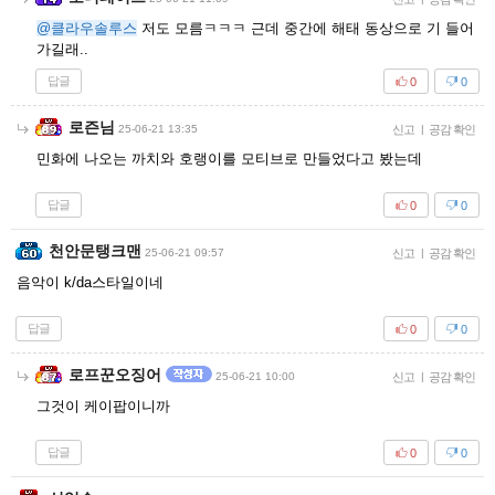
@클라우솔루스
저도 모름ㅋㅋㅋ 근데 중간에 해태 동상으로 기 들어
가길래..
답글
0
0
로즌님
25-06-21 13:35
신고
|
공감 확인
민화에 나오는 까치와 호랭이를 모티브로 만들었다고 봤는데
답글
0
0
천안문탱크맨
25-06-21 09:57
신고
|
공감 확인
음악이 k/da스타일이네
답글
0
0
로프꾼오징어
25-06-21 10:00
신고
|
공감 확인
그것이 케이팝이니까
답글
0
0