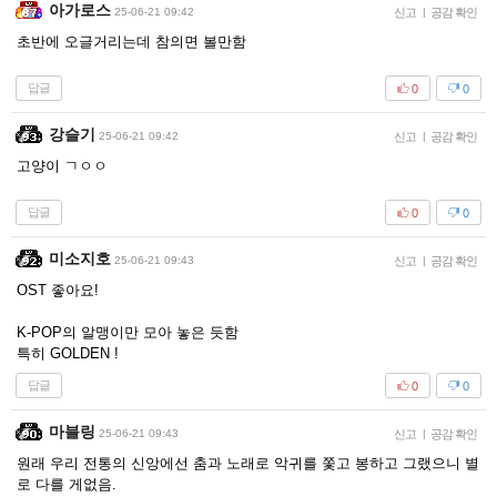
아가로스
25-06-21 09:42
신고
|
공감 확인
초반에 오글거리는데 참의면 볼만함
답글
0
0
강슬기
25-06-21 09:42
신고
|
공감 확인
고양이 ㄱㅇㅇ
답글
0
0
미소지호
25-06-21 09:43
신고
|
공감 확인
OST 좋아요!
K-POP의 알맹이만 모아 놓은 듯함
특히 GOLDEN !
답글
0
0
마블링
25-06-21 09:43
신고
|
공감 확인
원래 우리 전통의 신앙에선 춤과 노래로 악귀를 쫓고 봉하고 그랬으니 별
로 다를 게없음.