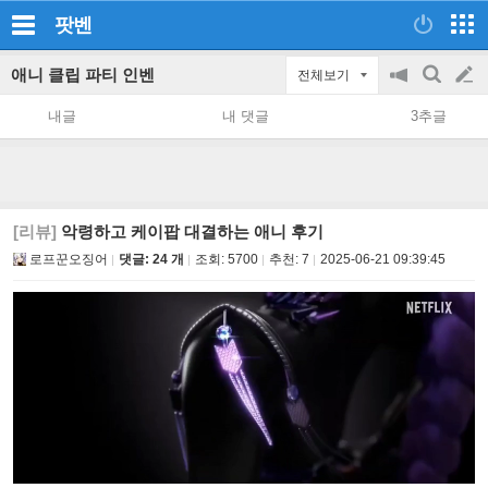
팟벤
애니 클립 파티 인벤
전체보기
공
검
글
지
색
내글
내 댓글
3추글
on/off
쓰
기
[리뷰]
악령하고 케이팝 대결하는 애니 후기
로프꾼오징어
댓글: 24 개
조회:
5700
추천:
7
2025-06-21 09:39:45