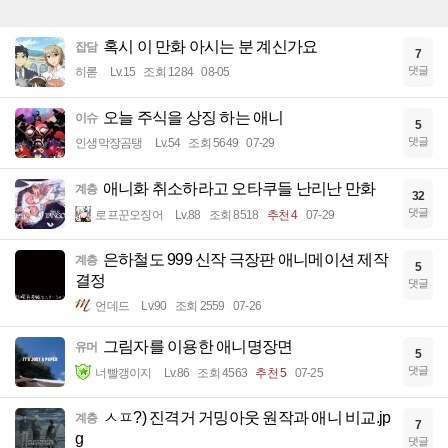
혹시 이 만화 아시는 분 계신가요
잡담
7
댓글
히롣
Lv.15
조회 1284
08-05
오늘 주식을 상징 하는 애니
이슈
5
댓글
인생막장곰탱
Lv.54
조회 5649
07-29
애니화 취소하라고 오타쿠들 난리난 만화
계층
32
댓글
로프꾼오징어
Lv.88
조회 8518
추천 4
07-29
은하철도 999 신작 극장판 애니메이션 제작
계층
5
결정
댓글
언데드
Lv.90
조회 2559
07-26
그림자를 이용한 애니명장면
유머
5
댓글
너빨갱이지
Lv.86
조회 4563
추천 5
07-25
ㅅㅍ?) 진격거 거밍아웃 원작과 애니 비교.jp
계층
7
g
댓글