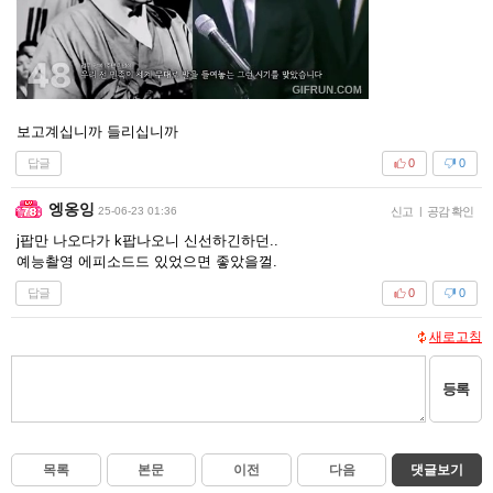
보고계십니까 들리십니까
답글
0
0
엥옹잉
25-06-23 01:36
신고
|
공감 확인
j팝만 나오다가 k팝나오니 신선하긴하던..
예능촬영 에피소드드 있었으면 좋았을껄.
답글
0
0
새로고침
등록
목록
본문
이전
다음
댓글보기