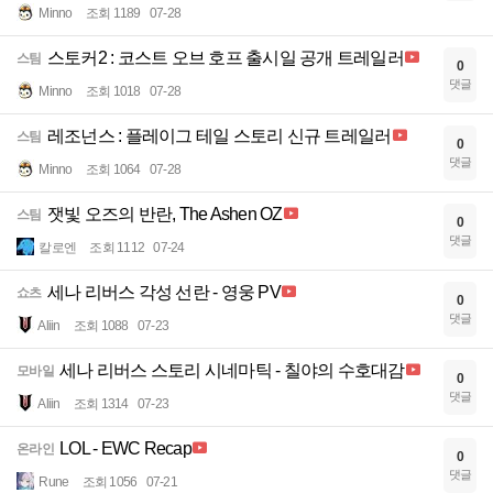
Minno
조회 1189
07-28
스토커2 : 코스트 오브 호프 출시일 공개 트레일러
스팀
0
댓글
Minno
조회 1018
07-28
레조넌스 : 플레이그 테일 스토리 신규 트레일러
스팀
0
댓글
Minno
조회 1064
07-28
잿빛 오즈의 반란, The Ashen OZ
스팀
0
댓글
칼로엔
조회 1112
07-24
세나 리버스 각성 선란 - 영웅 PV
쇼츠
0
댓글
Aliin
조회 1088
07-23
세나 리버스 스토리 시네마틱 - 칠야의 수호대감
모바일
0
댓글
Aliin
조회 1314
07-23
LOL - EWC Recap
온라인
0
댓글
Rune
조회 1056
07-21