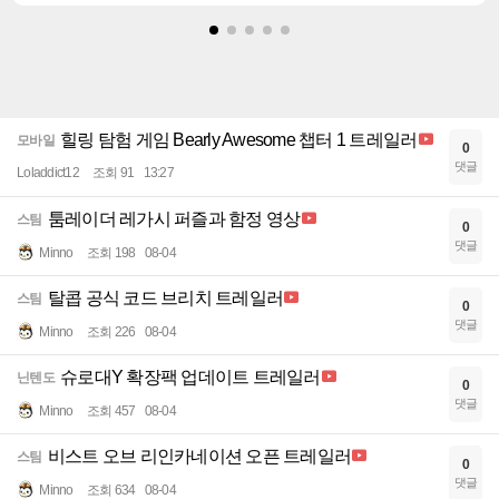
힐링 탐험 게임 Bearly Awesome 챕터 1 트레일러
모바일
0
댓글
Loladdict12
조회 91
13:27
툼레이더 레가시 퍼즐과 함정 영상
스팀
0
댓글
Minno
조회 198
08-04
탈콥 공식 코드 브리치 트레일러
스팀
0
댓글
Minno
조회 226
08-04
슈로대Y 확장팩 업데이트 트레일러
닌텐도
0
댓글
Minno
조회 457
08-04
비스트 오브 리인카네이션 오픈 트레일러
스팀
0
댓글
Minno
조회 634
08-04