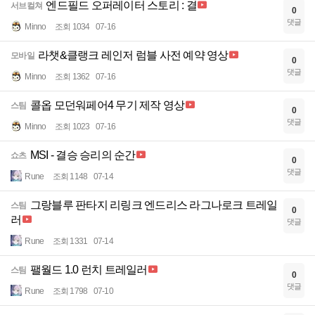
엔드필드 오퍼레이터 스토리 : 결
서브컬쳐
0
댓글
Minno
조회 1034
07-16
라챗&클랭크 레인저 럼블 사전 예약 영상
모바일
0
댓글
Minno
조회 1362
07-16
콜옵 모던워페어4 무기 제작 영상
스팀
0
댓글
Minno
조회 1023
07-16
MSI - 결승 승리의 순간
쇼츠
0
댓글
Rune
조회 1148
07-14
그랑블루 판타지 리링크 엔드리스 라그나로크 트레일
스팀
0
러
댓글
Rune
조회 1331
07-14
팰월드 1.0 런치 트레일러
스팀
0
댓글
Rune
조회 1798
07-10