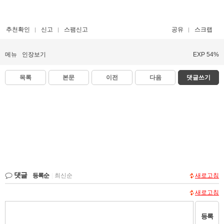
추천확인
신고
스팸신고
공유
스크랩
메뉴
인장보기
EXP 54%
목록
본문
이전
다음
댓글쓰기
댓글
등록순
|
최신순
새로고침
새로고침
등록