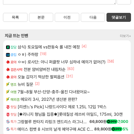
목록
본문
이전
다음
댓글보기
지금 뜨는 인벤
더보기+
[4]
삼식) 토요일에 vs한동숙 롤 내전 예정
잡담
[19]
ㅇㅎ) 주하랑
클립
[58]
ㅇㅂ) 로사단: 아니 퍼클팟 너무 심하네 예의가 없어(?)
로아
[63]
전분 얌비얌버전 내림차순
검은사막
[31]
오늘 갑자기 떡상한 팔찌옵션
로아
[2]
뉴비 질문
명조
7월~8월 부산-단양-충주-울진 다녀왔어요~
여행
메모리 3사, 2027년 생산분 완판?
해외겜
[리센느's Pick] 나랑드사이다 제로 1.25L 12입 1박스
핫딜
[✱리니지 형님들 집중✱]롯데칠성 레쓰비 마일드, 175ml, 30캔
핫딜
그랑블루 판타지 리링크 엔드리스 라그나로크 Granblue Fantasy Relink Endless Ragnarok
66,800원
7,000
특가
에이스 컴뱃 8 시브의 날개 예약구매 ACE COMBAT 8 WINGS OF THEVE
89,800원
5%
특가