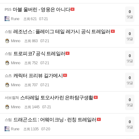
마블 울버린 - 영웅은 아니다
PS5
0
댓글
Rune
조회 621
07-21
레조넌스 : 플레이그 테일 레가시 공식 트레일러
스팀
0
댓글
Minno
조회 863
07-21
트로피코7 공식 트레일러
스팀
0
댓글
Minno
조회 752
07-21
캐릭터 프리뷰 길가메시
쇼츠
0
댓글
Minno
조회 707
07-21
스타레일 토오사카린 은하탐구생활
서브컬쳐
0
댓글
Minno
조회 1445
07-21
드래곤소드 : 어웨이크닝 - 런칭 트레일러
스팀
0
댓글
Rune
조회 1105
07-20