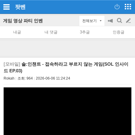
팟벤
게임 영상 파티 인벤
전체보기
공
검
글
지
색
내글
내 댓글
3추글
인증글
on/off
쓰
기
[모바일]
솔:인챈트 - 접속하라고 부르지 않는 게임(SOL 인사이
드 EP.03)
Rokah
조회:
964
2026-06-06 11:24:24