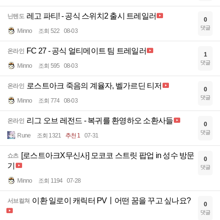
레고 파티! - 공식 스위치2 출시 트레일러
닌텐도
0
댓글
Minno
조회 522
08-03
FC 27 - 공식 얼티메이트 팀 트레일러
온라인
1
댓글
Minno
조회 595
08-03
로스트아크 죽음의 계율자, 벨가르딘 티저
온라인
0
댓글
Minno
조회 774
08-03
리그 오브 레전드 - 복귀를 환영하오 소환사들
온라인
0
댓글
Rune
조회 1321
추천 1
07-31
[로스트아크X무신사] 모코코 스트릿 팝업 in 성수 방문
쇼츠
0
기
댓글
Minno
조회 1194
07-28
이환 일로이 캐릭터 PV丨어떤 꿈을 꾸고 싶나요?
서브컬쳐
0
댓글