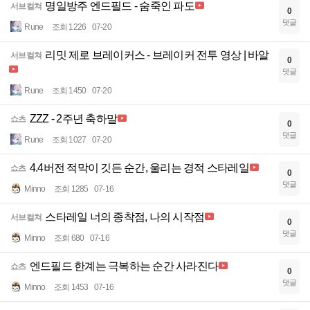
명일방주 엔드필드 - 숨죽인 파도
서브컬쳐
0
댓글
Rune
조회 1226
07-20
리밋 제로 브레이커스 - 브레이커 전투 영상 | 바알
서브컬쳐
0
댓글
Rune
조회 1450
07-20
ZZZ - 2주년 축하말
쇼츠
0
댓글
Rune
조회 1027
07-20
4.4버전 적막이 깃든 순간, 울리는 경적 스타레일
쇼츠
0
댓글
Minno
조회 1285
07-16
스타레일 너의 종착점, 나의 시작점
서브컬쳐
0
댓글
Minno
조회 680
07-16
엔드필드 한계는 극복하는 순간 사라진다
쇼츠
0
댓글
Minno
조회 1453
07-16