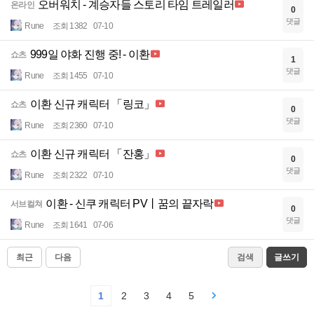
오버워치 - 계승자들 스토리 타임 트레일러
온라인
0
댓글
Rune
조회 1382
07-10
999일 야화 진행 중! - 이환
쇼츠
1
댓글
Rune
조회 1455
07-10
이환 신규 캐릭터 「링코」
쇼츠
0
댓글
Rune
조회 2360
07-10
이환 신규 캐릭터 「잔홍」
쇼츠
0
댓글
Rune
조회 2322
07-10
이환 - 신쿠 캐릭터 PV丨꿈의 끝자락
서브컬쳐
0
댓글
Rune
조회 1641
07-06
최근
다음
검색
글쓰기
1
2
3
4
5