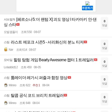
[페르소나5: 더 팬텀 X] 괴도 영상 l 타카마키 안·댄
서브컬쳐
0
싱 스타
댓글
모발겜돌이
조회 550
08-07
라스트 에포크 시즌5 - 서리화신의 분노 티저
스팀
0
댓글
Nirr
조회 614
08-07
힐링 탐험 게임 Bearly Awesome 챕터 1 트레일러
모바일
0
댓글
Loladdict12
조회 450
08-05
툼레이더 레가시 퍼즐과 함정 영상
스팀
0
댓글
Minno
조회 622
추천 1
08-04
탈콥 공식 코드 브리치 트레일러
스팀
0
댓글
Minno
조회 648
08-04