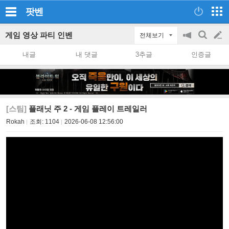
팟벤
게임 영상 파티 인벤
전체보기
공
검
글
지
색
내글
내 댓글
3추글
인증글
on/off
쓰
기
[스팀]
플래닛 주 2 - 게임 플레이 트레일러
Rokah
조회:
1104
2026-06-08 12:56:00