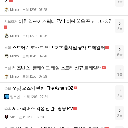
기
댓글
Minno
조회 1297
07-28
이환 일로이 캐릭터 PV丨어떤 꿈을 꾸고 싶나요?
서브컬쳐
0
댓글
Minno
조회 1279
07-28
스토커2 : 코스트 오브 호프 출시일 공개 트레일러
스팀
0
댓글
Minno
조회 1094
07-28
레조넌스 : 플레이그 테일 스토리 신규 트레일러
스팀
0
댓글
Minno
조회 1156
07-28
잿빛 오즈의 반란, The Ashen OZ
스팀
0
댓글
칼로엔
조회 1208
07-24
세나 리버스 각성 선란 - 영웅 PV
쇼츠
0
댓글
Aliin
조회 1206
07-23