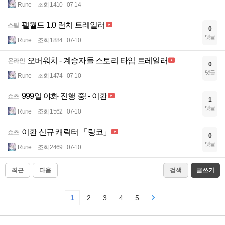
Rune
조회 1410
07-14
팰월드 1.0 런치 트레일러
스팀
0
댓글
Rune
조회 1884
07-10
오버워치 - 계승자들 스토리 타임 트레일러
온라인
0
댓글
Rune
조회 1474
07-10
999일 야화 진행 중! - 이환
쇼츠
1
댓글
Rune
조회 1562
07-10
이환 신규 캐릭터 「링코」
쇼츠
0
댓글
Rune
조회 2469
07-10
최근
다음
검색
글쓰기
1
2
3
4
5