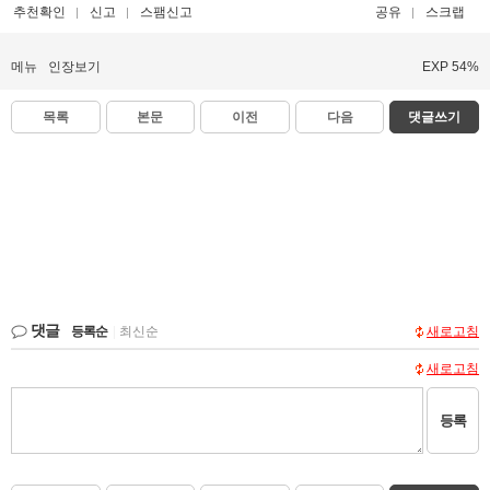
추천확인
신고
스팸신고
공유
스크랩
메뉴
인장보기
EXP 54%
목록
본문
이전
다음
댓글쓰기
댓글
등록순
|
최신순
새로고침
새로고침
등록