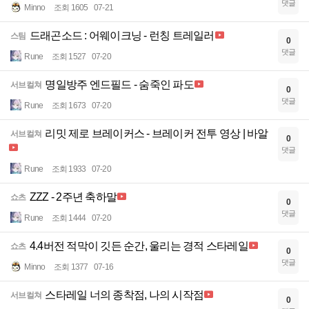
댓글
Minno
조회 1605
07-21
드래곤소드 : 어웨이크닝 - 런칭 트레일러
스팀
0
댓글
Rune
조회 1527
07-20
명일방주 엔드필드 - 숨죽인 파도
서브컬쳐
0
댓글
Rune
조회 1673
07-20
리밋 제로 브레이커스 - 브레이커 전투 영상 | 바알
서브컬쳐
0
댓글
Rune
조회 1933
07-20
ZZZ - 2주년 축하말
쇼츠
0
댓글
Rune
조회 1444
07-20
4.4버전 적막이 깃든 순간, 울리는 경적 스타레일
쇼츠
0
댓글
Minno
조회 1377
07-16
스타레일 너의 종착점, 나의 시작점
서브컬쳐
0