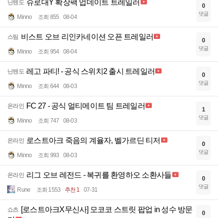
슈로대Y 확장팩 업데이트 트레일러
닌텐도
0
댓글
Minno
조회 855
08-04
비스트 오브 리인카네이션 오픈 트레일러
스팀
0
댓글
Minno
조회 954
08-04
레고 파티! - 공식 스위치2 출시 트레일러
닌텐도
0
댓글
Minno
조회 644
08-03
FC 27 - 공식 얼티메이트 팀 트레일러
온라인
1
댓글
Minno
조회 747
08-03
로스트아크 죽음의 계율자, 벨가르딘 티저
온라인
0
댓글
Minno
조회 993
08-03
리그 오브 레전드 - 복귀를 환영하오 소환사들
온라인
0
댓글
Rune
조회 1553
추천 1
07-31
[로스트아크X무신사] 모코코 스트릿 팝업 in 성수 방문
쇼츠
0