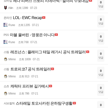
세나 리버스 스토리 시네마틱 - 칠야의 수호대감
모바일
0
댓글
Aliin
조회 1399
07-23
LOL - EWC Recap
온라인
0
댓글
Rune
조회 1205
07-21
마블 울버린 - 영웅은 아니다
PS5
0
댓글
Rune
조회 768
07-21
레조넌스 : 플레이그 테일 레가시 공식 트레일러
스팀
0
댓글
Minno
조회 1009
07-21
트로피코7 공식 트레일러
스팀
0
댓글
Minno
조회 913
07-21
캐릭터 프리뷰 길가메시
쇼츠
0
댓글
Minno
조회 786
07-21
스타레일 토오사카린 은하탐구생활
서브컬쳐
0