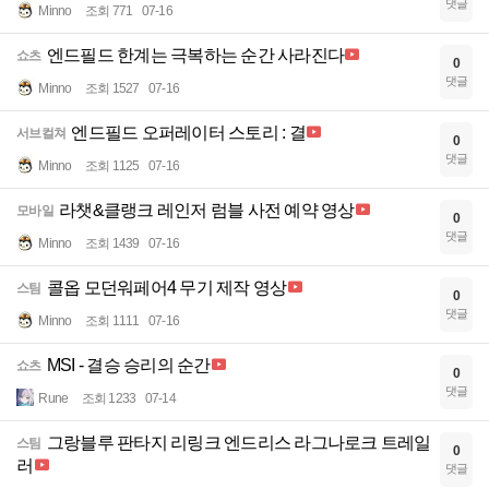
댓글
Minno
조회 771
07-16
엔드필드 한계는 극복하는 순간 사라진다
쇼츠
0
댓글
Minno
조회 1527
07-16
엔드필드 오퍼레이터 스토리 : 결
서브컬쳐
0
댓글
Minno
조회 1125
07-16
라챗&클랭크 레인저 럼블 사전 예약 영상
모바일
0
댓글
Minno
조회 1439
07-16
콜옵 모던워페어4 무기 제작 영상
스팀
0
댓글
Minno
조회 1111
07-16
MSI - 결승 승리의 순간
쇼츠
0
댓글
Rune
조회 1233
07-14
그랑블루 판타지 리링크 엔드리스 라그나로크 트레일
스팀
0
러
댓글