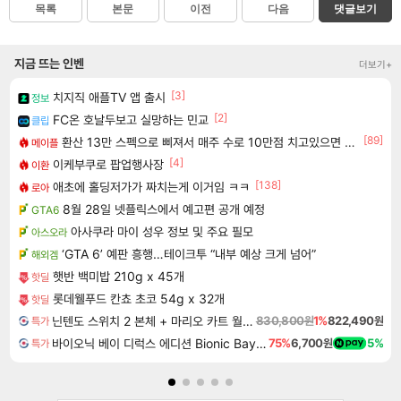
목록
본문
이전
다음
댓글보기
지금 뜨는 인벤
더보기+
[3]
치지직 애플TV 앱 출시
정보
[2]
FC온 호날두보고 실망하는 민교
클립
[89]
환산 13만 스펙으로 삐져서 매주 수로 10만점 치고있으면 ㅋㅋ
메이플
[4]
이케부쿠로 팝업행사장
이환
[138]
애초에 홀딩저가가 짜치는게 이거임 ㅋㅋ
로아
8월 28일 넷플릭스에서 예고편 공개 예정
GTA6
아사쿠라 마이 성우 정보 및 주요 필모
아스오라
‘GTA 6’ 예판 흥행…테이크투 “내부 예상 크게 넘어”
해외겜
햇반 백미밥 210g x 45개
핫딜
롯데웰푸드 칸쵸 초코 54g x 32개
핫딜
닌텐도 스위치 2 본체 + 마리오 카트 월드 + 슈퍼 마리오 파티 잼버리 닌텐도 스위치 2 에디션 + 잼버리 TV 번들
830,800원
1%
822,490원
특가
바이오닉 베이 디럭스 에디션 Bionic Bay Deluxe Edition
75%
6,700원
5%
특가