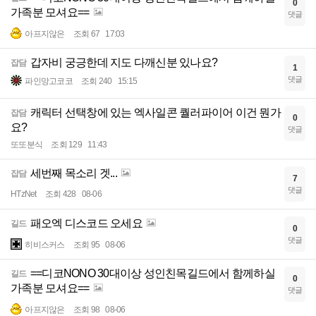
0
가족분 모셔요==
댓글
아프지않은
조회 67
17:03
갑자비 궁긍한데 지도 다깨신분 있나요?
잡담
1
댓글
파인망고코코
조회 240
15:15
캐릭터 선택창에 있는 엑사일콘 퀄러파이어 이건 뭔가
잡담
0
요?
댓글
또또분식
조회 129
11:43
세번째 목소리 겟...
잡담
7
댓글
HTzNet
조회 428
08-06
패오엑 디스코드 오세요
길드
0
댓글
히비스커스
조회 95
08-06
==디코NONO 30대이상 성인친목길드에서 함께하실
길드
0
가족분 모셔요==
댓글
아프지않은
조회 98
08-06