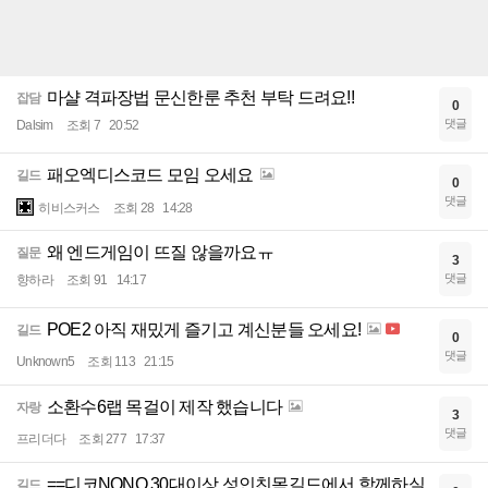
마샬 격파장법 문신한룬 추천 부탁 드려요!!
잡담
0
댓글
Dalsim
조회 7
20:52
패오엑디스코드 모임 오세요
길드
0
댓글
히비스커스
조회 28
14:28
왜 엔드게임이 뜨질 않을까요ㅠ
질문
3
댓글
향하라
조회 91
14:17
POE2 아직 재밌게 즐기고 계신분들 오세요!
길드
0
댓글
Unknown5
조회 113
21:15
소환수6랩 목걸이 제작 했습니다
자랑
3
댓글
프리더다
조회 277
17:37
==디코NONO 30대이상 성인친목길드에서 함께하실
길드