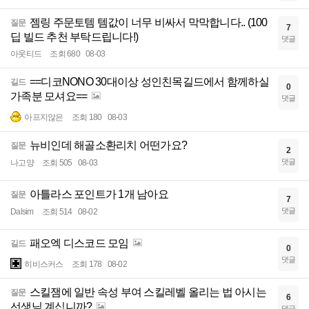
젬링 주문토템 템값이 너무 비싸서 막막합니다.. (100
질문
7
딥 빌드 추천 부탁드립니다!)
댓글
아웃티드
조회 680
08-03
==디코NONO 30대이상 성인친목길드에서 함께하실
길드
0
가족분 모셔요==
댓글
아프지않은
조회 180
08-03
뉴비인데 해골소환리치 어떤가요?
질문
2
댓글
나고양
조회 505
08-03
아틀라스 포인트가 1개 남아요
질문
7
댓글
Dalsim
조회 514
08-02
패오엑 디스코드 모임
길드
0
댓글
히비스커스
조회 178
08-02
스킬잼에 일반 속성 부여 스킬레벨 올리는 법 아시는
질문
6
선생님 계십니까?
댓글