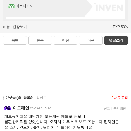
베로니카노
메뉴
인장보기
EXP 53%
목록
본문
이전
다음
댓글쓰기
댓글
(3)
등록순
|
최신순
새로고침
아드레인
25-03-26 15:20
신고
|
공감 확인
패드유저고요 해당게임 모든케릭 패드로 해보니
불편한케릭은 없었습니다. 오히려 마우스 키보드 조합보다 편하던군
요 소서, 인보커, 블메, 워리어, 데드아이 키워봤네요