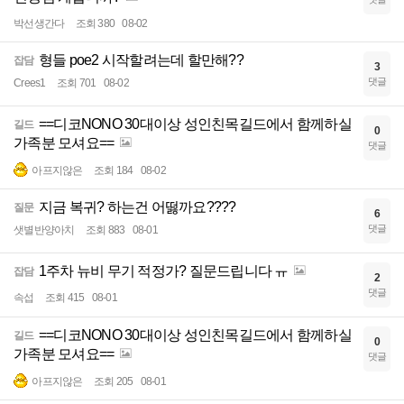
박선생간다
조회 380
08-02
형들 poe2 시작할려는데 할만해??
잡담
3
댓글
Crees1
조회 701
08-02
==디코NONO 30대이상 성인친목길드에서 함께하실
길드
0
가족분 모셔요==
댓글
아프지않은
조회 184
08-02
지금 복귀? 하는건 어떯까요????
질문
6
댓글
샛별반양아치
조회 883
08-01
1주차 뉴비 무기 적정가? 질문드립니다 ㅠ
잡담
2
댓글
속섭
조회 415
08-01
==디코NONO 30대이상 성인친목길드에서 함께하실
길드
0
가족분 모셔요==
댓글
아프지않은
조회 205
08-01