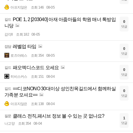
아프지않은
조회 146
08-05
POE 1, 2 [203040] 아재 아줌마들의 학원 매너 톡방입
길드
0
니당
댓글
감각ll
조회 182
08-05
레벨업 타임
잡담
0
댓글
로즈아레스
조회 354
08-05
패오엑디스코드 오세요
길드
0
댓글
히비스커스
조회 151
08-04
==디코NONO 30대이상 성인친목길드에서 함께하실
길드
0
가족분 모셔요==
댓글
아프지않은
조회 138
08-04
클래스 전직,패시브 정보 볼 수 있는 곳 없나요?
질문
1
댓글
나고양
조회 354
08-04