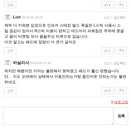
답글
1
0
Lint
25-03-26 15:25
신고
|
공감 확인
케릭 다 키워본 입장으로 인보커 스테킹 빌드 폭질은 L스틱 사용시 스
킬 끊김이 있어서 R스틱 이용이 편하고 데드아이 피뢰침은 주위에 못깔
고 몹이 타켓팅 되서 몹을우선 타켓으로 잡습니다.
이것 말고는 패드에 장점이 더 큰거 같아요
답글
1
0
바실리사
25-03-28 17:16
신고
|
공감 확인
위치만 해봤지만 키마는 불편해서 못하겠고 패드가 훨신 편했습니다.
단... 지도 오버레이 상태에서 이동안되는거랑 줌인아웃 안되는거는 불편
하네요.
답글
0
0
새로고침
등록