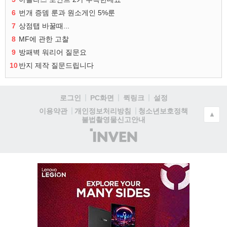
6
번개 증뎀 룬과 원소게인 5%룬
7
상점탭 바꿀때...
8
MF에 관한 고찰
9
방패벽 워리어 질문요
10
반지 제작 질문드립니다
로그인
PC화면
퀵링크
설정
청소년보호정책
이용약관
개인정보처리방침
▲
불법촬영물신고안내
(주)
인
벤