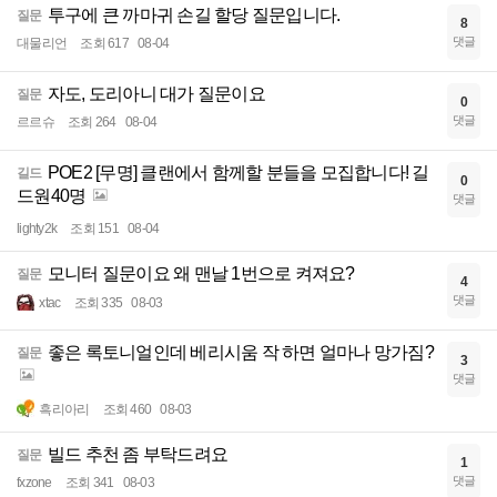
투구에 큰 까마귀 손길 할당 질문입니다.
질문
8
댓글
대물리언
조회 617
08-04
자도, 도리아니 대가 질문이요
질문
0
댓글
르르슈
조회 264
08-04
POE2 [무명] 클랜에서 함께할 분들을 모집합니다! 길
길드
0
드원40명
댓글
lighty2k
조회 151
08-04
모니터 질문이요 왜 맨날 1번으로 켜져요?
질문
4
댓글
xtac
조회 335
08-03
좋은 록토니얼인데 베리시움 작 하면 얼마나 망가짐?
질문
3
댓글
흑리아리
조회 460
08-03
빌드 추천 좀 부탁드려요
질문
1
댓글
fxzone
조회 341
08-03