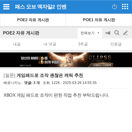
패스 오브 엑자일2
인벤
POE2 자유 게시판
POE1 자유 게시판
POE2 자유 게시판
전체보기
공
검
글
지
색
내글
내 댓글
3추글
인증글
on/off
쓰
기
[질문]
게임패드로 조작 괜찮은 캐릭 추천
베로니카노
댓글: 3 개
조회:
1226
2025-03-26 14:55:35
XBOX 게임 패드로 조작이 편한 직업 추천 부탁드립니다.