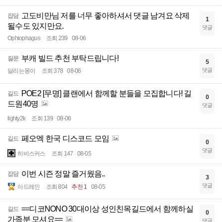
고도비만님 저를 너무 좋아하셔서 댓글 남겨요 삭제
잡담
1
될수도 있지만요.
댓글
Ophiophagus
조회 239
08-06
부캐 빌드 추천 부탁드립니다!
질문
5
댓글
달리는몽이
조회 378
08-06
POE2 [무명] 클랜에서 함께할 분들을 모집합니다! 길
길드
0
드원40명
댓글
lighty2k
조회 139
08-06
페오엑 한국 디스코드 모임
길드
0
댓글
히비스커스
조회 147
08-05
이번 시즌 정말 즐거웠음..
잡담
3
댓글
아드레인
조회 804
추천 1
08-05
==디코NONO 30대이상 성인친목길드에서 함께하실
길드
0
가족분 모셔요==
댓글