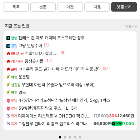
목록
본문
이전
다음
댓글보기
지금 뜨는 인벤
더보기+
젠레스 존 제로 캐릭터 코스프레한 꽁주
짤방
[7]
그냥 안녕수야
클립
[5]
주말패키지 결과.....
리니지M
[14]
중상유저들
검은사막
[57]
ㅋㅋ우리 길드 벨가 나메 꺼드럭 대다가 싸움났다
로아
운문댐
여행
무한대 아난타 유출과 앞으로의 예상 (루머)
섭컬겜
명조
명조
47%할인!전라도청년 남도장인 배추김치, 5kg, 1박스
핫딜
59%할인!꽁꽁 망고 주스, 1L, 3개
핫딜
디제이맥스 리스펙트 V ONGEKI 팩 DJMAX RESPECT V ONGEKI Pack DLC
17,800원
30%
12,460원
특가
그랑블루 판타지 리링크 엔드리스 라그나로크 Granblue Fantasy Relink Endless Ragnarok
66,800원
7,000
특가