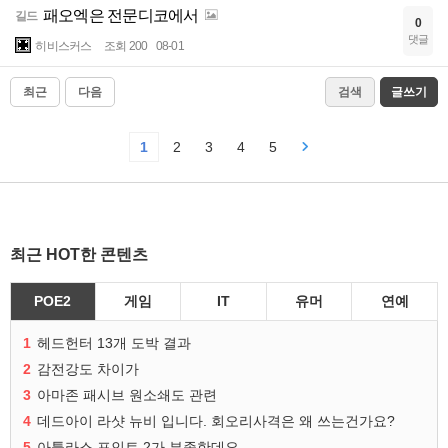
패오엑은 전문디코에서
길드
0
댓글
히비스커스
조회 200
08-01
최근
다음
검색
글쓰기
1
2
3
4
5
최근 HOT한 콘텐츠
POE2
게임
IT
유머
연예
1
헤드헌터 13개 도박 결과
2
감전강도 차이가
3
아마존 패시브 원소쇄도 관련
4
데드아이 라샷 뉴비 입니다. 회오리사격은 왜 쓰는건가요?
5
아틀라스 포인트 2가 부족한데요