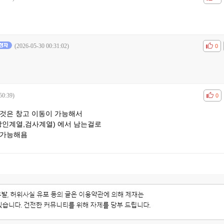
(2026-05-30 00:31:02)
공감
비공
0
50:39)
공감
비공
0
탈것은 창고 이동이 가능해서
상인계열,검사계열) 에서 남는걸로
 가능해욤