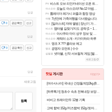
비스트 오브 리인카네이션 오픈 트레일러
PV
오늘도 아스오라! No.12 마법사 클랜: 신주쿠구
아스오라
답글
툼레이더 레가시 퍼즐과 함정 영상
PV
7년만에 가족여행을 다녀왔습니다.
여행
감
0
공감 확인
신고
[일러스트] 자매 앨범 | 장난기 가득한 오후의 공원 (리메이크판)
명조
챕터별 길찾기/지도 공략 (1 ~ 12장)
비스트
아사쿠라 마이 성우 정보 및 주요 필모
아스오라
답글
캐릭터 소개 - 카가미하라 하루
아스오라
명조 X ??? 콜라보 예고
명조
감
0
공감 확인
신고
공명자 모먼트 | 수수
명조
넷마블, 신작 서브컬쳐 게임 [펄 인 블루] 티저 사이트 오픈
섭컬겜
새로고침
답글
핫딜
게시판
더보기+
새로고침
[여수사나이] 국내산 간장돌게장2kg (8~9마리)
[하루특가] 청초수 속초 전복내장 보양 전복죽 (냉동)
비비고 트레이만두 12봉 기획
등록
고메 함박 152g /치즈함박 152g /토마토미트볼 147G X 12봉