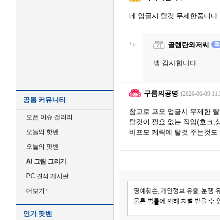
네 업글시 탈것 무제한줍니다
골렘탄와저씨
넵 감사합니다
구름의공명
(2026-06-09 11:
공통 커뮤니티
참고로 프모 업글시 무제한 
오픈 이슈 갤러리
탈것이 필요 없는 직업(호크,
오늘의 핫벤
비프모 케릭에 탈것 주는것도
오늘의 팟벤
AI 그림 그리기
PC 견적 게시판
더보기
인기 팟벤