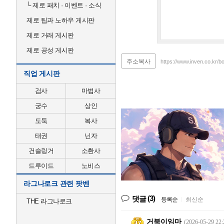
└
제로 패치 · 이벤트 · 소식
제로 팁과 노하우 게시판
제로 거래 게시판
제로 공성 게시판
주소복사
https://www.inven.co.kr/b
직업 게시판
검사
마법사
궁수
상인
도둑
복사
태권
닌자
건슬링거
소환사
드루이드
노비스
라그나로크 관련 팟벤
(3)
댓글
등록순
|
최신순
THE 라그나로크
거북이임마
(2026-05-29 22: