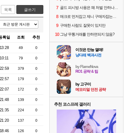
7
골드 피시방 사용은 왜 처벌 안하나요?
목록
글쓰기
8
매크로 먼저잡고 제니 구매자잡는게 맞는 순서아님?
9
구매한 사람도 잘못이 있지만
10
그냥 무통거래를 안하면되지 않음?
등록일
조회
추천
13:28
49
0
이것은 만능 열매!
냥다래 백과사전
10:11
79
0
by FlameNova
22:59
379
0
RO1 공략 & 팁
22:57
179
0
by 고구미
22:07
172
0
메모리얼 던전 공략
21:48
139
0
추천 코스프레 갤러리
21:35
224
0
21:20
137
0
18:46
126
0