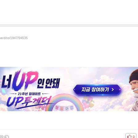
oard/ro/1947/94535
20:47)
공감
비공
0