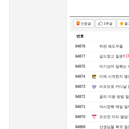
인증글
3추글
즐
번호
94878
뒤판 쉐도우들
[1
94877
길드창고 질문!!
94875
아기상어 일퀘는 
94874
이제 시작한지 몇
94873
비프모로 카디날
94872
골피 이용 방법 
94871
야시장퀘 매일 일
94870
프모전 미리 발담
94869
선생님들 복귀 질문