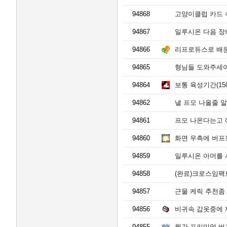
94868
고양이클럽 카드 
94867
일루시온 다음 장
94866
리프로듀스로 배운 크로
94865
형님들 도와주세여
94864
보통 육성기간(150
94862
낼 프모 나올줄 
94861
프모 나온다는고 
94860
화면 우측에 버프
94859
일루시온 아머를 사려
94858
(완료)크로스임팩
94857
근물 케릭 추천좀
94856
비귀속 갑옷중에 
94855
월간 프리미엄 버