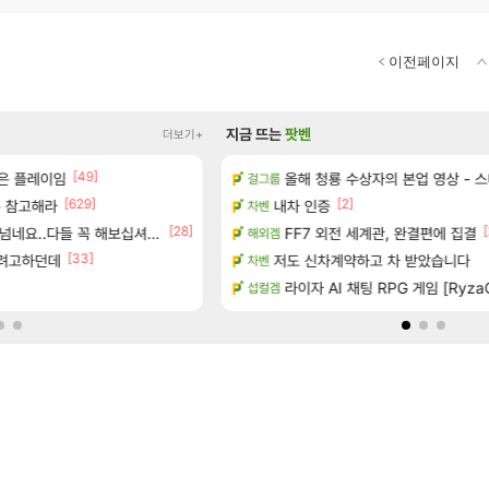
이전페이지
지금 뜨는
팟벤
더보기+
[49]
[289]
 오픈 트레일러
먹은 플레이임
올해 청룡 수상자의 본업 영상 - 
“ 경기도 사실상 부도. ”
걸그룹
메이플
[629]
[2]
[33]
 참고해라
공개
내차 인증
오늘 갑자기 떡상한 팔찌옵션
차벤
로아
[1]
[28]
[7]
[
왔습니다.
넘네요..다들 꼭 해보십셔ㅁㅊ
FF7 외전 세계관, 완결편에 집결
오 미쳣네..
해외겜
리니지M
[33]
[1
하려고하던데
하는 법
저도 신차계약하고 차 받았습니다
젠지 한화 3세트 경기 딜량..jpg
차벤
LoL
[10]
 (8/5)
라이자 AI 채팅 RPG 게임 [RyzaC
미친놈들아니야 ㅡㅡ
섭컬겜
리니지M