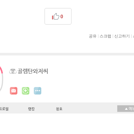
0
공유
스크랩
신고하기
골렘탄와저씨
프로필
랭킹
칭호