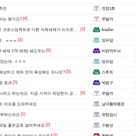
추천
전장1호
[4]
비는 뭔가요?
무얼까
[1]
스임팩트로 다른 어체쉐체가 리프로듀스 할 수 있나요?
lica2on
[2]
.. ㅠㅠㅠ
양규암
[6]
 쉐체 170 쉐체) 쉐도우는
비판적두뇌
알았는데..ㅎㅎㅎ
양규암
[5]
예상하고 캐릭 먼저 육성해도 되나요?
스루트
[3]
창 효과
박범구
[5]
고 하는데요. 지금 가격이 적당한지 궁금합니다.
무얼까
트 리프좀 도와주세요
남극황제펭귄
[1]
 부탁드려요
유랑집시
[2]
제일 좋은갑옷 알려주세요
수왕성
[2]
프 패키지 왜 안보이는건가용?
황월영