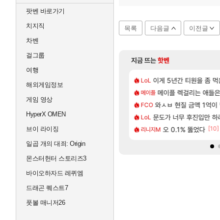
팟벤 바로가기
치지직
목록
다음글
이전글
차벤
걸그룹
지금 뜨는
핫벤
여행
[37]
트메어 클리어 TOP10 알려드립니다.
발사 신작 [시노비 넥서스] 연내 출시 예정
비스트 오브 리인카네이션
이게 5년간 티원을 좀 
PV
LoL
해외게임정보
[65]
서브컬쳐 게임 [펄 인 블루] 티저 사이트 오픈
플뜸ㅋㅋ
메이플 렉걸리는 애들은
「에린」 컨셉 포스터 
아스오라
메이플
게임 영상
[329]
 시ㅡ발련아
| 야간 보초는 너무 힘들어
7년만에 가족여행을 다녀
와ㅅㅂ 현질 금액 1억이 
여행
FCO
HyperX OMEN
[44]
스피드 효율 요약
지도 공략 (1 ~ 12장)
문도가 너무 후진입만 
쿠를 먼저 보내서 기습
비스트
LoL
[46]
[10]
는거 먼가 좀 몬가몬가네..
 로비에 온라인 기능이 있는데
브이 라이징
리싱크드 1.06 패치노트
오 0.1% 뚫었다
리싱크드
리니지M
일곱 개의 대죄: Origin
몬스터헌터 스토리즈3
바이오하자드 레퀴엠
드래곤 퀘스트7
풋볼 매니저26