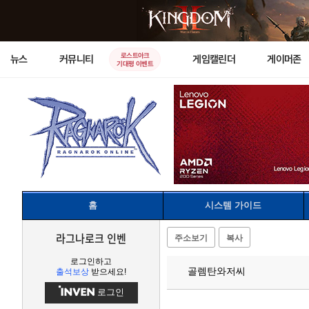
로스트아크
뉴스
커뮤니티
게임캘린더
게이머존
기대평 이벤트
홈
시스템 가이드
라그나로크 인벤
주소보기
복사
로그인하고
골렘탄와저씨
출석보상
받으세요!
로그인