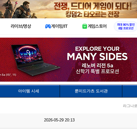
X
최대 90% 할인
라이브/영상
게이밍/IT
게임스토어
8월 프로모션
아이템 시세
룬미드가츠 도서관
라그나로
2026-05-29 20:13