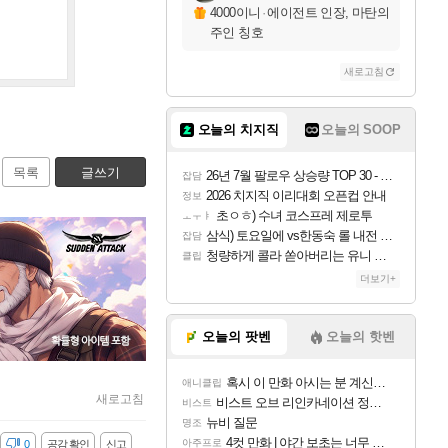
4000이니
·
에이전트 인장, 마탄의
주인 칭호
새로고침
오늘의 치지직
오늘의 SOOP
목록
글쓰기
26년 7월 팔로우 상승량 TOP 30 - 월간 치지직
잡담
2026 치지직 이리대회 오픈컵 안내
정보
초ㅇㅎ) 수녀 코스프레 제로투
ㅗㅜㅑ
삼식) 토요일에 vs한동숙 롤 내전 예정
잡담
청량하게 콜라 쏟아버리는 유니 ㅋㅋㅋ
클립
더보기+
오늘의 팟벤
오늘의 핫벤
혹시 이 만화 아시는 분 계신가요
애니클립
새로고침
비스트 오브 리인카네이션 정보/공략글 모음
비스트
뉴비 질문
명조
4컷 만화 | 야간 보초는 너무 힘들어
아주프로
감
0
공감 확인
신고