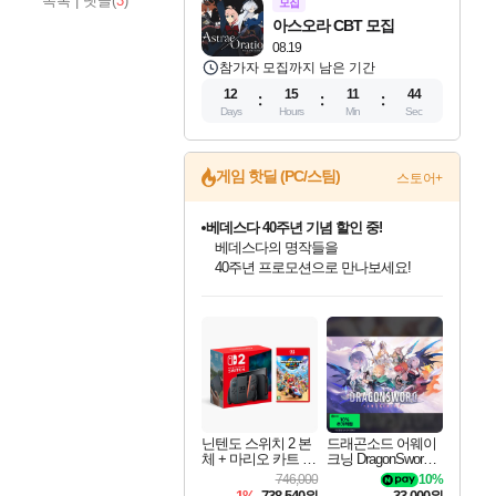
목록
|
댓글(
3
)
모집
아스오라 CBT 모집
08.19
참가자 모집까지 남은 기간
12
15
11
43
Days
Hours
Min
Sec
게임 핫딜 (PC/스팀)
스토어+
마블 투혼 파이팅 소울즈 예약 판매 중!
마블 히어로 총 출동&화려한 격투!
네이버 포인트 혜택까지!
인벤게임즈 8월 특별 할인!
드래곤소드: 어웨이크닝 입점!
문명 7 특별 할인!
귀무자: 검의 길 예약 판매 중!
비스트 오브 리인카네이션 정식 출시!
커세어 코브 출시 기념 할인!
더 렐릭 퍼스트 가디언 정식 출시
베데스다 40주년 기념 할인 중!
캡콤 프렌차이즈 할인 진행 중!
캡콤 일부 상품 상시 할인
스타워즈 은하계 레이서
로블록스 기프트 카드 공식 입점
인기 퍼블리셔 모음!
스팀으로 만나는 드래곤소드!
조선&고려 DLC 출시 예정
10% 할인과
게임프릭 신작 IP
해적'섬'을 발전시키자!
설화x하드코어 액션!
베데스다의 명작들을
몬헌, 바하 등 인기 IP를
몬헌 와일즈 & 드래곤즈 도그마2
인벤게임즈에서 10% 추가 적립
Robux를 가장 안전하고
최대 90% 할인가를 만나보세요!
네이버혜택과 함께 만나보세요!
50%할인&추가 적립까지!
이니&베니 혜택까지!
네이버 혜택가와 함께 예약하세요!
할인&네이버혜택으로 만나보세요!
네이버페이 혜택과 만나보세요!
40주년 프로모션으로 만나보세요!
할인가에 만나보세요!
일부 에디션 상시 할인!
혜택으로 예약 판매 중
편안하게 충전하세요
닌텐도 스위치 2 본
드래곤소드 어웨이
체 + 마리오 카트 월
크닝 DragonSword A
드
wakening
746,000
10%