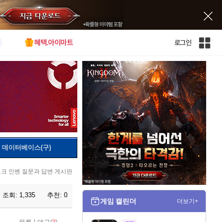
혜택.아이마트
로그인
인
벤
전
체
사
이
트
맵
데이터베이스(구)
크 인벤 질문과 답변 게시판
조회:
1,335
추천:
0
게임 캘린더
더보기+