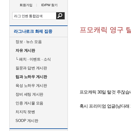
회원가입
ID/PW 찾기
프모캐릭 영구 
라그나로크 화제 집중
정보 · 뉴스 모음
자유 게시판
└
패치 · 이벤트 · 소식
질문과 답변 게시판
팁과 노하우 게시판
육성 노하우 게시판
프모캐릭 30일 탈것 주잖습
장비 세팅 게시판
인증 게시물 모음
혹시 프리미엄 업글(냥다래 
치지직 팟벤
SOOP 게시판