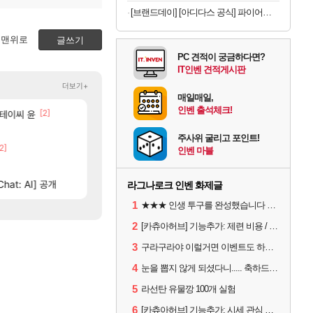
[브랜드데이] [아디다스 공식] 파이어버드 트랙 탑 KD3844
맨위로
글쓰기
PC 견적이 궁금하다면?
IT인벤 견적게시판
더보기+
매일매일,
인벤 출석체크!
[2]
스테이씨 윤
[벨가르딘] 나이트메어 클리어 TOP10 알려드립니
섬란 카구라 개발사 신작 [시노비 넥서스] 연내 
섭컬겜
로아
[65]
넷마블, 신작 서브컬쳐 게임 [펄 인 블루] 티저 사이
와 ㅁㅊ 컴플뜸ㅋㅋ
섭컬겜
메이플
주사위 굴리고 포인트!
2]
[329]
이적자 숙코 시ㅡ발련아
4컷 만화 | 야간 보초는 너무 힘들어
아주프로
메이플
인벤 마블
3]
[44]
완갑 정보 초스피드 효율 요약
챕터별 길찾기/지도 공략 (1 ~ 12장)
비스트
로아
[46]
hat: AI] 공개
벨가 1관 잡히는거 먼가 좀 몬가몬가네..
테스트 때는 로비에 온라인 기능이 있는데
리밋제로
로아
라그나로크 인벤 화제글
1
★★★ 인생 투구를 완성했습니다 ★★★
2
[카츄아허브] 기능추가: 제련 비용 / 데미지 시뮬레이터 8월 5일자 아이템 반영
3
구라구라야 이럴거면 이벤트도 하루 연장해라 직장인들 1일차 버리게 하지말고?
4
눈을 뽑지 않게 되셨다니..... 축하드립니다.
5
라선탄 유물깡 100개 실험
6
[카츄아허브] 기능추가: 시세 관심 목록 / 인챈트 빨간약