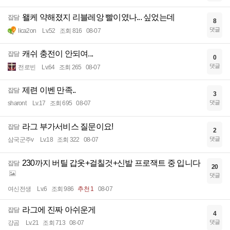
왤케 약해졌지 리블레앙 빨이였나... 싶었는데
잡담
8
댓글
lica2on
Lv.52
조회 816
08-07
캐쉬 충전이 안되여...
잡담
0
댓글
전로빈
Lv.64
조회 265
08-07
제련 이벤 만족..
잡담
3
댓글
sharont
Lv.17
조회 695
08-07
라그 부가서비스 질문이요!
잡담
2
댓글
삼국군주v
Lv.18
조회 322
08-07
230까지 버틸 갑옷+걸칠것+신발 프로잭트 중 입니다
잡담
20
댓글
여신전생
Lv.6
조회 986
추천 1
08-07
라그에 진짜 아쉬운게
잡담
4
댓글
걍곰
Lv.21
조회 713
08-07