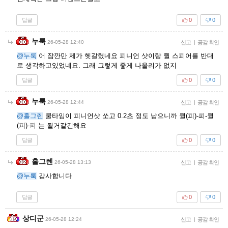
답글
0
0
누룩
26-05-28 12:40
신고
|
공감 확인
@누룩
어 잠깐만 제가 헷갈렸네요 피니언 샷이랑 퀼 스피어를 반대
로 생각하고있었네요. 그래 그렇게 좋게 나올리가 없지
답글
0
0
누룩
26-05-28 12:44
신고
|
공감 확인
@홀그렌
쿨타임이 피니언샷 쏘고 0.2초 정도 남으니까 퀼(피)-피-퀼
(피)-피 는 될거같긴해요
답글
0
0
홀그렌
26-05-28 13:13
신고
|
공감 확인
@누룩
감사합니다
답글
0
0
상디군
26-05-28 12:24
신고
|
공감 확인