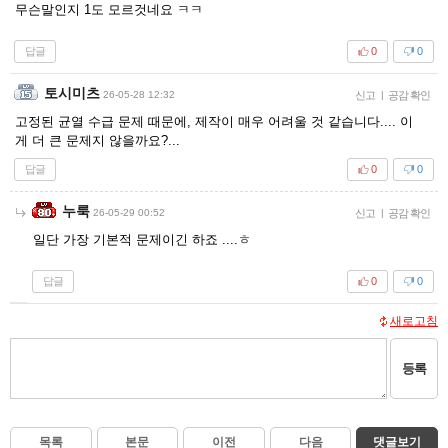
무슨말인지 1도 모르것네요 ㅋㅋ
답글
0
0
토시미츠
26-05-28 12:32
신고
|
공감 확인
고정된 균열 수급 문제 때문에, 제작이 매우 어려울 것 같습니다.... 이
게 더 큰 문제지 않을까요?...
답글
0
0
누룩
26-05-29 00:52
신고
|
공감 확인
일단 가장 기본적 문제이긴 하죠 ....ㅎ
답글
0
0
새로고침
등록
목록
본문
이전
다음
댓글보기