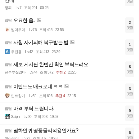
건데
댓글
형즤
Lv.7
조회 291
00:25
오묘한 옵..
잡담
2
댓글
엘마쿠미
Lv.76
조회 415
23:56
사칭 사기피해 복구받는 법
잡담
1
댓글
우진용
Lv.42
조회 413
23:29
제보 게시판 한번만 확인 부탁드려요
잡담
8
댓글
전부부질없다
Lv.44
조회 572
추천 2
22:25
이벤트도 매크로네 ㅋㅋ
잡담
3
댓글
민트향기
Lv.51
조회 616
추천 4
22:15
마격 부탁 드립니다.
잡담
9
댓글
Saiph
Lv.90
조회 203
19:57
멸화인퀴 명중물리적용인가요?
잡담
6
댓글
이스레이
Lv.73
조회 359
18:28