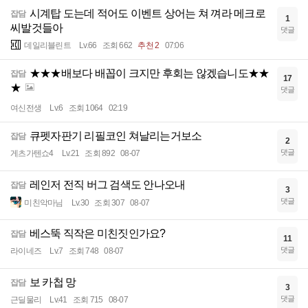
시계탑 도는데 적어도 이벤트 상어는 쳐 껴라 메크로
잡담
1
씨발것들아
댓글
데일리블린트
Lv.66
조회 662
추천 2
07:06
★★★배보다 배꼽이 크지만 후회는 않겠습니도★★
잡담
17
★
댓글
여신전생
Lv.6
조회 1064
02:19
큐펫자판기 리필코인 쳐날리는거보소
잡담
2
댓글
게츠가텐쇼4
Lv.21
조회 892
08-07
레인저 전직 버그 검색도 안나오내
잡담
3
댓글
미친악마님
Lv.30
조회 307
08-07
베스뚝 직작은 미친짓인가요?
잡담
11
댓글
라이네즈
Lv.7
조회 748
08-07
보 카첩 망
잡담
3
댓글
근딜물리
Lv.41
조회 715
08-07