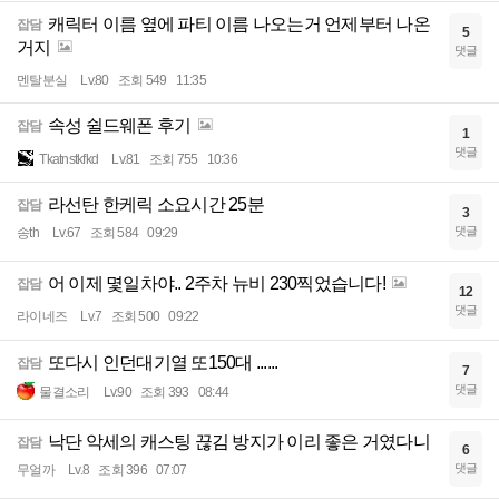
캐릭터 이름 옆에 파티 이름 나오는거 언제부터 나온
잡담
5
거지
댓글
멘탈분실
Lv.80
조회 549
11:35
속성 쉴드웨폰 후기
잡담
1
댓글
Tkatnstkfkd
Lv.81
조회 755
10:36
라선탄 한케릭 소요시간 25분
잡담
3
댓글
송th
Lv.67
조회 584
09:29
어 이제 몇일차야.. 2주차 뉴비 230찍었습니다!
잡담
12
댓글
라이네즈
Lv.7
조회 500
09:22
또다시 인던대기열 또150대 ......
잡담
7
댓글
물결소리
Lv.90
조회 393
08:44
낙단 악세의 캐스팅 끊김 방지가 이리 좋은 거였다니
잡담
6
댓글
무얼까
Lv.8
조회 396
07:07