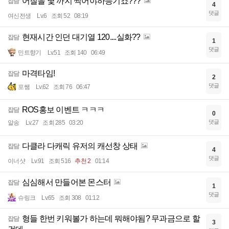
어질을 몇 까지 찍어야하능기죠???
잡담
4
댓글
여신전생
Lv.6
조회 52
08:19
현재시간 인던 대기열 120....실화??
잡담
1
댓글
민트향기
Lv.51
조회 140
06:49
마격타임!
잡담
2
댓글
포쌤
Lv.62
조회 76
06:47
ROS홍보 이벤트 ㅋㅋㅋ
잡담
0
댓글
알송
Lv.27
조회 285
03:20
다클라 다캐릭 유저의 캐선창 상태
잡담
4
댓글
이너샷
Lv.91
조회 516
추천 2
01:14
심심해서 만들어본 몬스터
잡담
1
댓글
슈링크
Lv.65
조회 308
01:12
형들 한번 키워볼가 하는데 뭐해야됨? 무과금으로 할
잡담
3