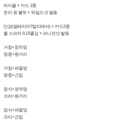
라이플 + 카드 2종
온리 원 블릿 + 와일드샷 발동
단검(알테리아?알리테아) + 카드2종
퀼 스피어 0.15쿨감 + 피니언샷 발동
거침+정적망
명중+원거리
거침+파멸망
명중+근접
잠식+정적망
크리+원거리
잠식+파멸망
크리+근접