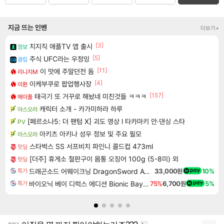
지금 뜨는 인벤
더보기+
[3]
치지직 애플TV 앱 출시
정보
[5]
주식 UFC라는 우정잉
클립
[11]
이 맛에 주말던전 돔
리니지M
[4]
이케부쿠로 팝업행사장
이환
[157]
태극기 또 거꾸로 해놨네 미친것들 ㅋㅋㅋ
메이플
캐릭터 소개 - 카가미하라 하루
아스오라
[페르소나5: 더 팬텀 X] 괴도 영상 l 타카마키 안·댄싱 스타
PV
아키츠 아키나 성우 정보 및 주요 필모
아스오라
스타벅스 SS 서프비치 파인니 콜드컵 473ml
핫딜
[더주] 휴게소 철판구이 몸통 오징어 100g (5-8미) 외
핫딜
드래곤소드 어웨이크닝 DragonSword Awakening
33,000원
10%
특가
바이오닉 베이 디럭스 에디션 Bionic Bay Deluxe Edition
75%
6,700원
5%
특가