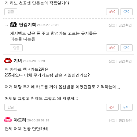
거 하노 천공셋 만든놈의 작품일거야.....
답글
0
0
단검기학
26-05-27 23:31
신고
|
공감 확인
캐시템도 같은 돈 주고 함정카드 고르는 유저들은
피눈물 나는듯
답글
0
0
기녀
26-05-28 02:29
신고
|
공감 확인
저 카타르 책 +카드2종은
265제였나 어체 무기카드랑 같은 계열인건가요?
저거 해당 무기에 카드를 꺼야 옵션발동 이였던걸로 기억하는데;;;
어체도 그렇고 천제도 그렇고 왜 저렇게;;;
답글
0
0
야드라
26-05-28 09:19
신고
|
공감 확인
천제 어체 천공 단단하네