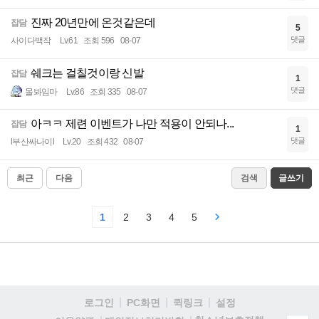
진짜 20년만에 온것같은데
잡담
5
댓글
사이다백작
Lv.61
조회 596
08-07
쉐크는 걸칠것이랑 신발
잡담
1
댓글
몰봐임마
Lv.86
조회 335
08-07
아ㅋㅋ 제련 이벤트가 나만 적용이 안되나...
잡담
1
댓글
l부산싸나이l
Lv.20
조회 432
08-07
최근
다음
검색
글쓰기
1
2
3
4
5
로그인
PC화면
퀵링크
설정