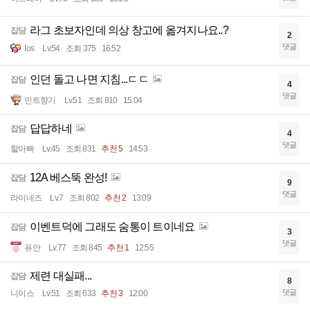
라그 초보자인데 의상 창고에 옮겨지나요..?
잡담
2
댓글
Ios
Lv.54
조회 375
16:52
인던 돌고 나면 지침...ㄷㄷ
잡담
4
댓글
민트향기
Lv.51
조회 810
15:04
답답하네
잡담
4
댓글
할아빠
Lv.45
조회 831
추천 5
14:53
12A 베스뚝 완성!
잡담
9
댓글
라이네즈
Lv.7
조회 802
추천 2
13:09
이벤트덕에 그래도 숨통이 트이네요
잡담
3
댓글
퓨안
Lv.77
조회 845
추천 1
12:55
제련 대실패...
잡담
8
댓글
니이스
Lv.51
조회 633
추천 3
12:00