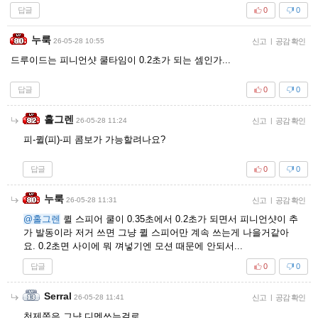
답글
0
0
누룩
26-05-28 10:55
신고
|
공감 확인
드루이드는 피니언샷 쿨타임이 0.2초가 되는 셈인가...
답글
0
0
홀그렌
26-05-28 11:24
신고
|
공감 확인
피-퀼(피)-피 콤보가 가능할려나요?
답글
0
0
누룩
26-05-28 11:31
신고
|
공감 확인
@홀그렌
퀼 스피어 쿨이 0.35초에서 0.2초가 되면서 피니언샷이 추
가 발동이라 저거 쓰면 그냥 퀼 스피어만 계속 쓰는게 나을거같아
요. 0.2초면 사이에 뭐 껴넣기엔 모션 때문에 안되서...
답글
0
0
Serral
26-05-28 11:41
신고
|
공감 확인
천제쪽은 그냥 디멘쓰는걸로