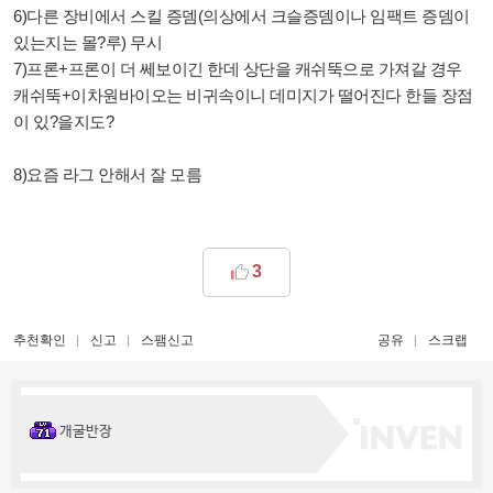
6)다른 장비에서 스킬 증뎀(의상에서 크슬증뎀이나 임팩트 증뎀이
있는지는 몰?루) 무시
7)프론+프론이 더 쎄보이긴 한데 상단을 캐쉬뚝으로 가져갈 경우
캐쉬뚝+이차원바이오는 비귀속이니 데미지가 떨어진다 한들 장점
이 있?을지도?
8)요즘 라그 안해서 잘 모름
3
추천확인
신고
스팸신고
공유
스크랩
개굴반장