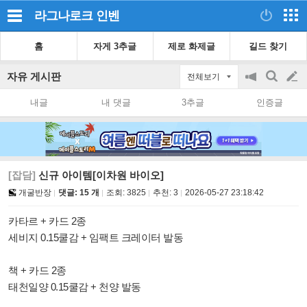
라그나로크
인벤
홈
자게 3추글
제로 화제글
길드 찾기
자유 게시판
전체보기
공
검
글
지
색
내글
내 댓글
3추글
인증글
on/off
쓰
기
[잡담]
신규 아이템[이차원 바이오]
개굴반장
댓글: 15 개
조회:
3825
추천:
3
2026-05-27 23:18:42
카타르 + 카드 2종
세비지 0.15쿨감 + 임팩트 크레이터 발동
책 + 카드 2종
태천일양 0.15쿨감 + 천양 발동