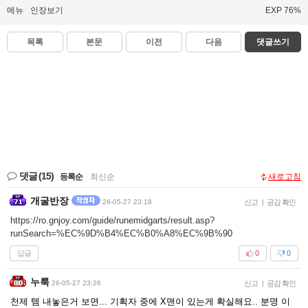
메뉴
인장보기
EXP 76%
목록
본문
이전
다음
댓글쓰기
댓글
(15)
등록순
|
최신순
새로고침
개굴반장
26-05-27 23:18
신고
|
공감 확인
https://ro.gnjoy.com/guide/runemidgarts/result.asp?
runSearch=%EC%9D%B4%EC%B0%A8%EC%9B%90
답글
0
0
누룩
26-05-27 23:26
신고
|
공감 확인
천제 템 내놓은거 보면... 기획자 중에 X맨이 있는게 확실해요.. 분명 이