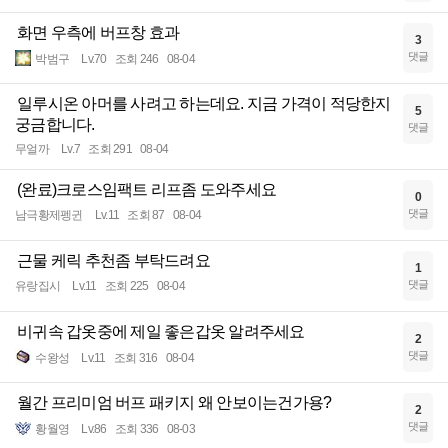
화면 우측에 버프창 효과
3
댓글
박범구
Lv.70
조회 246
08-04
일루시온 아머를 사려고 하는데요. 지금 가격이 적당한지
5
궁금합니다.
댓글
무얼까
Lv.7
조회 291
08-04
(완료)크로스임팩트 리프좀 도와주세요
0
댓글
남극황제펭귄
Lv.11
조회 87
08-04
근물 케릭 추천좀 부탁드려요
1
댓글
유랑집시
Lv.11
조회 225
08-04
비귀속 갑옷중에 제일 좋은갑옷 알려주세요
2
댓글
수왕성
Lv.11
조회 316
08-04
월간 프리미엄 버프 패키지 왜 안보이는건가용?
2
댓글
황월영
Lv.86
조회 336
08-03