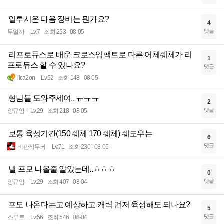
일루시온 다음 장비는 뭔가요?
4
댓글
무얼까
Lv.7
조회 253
08-05
리프로듀스로 배운 크로스임팩트로 다른 어체쉐체가 리
1
프로듀스 할 수 있나요?
댓글
lica2on
Lv.52
조회 148
08-05
형님들 도와주세여.. ㅠㅠㅠ
2
댓글
양규암
Lv.29
조회 218
08-05
보통 육성기간(150 쉐체 170 쉐체) 쉐도우는
6
댓글
비판적두뇌
Lv.71
조회 230
08-05
낼 프모 나올줄 알았는데..ㅎㅎㅎ
0
댓글
양규암
Lv.29
조회 407
08-04
프모 나온다는고 예상하고 캐릭 먼저 육성해도 되나요?
5
댓글
스루트
Lv.56
조회 546
08-04