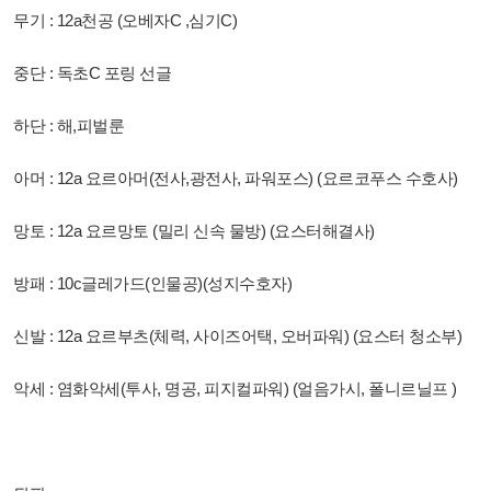
무기 : 12a천공 (오베자C ,심기C)
중단 : 독초C 포링 선글
하단 : 해,피벌룬
아머 : 12a 요르아머(전사,광전사, 파워포스) (요르코푸스 수호사)
망토 : 12a 요르망토 (밀리 신속 물방) (요스터해결사)
방패 : 10c글레가드(인물공)(성지수호자)
신발 : 12a 요르부츠(체력, 사이즈어택, 오버파워) (요스터 청소부)
악세 : 염화악세(투사, 명공, 피지컬파워) (얼음가시, 폴니르닐프 )