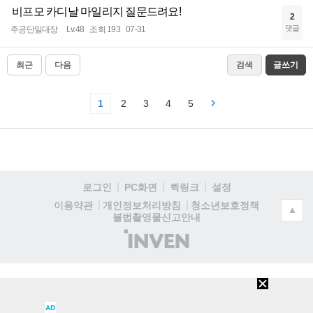
비프모 카디날 마일리지 질문드려요!
2
댓글
주공단일대장
Lv.48
조회 193
07-31
최근
다음
검색
글쓰기
1
2
3
4
5
로그인
PC화면
퀵링크
설정
청소년보호정책
이용약관
개인정보처리방침
▲
불법촬영물신고안내
(주)
인
벤
AD