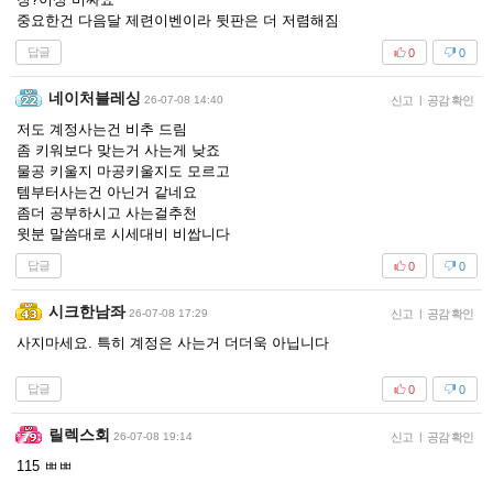
중요한건 다음달 제련이벤이라 뒷판은 더 저렴해짐
답글
0
0
네이처블레싱
26-07-08 14:40
신고
|
공감 확인
저도 계정사는건 비추 드림
좀 키워보다 맞는거 사는게 낮죠
물공 키울지 마공키울지도 모르고
템부터사는건 아닌거 같네요
좀더 공부하시고 사는걸추천
윗분 말씀대로 시세대비 비쌉니다
답글
0
0
시크한남좌
26-07-08 17:29
신고
|
공감 확인
사지마세요. 특히 계정은 사는거 더더욱 아닙니다
답글
0
0
릴렉스회
26-07-08 19:14
신고
|
공감 확인
115 ㅃㅃ