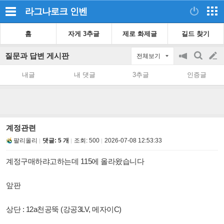
라그나로크
인벤
홈
자게 3추글
제로 화제글
길드 찾기
질문과 답변 게시판
전체보기
공
검
글
지
색
내글
내 댓글
3추글
인증글
on/off
쓰
기
계정관련
팔리올리
댓글: 5 개
조회:
500
2026-07-08 12:53:33
계정구매하랴고하는데 115에 올라왔습니다
앞판
상단 : 12a천공뚝 (강공3LV, 메자이C)