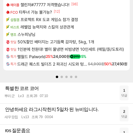
[98]
챌린저#77777 저격했습니다!
메이플
[12]
타투녀 가능 불가능?
FCO
프로젝트 RX 도쿄 게임쇼 참가 결정
섭컬겜
레벨업 능력치와 스킬의 상관관계
비스트
스누피냥님
명조
50%할인 배터지는 고기듬뿍 감자탕, 5kg, 1개
핫딜
1인분에 천원대! 별미 물냉면 비빔냉면 10인세트 (메밀/칡/도토리)
핫딜
팰월드 Palworld
25%
24,000원
5%
특가
드래곤 퀘스트 빌더즈 2 파괴신 시도와 텅 빈 섬 Dragon Quest Builders 2
54,900원
50%
27,450원
특가
특별한 코르 코어
1
댓글
뿌리군
Lv.3
조회 28
07:10
안녕하세요 라그시작한지 5일차 된 뉴비입니다.
2
댓글
새우깡칩
Lv.13
조회 79
00:04
ros 질문좀요
1