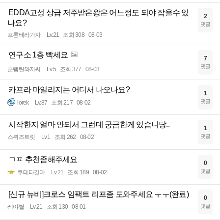
EDDA고성 상급 저주받은왕은 어느정도 되야 잡을수 있
2
나요?
댓글
프론테라가자
Lv.21
조회 308
08-03
연구소 1층 빡세요
7
댓글
골렘탄와저씨
Lv.5
조회 377
08-03
카프라 마일리지는 어디서 나오나요?
1
댓글
iorek
Lv.87
조회 217
08-02
시작한지 얼마 안되서 그런데 궁금한게 있습니당..
1
댓글
스퀴즈트릿
Lv.1
조회 262
08-02
ㄱㅍ 추천좀해주세요
0
댓글
쿠테타길마
Lv.21
조회 189
08-02
[신규 뉴비]크로스 임팩트 리프좀 도와주세요 ㅜㅜ(완료)
0
댓글
레야별
Lv.21
조회 130
08-01