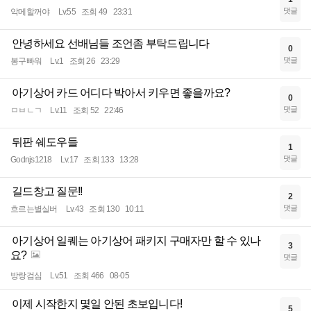
댓글
악메할꺼야
Lv.55
조회 49
23:31
안녕하세요 선배님들 조언좀 부탁드립니다
0
댓글
봉구빠워
Lv.1
조회 26
23:29
아기상어 카드 어디다 박아서 키우면 좋을까요?
0
댓글
ㅁㅂㄴㄱ
Lv.11
조회 52
22:46
뒤판 쉐도우들
1
댓글
Godnjs1218
Lv.17
조회 133
13:28
길드창고 질문!!
2
댓글
흐르는별실버
Lv.43
조회 130
10:11
아기상어 일퀘는 아기상어 패키지 구매자만 할 수 있나
3
요?
댓글
방랑검심
Lv.51
조회 466
08-05
이제 시작한지 몇일 안된 초보입니다!
5