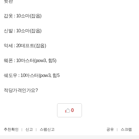
뒷판
갑옷 : 10소마(잡옵)
신발 : 10소마(잡옵)
악세 : 20데프트(잡옵)
웨폰 : 10마스터(pow3, 힘5)
쉐도우 : 10마스터(pow3, 힘5
적당가격인가요?
0
추천확인
신고
스팸신고
공유
스크랩