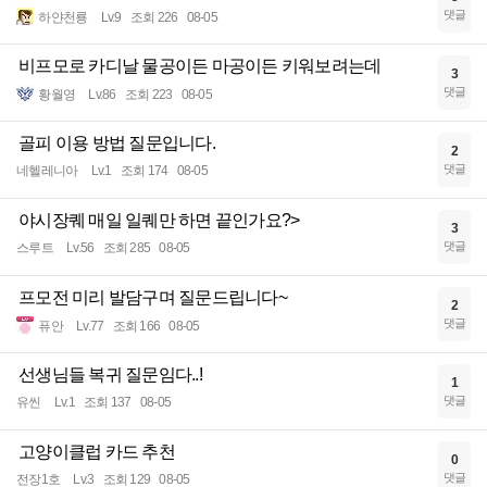
댓글
하얀천룡
Lv.9
조회 226
08-05
비프모로 카디날 물공이든 마공이든 키워보려는데
3
댓글
황월영
Lv.86
조회 223
08-05
골피 이용 방법 질문입니다.
2
댓글
네헬레니아
Lv.1
조회 174
08-05
야시장퀘 매일 일퀘만 하면 끝인가요?>
3
댓글
스루트
Lv.56
조회 285
08-05
프모전 미리 발담구며 질문드립니다~
2
댓글
퓨안
Lv.77
조회 166
08-05
선생님들 복귀 질문임다..!
1
댓글
유씬
Lv.1
조회 137
08-05
고양이클럽 카드 추천
0
댓글
전장1호
Lv.3
조회 129
08-05