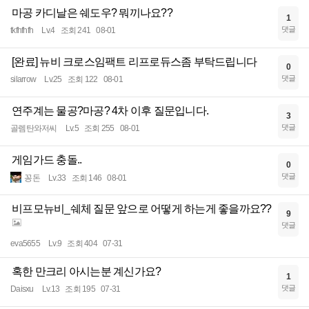
마공 카디날은 쉐도우? 뭐끼나요??
1
댓글
tkfhfhfh
Lv.4
조회 241
08-01
[완료] 뉴비 크로스임팩트 리프로듀스좀 부탁드립니다
0
댓글
silarrow
Lv.25
조회 122
08-01
연주계는 물공?마공? 4차 이후 질문입니다.
3
댓글
골렘탄와저씨
Lv.5
조회 255
08-01
게임가드 충돌..
0
댓글
꽁돈
Lv.33
조회 146
08-01
비프모뉴비_쉐체 질문 앞으로 어떻게 하는게 좋을까요??
9
댓글
eva5655
Lv.9
조회 404
07-31
혹한 만크리 아시는분 계신가요?
1
댓글
Daisxu
Lv.13
조회 195
07-31