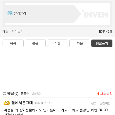
팔리올리
메뉴
인장보기
EXP 42%
목록
본문
이전
다음
댓글쓰기
댓글
(5)
등록순
|
최신순
새로고침
달에서온그대
26-07-08 13:56
신고
|
공감 확인
계정을 왜 삼? 선물하기도 안되는데 그리고 비싸요 템값만 치면 20~30
장?이상 비싸요