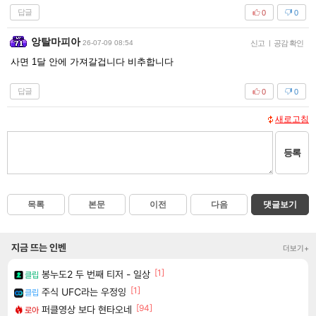
답글
0
0
앙탈마피아
26-07-09 08:54
신고
|
공감 확인
사면 1달 안에 가져갈겁니다 비추합니다
답글
0
0
새로고침
등록
목록
본문
이전
다음
댓글보기
지금 뜨는 인벤
더보기+
[1]
봉누도2 두 번째 티저 - 일상
클립
[1]
주식 UFC라는 우정잉
클립
[94]
퍼클영상 보다 현타오네
로아