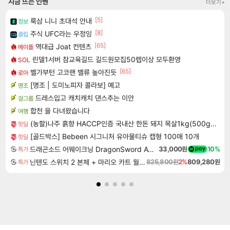
지금 뜨는 인벤
더보기+
[5]
룩삼 니니 초대석 안내
정보
[8]
주식 UFC라는 우정잉
클립
[65]
역대급 Joat 컨텐츠
메이플
린델1서버 참교육길드 길드원모집50렙이상 모두환영
SOL
[65]
벨가부턴 고코랜 밸류 높아진듯
로아
[명조 | 도미노피자 콜라보] 예고
명조
드레스입고 캐치캐치 댄스추는 이안
걸그룹
합천 을 다녀왔습니다
여행
(농할)나주 흙향 HACCP인증 국내산 한돈 돼지 목살1kg(500g+500g)
핫딜
[골드박스] Bebeen 시그니처 유아물티슈 캡형 100매 10개
핫딜
드래곤소드 어웨이크닝 DragonSword Awakening
33,000원
10%
특가
닌텐도 스위치 2 본체 + 마리오 카트 월드 + 포켓몬스터 레전드 ZA 닌텐도 스위치 2 에디션 번들
825,800원
2%
809,280원
특가