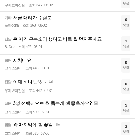
댓글
우마뾰이전설
조회 345
08-02
서클 대려가 주실분
기타
0
댓글
도하doha
조회 368
08-02
흠 이거 우는소리 했다고 바로 뭘 던저주네요
잡담
1
댓글
Buffalo
조회 497
08-01
지치네요
잡담
0
댓글
그라스원더
조회 446
08-01
이제 하나 남았나
잡담
0
댓글
우마뾰이전설
조회 442
07-31
3성 선택권으로 뭘 뽑는게 젤 좋을까요?
질문
5
댓글
그라스원더
조회 590
07-31
와 마지막에 침 꽂임..
잡담
3
댓글
그라스원더
조회 525
07-30