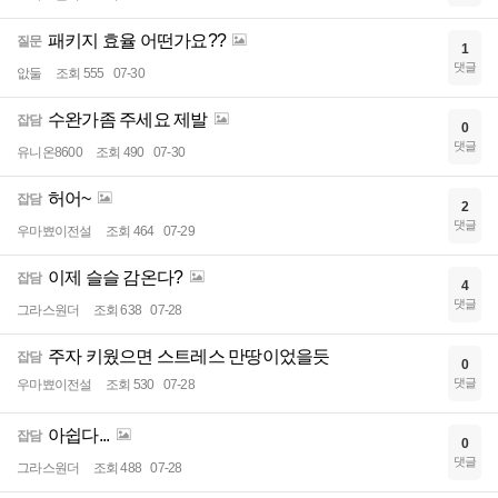
패키지 효율 어떤가요??
질문
1
댓글
앖둘
조회 555
07-30
수완가좀 주세요 제발
잡담
0
댓글
유니온8600
조회 490
07-30
허어~
잡담
2
댓글
우마뾰이전설
조회 464
07-29
이제 슬슬 감온다?
잡담
4
댓글
그라스원더
조회 638
07-28
주자 키웠으면 스트레스 만땅이었을듯
잡담
0
댓글
우마뾰이전설
조회 530
07-28
아쉽다...
잡담
0
댓글
그라스원더
조회 488
07-28