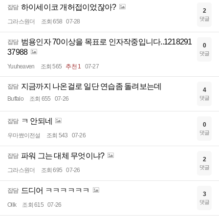
하이세이코 개허접이었잖아?
잡담
2
댓글
그라스원더
조회 658
07-28
범용인자 70이상을 목표로 인자작중입니다..1218291
잡담
0
37988
댓글
Yuuheaven
조회 565
추천 1
07-27
지금까지 나온걸로 일단 연습좀 돌려보는데
잡담
4
댓글
Buffalo
조회 655
07-26
ㅋ 안되네
잡담
0
댓글
우마뾰이전설
조회 543
07-26
파워 그는 대체 무엇이냐?
잡담
2
댓글
그라스원더
조회 695
07-26
드디어 ㅋㅋㅋㅋㅋㅋ
잡담
3
댓글
Ollk
조회 615
07-26