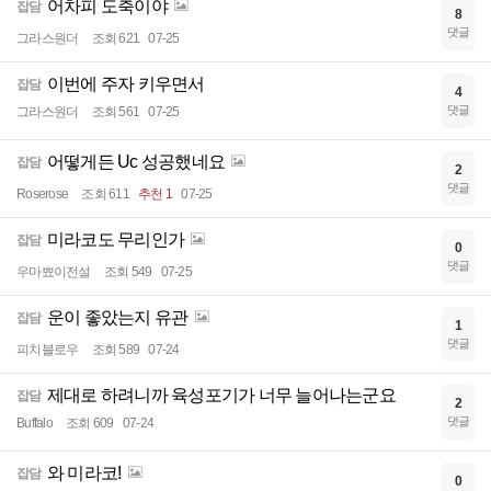
어차피 도축이야
잡담
8
댓글
그라스원더
조회 621
07-25
이번에 주자 키우면서
잡담
4
댓글
그라스원더
조회 561
07-25
어떻게든 Uc 성공했네요
잡담
2
댓글
Roserose
조회 611
추천 1
07-25
미라코도 무리인가
잡담
0
댓글
우마뾰이전설
조회 549
07-25
운이 좋았는지 유관
잡담
1
댓글
피치블로우
조회 589
07-24
제대로 하려니까 육성포기가 너무 늘어나는군요
잡담
2
댓글
Buffalo
조회 609
07-24
와 미라코!
잡담
0