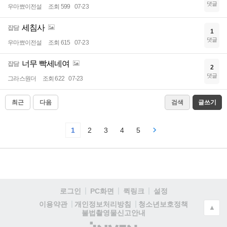
댓글
우마뾰이전설
조회 599
07-23
세침사
잡담
1
댓글
우마뾰이전설
조회 615
07-23
너무 빡세네여
잡담
2
댓글
그라스원더
조회 622
07-23
최근
다음
검색
글쓰기
1
2
3
4
5
로그인
PC화면
퀵링크
설정
청소년보호정책
이용약관
개인정보처리방침
▲
불법촬영물신고안내
(주)