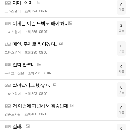
이미.. 이미..
잡담
0
댓글
그라스원더
조회 194
08-07
이제는 이런 도박도 해야 해..
잡담
2
댓글
그라스원더
조회 256
08-07
메인..주자로 써야겠다..
잡담
0
댓글
그라스원더
조회 280
08-06
진짜 안크네
잡담
0
댓글
우마뾰이전설
조회 268
08-06
살려달라고 했잖아..
잡담
0
댓글
그라스원더
조회 293
08-05
저 이번에 기변해서 겜중인데
잡담
0
댓글
영종도사람
조회 406
08-03
실패...
잡담
0