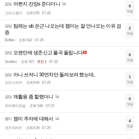
어쩐지 잔장s 준다더니
잡담
0
댓글
그라스원더
조회 595
07-26
팀레는 ub 은근 나오는데 챔미는 잘 안나오는 이유 검
잡담
2
증
댓글
Buffalo
조회 642
07-26
오랜만에 생존신고 풀곡 올립니다
잡담
0
댓글
Sedidoc
조회 557
추천 1
07-25
아니 쓰저니 30연차만 돌려보려 했는데,
잡담
1
댓글
오딘스피어
조회 644
07-25
재활용 좀 할랬더니
잡담
0
댓글
우마뾰이전설
조회 548
07-25
챔미 주자에 대해서
챔미
4
댓글
코즈믹버즈
조회 638
07-25