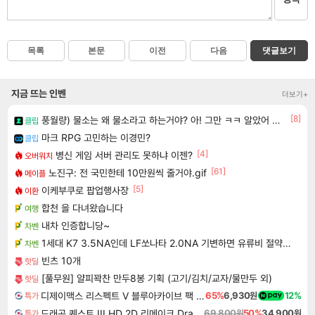
목록
본문
이전
다음
댓글보기
지금 뜨는 인벤
더보기+
[8]
풍월량) 물소는 왜 물소라고 하는거야? 아! 그만 ㅋㅋ 알았어 ㅋㅋ
클립
마크 RPG 고민하는 이경민?
클립
[4]
병신 게임 서버 관리도 못하냐 이젠?
오버워치
[61]
노진구: 전 국민한테 10만원씩 줄거야.gif
메이플
[5]
이케부쿠로 팝업행사장
이환
합천 을 다녀왔습니다
여행
내차 인증합니당~
차벤
1세대 K7 3.5NA인데 LF쏘나타 2.0NA 기변하면 유류비 절약이 얼마나 될까요..?
차벤
빈츠 10개
핫딜
[풀무원] 얄피꽉찬 만두8봉 기획 (고기/김치/교자/물만두 외)
핫딜
디제이맥스 리스펙트 V 블루아카이브 팩 DJMAX RESPECT V Blue Archive Pack DLC
65%
6,930원
12%
특가
드래곤 퀘스트 III HD 2D 리메이크 Dragon Quest III HD 2D Remake
69,800원
50%
34,900원
특가