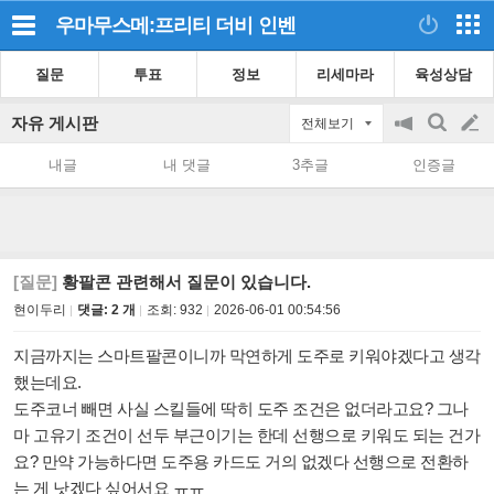
우마무스메:프리티 더비
인벤
질문
투표
정보
리세마라
육성상담
자유 게시판
전체보기
공
검
글
지
색
내글
내 댓글
3추글
인증글
on/off
쓰
기
[질문]
황팔콘 관련해서 질문이 있습니다.
현이두리
댓글: 2 개
조회:
932
2026-06-01 00:54:56
지금까지는 스마트팔콘이니까 막연하게 도주로 키워야겠다고 생각
했는데요.
도주코너 빼면 사실 스킬들에 딱히 도주 조건은 없더라고요?
그나
마 고유기 조건이 선두 부근이기는 한데
선행으로 키워도 되는 건가
요? 만약 가능하다면 도주용 카드도 거의 없겠다 선행으로 전환하
는 게 낫겠다 싶어서요 ㅠㅠ