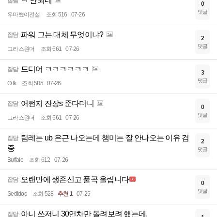
ㅋ 안되네
잡담
0
댓글
우마뾰이전설
조회 516
07-26
파워 그는 대체 무엇이냐?
잡담
2
댓글
그라스원더
조회 661
07-26
드디어 ㅋㅋㅋㅋㅋㅋ
잡담
3
댓글
Ollk
조회 585
07-26
어쩐지 잔장s 준다더니
잡담
0
댓글
그라스원더
조회 561
07-26
팀레는 ub 은근 나오는데 챔미는 잘 안나오는 이유 검
잡담
2
증
댓글
Buffalo
조회 612
07-26
오랜만에 생존신고 풀곡 올립니다
잡담
0
댓글
Sedidoc
조회 528
추천 1
07-25
아니 쓰저니 30연차만 돌려보려 했는데,
잡담