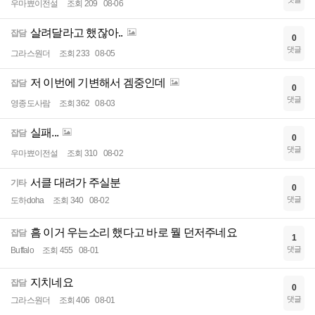
우마뾰이전설
조회 209
08-06
살려달라고 했잖아..
잡담
0
댓글
그라스원더
조회 233
08-05
저 이번에 기변해서 겜중인데
잡담
0
댓글
영종도사람
조회 362
08-03
실패...
잡담
0
댓글
우마뾰이전설
조회 310
08-02
서클 대려가 주실분
기타
0
댓글
도하doha
조회 340
08-02
흠 이거 우는소리 했다고 바로 뭘 던저주네요
잡담
1
댓글
Buffalo
조회 455
08-01
지치네요
잡담
0
댓글
그라스원더
조회 406
08-01