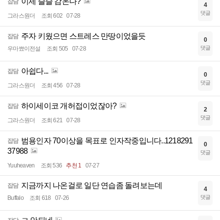
이제 슬슬 감온다?
잡담
4
댓글
그라스원더
조회 602
07-28
주자 키웠으면 스트레스 만땅이었을듯
잡담
0
댓글
우마뾰이전설
조회 505
07-28
아쉽다...
잡담
0
댓글
그라스원더
조회 456
07-28
하이세이코 개허접이었잖아?
잡담
2
댓글
그라스원더
조회 621
07-28
범용인자 70이상을 목표로 인자작중입니다..1218291
잡담
0
37988
댓글
Yuuheaven
조회 536
추천 1
07-27
지금까지 나온걸로 일단 연습좀 돌려보는데
잡담
4
댓글
Buffalo
조회 618
07-26