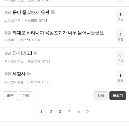
우마뾰이전설
조회 519
07-25
운이 좋았는지 유관
잡담
1
댓글
피치블로우
조회 555
07-24
제대로 하려니까 육성포기가 너무 늘어나는군요
잡담
2
댓글
Buffalo
조회 579
07-24
와 미라코!
잡담
0
댓글
우마뾰이전설
조회 574
07-23
세침사
잡담
1
댓글
우마뾰이전설
조회 585
07-23
최근
다음
검색
글쓰기
1
2
3
4
5