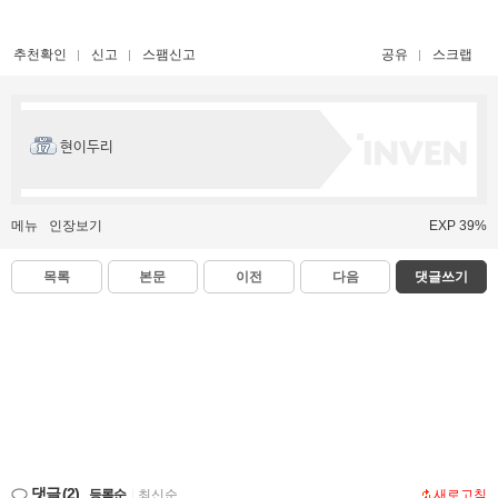
추천확인
신고
스팸신고
공유
스크랩
현이두리
메뉴
인장보기
EXP 39%
목록
본문
이전
다음
댓글쓰기
댓글
(2)
등록순
|
최신순
새로고침