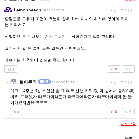
Lemonbeach
26-06-01 22:01
신고
|
공감 확인
황팔콘은 고유기 조건이 백분위 상위 10% 이내의 위치에 있어야 터지
는 거라서요..
선행이면 도주 나오는 순간 고유기는 날아간다고 봐야 합니다.
그래서 어쩔 수 없이 도주 필수인 캐릭이고요.
가속기는 1~2개 더 있으면 좋긴 합니다.
답글
0
0
현이두리
26-06-02 19:44
신고
|
공감 확인
아고... 4주년 3성 스텝업 할 때 더트 선행 캐릭 몇 개 넣어서 돌려야겠
네요. 그래봤자 타루마에라든가 타루마에라든가 타루마에밖에 안 들
어가겠지만요 ㅋㅋㅋ
답글
0
0
새로고침
등록