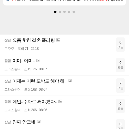
요즘 핫한 결혼 플러팅
잡담
0
댓글
구주주
조회 71
22:18
이미.. 이미..
잡담
0
댓글
그라스원더
조회 126
08-07
이제는 이런 도박도 해야 해..
잡담
2
댓글
그라스원더
조회 168
08-07
메인..주자로 써야겠다..
잡담
0
댓글
그라스원더
조회 206
08-06
진짜 안크네
잡담
0
댓글