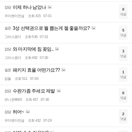
이제 하나 남았나
잡담
0
댓글
우마뾰이전설
조회 415
07-31
3성 선택권으로 뭘 뽑는게 젤 좋을까요?
질문
5
댓글
그라스원더
조회 539
07-31
와 마지막에 침 꽂임..
잡담
3
댓글
그라스원더
조회 492
07-30
패키지 효율 어떤가요??
질문
1
댓글
앖둘
조회 511
07-30
수완가좀 주세요 제발
잡담
0
댓글
유니온8600
조회 457
07-30
허어~
잡담
2
댓글
우마뾰이전설
조회 432
07-29