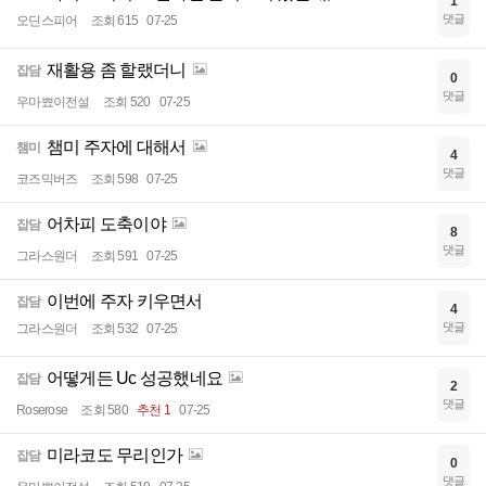
1
댓글
오딘스피어
조회 615
07-25
재활용 좀 할랬더니
잡담
0
댓글
우마뾰이전설
조회 520
07-25
챔미 주자에 대해서
챔미
4
댓글
코즈믹버즈
조회 598
07-25
어차피 도축이야
잡담
8
댓글
그라스원더
조회 591
07-25
이번에 주자 키우면서
잡담
4
댓글
그라스원더
조회 532
07-25
어떻게든 Uc 성공했네요
잡담
2
댓글
Roserose
조회 580
추천 1
07-25
미라코도 무리인가
잡담
0
댓글