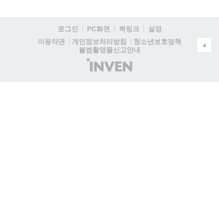
로그인
PC화면
퀵링크
설정
청소년보호정책
이용약관
개인정보처리방침
▲
불법촬영물신고안내
(주)
인
벤