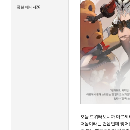
풋볼 매니저26
오늘 트위터보니까 마르제
떠돌이라는 컨셉인데 찢어