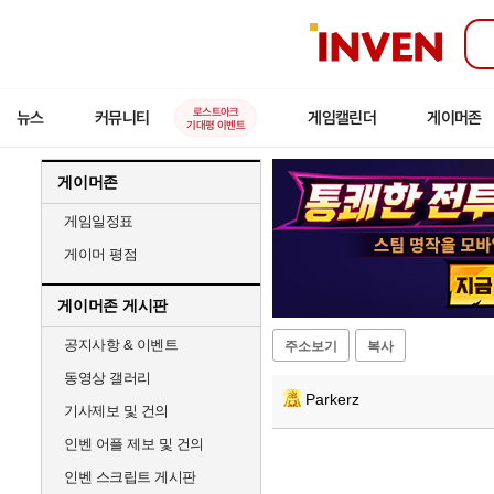
인
벤
로스트아크
뉴스
커뮤니티
게임캘린더
게이머존
기대평 이벤트
게이머존
게임일정표
게이머 평점
게이머존 게시판
공지사항 & 이벤트
주소보기
복사
동영상 갤러리
Parkerz
기사제보 및 건의
인벤 어플 제보 및 건의
인벤 스크립트 게시판