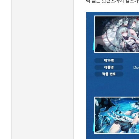
딱 붙는 핫팬츠까지 킬포가 