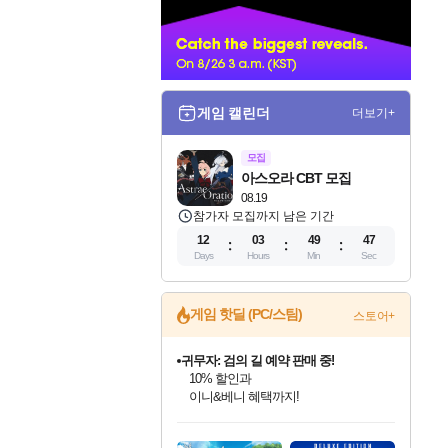
너
게임 캘린더
더보기+
모집
아스오라 CBT 모집
08.19
참가자 모집까지 남은 기간
12
03
49
46
Days
Hours
Min
Sec
게임 핫딜 (PC/스팀)
스토어+
귀무자: 검의 길 예약 판매 중!
10% 할인과
이니&베니 혜택까지!
인벤게임즈 8월 특별 할인!
드래곤소드: 어웨이크닝 입점!
문명 7 특별 할인!
비스트 오브 리인카네이션 정식 출시!
커세어 코브 출시 기념 할인!
더 렐릭 퍼스트 가디언 정식 출시
베데스다 40주년 기념 할인 중!
마블 투혼 파이팅 소울즈 예약 판매 중!
캡콤 프렌차이즈 할인 진행 중!
캡콤 일부 상품 상시 할인
스타워즈 은하계 레이서
로블록스 기프트 카드 공식 입점
인기 퍼블리셔 모음!
스팀으로 만나는 드래곤소드!
조선&고려 DLC 출시 예정
게임프릭 신작 IP
해적'섬'을 발전시키자!
설화x하드코어 액션!
베데스다의 명작들을
마블 히어로 총 출동&화려한 격투!
몬헌, 바하 등 인기 IP를
몬헌 와일즈 & 드래곤즈 도그마2
인벤게임즈에서 10% 추가 적립
Robux를 가장 안전하고