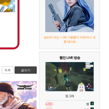
8
헤일로: 캠페인 이볼브드
2
9
캡틴 츠바사 2 월드 파이터즈
10
레고 배트맨: 레거시 오브 더 다크 나이트
승리의 여신: 니케 기묭묭지 아르카나: 포
츈 메이트
웹진 LIVE 방송
목록
글쓰기
둥그레
뱅
LIVE