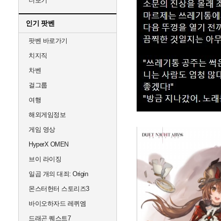
더보기
인기 팟벤
팟벤 바로가기
치지직
차벤
걸그룹
여행
해외게임정보
게임 영상
HyperX OMEN
브이 라이징
일곱 개의 대죄: Origin
몬스터헌터 스토리즈3
바이오하자드 레퀴엠
드래곤 퀘스트7