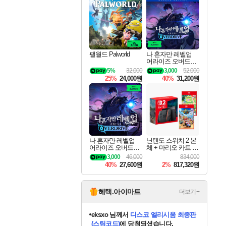
최대 90% 할인가를 만나보세요!
네이버혜택과 함께 만나보세요!
50%할인&추가 적립까지!
네이버 혜택가와 함께 예약하세요!
할인&네이버혜택으로 만나보세요!
네이버페이 혜택과 만나보세요!
40주년 프로모션으로 만나보세요!
네이버 포인트 혜택까지!
할인가에 만나보세요!
일부 에디션 상시 할인!
혜택으로 예약 판매 중
편안하게 충전하세요
팰월드 Palworld
나 혼자만 레벨업
어라이즈 오버드라
이브 디럭스 에디션
5%
32,000
3,000
52,000
Solo Leveling Arise
25%
24,000원
40%
31,200원
Overdrive Deluxe Edi
tion
나 혼자만 레벨업
닌텐도 스위치 2 본
어라이즈 오버드라
체 + 마리오 카트 월
이브 Solo Leveling A
드 + 포켓몬 포코피
3,000
46,000
834,000
rise
아 번들
40%
27,600원
2%
817,320원
혜택.아이마트
더보기+
eksxo
님께서
디스코 엘리시움 최종판
(스팀코드)
에 당첨되셨습니다.