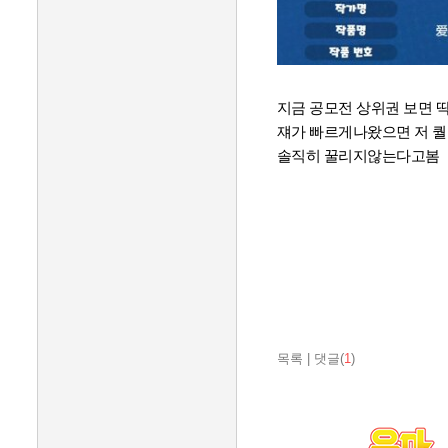
지금 공모전 상위권 보면 
쟤가 빠르게나왔으면 저 퀄
솔직히 꿀리지않는다고봄
목록
|
댓글(
1
)