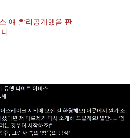
 얘 빨리공개했음 판
라나