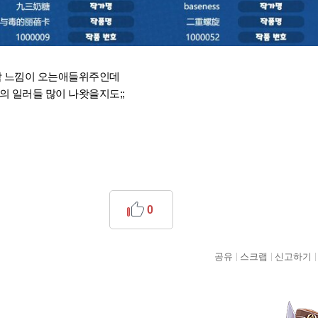
딱 느낌이 오는애들위주인데
의 일러들 많이 나왓을지도;;
0
공유
스크랩
신고하기