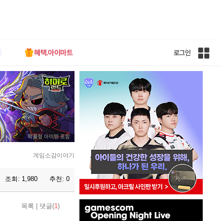
혜택.아이마트
로그인
인
벤
전
체
사
이
트
맵
게임소감이야기
조회:
1,980
추천:
0
인
목록
|
댓글(
1
)
벤
배