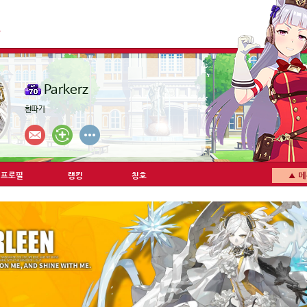
Parkerz
흰따기
프로필
랭킹
칭호