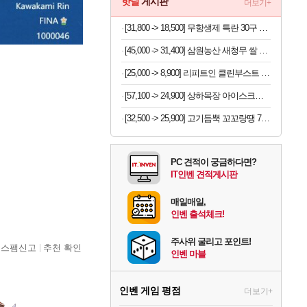
핫딜
게시판
더보기+
[31,800 -> 18,500] 무항생제 특란 30구 x 2세트
[45,000 -> 31,400] 삼원농산 새청무 쌀 상등급 10kg
[25,000 -> 8,900] 리피트인 클린부스트 주방세제 1L x 2개
[57,100 -> 24,900] 상하목장 아이스크림 8개 (초코+프로즌그릭요거트+바이오요거트파르페)
[32,500 -> 25,900] 고기듬뿍 꼬꼬랑땡 700g x 3개
PC 견적이 궁금하다면?
IT인벤 견적게시판
매일매일,
인벤 출석체크!
주사위 굴리고 포인트!
스팸신고
추천 확인
인벤 마블
인벤 게임 평점
더보기+