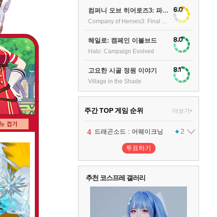
6.0
컴퍼니 오브 히어로즈3: 파이널 스탠드
Company of Heroes3: Final stand
8.0
헤일로: 캠페인 이볼브드
Halo: Campaign Evolved
8.1
고요한 시골 정원 이야기
Village in the Shade
주간 TOP 게임 순위
더보기+
1
2
3
4
5
팰월드
프로야구스피리츠2026
드래곤소드 : 어웨이크닝
블라인드 삼국
어쌔신 크리드: 블랙 플래그 리싱크드
1
2
2
1
투표하기
6
그랑블루 판타지 리링크 - 엔드리스 라그나로크
1
추천 코스프레 갤러리
7
리듬 천국 미라클 스타즈
2