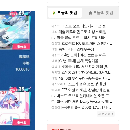
오늘의 팟벤
오늘의 핫벤
비스트 오브 리인카네이션 정보/공략글 모음
비스트
체험 캐릭터만으로 허상 40레벨 하이와티아 5분 컷!｜에이메스·린네·모니에 명함
명조
탈콥 공식 코드 브리치 트레일러
PV
프로젝트 RX 도쿄 게임쇼 참가 결정
섭컬겜
동해바다 추암해수욕장
여행
4컷 만화 | 야간 보초는 너무 힘들어
아주프로
[여행_국내] 남해 독일마을
여행
넷마블, 신작 서브컬쳐 게임 [펄 인 블루] 티저 사이트 오픈
섭컬겜
스위치2판 ‘몬헌 와일즈’, 30~40fps 목표 추정
해외겜
7월~8월 부산-단양-충주-울진 다녀왔어요~
여행
아스오라 성우 정보 및 출연작 모음
아스오라
FF7 외전 세계관, 완결편에 집결
해외겜
비스트 오브 리인카네이션 오픈 트레일러
PV
힐링 탐험 게임 Bearly Awesome 챕터 1 트레일러
PV
[무한대] 출시일, 8월 13일에 나오나
섭컬겜
새로고침