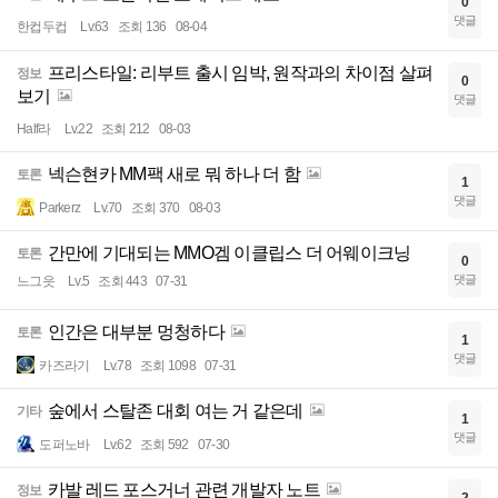
0
댓글
한컵두컵
Lv.63
조회 136
08-04
프리스타일: 리부트 출시 임박, 원작과의 차이점 살펴
정보
0
보기
댓글
Half라
Lv.22
조회 212
08-03
넥슨현카 MM팩 새로 뭐 하나 더 함
토론
1
댓글
Parkerz
Lv.70
조회 370
08-03
간만에 기대되는 MMO겜 이클립스 더 어웨이크닝
토론
0
댓글
느그읏
Lv.5
조회 443
07-31
인간은 대부분 멍청하다
토론
1
댓글
카즈라기
Lv.78
조회 1098
07-31
숲에서 스탈존 대회 여는 거 같은데
기타
1
댓글
도퍼노바
Lv.62
조회 592
07-30
카발 레드 포스거너 관련 개발자 노트
정보