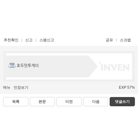
추천확인
신고
스팸신고
공유
스크랩
호두맛투게더
메뉴
인장보기
EXP 57%
목록
본문
이전
다음
댓글쓰기