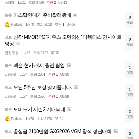
Half라
Lv.21
조회 3468
추천 2
07-13
아스달연대기 준비잘해왔네
토론
0
댓글
Parkerz
Lv.70
조회 2018
추천 1
07-07
신작 MMORPG '제우스 오만의신' 디렉터스 인사이트
정보
0
영상
댓글
한컵두컵
Lv.62
조회 1797
07-01
넥슨 현카 캐시 충전 팁임
토론
1
댓글
Llawliet
Lv.74
조회 2361
추천 1
06-30
오딘 5주년 보상 많이줍니다.
정보
1
댓글
Llawliet
Lv.74
조회 2586
추천 1
06-29
모비노기 시즌2 기대되네
토론
2
댓글
Parkerz
Lv.70
조회 3170
06-24
총상금 2100만원 GXG2026 VGM 창작 경연대회
정보
0
댓글