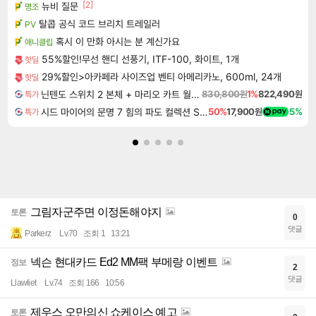
[2]
뉴비 질문
명조
탈콥 공식 코드 브리치 트레일러
PV
혹시 이 만화 아시는 분 계신가요
애니클립
55%할인!무선 핸디 선풍기, ITF-100, 화이트, 1개
핫딜
29%할인>아카페라 사이즈업 벤티 아메리카노, 600ml, 24개
핫딜
닌텐도 스위치 2 본체 + 마리오 카트 월드 + 슈퍼 마리오 파티 잼버리 닌텐도 스위치 2 에디션 + 잼버리 TV 번들
830,800원
1%
822,490원
특가
시드 마이어의 문명 7 힘의 파도 컬렉션 Sid Meier's Civilization VII Tides of Power Collection DLC
50%
17,900원
5%
특가
그림자군주면 이정돈해야지
토론
0
댓글
Parkerz
Lv.70
조회 1
13:21
넥슨 현대카드 Ed2 MM팩 부메랑 이벤트
정보
2
댓글
Llawliet
Lv.74
조회 166
10:56
제우스 오만의신 쇼케이스 예고
토론