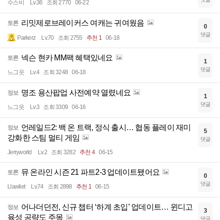
수스비
Lv.36
조회 2770
06-22
리밋제로브레이커스 여캐는 귀여웠음
토론
0
댓글
Parkerz
Lv.70
조회 2755
추천 1
06-18
넥슨 현카 MM팩 혜택있네요
토론
1
댓글
느그읏
Lv.4
조회 3248
06-18
명조 용산팝업 사전예약 열렸네요
정보
1
댓글
느그읏
Lv.3
조회 3309
06-16
언레일드2: 백 온 트랙, 정식 출시… 협동 플레이 재미
정보
5
강화한 스팀 멀티 게임
댓글
Jerryworld
Lv.2
조회 3282
추천 4
06-15
뮤 온라인 시즌 21 파트2-3 업데이트됐어요
토론
0
댓글
Llawliet
Lv.74
조회 2898
추천 1
06-15
어나더던전, 신규 챕터 ‘하계 초입’ 업데이트… 윈디고
정보
3
육성 공략도 주목
댓글