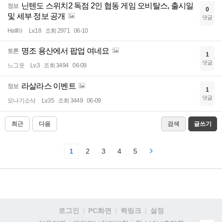
닌텐도 스위치2 독점 2인 협동 게임 오비탈스, 출시일
정보
0
및 세부 정보 공개
댓글
Half라
Lv.18
조회 2971
06-10
명조 용산에서 팝업 여네요
토론
1
댓글
느그읏
Lv.3
조회 3494
06-09
라살라스 이벤트
정보
1
댓글
모나기소삭
Lv.35
조회 3449
06-09
최근
다음
검색
글쓰기
1
2
3
4
5
로그인
PC화면
퀵링크
설정