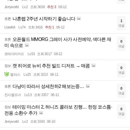
Jerryworld
Lv.2
조회 3638
추천 3
06-12
나혼렙 2주년 시작하기 좋습니다
토론
1
댓글
Llawliet
Lv.74
조회 3418
추천 1
06-12
오픈월드 MMORG 그레이 사가 사전예약, 색다른 재
토론
0
미 속으로
댓글
로테이터커프
Lv.53
조회 3017
06-12
캣 히어로 뉴비 추천 빌드 디저트 → 매콤
정보
0
댓글
켈라스
Lv.25
조회 3213
06-11
다냥이 따라서 성세천하2 해보는중…
토론
0
댓글
천사엘프녀
Lv.13
조회 3357
06-11
테이밍 마스터 2, 허니즈 콜라보 진행… 한정 코스튬·
정보
0
전용 소환수 추가
댓글
Jerryworld
Lv.2
조회 3190
06-10