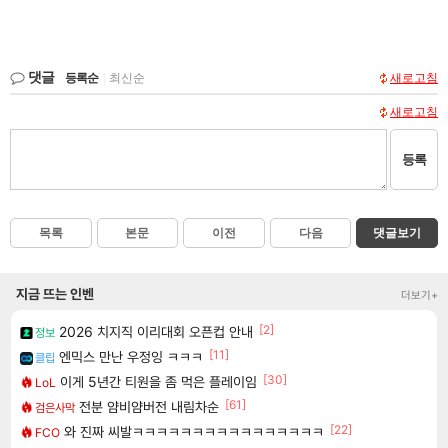
댓글
등록순
|
최신순
새로고침
새로고침
등록
목록
본문
이전
다음
댓글보기
지금 뜨는 인벤
더보기+
[2]
2026 치지직 이리대회 오픈컵 안내
정보
[11]
엔믹스 만난 우정잉 ㅋㅋㅋ
클립
[30]
이게 5년간 티원을 좀 먹은 플레이임
LoL
[61]
전분 얌비얌버전 내림차순
검은사막
[22]
와 진짜 씨발ㅋㅋㅋㅋㅋㅋㅋㅋㅋㅋㅋㅋㅋㅋㅋㅋ
FCO