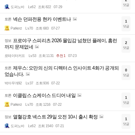
2
댓글
도퍼노바
Lv.62
조회 822
07-29
넥슨 던파전용 현카 이벤트나
토론
1
댓글
Parkerz
Lv.70
조회 683
07-27
프로야구 스피리츠 2026 몰입감 넘쳤던 플레이, 홈런
정보
2
까지 문제없네
댓글
로테이터커프
Lv.53
조회 1131
추천 1
07-23
제우스: 오만의 신의 디렉터스 인사이트 4화가 공개되
토론
0
었습니다.
댓글
박아무개92
Lv.37
조회 936
07-22
이클립스 쇼케이스 드디어 내일
토론
1
댓글
Parkerz
Lv.70
조회 1216
07-22
열혈강호 넥스트 29일 오전 10시 출시 확정
정보
1
댓글
도퍼노바
Lv.62
조회 1540
07-21