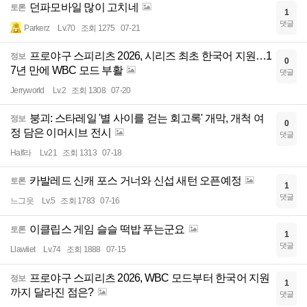
던파모바일 많이 고치네
토론
1
댓글
Parkerz
Lv.70
조회 1275
07-21
프로야구 스피리츠 2026, 시리즈 최초 한국어 지원…1
정보
0
7년 만에 WBC 모드 부활
댓글
Jerryworld
Lv.2
조회 1308
07-20
붕괴: 스타레일 '별 사이를 걷는 회고록' 개막, 개척 여
정보
0
정 담은 이머시브 전시
댓글
Half라
Lv.21
조회 1313
07-18
카발레드 신캐 포스 거너와 신섭 새턴 오픈예정
토론
1
댓글
느그읏
Lv.5
조회 1783
07-16
이클립스 게임 슬슬 떡밥 푸는군요
토론
1
댓글
Llawliet
Lv.74
조회 1888
07-15
프로야구 스피리츠 2026, WBC 모드부터 한국어 지원
정보
1
까지 달라진 점은?
댓글