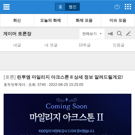
홈
웹진
최신
오늘의 화제
화제 모음
이슈 모음
게이머 토론장
전체보기
공
검
글
지
색
내글
내 댓글
10추글
인증글
on/off
쓰
기
[토론]
린투엠 마일리지 아크스톤 II 상세 정보 알려드릴게요!
호두맛투게더
조회:
3740
2022-08-25 15:25:05