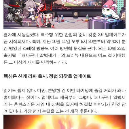
열차에 시동걸렸다. 역주행 위한 만발의 준비 갖춘 2.6 업데이트가
곧 시작되서다. 특히, 지난 10월 11일 오후 8시 30분부터 약 40여 분
간 방영된 스페셜 방송도 여러 방면에 눈길을 끈다. 오는 10월 23일
출시될 「패나곤니 말법세기」의 프리뷰 내용으로 여느 걸 기대했
든 그 이상의 재미를 만끽하시리라.
핵심은 신캐 라파 출시, 정법 되찾을 업데이트
읽기도 쉽지 않다. 다만, 분명한 건 이번 타이밍에 즐길 거리가 꽤나
흥미롭다는 점이다. 업데이트 제목부터 그렇다. '페나곤니 말법세
기'는 혼란스러운 게임 내 상황을 일거에 해결할 이야기가 한껏 담
겨 있더라. 가장 먼저 눈길을 끄는 건 개척 후문이다.