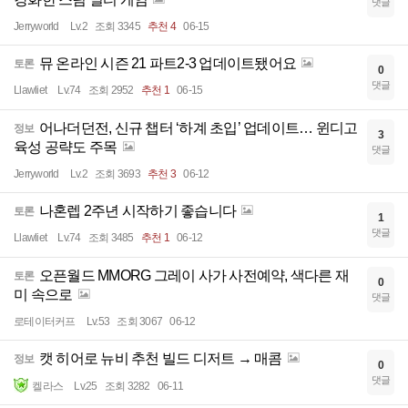
댓글
Jerryworld
Lv.2
조회 3345
추천 4
06-15
뮤 온라인 시즌 21 파트2-3 업데이트됐어요
토론
0
댓글
Llawliet
Lv.74
조회 2952
추천 1
06-15
어나더던전, 신규 챕터 ‘하계 초입’ 업데이트… 윈디고
정보
3
육성 공략도 주목
댓글
Jerryworld
Lv.2
조회 3693
추천 3
06-12
나혼렙 2주년 시작하기 좋습니다
토론
1
댓글
Llawliet
Lv.74
조회 3485
추천 1
06-12
오픈월드 MMORG 그레이 사가 사전예약, 색다른 재
토론
0
미 속으로
댓글
로테이터커프
Lv.53
조회 3067
06-12
캣 히어로 뉴비 추천 빌드 디저트 → 매콤
정보
0
댓글
켈라스
Lv.25
조회 3282
06-11