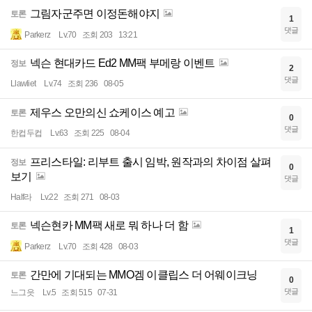
그림자군주면 이정돈해야지
토론
1
댓글
Parkerz
Lv.70
조회 203
13:21
넥슨 현대카드 Ed2 MM팩 부메랑 이벤트
정보
2
댓글
Llawliet
Lv.74
조회 236
08-05
제우스 오만의신 쇼케이스 예고
토론
0
댓글
한컵두컵
Lv.63
조회 225
08-04
프리스타일: 리부트 출시 임박, 원작과의 차이점 살펴
정보
0
보기
댓글
Half라
Lv.22
조회 271
08-03
넥슨현카 MM팩 새로 뭐 하나 더 함
토론
1
댓글
Parkerz
Lv.70
조회 428
08-03
간만에 기대되는 MMO겜 이클립스 더 어웨이크닝
토론
0
댓글
느그읏
Lv.5
조회 515
07-31