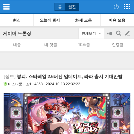
홈
웹진
최신
오늘의 화제
화제 모음
이슈 모음
게이머 토론장
전체보기
공
검
글
지
색
내글
내 댓글
10추글
인증글
on/off
쓰
기
[정보]
붕괴: 스타레일 2.6버전 업데이트, 라파 출시 기대만발
미스티문
조회:
4868
2024-10-13 22:32:22