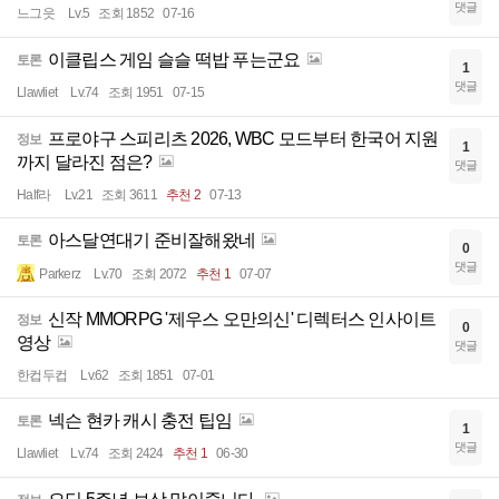
댓글
느그읏
Lv.5
조회 1852
07-16
이클립스 게임 슬슬 떡밥 푸는군요
토론
1
댓글
Llawliet
Lv.74
조회 1951
07-15
프로야구 스피리츠 2026, WBC 모드부터 한국어 지원
정보
1
까지 달라진 점은?
댓글
Half라
Lv.21
조회 3611
추천 2
07-13
아스달연대기 준비잘해왔네
토론
0
댓글
Parkerz
Lv.70
조회 2072
추천 1
07-07
신작 MMORPG '제우스 오만의신' 디렉터스 인사이트
정보
0
영상
댓글
한컵두컵
Lv.62
조회 1851
07-01
넥슨 현카 캐시 충전 팁임
토론
1
댓글
Llawliet
Lv.74
조회 2424
추천 1
06-30