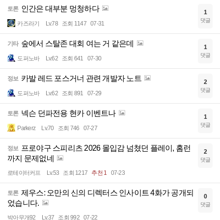
인간은 대부분 멍청하다
토론
1
댓글
카즈라기
Lv.78
조회 1147
07-31
숲에서 스탈존 대회 여는 거 같은데
기타
1
댓글
도퍼노바
Lv.62
조회 641
07-30
카발 레드 포스거너 관련 개발자 노트
정보
2
댓글
도퍼노바
Lv.62
조회 891
07-29
넥슨 던파전용 현카 이벤트나
토론
1
댓글
Parkerz
Lv.70
조회 746
07-27
프로야구 스피리츠 2026 몰입감 넘쳤던 플레이, 홈런
정보
2
까지 문제없네
댓글
로테이터커프
Lv.53
조회 1217
추천 1
07-23
제우스: 오만의 신의 디렉터스 인사이트 4화가 공개되
토론
0
었습니다.
댓글
박아무개92
Lv.37
조회 992
07-22