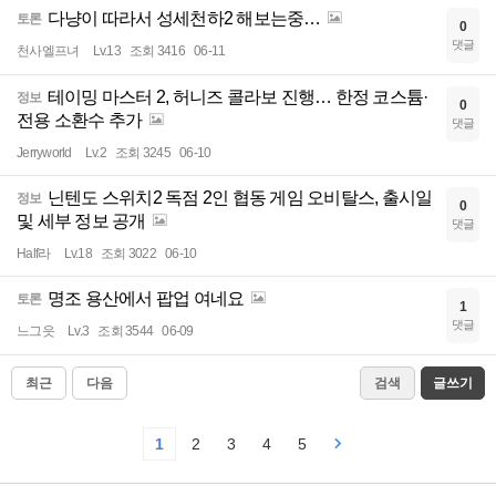
다냥이 따라서 성세천하2 해보는중…
토론
0
댓글
천사엘프녀
Lv.13
조회 3416
06-11
테이밍 마스터 2, 허니즈 콜라보 진행… 한정 코스튬·
정보
0
전용 소환수 추가
댓글
Jerryworld
Lv.2
조회 3245
06-10
닌텐도 스위치2 독점 2인 협동 게임 오비탈스, 출시일
정보
0
및 세부 정보 공개
댓글
Half라
Lv.18
조회 3022
06-10
명조 용산에서 팝업 여네요
토론
1
댓글
느그읏
Lv.3
조회 3544
06-09
최근
다음
검색
글쓰기
1
2
3
4
5