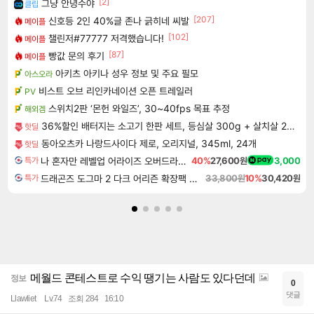
[2]
그냥 안녕수야
클립
[207]
신호등 2인 40%글 존나 긁히네 씨발
메이플
[102]
챌린저#77777 저격했습니다!
메이플
[87]
빵값 문의 후기
메이플
아키츠 아키나 성우 정보 및 주요 필모
아스오라
비스트 오브 리인카네이션 오픈 트레일러
PV
스위치2판 ‘몬헌 와일즈’, 30~40fps 목표 추정
해외겜
36%할인 배터지는 소고기 한판 세트, 등심살 300g + 살치살 200g + 부채살 200g + 갈비살 200g + 우삼겹 300g, 1.2kg, 1세트
핫딜
동아오츠카 나랑드사이다 제로, 오리지널, 345ml, 24개
핫딜
나 혼자만 레벨업 어라이즈 오버드라이브 Solo Leveling Arise
40%
27,600원
3,000
특가
드래곤즈 도그마 2 다크 어리즌 확장팩 예약구매 Dragon's Dogma 2 Dark Arisen Expansion DLC
33,800원
10%
30,420원
특가
메월드 콘테스트로 수익 땡기는 사람도 있다던데
정보
0
댓글
Llawliet
Lv.74
조회 284
16:10