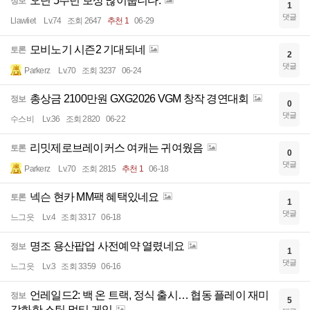
오딘 5주년 보상 많이줍니다.
정보
1
댓글
Llawliet
Lv.74
조회 2647
추천 1
06-29
모비노기 시즌2 기대되네
토론
2
댓글
Parkerz
Lv.70
조회 3237
06-24
총상금 2100만원 GXG2026 VGM 창작 경연대회
정보
0
댓글
수스비
Lv.36
조회 2820
06-22
리밋제로브레이커스 여캐는 귀여웠음
토론
0
댓글
Parkerz
Lv.70
조회 2815
추천 1
06-18
넥슨 현카 MM팩 혜택있네요
토론
1
댓글
느그읏
Lv.4
조회 3317
06-18
명조 용산팝업 사전예약 열렸네요
정보
1
댓글
느그읏
Lv.3
조회 3359
06-16
언레일드2: 백 온 트랙, 정식 출시… 협동 플레이 재미
정보
5
강화한 스팀 멀티 게임