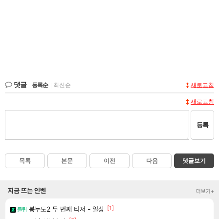
댓글
등록순
|
최신순
새로고침
새로고침
등록
목록
본문
이전
다음
댓글보기
지금 뜨는 인벤
더보기+
[1]
봉누도2 두 번째 티저 - 일상
클립