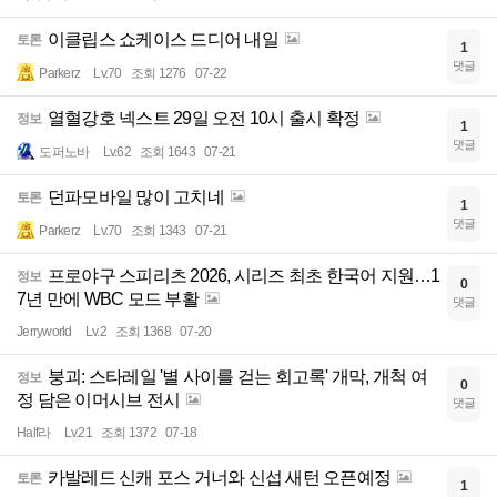
이클립스 쇼케이스 드디어 내일
토론
1
댓글
Parkerz
Lv.70
조회 1276
07-22
열혈강호 넥스트 29일 오전 10시 출시 확정
정보
1
댓글
도퍼노바
Lv.62
조회 1643
07-21
던파모바일 많이 고치네
토론
1
댓글
Parkerz
Lv.70
조회 1343
07-21
프로야구 스피리츠 2026, 시리즈 최초 한국어 지원…1
정보
0
7년 만에 WBC 모드 부활
댓글
Jerryworld
Lv.2
조회 1368
07-20
붕괴: 스타레일 '별 사이를 걷는 회고록' 개막, 개척 여
정보
0
정 담은 이머시브 전시
댓글
Half라
Lv.21
조회 1372
07-18
카발레드 신캐 포스 거너와 신섭 새턴 오픈예정
토론
1