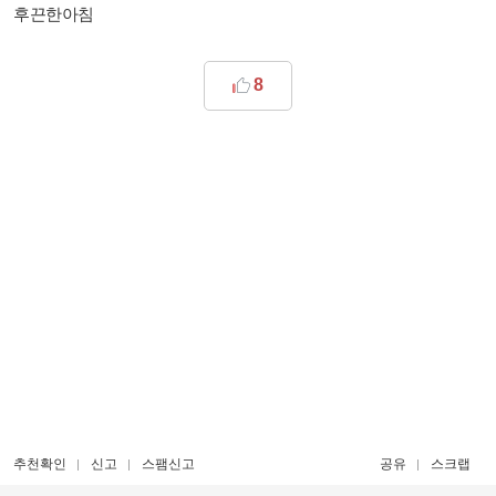
후끈한아침​
8
추천확인
신고
스팸신고
공유
스크랩