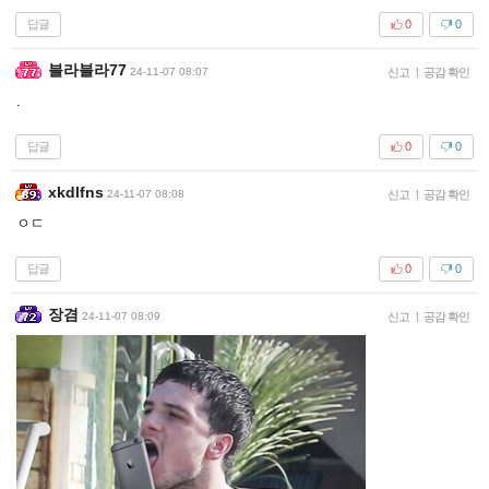
답글
0
0
블라블라77
24-11-07 08:07
신고
|
공감 확인
.
답글
0
0
xkdlfns
24-11-07 08:08
신고
|
공감 확인
ㅇㄷ
답글
0
0
장겸
24-11-07 08:09
신고
|
공감 확인