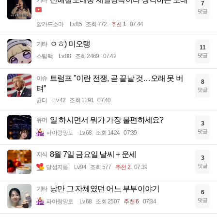
기타
7
댓글
알카드소마
Lv.85
조회 772
추천 1
07:44
ㅇㅎ) 미오탱
기타
11
댓글
스팀팩
Lv.88
조회 2469
07:42
트럼프 "이란 전쟁, 곧 끝날 것…오래 못 버
이슈
8
텨"
댓글
균터
Lv.42
조회 1191
07:40
일 하시면서 뭐가 가장 불편하세요?
유머
3
댓글
파아랑망토
Lv.68
조회 1424
07:39
8월 7일 금요일 날씨 + 운세
지식
3
댓글
달섭지롱
Lv.94
조회 577
추천 2
07:39
낭만 그 자체였던 어느 부부이야기
기타
6
댓글
파아랑망토
Lv.68
조회 2507
추천 6
07:34