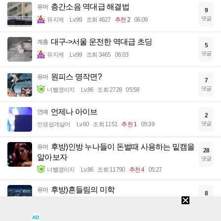
층간소음 역대급 해결법
유머
9
댓글
뮤지케
Lv.99
조회 4627
추천 2
06:09
대구->서울 운전한 역대급 초딩
계층
5
댓글
뮤지케
Lv.99
조회 3465
06:03
원피스 명작면?
유머
7
댓글
너빨갱이지
Lv.86
조회 2728
05:58
언제나 아이브
연예
2
댓글
인생쉽게살어
Lv.60
조회 1151
추천 1
05:39
후방)인방 누나들이 돈벌때 사용하는 밑캠을
유머
28
알아보자
댓글
너빨갱이지
Lv.86
조회 11790
추천 4
05:27
후방)흔들림의 미학
유머
8
댓글
너빨갱이지
Lv.86
조회 6702
05:20
AD