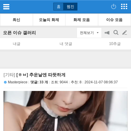
홈
웹진
최신
오늘의 화제
화제 모음
이슈 모음
오픈 이슈 갤러리
전체보기
공
검
글
지
색
내글
내 댓글
10추글
on/off
쓰
기
[기타]
[ㅎㅂ] 추운날엔 따뜻하게
Masterpiece
댓글: 33 개
조회:
9044
추천:
8
2024-11-07 08:06:37