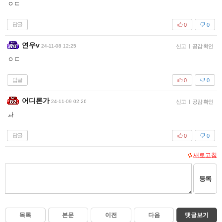
ㅇㄷ
답글
0
0
연우v
24-11-08 12:25
신고
|
공감 확인
ㅇㄷ
답글
0
0
어디론가
24-11-09 02:26
신고
|
공감 확인
ㅘ
답글
0
0
새로고침
등록
목록
본문
이전
다음
댓글보기