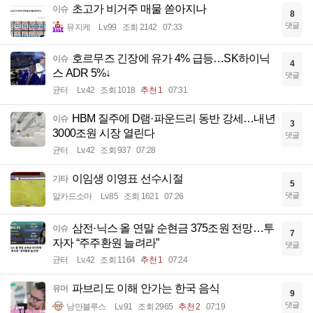
초고가 비거주 매물 쏟아지나
이슈
8
댓글
뮤지케
Lv.99
조회 2142
07:33
호르무즈 긴장에 유가 4% 급등…SK하이닉
이슈
4
스 ADR 5%↓
댓글
균터
Lv.42
조회 1018
추천 1
07:31
HBM 질주에 D램·파운드리 동반 강세…내년
이슈
3
3000조원 시장 열린다
댓글
균터
Lv.42
조회 937
07:28
이임생 이영표 선수시절
기타
5
댓글
알카드소마
Lv.85
조회 1621
07:26
삼전·닉스 올 연말 순현금 375조원 전망…투
이슈
7
자자 “주주환원 늘려라”
댓글
균터
Lv.42
조회 1164
추천 1
07:24
파브리도 이해 안가는 한국 음식
유머
9
댓글
낭만블루스
Lv.91
조회 2965
추천 2
07:19