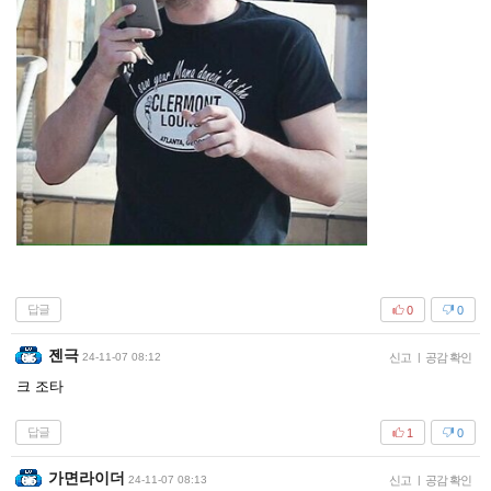
답글
0
0
젠극
24-11-07 08:12
신고
|
공감 확인
크 조타
답글
1
0
가면라이더
24-11-07 08:13
신고
|
공감 확인