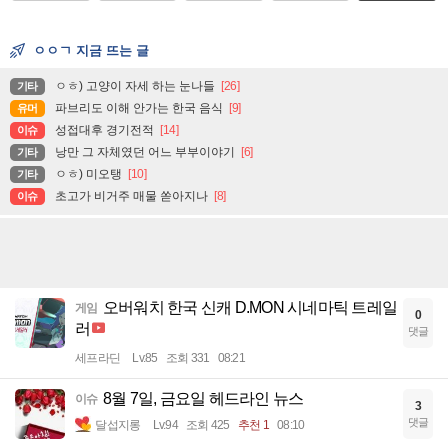
ㅇㅇㄱ 지금 뜨는 글
ㅇㅎ) 고양이 자세 하는 눈나들
[26]
기타
파브리도 이해 안가는 한국 음식
[9]
유머
성접대후 경기전적
[14]
이슈
낭만 그 자체였던 어느 부부이야기
[6]
기타
ㅇㅎ) 미오탱
[10]
기타
초고가 비거주 매물 쏟아지나
[8]
이슈
오버워치 한국 신캐 D.MON 시네마틱 트레일
게임
0
러
댓글
세프라딘
Lv.85
조회 331
08:21
8월 7일, 금요일 헤드라인 뉴스
이슈
3
댓글
달섭지롱
Lv.94
조회 425
추천 1
08:10