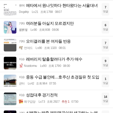
에타에서 원나잇하다 현타왔다는 서울대녀
유머
7
댓글
Dogdrip
Lv.21
조회 1768
08:07
여러분들 아실지 모르겠지만
기타
6
댓글
꿻뻵뗗
Lv.90
조회 808
08:06
오이갤러를 본 여자들 반응
기타
7
댓글
언데드
Lv.90
조회 1320
08:01
레버리지 탈출할려다가 추가 매수
이슈
9
댓글
Nozdormu
Lv.90
조회 1790
08:00
중동 수급 불안에…호주산 초경질유 첫 도입
이슈
1
댓글
균터
Lv.42
조회 964
07:55
성접대후 경기전적
이슈
14
댓글
왜구김당
Lv.73
조회 2927
추천 1
07:50
신해철노래중 제일명곡이라 생각하는 노래