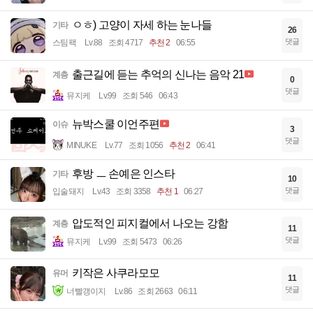
ㅇㅎ) 고양이 자세 하는 눈나들
기타
26
댓글
스팀팩
Lv.88
조회 4717
추천 2
06:55
출근길에 듣는 추억의 신나는 음악 21
계층
0
댓글
뮤지케
Lv.99
조회 546
06:43
뉴박스쿨 이언주편
이슈
3
댓글
MINUKE
Lv.77
조회 1056
추천 2
06:41
후방 ㅡ 손예은 인스타
기타
10
댓글
입술돼지
Lv.43
조회 3358
추천 1
06:27
압도적인 피지컬에서 나오는 강함
계층
11
댓글
뮤지케
Lv.99
조회 5473
06:26
키작은 사쿠라모모
유머
11
댓글
너빨갱이지
Lv.86
조회 2663
06:11