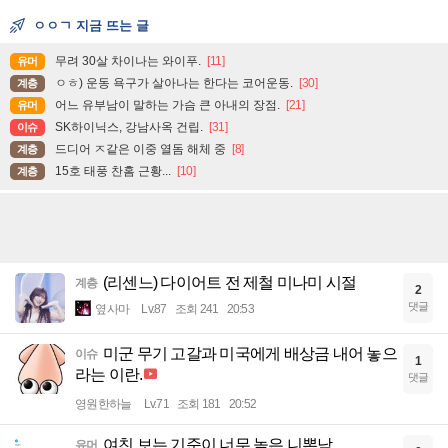
ㅇㅇㄱ 지금 뜨는 글
무려 30살 차이나는 와이푸.
[11]
유머
ㅇㅎ) 운동 욕구가 살아나는 한다는 코어운동.
[30]
계층
어느 유부남이 말하는 가슴 큰 아내의 장점.
[21]
유머
SK하이닉스, 강남사옥 건립.
[31]
이슈
드디어 ㅈ같은 이중 열돔 해체 중
[8]
계층
15호 태풍 찬홈 근황...
[10]
계층
(리센느) 다이어트 전 제철 미나미 시절
계층
2
댓글
옆사마
Lv.87
조회 241
20:53
미군 무기 고갈과 미국에게 배상금 내어 놓으
이슈
1
라는 이란.
댓글
영원한하늘
Lv.71
조회 181
20:52
여친 보는 기준이 너무 높은 니뽄남
유머