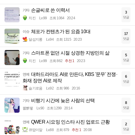
손글씨로 쓴 이력서
기타
3
댓글
치킨
Lv.99
조회 1064
20:24
체포가 컨텐츠가 된 요즘 10대
이슈
17
댓글
달섭지롱
Lv.94
조회 1315
20:23
스마트폰 없던 시절 상경한 지방민의 삶
기타
5
댓글
치킨
Lv.99
조회 862
추천 1
20:23
대하드라마도 AI로 만든다, KBS '문무' 전쟁·
연예
6
화재 장면 AI로 제작
댓글
슬기로움
Lv.92
조회 986
20:16
비행기 시간에 늦은 사람의 선택
기타
8
댓글
꿻뻵뗗
Lv.90
조회 1299
20:14
QWER 시요밍 인스타 사진 업로드 근황
연예
2
댓글
큐땁이알
Lv.88
조회 879
추천 1
20:08