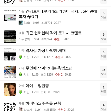
강슬기
Lv.94
조회 1163
추천 2
20:37
건강보험 1분기 4조 가까이 적자… 5년 만에
이슈
8
흑자 끊겼다
댓글
Earth
Lv.96
조회 701
20:37
최근 헌터헌터 작가 토가시 코멘트
계층
9
댓글
작두콩차
Lv.84
조회 924
추천 1
20:36
역사상 가장 나약한 세대
기타
6
댓글
치킨
Lv.99
조회 1287
추천 3
20:32
무인매장 계속터는 촉법소년
기타
16
댓글
치킨
Lv.99
조회 1299
추천 2
20:29
아이브 장원영
연예
1
댓글
치킨
Lv.99
조회 580
20:29
하이닉스 주주들 근황
계층
4
댓글
강슬기
Lv.94
조회 1540
추천 2
20:28