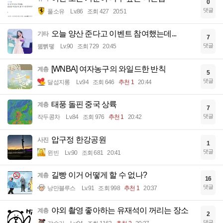
0
댓글
풀소유
Lv.86
조회 427
20:51
오늘 양산 준다고 이벤트 참여했는데...
기타
7
댓글
꿻뻵뗗
Lv.90
조회 729
20:45
[WNBA] 여자농구의 와일드한 반칙
계층
5
댓글
달섭지롱
Lv.94
조회 646
추천 1
20:44
태풍 돌핀 중국 상륙
계층
7
댓글
작두콩차
Lv.84
조회 976
추천 1
20:42
압구정 한강공원
사진
1
댓글
윈빈
Lv.90
조회 681
20:41
길빵 이거 어떻게 할 수 없나?
계층
16
댓글
낭만블루스
Lv.91
조회 998
추천 1
20:37
야외 촬영 좋아하는 유재석이 꺼리는 장소
계층
2
댓글