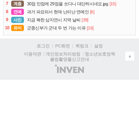
7
계층
[15]
30점 만점에 29점을 쏘다니 대단하시네요.jpg
8
연예
[6]
과거 파묘되서 현재 난리난 연예인
9
사진
[39]
지금 북한 삼지연시 지역 날씨
10
유머
[16]
군종신부가 군대 두 번 가는 이유
로그인
PC화면
퀵링크
설정
청소년보호정책
이용약관
개인정보처리방침
▲
불법촬영물신고안내
(주)
인
벤