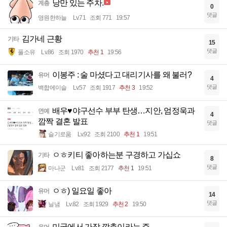
낭만 있는 주차.
계층
0
댓글
영원한하늘
Lv.71
조회 771
19:57
김가네 근황
기타
15
댓글
풀소유
Lv.86
조회 1970
추천 1
19:56
이봉주 : 술 마셨다고 대리기사를 왜 불러?
유머
4
댓글
백합에이슬
Lv.57
조회 1917
추천 3
19:52
배우♥야구선수 부부 탄생…지안, 엄정욱과
연예
4
깜짝 결혼 발표
댓글
슬기로움
Lv.92
조회 2100
추천 1
19:51
ㅇㅎ키티 좋아하는분 구경하고 가십쇼
기타
8
댓글
마나군
Lv.81
조회 2177
추천 1
19:51
ㅇㅎ) 일요일 좋아
유머
14
댓글
닐냄
Lv.82
조회 1929
추천 2
19:50
미국에서 가장 깡촌이라는 주.