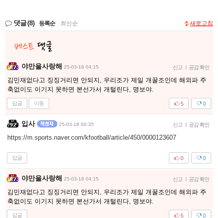
댓글
(8)
등록순
|
최신순
새로고침
야만을사랑해
25-03-18 04:15
신고
|
공감 확인
김민재없다고 징징거리면 안되지, 우리조가 제일 개꿀조인데 해외파 주
축없이도 이기지 못하면 본선가서 개털린다, 명보야.
답글
이동
5
0
입사
25-03-18 00:35
신고
|
공감 확인
https://m.sports.naver.com/kfootball/article/450/0000123607
답글
0
0
야만을사랑해
25-03-18 04:15
신고
|
공감 확인
김민재없다고 징징거리면 안되지, 우리조가 제일 개꿀조인데 해외파 주
축없이도 이기지 못하면 본선가서 개털린다, 명보야.
답글
5
0