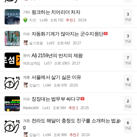
윙크하는 치어리더 처자
기타
3
댓글
치킨
Lv.99
조회 792
추천 1
20:28
자동화기계가 많아지는 군수지원단
이슈
3
댓글
슬기로움
Lv.92
조회 642
20:27
AI) 2159년의 반지의 제왕
유머
7
댓글
제로섬게임
Lv.57
조회 1063
20:27
서울에서 살기 싫은 이유
계층
6
댓글
강슬기
Lv.94
조회 978
20:26
징징대는 법무부 싸다구
이슈
2
댓글
Warlock04
Lv.41
조회 584
추천 1
20:25
전라도 해달이 충청도 친구를 소개하는 법.jp
계층
6
g
댓글
강슬기
Lv.94
조회 906
추천 2
20:24