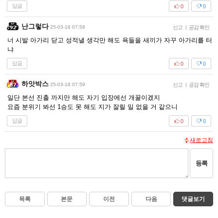
답글
0
0
난그렇다
25-03-18 07:58
신고
|
공감 확인
너 시발 아가리 닫고 성적낼 생각만 해도 욕들을 새끼가 자꾸 아가리를 터
냐
답글
0
0
하앗박스
25-03-18 07:59
신고
|
공감 확인
일단 본선 진출 까지만 해도 자기 입장에선 개꿀이겠지
요즘 분위기 봐선 1승도 못 해도 지가 잘릴 일 없을 거 같으니
답글
0
0
새로고침
등록
목록
본문
이전
다음
댓글보기