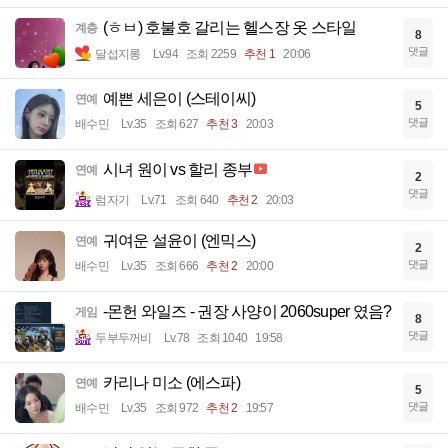
(ㅎㅂ) 호불호 갈리는 헬스장 옷 스타일
계층
8
댓글
달섭지롱
Lv.94
조회 2259
추천 1
20:06
예쁜 세은이 (스테이씨)
연예
5
댓글
배수민
Lv.35
조회 627
추천 3
20:03
시녀 원이 vs 할리 종부
연예
2
댓글
럼자기
Lv.71
조회 640
추천 2
20:03
귀여운 설윤이 (엔믹스)
연예
2
댓글
배수민
Lv.35
조회 666
추천 2
20:00
-몬헌 와일즈 - 권장 사양이 2060super 였음?
게임
8
댓글
두부두꺼비
Lv.78
조회 1040
19:58
카리나 미소 (에스파)
연예
5
댓글
배수민
Lv.35
조회 972
추천 2
19:57