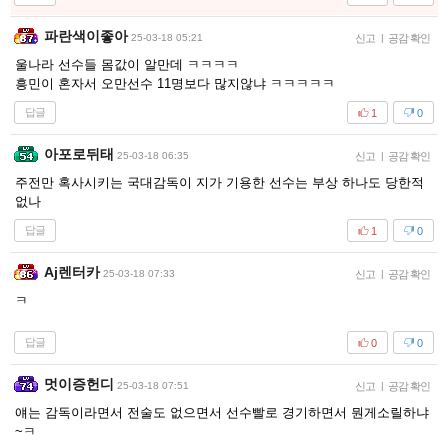
파란색이좋아
25-03-18 05:21
신고
|
공감 확인
울나라 선수들 몸값이 알만데 ㅋㅋㅋㅋ
흥민이 혼자서 오만선수 11명보다 많지않냐 ㅋㅋㅋㅋㅋ
답글
1
0
아포로뒤태
25-03-18 06:35
신고
|
공감 확인
주전만 혹사시키는 국대감독이 지가 기용한 선수는 부상 하나도 당한적
없나
답글
1
0
Aj렌터카
25-03-18 07:33
신고
|
공감 확인
ㅋ
답글
0
0
멋이증헌디
25-03-18 07:51
신고
|
공감 확인
얘는 감독이라면서 전술도 없으면서 선수빨로 경기하면서 뭔게소릴하냐
~ㅋ