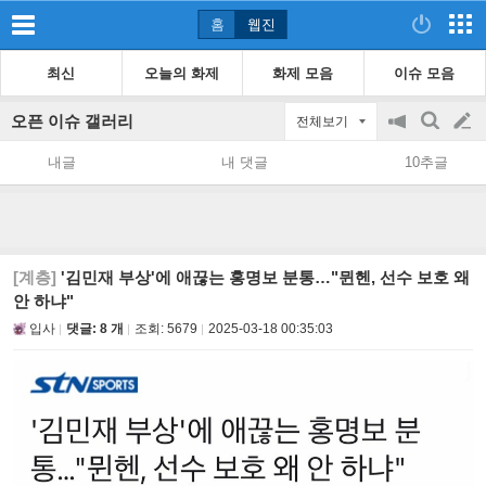
홈
웹진
최신
오늘의 화제
화제 모음
이슈 모음
오픈 이슈 갤러리
전체보기
공
검
글
지
색
내글
내 댓글
10추글
on/off
쓰
기
[계층]
'김민재 부상'에 애끊는 홍명보 분통…"뮌헨, 선수 보호 왜
안 하냐"
입사
댓글: 8 개
조회:
5679
2025-03-18 00:35:03