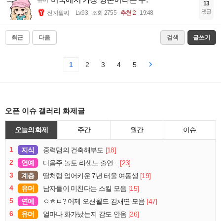
유머
13
댓글
전자팔찌
Lv.93
조회 2755
추천 2
19:48
최근
다음
검색
글쓰기
1
2
3
4
5
오픈 이슈 갤러리 화제글
오늘의 화제
주간
월간
이슈
1
지식
[18]
중력댐의 건축해부도
2
연예
[23]
다음주 놀토 리센느 출연...
3
계층
[19]
딸처럼 업어키운 7년 터울 여동생
4
유머
[15]
남자들이 미친다는 스킬 모음
5
연예
[47]
ㅇㅎㅂ? 어제 오션월드 김채연 모음
6
유머
[26]
얼마나 화가났는지 감도 안옴