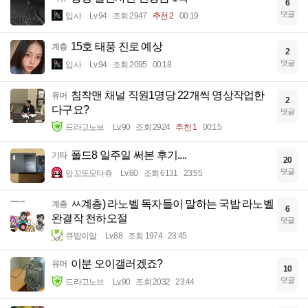
6
댓글
입사
Lv.94
조회 2947
추천 2
00:19
15호 태풍 진로 예상
계층
2
댓글
입사
Lv.94
조회 2095
00:18
침착맨 채널 직원1명당 22개씩 영상작업한
유머
2
다구요?
댓글
드라고노브
Lv.90
조회 2924
추천 1
00:15
폴드8 일주일 써본 후기....
기타
20
댓글
암꼬또모타쥬
Lv.60
조회 6131
23:55
ㅆ계층) 라노벨 독자들이 말하는 국밥 라노벨
계층
6
완결작 천하오절
댓글
큐땁이알
Lv.88
조회 1974
23:45
이분 오이갤러겠죠?
유머
10
댓글
드라고노브
Lv.90
조회 2032
23:44