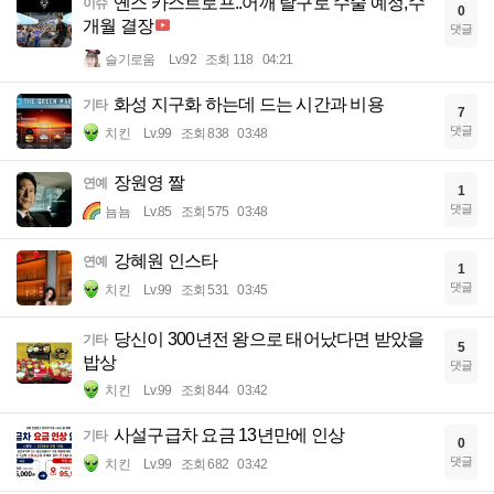
옌스 카스트로프..어깨 탈구로 수술 예정,수
이슈
0
개월 결장
댓글
슬기로움
Lv.92
조회 118
04:21
화성 지구화 하는데 드는 시간과 비용
기타
7
댓글
치킨
Lv.99
조회 838
03:48
장원영 짤
연예
1
댓글
뇸뇸
Lv.85
조회 575
03:48
강혜원 인스타
연예
1
댓글
치킨
Lv.99
조회 531
03:45
당신이 300년전 왕으로 태어났다면 받았을
기타
5
밥상
댓글
치킨
Lv.99
조회 844
03:42
사설구급차 요금 13년만에 인상
기타
0
댓글
치킨
Lv.99
조회 682
03:42