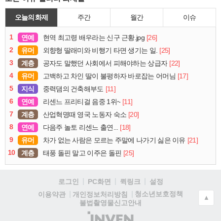
오늘의 화제
주간
월간
이슈
1
연예
[26]
현역 최고령 배우라는 신구 근황.jpg
2
유머
[25]
외향형 딸래미와 비행기 타면 생기는 일.
3
계층
[22]
공자도 말했던 사회에서 피해야하는 상급자
4
유머
[17]
고백하고 차인 딸이 불평하자 바로잡는 어머님
5
지식
[11]
중력댐의 건축해부도
6
연예
[11]
리센느 프리티걸 음중 1위~
7
계층
[20]
산업혁명때 영국 노동자 숙소
8
연예
[18]
다음주 놀토 리센느 출연...
9
유머
[21]
차가 없는 사람은 모르는 주말에 나가기 싫은 이유
10
계층
[25]
태풍 돌핀 말고 이주은 돌핀
로그인
PC화면
퀵링크
설정
청소년보호정책
이용약관
개인정보처리방침
▲
불법촬영물신고안내
(주)