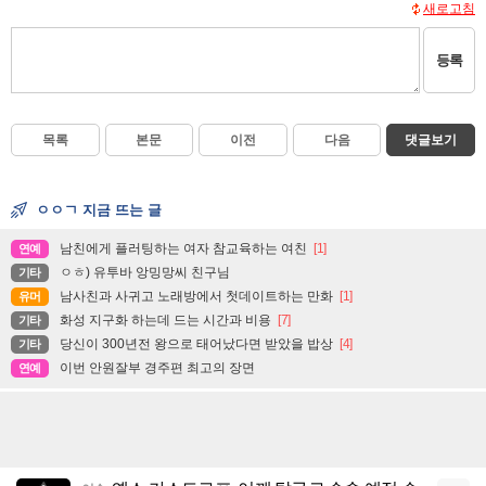
새로고침
등록
목록
본문
이전
다음
댓글보기
ㅇㅇㄱ 지금 뜨는 글
남친에게 플러팅하는 여자 참교육하는 여친
[1]
연예
ㅇㅎ) 유투바 앙밍망씨 친구님
기타
남사친과 사귀고 노래방에서 첫데이트하는 만화
[1]
유머
화성 지구화 하는데 드는 시간과 비용
[7]
기타
당신이 300년전 왕으로 태어났다면 받았을 밥상
[4]
기타
이번 안원잘부 경주편 최고의 장면
연예