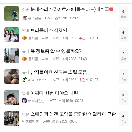
분데스리가 2 이호재(다름슈타트)데뷔골
이슈
0
댓글
슬기로움
Lv.92
조회 794
02:17
트리플에스 김채연
연예
4
댓글
돌체콜드부르
Lv.79
조회 1391
추천 1
02:01
옷 정보좀 알 수 있을까요?
유머
7
댓글
돌체콜드부르
Lv.79
조회 2088
01:43
남자들이 미친다는 스킬 모음
유머
2
댓글
라라크로포드
Lv.87
조회 3802
추천 4
01:27
어쩌다 한번 미야오 나린
연예
0
댓글
어쩌다한번
Lv.77
조회 1680
00:58
스페인과 솅겐 조약을 중단한 이탈리아 근황
이슈
4
댓글
빈센트멧젠
Lv.60
조회 2953
00:46