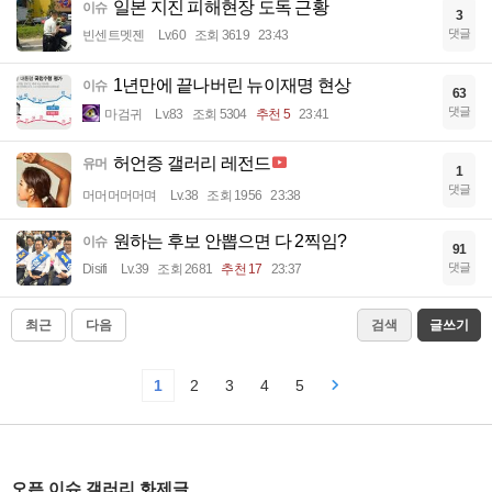
일본 지진 피해현장 도독 근황
이슈
3
댓글
빈센트멧젠
Lv.60
조회 3619
23:43
1년만에 끝나버린 뉴이재명 현상
이슈
63
댓글
마검귀
Lv.83
조회 5304
추천 5
23:41
허언증 갤러리 레전드
유머
1
댓글
머머머머머며
Lv.38
조회 1956
23:38
원하는 후보 안뽑으면 다 2찍임?
이슈
91
댓글
Disifi
Lv.39
조회 2681
추천 17
23:37
최근
다음
검색
글쓰기
1
2
3
4
5
오픈 이슈 갤러리 화제글