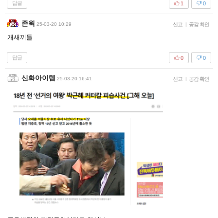
답글
1
0
존윅
25-03-20 10:29
신고
|
공감 확인
개새끼들
답글
0
0
신화아이템
25-03-20 16:41
신고
|
공감 확인