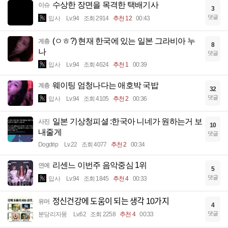
수상한 장면을 목격한 택배기사
이슈
3
댓글
입사
Lv.94
조회 2914
추천 12
00:43
(ㅇㅎ?) 현재 한국에 있는 일본 그라비아 누
계층
8
나
댓글
입사
Lv.94
조회 4624
추천 1
00:39
웨이팅 엄청나다는 애호박 국밥
계층
32
댓글
입사
Lv.94
조회 4105
추천 2
00:36
일본 기상청피셜 :한국아 니네가 원하는거 보
사진
10
내줄게
댓글
Dogdrip
Lv.22
조회 4077
추천 2
00:34
리센느 이번주 음악중심 1위
연예
5
댓글
입사
Lv.94
조회 1845
추천 4
00:33
정신건강에 도움이 되는 생각 10가지
유머
4
댓글
분당리자몽
Lv.62
조회 2258
추천 4
00:33