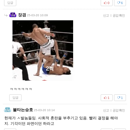
답글
0
6
장겸
25-03-20 10:09
신고
|
공감 확인
ㅋㅋㅋㅋㅋㅋ
답글
1
1
불타는승호
25-03-20 10:14
신고
|
공감 확인
헌재가 ㅅ발놈들임. 사회적 혼란을 부추기고 있음. 빨리 결정을 해야
지. 기각이던 파면이던 하라고