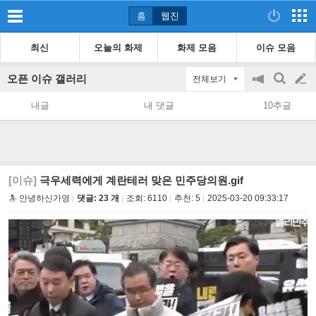
홈
웹진
최신
오늘의 화제
화제 모음
이슈 모음
오픈 이슈 갤러리
전체보기
공
검
글
지
색
내글
내 댓글
10추글
on/off
쓰
기
[이슈]
극우세력에게 계란테러 맞은 민주당의원.gif
안녕하신가영
댓글: 23 개
조회:
6110
추천:
5
2025-03-20 09:33:17