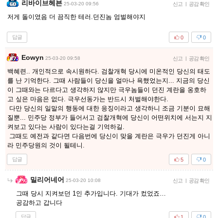
리바이브헤븐
25-03-20 09:56
신고
|
공감 확인
저게 돌이였음 더 끔직한 테러.던진놈 엄벌해야지
답글
0
0
Eowyn
25-03-20 09:58
신고
|
공감 확인
백혜련.. 개인적으로 속시원하다. 검찰개혁 당시에 미온적인 당신의 태도
를 난 기억한다. 그때 사람들이 당신을 얼마나 욕했었는지... 지금의 당신
이 그때와는 다르다고 생각하지 않지만 극우놈들이 던진 계란을 옹호하
고 싶은 마음은 없다. 극우선동가는 반드시 처벌해야한다.
다만 당신의 일말의 행동에 대한 응징이라고 생각하니 조금 기분이 묘해
질뿐... 민주당 정부가 들어서고 검찰개혁에 당신이 어떤위치에 서는지 지
켜보고 있다는 사람이 있다는걸 기억하길.
그때도 예전과 같다면 다음번에 당신이 맞을 계란은 극우가 던진게 아니
라 민주당원의 것이 될테니.
답글
5
0
밀리어네어
25-03-20 10:08
신고
|
공감 확인
그때 당시 지켜보던 1인 추가입니다. 기대가 컸었죠…
공감하고 갑니다
답글
1
0