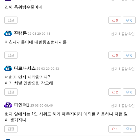
진짜 홍위병수준이네
답글
0
0
꾸램몬
25-03-20 09:43
신고
|
공감 확인
미친새끼들이네 내란동조범새끼들
답글
0
0
다르나서스
25-03-20 09:43
신고
|
공감 확인
너희가 먼저 시작한거다?
이거 처벌 안받으면 각오해
답글
2
0
파인더1
25-03-20 09:46
신고
|
공감 확인
헌재 앞에서는 1인 시위도 허가 해주지마라 예외를 허용하니 저런 일
이 생기자나
답글
1
0