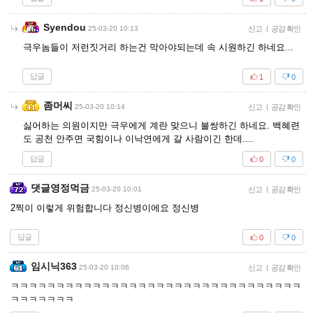
Syendou
25-03-20 10:13
신고
|
공감 확인
극우놈들이 저런짓거리 하는건 막아야되는데 속 시원하긴 하네요...
답글
1
0
좀머씨
25-03-20 10:14
신고
|
공감 확인
싫어하는 의원이지만 극우에게 계란 맞으니 불쌍하긴 하네요. 백혜련
도 공천 안주면 국힘이나 이낙연에게 갈 사람이긴 한데....
답글
0
0
댓글영정먹금
25-03-20 10:01
신고
|
공감 확인
2찍이 이렇게 위험합니다 정신병이에요 정신병
답글
0
0
임시닉363
25-03-20 10:06
신고
|
공감 확인
ㅋㅋㅋㅋㅋㅋㅋㅋㅋㅋㅋㅋㅋㅋㅋㅋㅋㅋㅋㅋㅋㅋㅋㅋㅋㅋㅋㅋㅋㅋㅋㅋ
ㅋㅋㅋㅋㅋㅋㅋ