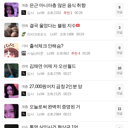
은근 마니아층 많은 음식 취향
계층
8
댓글
입사
Lv.94
조회 2333
추천 1
00:29
결국 울었다는 블핑 지수
연예
3
댓글
라라크로포드
Lv.87
조회 1906
00:29
출석체크 안해슴?
기타
0
댓글
사실난라쿤
Lv.89
조회 682
추천 4
00:28
김채연 어제 자 오션월드
연예
10
댓글
입사
Lv.94
조회 2795
00:27
27,000원어치 곱창 2인분 양
계층
0
댓글
입사
Lv.94
조회 2125
00:25
오늘로써 완벽히 증명된 거
계층
11
댓글
입사
Lv.94
조회 2964
00:22
통영 살인사건 현상금 1억
이슈