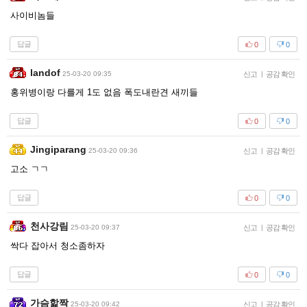
사이비놈들
답글
0
0
landof
25-03-20 09:35
신고
|
공감 확인
홍위병이랑 다를게 1도 없음 폭도내란견 새끼들
답글
0
0
Jingiparang
25-03-20 09:36
신고
|
공감 확인
고소 ㄱㄱ
답글
0
0
천사강림
25-03-20 09:37
신고
|
공감 확인
싹다 잡아서 청소좀하자
답글
0
0
가슴핥짝
25-03-20 09:42
신고
|
공감 확인