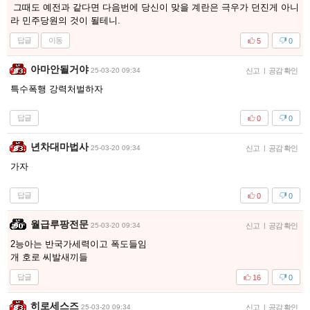
그때도 예전과 같다면 다음번에 당신이 맞을 계란은 극우가 던진게 아니
라 민주당원의 것이 될테니.
답글
이동
5
0
아마안될거야
25-03-20 09:34
신고
|
공감 확인
특수폭행 강력처벌하자
답글
0
0
년차대마법사
25-03-20 09:34
신고
|
공감 확인
가자
답글
0
0
월급루팡전문
25-03-20 09:34
신고
|
공감 확인
2능아는 반국가세력이고 폭도들임
개 호로 씨발새끼들
답글
16
0
히로세스즈
25-03-20 09:34
신고
|
공감 확인