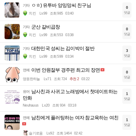
ㅇㅎ) 유투바 앙밍망씨 친구님
기타
0
댓글
치킨
Lv.99
조회 985
03:40
군산 갈비곱창
기타
0
댓글
치킨
Lv.99
조회 553
03:38
대한민국 성씨는 김이박이 절반
기타
3
댓글
치킨
Lv.99
조회 599
03:34
이번 안원잘부 경주편 최고의 장면
연예
0
댓글
영원한하늘
Lv.71
조회 724
추천 2
03:22
남사친과 사귀고 노래방에서 첫데이트하는
유머
1
만화
댓글
Neuhauus
Lv.20
조회 934
03:18
남친에게 플러팅하는 여자 참교육하는 여친
연예
1
댓글
슬기로움
Lv.92
조회 1464
02:42