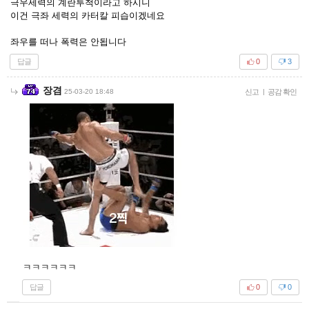
극우세력의 계란투척이라고 하시니
이건 극좌 세력의 카터칼 피습이겠네요
좌우를 떠나 폭력은 안됩니다
답글
0
3
장겸
25-03-20 18:48
신고
|
공감 확인
ㅋㅋㅋㅋㅋㅋ
답글
0
0