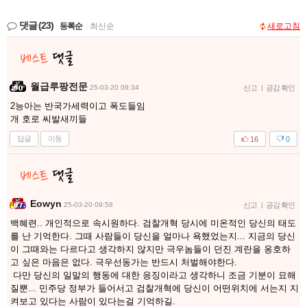
댓글
(23)
등록순
|
최신순
새로고침
월급루팡전문
25-03-20 09:34
신고
|
공감 확인
2능아는 반국가세력이고 폭도들임
개 호로 씨발새끼들
답글
이동
16
0
Eowyn
25-03-20 09:58
신고
|
공감 확인
백혜련.. 개인적으로 속시원하다. 검찰개혁 당시에 미온적인 당신의 태도
를 난 기억한다. 그때 사람들이 당신을 얼마나 욕했었는지... 지금의 당신
이 그때와는 다르다고 생각하지 않지만 극우놈들이 던진 계란을 옹호하
고 싶은 마음은 없다. 극우선동가는 반드시 처벌해야한다.
다만 당신의 일말의 행동에 대한 응징이라고 생각하니 조금 기분이 묘해
질뿐... 민주당 정부가 들어서고 검찰개혁에 당신이 어떤위치에 서는지 지
켜보고 있다는 사람이 있다는걸 기억하길.