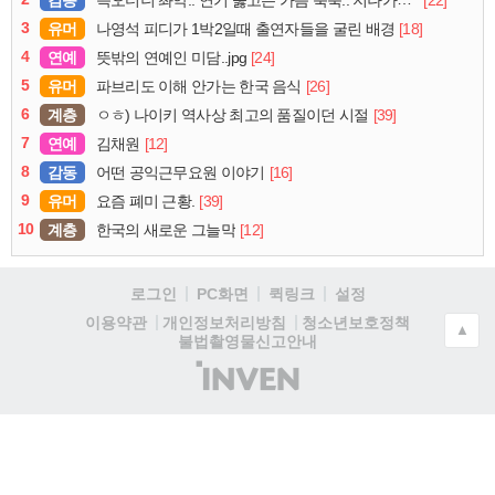
감동
[22]
슥오더니 촤악.. 연기 뚫고는 가슴 툭툭.. 지나가던 아재의 정체
3
유머
[18]
나영석 피디가 1박2일때 출연자들을 굴린 배경
4
연예
[24]
뜻밖의 연예인 미담..jpg
5
유머
[26]
파브리도 이해 안가는 한국 음식
6
계층
[39]
ㅇㅎ) 나이키 역사상 최고의 품질이던 시절
7
연예
[12]
김채원
8
감동
[16]
어떤 공익근무요원 이야기
9
유머
[39]
요즘 폐미 근황.
10
계층
[12]
한국의 새로운 그늘막
로그인
PC화면
퀵링크
설정
청소년보호정책
이용약관
개인정보처리방침
▲
불법촬영물신고안내
(주)
인
벤