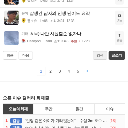
풀소유
Lv.86
조회 3742
12:34
잘생긴 남자의 인생 난이도 요약
유머
22
댓글
풀소유
Lv.86
조회 3424
12:33
ㅎㅂ) 나만 시원할순 없자나
기타
7
댓글
Deadpool
Lv.88
조회 3348
추천 3
12:28
최근
다음
검색
글쓰기
1
2
3
4
5
오픈 이슈 갤러리 화제글
오늘의 화제
주간
월간
이슈
1
감동
[16]
“인형 같은 아이가 가라앉는데”…수심 3m 호수 뛰어든 60대 의인
2