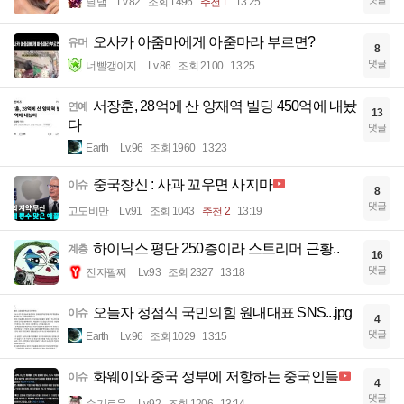
닐냄
Lv.82
조회 1496
추천 1
13:25
오사카 아줌마에게 아줌마라 부르면?
유머
8
댓글
너빨갱이지
Lv.86
조회 2100
13:25
서장훈, 28억에 산 양재역 빌딩 450억에 내놨
연예
13
다
댓글
Earth
Lv.96
조회 1960
13:23
중국창신 : 사과 꼬우면 사지마
이슈
8
댓글
고도비만
Lv.91
조회 1043
추천 2
13:19
하이닉스 평단 250층이라 스트리머 근황..
계층
16
댓글
전자팔찌
Lv.93
조회 2327
13:18
오늘자 정점식 국민의힘 원내대표 SNS...jpg
이슈
4
댓글
Earth
Lv.96
조회 1029
13:15
화웨이와 중국 정부에 저항하는 중국인들
이슈
4
댓글