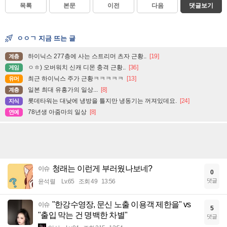
목록
본문
이전
다음
댓글보기
ㅇㅇㄱ 지금 뜨는 글
하이닉스 277층에 사는 스트리머 츠자 근황..
[19]
계층
ㅇㅎ) 오버워치 신캐 디몬 충격 근황..
[36]
게임
최근 하이닉스 주가 근황ㅋㅋㅋㅋㅋ
[13]
유머
일본 최대 유흥가의 일상...
[8]
계층
롯데타워는 대낮에 냉방을 틀지만 냉동기는 꺼져있데요.
[24]
지식
78년생 아줌마의 일상
[8]
연예
청래는 이런게 부러웠나보네?
이슈
0
댓글
윤석렬
Lv.65
조회 49
13:56
"한강수영장, 문신 노출 이용객 제한을" vs
이슈
5
"출입 막는 건 명백한 차별"
댓글