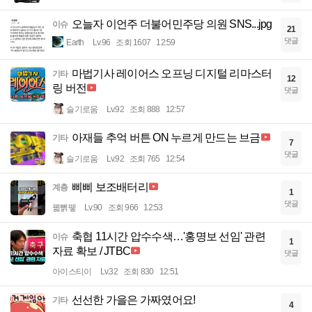
오늘자 이언주 더불어민주당 의원 SNS...jpg
이슈
21
댓글
Earth
Lv.96
조회 1607
12:59
마법기사 레이어스 오프닝 디지털 리마스터
기타
12
링 버전
댓글
슬기로움
Lv.92
조회 888
12:57
아재들 추억 버튼 ON 누르게 만드는 브금
기타
7
댓글
슬기로움
Lv.92
조회 765
12:54
삐삐 보조배터리
계층
1
댓글
꿻뻵뗗
Lv.90
조회 966
12:53
축협 11시간 압수수색…'홍명보 선임' 관련
이슈
1
자료 확보 / JTBC
댓글
아이스티이
Lv.32
조회 830
12:51
선선한 가을은 가짜였어요!
기타
4