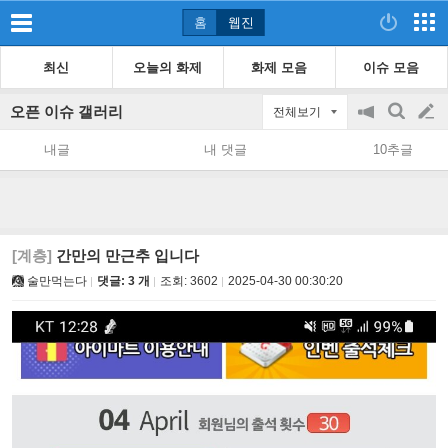
홈
웹진
최신
오늘의 화제
화제 모음
이슈 모음
오픈 이슈 갤러리
전체보기
공
검
글
지
색
내글
내 댓글
10추글
on/off
쓰
기
[계층]
간만의 만근추 입니다
술만먹는다
댓글: 3 개
조회:
3602
2025-04-30 00:30:20