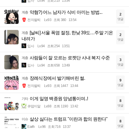
입사
Lv.94
조회 215
13:54
약혐?) 어느 남자가 식비 아끼는 방법...
계층
2
댓글
전자팔찌
Lv.93
조회 380
13:54
[날씨] 서울 폭염 절정, 한낮 39도…주말 기온
계층
2
내려가
댓글
입사
Lv.94
조회 254
13:51
사람들이 잘 모르는 로켓단 사내 복지 수준
계층
3
댓글
입사
Lv.94
조회 658
13:49
장례식장에서 발기해버린 썰.
계층
9
댓글
전자팔찌
Lv.93
조회 1447
13:44
이게 일명 백종원 양념통이여..!
기타
8
댓글
큐땁이알
Lv.88
조회 1190
13:42
살상 싫다는 트럼프 "이란과 합의 원한다"
이슈
8
댓글
Earth
Lv.96
조회 716
13:37