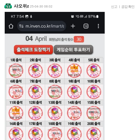
샤오위z
25-04-30 08:02
신고
|
공감 확인