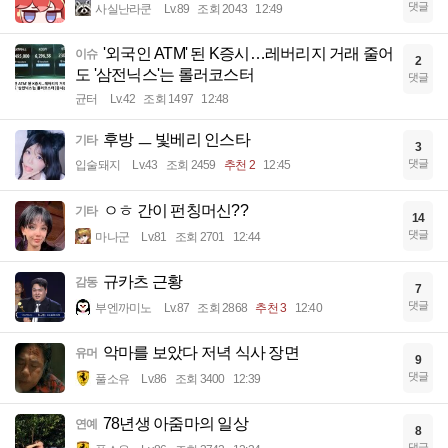
댓글
사실난라쿤
Lv.89
조회 2043
12:49
'외국인 ATM' 된 K증시…레버리지 거래 줄어
이슈
2
도 '삼전닉스'는 롤러코스터
댓글
균터
Lv.42
조회 1497
12:48
후방 ㅡ 빛베리 인스타
기타
3
댓글
입술돼지
Lv.43
조회 2459
추천 2
12:45
ㅇㅎ 간이 펀칭머신??
기타
14
댓글
마나군
Lv.81
조회 2701
12:44
규카츠 근황
감동
7
댓글
부엔까미노
Lv.87
조회 2868
추천 3
12:40
악마를 보았다 저녁 식사 장면
유머
9
댓글
풀소유
Lv.86
조회 3400
12:39
78년생 아줌마의 일상
연예
8
댓글