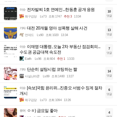
전자발찌 1호 연예인...한동훈 공개 응원
이슈
10
댓글
왜구김당
Lv.73
조회 1747
추천 3
13:34
대전 20개월 영아 성폭행 살해 사건
기타
13
댓글
언데드
Lv.90
조회 1020
13:34
이재명 대통령, 오늘 2차 부동산 점검회의...
이슈
7
수도권 공급대책 속도전
댓글
Earth
Lv.96
조회 604
추천 1
13:33
단순히 설탕시럽 코팅하는 짤
기타
14
댓글
사실난라쿤
Lv.89
조회 1480
13:27
[속보]국힘 윤리위...진종오 서범수 징계 절차
이슈
6
개시
댓글
왜구김당
Lv.73
조회 1094
13:26
ㅇㅎ) 금요일 좋아
유머
4
댓글