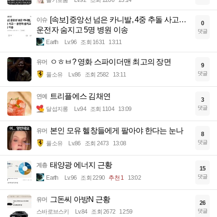
슬기로움
Lv.92
조회 1206
13:14
[속보] 중앙선 넘은 카니발, 4중 추돌 사고…
이슈
0
운전자 숨지고 5명 병원 이송
댓글
Earth
Lv.96
조회 1631
13:11
ㅇㅎㅂ? 영화 스파이더맨 최고의 장면
유머
9
댓글
풀소유
Lv.86
조회 2582
13:11
트리플에스 김채연
연예
3
댓글
달섭지롱
Lv.94
조회 1104
13:09
본인 모유 헬창들에게 팔아야 한다는 눈나
유머
8
댓글
풀소유
Lv.86
조회 2473
13:08
태양광 에너지 근황
계층
15
댓글
Earth
Lv.96
조회 2290
추천 1
13:02
그돈씨 아방N 근황
유머
26
댓글
스바로브스키
Lv.84
조회 2672
12:59