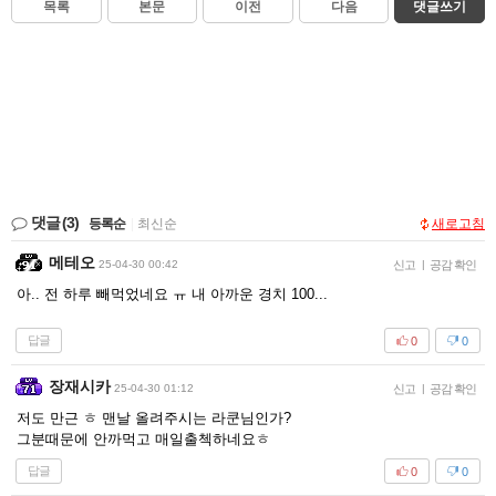
목록
본문
이전
다음
댓글쓰기
댓글
(3)
등록순
|
최신순
새로고침
메테오
25-04-30 00:42
신고
|
공감 확인
아.. 전 하루 빼먹었네요 ㅠ 내 아까운 경치 100...
답글
0
0
장재시카
25-04-30 01:12
신고
|
공감 확인
저도 만근 ㅎ 맨날 올려주시는 라쿤님인가?
그분때문에 안까먹고 매일출첵하네요ㅎ
답글
0
0