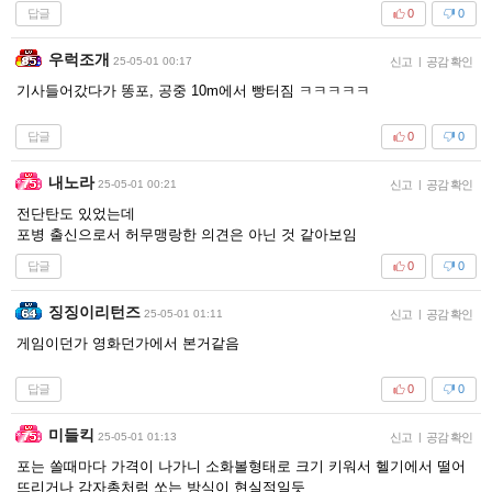
답글
0
0
우럭조개
25-05-01 00:17
신고
|
공감 확인
기사들어갔다가 똥포, 공중 10m에서 빵터짐 ㅋㅋㅋㅋㅋ
답글
0
0
내노라
25-05-01 00:21
신고
|
공감 확인
전단탄도 있었는데
포병 출신으로서 허무맹랑한 의견은 아닌 것 같아보임
답글
0
0
징징이리턴즈
25-05-01 01:11
신고
|
공감 확인
게임이던가 영화던가에서 본거같음
답글
0
0
미들킥
25-05-01 01:13
신고
|
공감 확인
포는 쏠때마다 가격이 나가니 소화볼형태로 크기 키워서 헬기에서 떨어
뜨리거나 감자총처럼 쏘는 방식이 현실적일듯