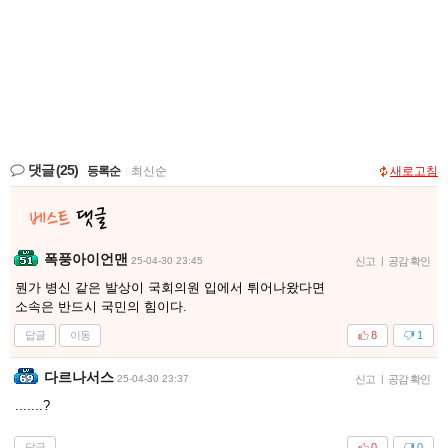
댓글
(25)
등록순
|
최신순
새로고침
폭풍아이언맨
25-04-30 23:45
신고
|
공감 확인
뭔가 병신 같은 발상이 국회의원 입에서 튀어나왔다면
소속은 반드시 국민의 힘이다.
답글
이동
8
1
다르나서스
25-04-30 23:37
신고
|
공감 확인
.......?
답글
0
0