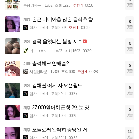
댓글
분당리자몽
Lv.62
조회 1928
추천 4
00:33
은근 마니아층 많은 음식 취향
계층
8
댓글
입사
Lv.94
조회 2002
추천 1
00:29
결국 울었다는 블핑 지수
연예
3
댓글
라라크로포드
Lv.87
조회 1693
00:29
출석체크 안해슴?
기타
0
댓글
사실난라쿤
Lv.89
조회 608
추천 4
00:28
김채연 어제 자 오션월드
연예
9
댓글
입사
Lv.94
조회 2461
00:27
27,000원어치 곱창 2인분 양
계층
0
댓글
입사
Lv.94
조회 1901
00:25
오늘로써 완벽히 증명된 거
계층
11
댓글
입사
Lv.94
조회 2644
00:22