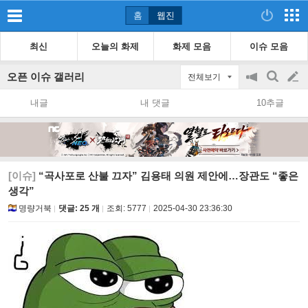
홈
웹진
최신
오늘의 화제
화제 모음
이슈 모음
오픈 이슈 갤러리
전체보기
공
검
글
지
색
내글
내 댓글
10추글
on/off
쓰
기
[이슈]
“곡사포로 산불 끄자” 김용태 의원 제안에…장관도 “좋은
생각”
명량거북
댓글: 25 개
조회:
5777
2025-04-30 23:36:30