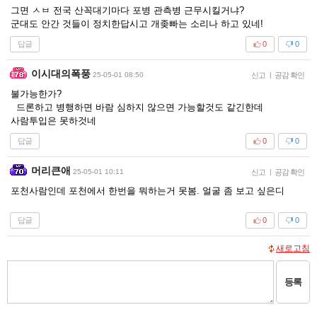
그면 ㅅㅂ 전국 산꼭대기마다 포병 관측병 근무시킬거냐?
군대도 안간 것들이 정치한답시고 개좆빠는 소리나 하고 있네!
답글
0
0
이시대의폭풍
25-05-01 08:50
신고
|
공감 확인
불가능한가?
드론하고 병행하면 바람 심하지 않으면 가능할것도 같긴한데
사람투입은 못하것네
답글
0
0
머리큰애
25-05-01 10:11
신고
|
공감 확인
포천사람인데 포천에서 한번을 뭐하는거 못봄. 얼굴 좀 보고 싶은디
답글
0
0
새로고침
등록