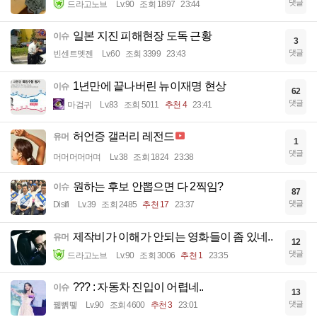
댓글
드라고노브
Lv.90
조회 1897
23:44
일본 지진 피해현장 도독 근황
이슈
3
댓글
빈센트멧젠
Lv.60
조회 3399
23:43
1년만에 끝나버린 뉴이재명 현상
이슈
62
댓글
마검귀
Lv.83
조회 5011
추천 4
23:41
허언증 갤러리 레전드
유머
1
댓글
머머머머머며
Lv.38
조회 1824
23:38
원하는 후보 안뽑으면 다 2찍임?
이슈
87
댓글
Disifi
Lv.39
조회 2485
추천 17
23:37
제작비가 이해가 안되는 영화들이 좀 있네..
유머
12
댓글
드라고노브
Lv.90
조회 3006
추천 1
23:35
??? : 자동차 진입이 어렵네..
이슈
13
댓글
꿻뻵뗗
Lv.90
조회 4600
추천 3
23:01