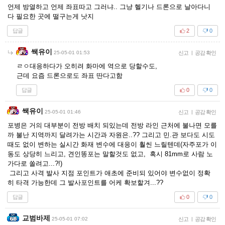
언제 방열하고 언제 좌표따고 그러냐.. 그냥 헬기나 드론으로 날아다니
다 필요한 곳에 떨구는게 낫지
답글
2
0
쌕유이
25-05-01 01:53
신고
|
공감 확인
ㄹㅇ대응하다가 오히려 화마에 역으로 당할수도,
근데 요즘 드론으로도 좌표 딴다고함
답글
0
0
쌕유이
25-05-01 01:46
신고
|
공감 확인
포병은 거의 대부분이 전방 배치 되있는데 전방 라인 근처에 불나면 모를
까 불난 지역까지 달려가는 시간과 자원은..?? 그리고 민.관 보다도 시도
때도 없이 변하는 실시간 화재 변수에 대응이 훨씬 느릴텐데(자주포가 이
동도 상당히 느리고, 견인똥포는 말할것도 없고, 혹시 81mm로 사람 노
가다로 쏠려고...?!)
그리고 사격 발사 지점 포인트가 애초에 준비되 있어야 변수없이 정확
히 타격 가능한데 그 발사포인트를 어케 확보할겨...??
답글
0
0
교범바제
25-05-01 07:02
신고
|
공감 확인