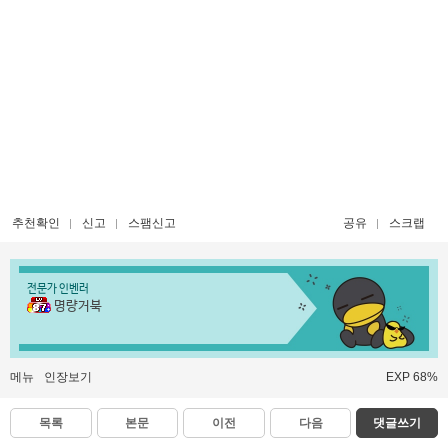
추천확인
신고
스팸신고
공유
스크랩
전문가 인벤러
명량거북
메뉴
인장보기
EXP 68%
목록
본문
이전
다음
댓글쓰기