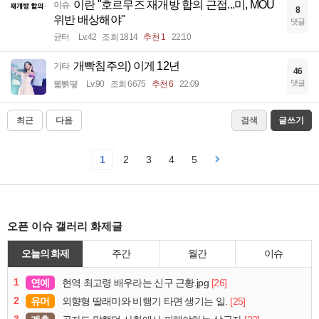
이란 "호르무즈 재개방 합의 근접...미, MOU
이슈
8
위반 배상해야"
댓글
균터
Lv.42
조회 1814
추천 1
22:10
개빡침주의) 이게 12년
기타
46
댓글
꿻뻵뗗
Lv.90
조회 6675
추천 6
22:09
최근
다음
검색
글쓰기
1
2
3
4
5
오픈 이슈 갤러리 화제글
오늘의 화제
주간
월간
이슈
1
연예
[26]
현역 최고령 배우라는 신구 근황.jpg
2
유머
[25]
외향형 딸래미와 비행기 타면 생기는 일.
3