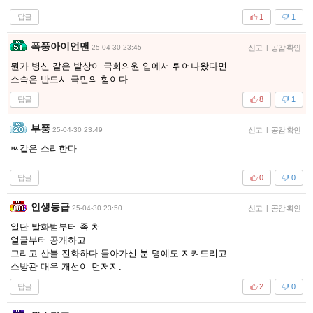
답글
1
1
폭풍아이언맨
25-04-30 23:45
신고
|
공감 확인
뭔가 병신 같은 발상이 국회의원 입에서 튀어나왔다면
소속은 반드시 국민의 힘이다.
답글
8
1
부풍
25-04-30 23:49
신고
|
공감 확인
ㅄ같은 소리한다
답글
0
0
인생등급
25-04-30 23:50
신고
|
공감 확인
일단 발화범부터 족 쳐
얼굴부터 공개하고
그리고 산불 진화하다 돌아가신 분 명예도 지켜드리고
소방관 대우 개선이 먼저지.
답글
2
0