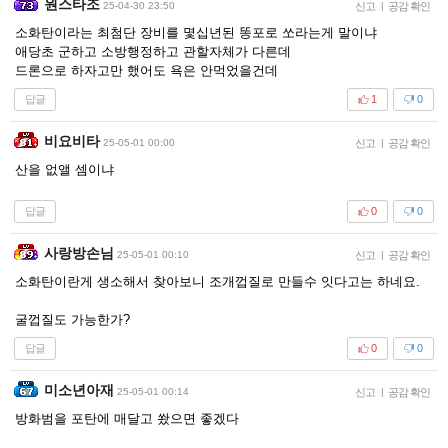
원스타조
25-04-30 23:50
신고
|
공감 확인
소화탄이라는 최첨단 장비를 몇십년된 똥포로 쏘라는게 말이냐
애당초 군하고 소방행정하고 관할자체가 다른데
드론으로 하자고만 했어도 욕은 안먹었을건데
답글
1
0
비요비타
25-05-01 00:00
신고
|
공감 확인
산을 없앨 셈이냐
답글
0
0
사랑방손님
25-05-01 00:10
신고
|
공감 확인
소화탄이란게 생소해서 찾아보니 조개껍질로 만들수 잇다고는 하네요.
굴껍질도 가능한가?
답글
0
0
미소년아재
25-05-01 00:14
신고
|
공감 확인
방화범을 포탄에 매달고 쐈으면 좋겠다