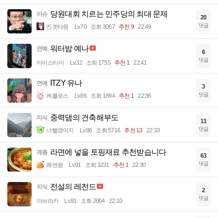
당원대회 치르는 민주당의 최대 문제
이슈
20
댓글
진겟타원
Lv.70
조회 3067
추천 9
22:49
워터밤 예나
연예
6
댓글
아이스티이
Lv.32
조회 1755
추천 1
22:41
ITZY 유나
연예
3
댓글
케를로스
Lv.86
조회 1894
추천 1
22:36
중력댐의 건축해부도
지식
11
댓글
너빨갱이지
Lv.86
조회 5716
추천 13
22:33
라면에 넣을 토핑재료 추천받습니다
계층
63
댓글
쾌변왕
Lv.91
조회 3231
추천 1
22:30
전설의 레전드
지식
2
댓글
아브라카
Lv.91
조회 2004
22:10