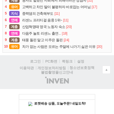
계층
[22]
공자도 말했던 사회에서 피해야하는 상급자
4
유머
[17]
고백하고 차인 딸이 불평하자 바로잡는 어머님
5
지식
[11]
중력댐의 건축해부도
6
연예
[11]
리센느 프리티걸 음중 1위~
7
계층
[20]
산업혁명때 영국 노동자 숙소
8
연예
[18]
다음주 놀토 리센느 출연...
9
계층
[24]
태풍 돌핀 말고 이주은 돌핀
10
유머
[20]
차가 없는 사람은 모르는 주말에 나가기 싫은 이유
로그인
PC화면
퀵링크
설정
청소년보호정책
이용약관
개인정보처리방침
▲
불법촬영물신고안내
(주)
인
벤