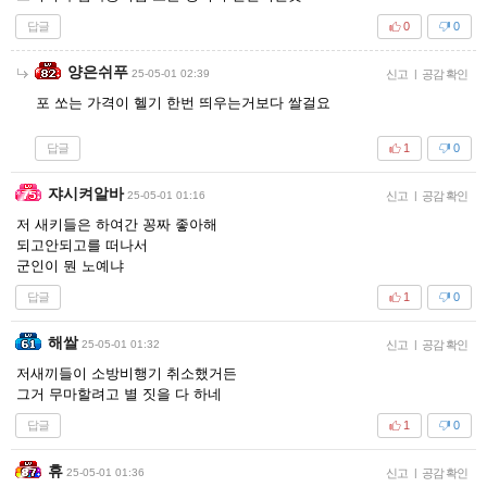
답글
0
0
양은쉬푸
25-05-01 02:39
신고
|
공감 확인
포 쏘는 가격이 헬기 한번 띄우는거보다 쌀걸요
답글
1
0
쟈시켜알바
25-05-01 01:16
신고
|
공감 확인
저 새키들은 하여간 꽁짜 좋아해
되고안되고를 떠나서
군인이 뭔 노예냐
답글
1
0
해쌀
25-05-01 01:32
신고
|
공감 확인
저새끼들이 소방비행기 취소했거든
그거 무마할려고 별 짓을 다 하네
답글
1
0
휴
25-05-01 01:36
신고
|
공감 확인