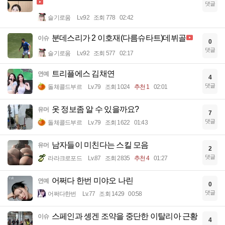
댓글
슬기로움
Lv.92
조회 778
02:42
분데스리가 2 이호재(다름슈타트)데뷔골
이슈
0
댓글
슬기로움
Lv.92
조회 577
02:17
트리플에스 김채연
연예
4
댓글
돌체콜드부르
Lv.79
조회 1024
추천 1
02:01
옷 정보좀 알 수 있을까요?
유머
7
댓글
돌체콜드부르
Lv.79
조회 1622
01:43
남자들이 미친다는 스킬 모음
유머
2
댓글
라라크로포드
Lv.87
조회 2835
추천 4
01:27
어쩌다 한번 미야오 나린
연예
0
댓글
어쩌다한번
Lv.77
조회 1429
00:58
스페인과 솅겐 조약을 중단한 이탈리아 근황
이슈
4