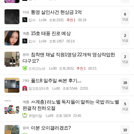
통영 살인사건 현상금 1억
이슈
6
댓글
입사
Lv.94
조회 2631
추천 1
00:19
15호 태풍 진로 예상
계층
2
댓글
입사
Lv.94
조회 1857
00:18
침착맨 채널 직원1명당 22개씩 영상작업한
유머
2
다구요?
댓글
드라고노브
Lv.90
조회 2651
추천 1
00:15
폴드8 일주일 써본 후기....
기타
19
댓글
암꼬또모타쥬
Lv.60
조회 5544
23:55
ㅆ계층) 라노벨 독자들이 말하는 국밥 라노벨
계층
5
완결작 천하오절
댓글
큐땁이알
Lv.88
조회 1829
23:45
이분 오이갤러겠죠?
유머
10