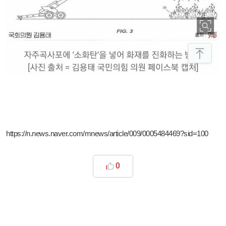
https://n.news.naver.com/mnews/article/009/0005484469?sid=100
0