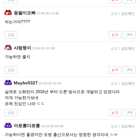
동팔이오빠
25-04-30 23:38
신고
|
공감 확인
되는거야????
답글
0
0
샤랑둥이
25-04-30 23:38
신고
|
공감 확인
가능하면 좋지
답글
0
0
Maybe5327
25-04-30 23:39
신고
|
공감 확인
실제로 소화탄이 2016년 부터 드론 방식으로 개발되고 있었다라
저게 가능한가보네
포에 진심인 나라 ㄷㄷ
답글
0
0
아로롱다로롱
25-04-30 23:40
신고
|
공감 확인
가능하다면 좋겠지만 포병 출신으로서는 멍청한 생각이네 ㅅㅂ