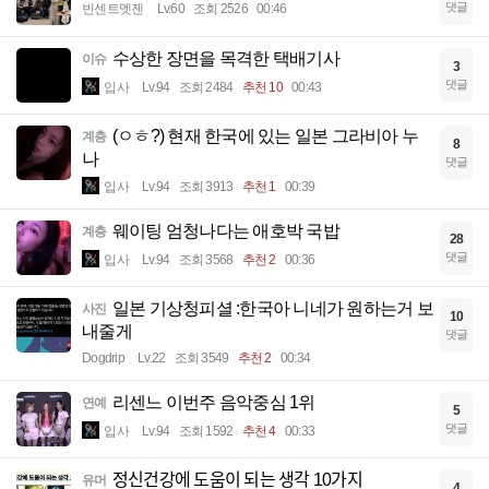
댓글
빈센트멧젠
Lv.60
조회 2526
00:46
수상한 장면을 목격한 택배기사
이슈
3
댓글
입사
Lv.94
조회 2484
추천 10
00:43
(ㅇㅎ?) 현재 한국에 있는 일본 그라비아 누
계층
8
나
댓글
입사
Lv.94
조회 3913
추천 1
00:39
웨이팅 엄청나다는 애호박 국밥
계층
28
댓글
입사
Lv.94
조회 3568
추천 2
00:36
일본 기상청피셜 :한국아 니네가 원하는거 보
사진
10
내줄게
댓글
Dogdrip
Lv.22
조회 3549
추천 2
00:34
리센느 이번주 음악중심 1위
연예
5
댓글
입사
Lv.94
조회 1592
추천 4
00:33
정신건강에 도움이 되는 생각 10가지
유머
4