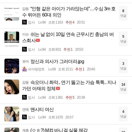
“인형 같은 아이가 가라앉는데”…수심 3m 호
감동
8
수 뛰어든 60대 의인
댓글
입사
Lv.94
조회 1163
추천 4
20:51
쉬는 날 없이 10일 연속 근무시킨 충남의 버
이슈
5
스회사
댓글
입사
Lv.94
조회 801
추천 1
20:50
정신과 의사가 그러더라.jpg
유머
3
댓글
파아랑망토
Lv.68
조회 1511
추천 1
20:46
슥오더니 촤악.. 연기 뚫고는 가슴 툭툭.. 지나
감동
14
가던 아재의 정체
댓글
입사
Lv.94
조회 1381
추천 5
20:39
맨시티 여신
연예
4
댓글
입사
Lv.94
조회 1670
20:37
(ㅇㅎ?) M컵 바니걸 실물 체감
계층