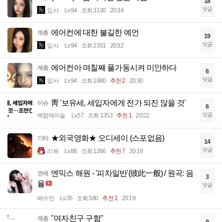
18
댓글
입사
Lv.94
조회 3130
20:34
에어컨에 대한 불길한 예언
계층
19
댓글
입사
Lv.94
조회 2331
20:32
에어컨아 며칠째 풀가동시켜 미안하다
계층
6
댓글
입사
Lv.94
조회 1880
추천 2
20:30
靑 '보유세, 세입자에게 전가 되진 않을 것'
이슈
6
댓글
백합에이슬
Lv.57
조회 1353
추천 1
20:22
★외국영화★ 오디세이 (스포없음)
기타
14
댓글
리뷰
Lv.86
조회 1266
추천 7
20:19
엔믹스 해원 - '피차일반'(彼此一般) / 원곡: 음
연예
3
율
댓글
배수민
Lv.35
조회 580
추천 1
20:19
"여자친구 구함"
계층