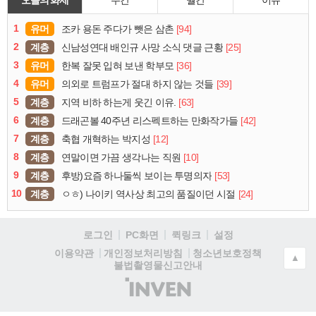
오늘의 화제
주간
월간
이슈
1
유머
[94]
조카 용돈 주다가 뺏은 삼촌
2
계층
[25]
신남성연대 배인규 사망 소식 댓글 근황
3
유머
[36]
한복 잘못 입혀 보낸 학부모
4
유머
[39]
의외로 트럼프가 절대 하지 않는 것들
5
계층
[63]
지역 비하 하는게 웃긴 이유.
6
계층
[42]
드래곤볼 40주년 리스펙트하는 만화작가들
7
계층
[12]
축협 개혁하는 박지성
8
계층
[10]
연말이면 가끔 생각나는 직원
9
계층
[53]
후방)요즘 하나둘씩 보이는 투명의자
10
계층
[24]
ㅇㅎ) 나이키 역사상 최고의 품질이던 시절
로그인
PC화면
퀵링크
설정
청소년보호정책
이용약관
개인정보처리방침
▲
불법촬영물신고안내
(주)
인
벤