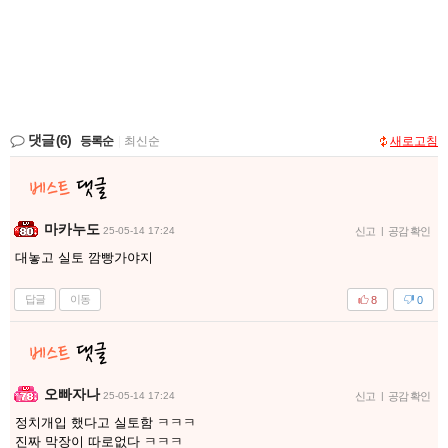
댓글
(6)
등록순
|
최신순
새로고침
마카누도
25-05-14 17:24
신고
|
공감 확인
대놓고 실토 깜빵가야지
답글
이동
8
0
오빠자나
25-05-14 17:24
신고
|
공감 확인
정치개입 했다고 실토함 ㅋㅋㅋ
진짜 막장이 따로없다 ㅋㅋㅋ