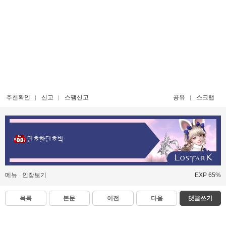
추천확인
신고
스팸신고
공유
스크랩
단호한단호박
메뉴
인장보기
EXP 65%
목록
본문
이전
다음
댓글쓰기