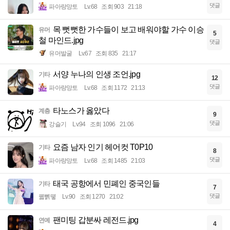
댓글
파아랑망토
Lv.68
조회 903
21:18
목 뻣뻣한 가수들이 보고 배워야할 가수 이승
유머
5
철 마인드.jpg
댓글
유머발굴
Lv.67
조회 835
21:17
서양 누나의 인생 조언.jpg
기타
12
댓글
파아랑망토
Lv.68
조회 1172
21:13
타노스가 옳았다
계층
9
댓글
강슬기
Lv.94
조회 1096
21:06
요즘 남자 인기 헤어컷 T0P10
기타
8
댓글
파아랑망토
Lv.68
조회 1485
21:03
태국 공항에서 민폐인 중국인들
기타
7
댓글
꿻뻵뗗
Lv.90
조회 1270
21:02
팬미팅 갑분싸 레전드.jpg
연예
4