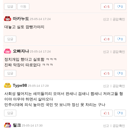
답글
이동
5
0
마카누도
25-05-14 17:24
신고
|
공감 확인
대놓고 실토 깜빵가야지
답글
8
0
오빠자나
25-05-14 17:24
신고
|
공감 확인
정치개입 했다고 실토함 ㅋㅋㅋ
진짜 막장이 따로없다 ㅋㅋㅋ
답글
5
0
Type98
25-05-14 17:29
신고
|
공감 확인
사회성 떨어지는 새끼들끼리 모여서 판새니 검새니 짭새니 저러고들 형
이야 아우야 하면서 살아오다
민주시대에 의식 높아진 국민 맛 보니까 정신 못 차리는 구나
답글
1
0
틸크
25-05-14 17:30
신고
|
공감 확인