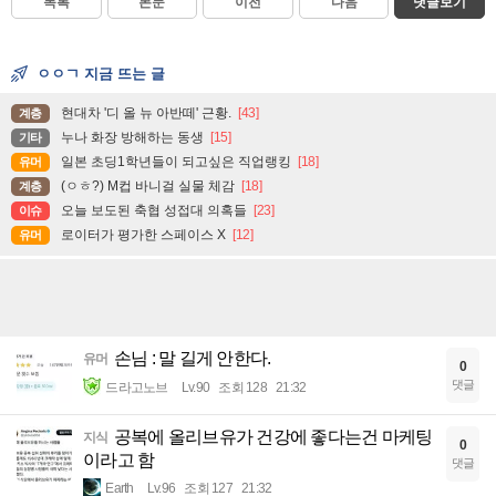
목록
본문
이전
다음
댓글보기
ㅇㅇㄱ 지금 뜨는 글
현대차 '디 올 뉴 아반떼' 근황.
[43]
계층
누나 화장 방해하는 동생
[15]
기타
일본 초딩1학년들이 되고싶은 직업랭킹
[18]
유머
(ㅇㅎ?) M컵 바니걸 실물 체감
[18]
계층
오늘 보도된 축협 성접대 의혹들
[23]
이슈
로이터가 평가한 스페이스 X
[12]
유머
손님 : 말 길게 안한다.
유머
0
댓글
드라고노브
Lv.90
조회 128
21:32
공복에 올리브유가 건강에 좋다는건 마케팅
지식
0
이라고 함
댓글
Earth
Lv.96
조회 127
21:32