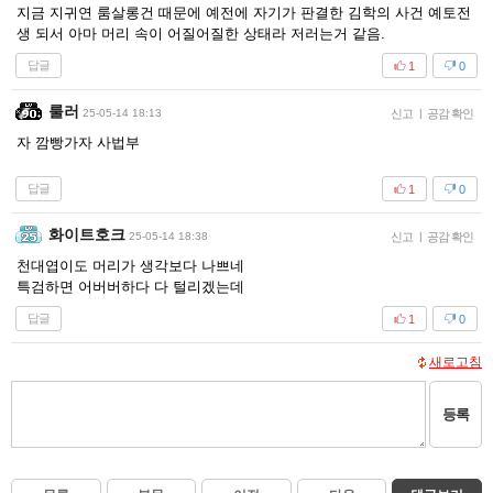
지금 지귀연 룸살롱건 때문에 예전에 자기가 판결한 김학의 사건 예토전
생 되서 아마 머리 속이 어질어질한 상태라 저러는거 같음.
답글
1
0
룰러
25-05-14 18:13
신고
|
공감 확인
자 깜빵가자 사법부
답글
1
0
화이트호크
25-05-14 18:38
신고
|
공감 확인
천대엽이도 머리가 생각보다 나쁘네
특검하면 어버버하다 다 털리겠는데
답글
1
0
새로고침
등록