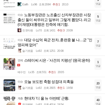
9
댓글
Earth
Lv.96
조회 2084
추천 1
20:10
노동부장관은 노조출신 산자부장관은 사장
이슈
5
출신 둘이 싸우라고 일부러 그렇게 뽑았다. 라고
댓글
(이재명)대통령은 진즉에 얘기함.
진겟타원
Lv.70
조회 1431
추천 3
20:09
대당 수십억 육군 전차, 훈련중 불 나…군 "인
이슈
7
명피해 없어"
댓글
슬기로움
Lv.92
조회 1251
20:08
스테이씨 시은 - '사건의 지평선' (원곡:윤하)
연예
1
댓글
배수민
Lv.35
조회 551
추천 1
20:05
오늘 보도된 축협 성접대 의혹들
이슈
23
댓글
슬기로움
Lv.92
조회 2605
추천 1
19:58
현대차 '디 올 뉴 아반떼' 근황.
계층
43
댓글
전자팔찌
Lv.93
조회 4014
19:54