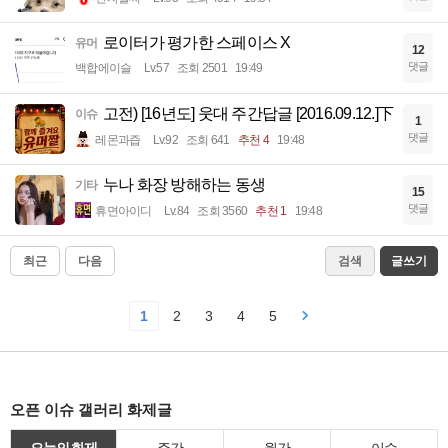
로이터가 평가한 스페이스 X
유머
12
댓글
백합에이슬
Lv.57
조회 2501
19:49
고전) [16년도] 웃대 주간답글 [2016.09.12.]下
이슈
1
댓글
레몬과즙
Lv.92
조회 641
추천 4
19:48
누나 화장 방해하는 동생
기타
15
댓글
휴면아이디
Lv.84
조회 3560
추천 1
19:48
최근
다음
검색
글쓰기
1
2
3
4
5
오픈 이슈 갤러리 화제글