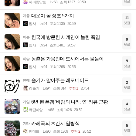
댓글
파아랑망토
Lv.68
조회 1327
20:59
대운이 올 징조 5가지
계층
11
댓글
입사
Lv.94
조회 1135
20:59
한국에 방문한 세계인이 놀란 폭염
이슈
9
댓글
입사
Lv.94
조회 1481
20:57
농촌은 가뭄인데 도시에서는 물놀이
이슈
9
댓글
입사
Lv.94
조회 1268
20:55
슬기가 말아주는 레모네이드
연예
2
댓글
강슬기
Lv.94
조회 814
추천 1
20:54
6년 된 폰겜 '바람의 나라: 연' 리뷰 근황
게임
4
댓글
큐땁이알
Lv.88
조회 1426
20:52
카레국의 ㅈ간지 열병식
기타
5
댓글
언데드
Lv.90
조회 1309
추천 2
20:52