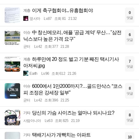
이게 축구협회야...유흥협회야
계층
0
댓글
옆사마
Lv.87
조회 81
21:32
中 창신메모리, 애플 '공급 계약' 무산…"삼전
이슈
6
닉스보다 높은 가격 요구"
댓글
균터
Lv.42
조회 377
21:28
하루만에 20 정도 벌고 기분 째진 택시기사
계층
7
아저씨.jpg
댓글
Earth
Lv.96
조회 612
21:26
6000에서 1만2000까지?…골드만삭스 “코스
이슈
8
피 조정은 강세장 일부”
댓글
균터
Lv.42
조회 396
21:25
당신의 가슴 사이즈는 얼마나 되시나요?
기타
8
댓글
사람아니야
Lv.63
조회 825
21:19
택배기사가 개빡치는 아파트
기타
10