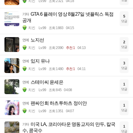
댓글
치킨
Lv.99
조회 2321
04:18
GTA 6 플레이 영상 8월27일 넷플릭스 독점
기타
5
공개
댓글
치킨
Lv.99
조회 1883
04:15
노지선
연예
2
댓글
치킨
Lv.99
조회 2090
추천 1
04:13
있지 유나
연예
3
댓글
치킨
Lv.99
조회 1480
추천 1
04:11
스테이씨 윤세은
연예
1
댓글
치킨
Lv.99
조회 845
04:08
팬싸인회 하츠투하츠 정이안
연예
1
댓글
치킨
Lv.99
조회 1351
04:07
미국 LA, 코리아타운 명동교자의 만두, 칼국
기타
1
수, 콩국수
댓글