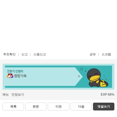
추천확인
신고
스팸신고
공유
스크랩
전문가 인벤러
명량거북
메뉴
인장보기
EXP 68%
목록
본문
이전
다음
댓글쓰기