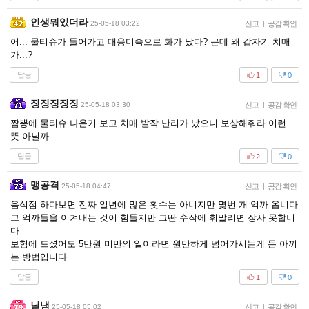
인생뭐있더라
25-05-18 03:22
신고
|
공감 확인
어... 물티슈가 들어가고 대응미숙으로 화가 났다? 근데 왜 갑자기 치매
가...?
답글
1
0
징징징징징
25-05-18 03:30
신고
|
공감 확인
짬뽕에 물티슈 나온거 보고 치매 발작 난리가 났으니 보상해줘라 이런
뜻 아닐까
답글
2
0
맹공격
25-05-18 04:47
신고
|
공감 확인
음식점 하다보면 진짜 일년에 많은 횟수는 아니지만 몇번 개 억까 옵니다
그 억까들을 이겨내는 것이 힘들지만 그딴 수작에 휘말리면 장사 못합니
다
보험에 드셨어도 5만원 미만의 일이라면 원만하게 넘어가시는게 돈 아끼
는 방법입니다
답글
1
0
닐냄
25-05-18 05:02
신고
|
공감 확인