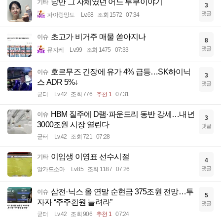
낭만 그 자체였던 어느 부부이야기
기타
3
댓글
파아랑망토
Lv.68
조회 1572
07:34
초고가 비거주 매물 쏟아지나
이슈
8
댓글
뮤지케
Lv.99
조회 1475
07:33
호르무즈 긴장에 유가 4% 급등…SK하이닉
이슈
3
스 ADR 5%↓
댓글
균터
Lv.42
조회 776
추천 1
07:31
HBM 질주에 D램·파운드리 동반 강세…내년
이슈
3
3000조원 시장 열린다
댓글
균터
Lv.42
조회 721
07:28
이임생 이영표 선수시절
기타
4
댓글
알카드소마
Lv.85
조회 1187
07:26
삼전·닉스 올 연말 순현금 375조원 전망…투
이슈
5
자자 “주주환원 늘려라”
댓글
균터
Lv.42
조회 906
추천 1
07:24