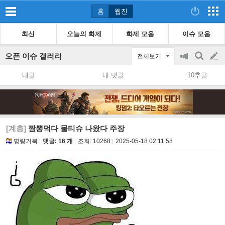
홈
웹진
최신
오늘의 화제
화제 모음
이슈 모음
오픈 이슈 갤러리
전체보기
공
검
글
지
색
내글
내 댓글
10추글
on/off
쓰
기
[계층]
짬뽕먹다 물티슈 나왔다 주장
명량거북
댓글: 16 개
조회:
10268
2025-05-18 02:11:58