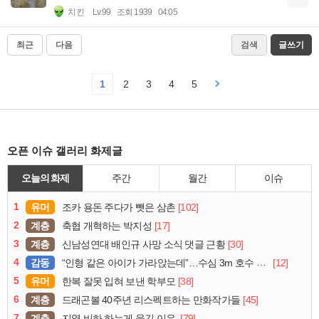
치킨
Lv.99
조회 1939
04:05
최근
다음
검색
글쓰기
1
2
3
4
5
오픈 이슈 갤러리 화제글
오늘의 화제
주간
월간
이슈
1
유머
[102]
조카 용돈 주다가 뺏은 삼촌
2
계층
[17]
축협 개혁하는 박지성
3
계층
[30]
신남성연대 배인규 사망 소식 댓글 근황
4
감동
[12]
“인형 같은 아이가 가라앉는데”…수심 3m 호수 뛰어든 60대 의인
5
유머
[38]
한복 잘못 입혀 보낸 학부모
6
계층
[45]
드래곤볼 40주년 리스펙트하는 만화작가들
7
계층
[79]
지역 비하 하는게 웃긴 이유.