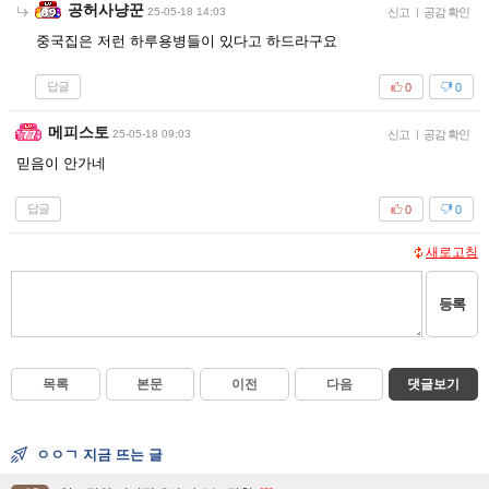
공허사냥꾼
25-05-18 14:03
신고
|
공감 확인
중국집은 저런 하루용병들이 있다고 하드라구요
답글
0
0
메피스토
25-05-18 09:03
신고
|
공감 확인
믿음이 안가네
답글
0
0
새로고침
등록
목록
본문
이전
다음
댓글보기
ㅇㅇㄱ 지금 뜨는 글