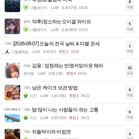
8
댓글
너빨갱이지
Lv.86
조회 5759
05:20
약후)청소하는오이갤 와이프
유머
5
댓글
너빨갱이지
Lv.86
조회 6859
05:14
[2026-08-07] 오늘의 전국 날씨 & 띠별 운세
기타
1
댓글
니얼굴제길
Lv.81
조회 815
추천 1
05:02
김용 : 정청래는 반명커밍아웃 해라
이슈
22
댓글
윤석렬
Lv.65
조회 2367
추천 4
04:42
남은 케이크 보관 방법
기타
6
댓글
치킨
Lv.99
조회 2961
추천 3
04:22
땀 많이 나는 사람들이 겪는 고통
기타
6
댓글
치킨
Lv.99
조회 5203
추천 1
04:21
차돌박이와 비빔면
기타
4