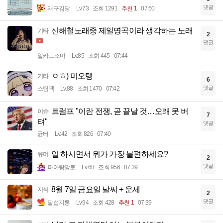
댓글
왜구김당
Lv.73
조회 1291
추천 1
07:50
신해철노래중 제일명곡이라 생각하는 노래
기타
2
댓글
알카드소마
Lv.85
조회 445
07:44
ㅇㅎ) 미오탱
기타
6
댓글
스팀팩
Lv.88
조회 1470
07:42
트럼프 "이란 전쟁, 곧 끝날 것…오래 못 버
이슈
7
텨"
댓글
균터
Lv.42
조회 826
07:40
일 하시면서 뭐가 가장 불편하세요?
유머
2
댓글
파아랑망토
Lv.68
조회 956
07:39
8월 7일 금요일 날씨 + 운세
지식
2
댓글
달섭지롱
Lv.94
조회 428
추천 1
07:39