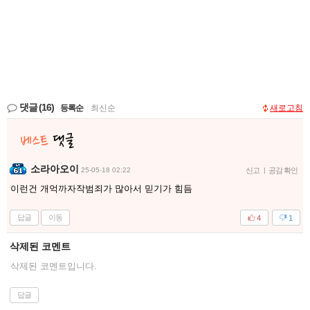
댓글
(16)
등록순
|
최신순
새로고침
소라아오이
25-05-18 02:22
신고
|
공감 확인
이런건 개억까자작범죄가 많아서 믿기가 힘듬
답글
이동
4
1
삭제된 코멘트
삭제된 코멘트입니다.
답글