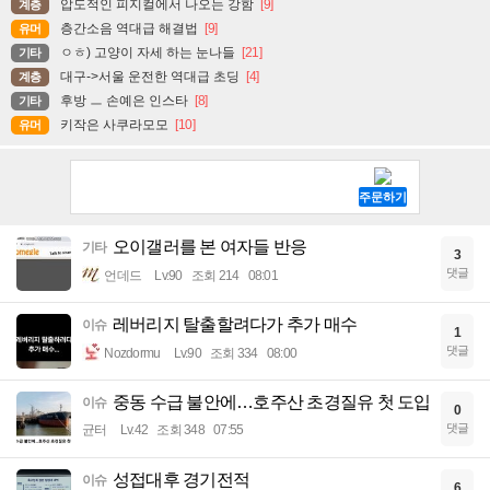
압도적인 피지컬에서 나오는 강함
[9]
계층
층간소음 역대급 해결법
[9]
유머
ㅇㅎ) 고양이 자세 하는 눈나들
[21]
기타
대구->서울 운전한 역대급 초딩
[4]
계층
후방 ㅡ 손예은 인스타
[8]
기타
키작은 사쿠라모모
[10]
유머
오이갤러를 본 여자들 반응
기타
3
댓글
언데드
Lv.90
조회 214
08:01
레버리지 탈출할려다가 추가 매수
이슈
1
댓글
Nozdormu
Lv.90
조회 334
08:00
중동 수급 불안에…호주산 초경질유 첫 도입
이슈
0
댓글
균터
Lv.42
조회 348
07:55
성접대후 경기전적
이슈
6