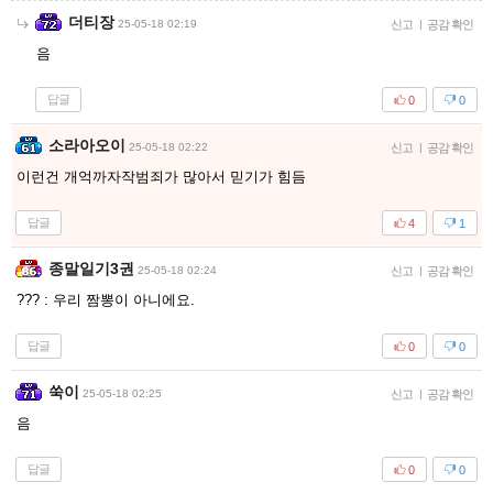
더티장
25-05-18 02:19
신고
|
공감 확인
음
답글
0
0
소라아오이
25-05-18 02:22
신고
|
공감 확인
이런건 개억까자작범죄가 많아서 믿기가 힘듬
답글
4
1
종말일기3권
25-05-18 02:24
신고
|
공감 확인
??? : 우리 짬뽕이 아니에요.
답글
0
0
쑥이
25-05-18 02:25
신고
|
공감 확인
음
답글
0
0