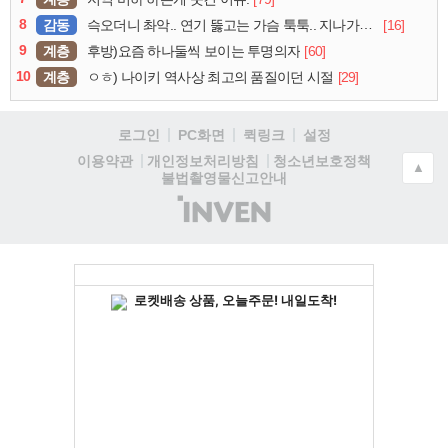
8
감동
[16]
슥오더니 촤악.. 연기 뚫고는 가슴 툭툭.. 지나가던 아재의 정체
9
계층
[60]
후방)요즘 하나둘씩 보이는 투명의자
10
계층
[29]
ㅇㅎ) 나이키 역사상 최고의 품질이던 시절
로그인
PC화면
퀵링크
설정
청소년보호정책
이용약관
개인정보처리방침
▲
불법촬영물신고안내
(주)
인
벤