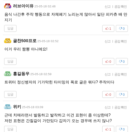
러브아이유
25-05-18 02:46
신고
|
공감 확인
음식 나간후 주작 행동으로 자체폐기 노리는게 많아서 일단 피카츄 배 만
지기
답글
1
0
골찬500프로
25-05-18 02:52
신고
|
공감 확인
이거 우리 짬뽕 아니에요!
답글
0
0
홍길동우
25-05-18 02:59
신고
|
공감 확인
트위터 정신병자의 기가막힌 타이밍의 폭로 글은 뭐다? 주작이다
답글
0
0
위키
25-05-18 03:09
신고
|
공감 확인
근데 치매라면서 발동하고 발작하고 이건 표현이 좀 이상한데?
저런 표현은 간질같이 가만있다 갑자기 오는 경우에 쓰지 않나?
답글
1
0