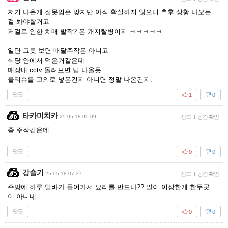
저거 나온게 잘못임은 맞지만 아직 확실하지 않으니 추후 상황 나오는
걸 봐야할거고
저걸로 인한 치매 발작? 은 개지랄병이지 ㅋㅋㅋㅋㅋ
일단 그릇 보면 배달주작은 아니고
식당 안에서 먹은거같은데
매장내 cctv 돌려보면 답 나올듯
물티슈를 고의로 넣은건지 아니면 정말 나온건지.
답글
1
0
타카미치카
25-05-18 05:09
신고
|
공감 확인
좀 주작같은데
답글
0
0
강슬기
25-05-18 07:37
신고
|
공감 확인
주방에 하루 알바가 들어가서 요리를 만드나?? 말이 이상한게 한두곳
이 아니네
답글
0
0