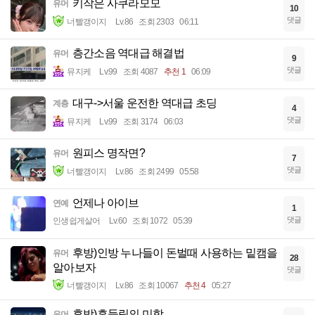
키작은 사쿠라모모
유머
10
댓글
너빨갱이지
Lv.86
조회 2303
06:11
층간소음 역대급 해결법
유머
9
댓글
뮤지케
Lv.99
조회 4087
추천 1
06:09
대구->서울 운전한 역대급 초딩
계층
4
댓글
뮤지케
Lv.99
조회 3174
06:03
원피스 명작면?
유머
7
댓글
너빨갱이지
Lv.86
조회 2499
05:58
언제나 아이브
연예
1
댓글
인생쉽게살어
Lv.60
조회 1072
05:39
후방)인방 누나들이 돈벌때 사용하는 밑캠을
유머
28
알아보자
댓글
너빨갱이지
Lv.86
조회 10067
추천 4
05:27
후방)흔들림의 미학
유머