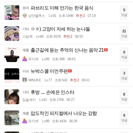
파브리도 이해 안가는 한국 음식
유머
5
댓글
낭만블루스
Lv.91
조회 1996
추천 2
07:19
ㅇㅎ) 고양이 자세 하는 눈나들
기타
21
댓글
스팀팩
Lv.88
조회 3678
추천 2
06:55
출근길에 듣는 추억의 신나는 음악 21
계층
0
댓글
뮤지케
Lv.99
조회 496
06:43
뉴박스쿨 이언주편
이슈
3
댓글
MINUKE
Lv.77
조회 942
추천 2
06:41
후방 ㅡ 손예은 인스타
기타
8
댓글
입술돼지
Lv.43
조회 2766
06:27
압도적인 피지컬에서 나오는 강함
계층
9
댓글
뮤지케
Lv.99
조회 4434
06:26