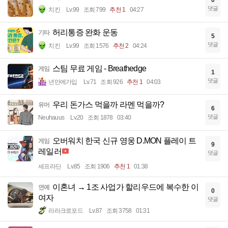
댓글
치킨
Lv.99
조회 799
추천 1
04:27
허리통증 완화 운동
기타
5
댓글
치킨
Lv.99
조회 1576
추천 2
04:24
스팀 무료 게임 - Breathedge
게임
1
댓글
년만에가입
Lv.71
조회 926
추천 1
04:03
우리 돈가스 먹을까 라멘 먹을까?
유머
6
댓글
Neuhauus
Lv.20
조회 1878
03:40
오버워치 한국 신규 영웅 D.MON 플레이 트
게임
9
레일러
댓글
세프라딘
Lv.85
조회 1906
추천 1
01:38
이혼녀 → 1조 사업가 할리우드에 복수한 이
연예
0
여자
댓글
라라크로포드
Lv.87
조회 3758
01:31