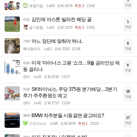
댓글
큐땁이알
Lv.88
조회 3479
추천 2
23:42
김민재 아스톤 빌라전 헤딩 골
이슈
1
댓글
슬기로움
Lv.92
조회 3370
추천 2
23:41
어느 장단에 맞춰야 하냐..
기타
8
댓글
특대형피자
Lv.62
조회 2330
23:38
미국 '마이너스 고용' 쇼크…9월 금리인상 제
이슈
6
동 걸리나
댓글
균터
Lv.42
조회 2242
23:37
SK하이닉스, 주당 375원 분기배당…3분기
이슈
18
추가 주주환원도 예고
댓글
균터
Lv.42
조회 2757
23:28
BMW 차주분들 시동걸면 광고떠요?
유머
17
댓글
드라고노브
Lv.90
조회 3978
추천 1
23:28