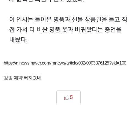
https://n.news.naver.com/mnews/article/032/0003376125?sid=100
감방 예약 터지겠네
5