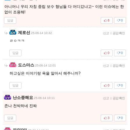
아니어니 우리 자칭 중립 보수 형님들 다 어디갔냐고~ 이런 이슈에는 한
없이 조용해!
답글
8
0
제로선
25-06-14 10:32
신고
|
공감 확인
ㄹㅇㅋㅋ
답글
0
0
도스마스
25-06-14 12:01
신고
|
공감 확인
하고싶은 이야기랑 욕을 알아서 해주니까?
답글
0
0
난소중해요
25-06-14 10:11
신고
|
공감 확인
존나 천박하네 진짜
답글
3
0
파인더1