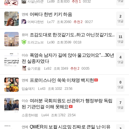
댓글
사실난라쿤
Lv.89
조회 830
추천 1
00:32
어쩌다 한번 키키 하음
연예
2
댓글
어쩌다한번
Lv.77
조회 2060
추천 2
00:27
조감도대로 한것같기도..하고 아닌것같기도..
유머
11
댓글
드라고노브
Lv.90
조회 3599
00:18
폭염속 남자가 길에 앉아 울고있어요”…30년
이슈
4
전 실종자였다
댓글
슬기로움
Lv.92
조회 3349
추천 2
00:05
프로미스나인 쑥쑥 이채영 백지헌
연예
0
댓글
입술돼지
Lv.43
조회 1032
23:56
여러분 국회의원도 선관위가 행정부랑 독립
이슈
7
된 기관인걸 이해 못해요
댓글
소중한바램
Lv.44
조회 1782
23:54
QWER의 보컬 시요밍 진짜로 큰일 난 이유
연예
3