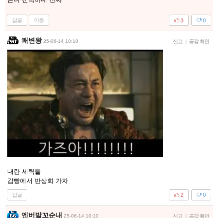
답글
이동
3
0
쾌변왕
25-06-14 10:10
신고
|
공감 확인
내란 세력들
감빵에서 반상회 가자
답글
2
0
엔버발꼬순내
25-06-14 10:10
신고
|
공감 확인