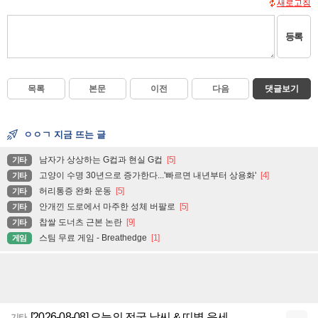
새로고침
등록
목록
본문
이전
다음
댓글보기
ㅇㅇㄱ 지금 뜨는 글
남자가 상상하는 G컵과 현실 G컵
[5]
기타
고양이 수명 30년으로 증가한다...'빠르면 내년부터 상용화'
[4]
기타
허리통증 완화 운동
[5]
기타
안개낀 도로에서 마주한 성체 버팔로
[5]
기타
찹쌀 도너츠 근본 논란
[9]
기타
스팀 무료 게임 - Breathedge
[1]
게임
[2026-08-08] 오늘의 전국 날씨 & 띠별 운세
기타