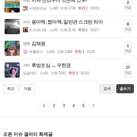
이자 진죠우니 잇폰메 쇼부!
게임
2
댓글
사랑방손님
Lv.90
조회 1738
추천 2
23:28
용아맥, 짭아맥, 일반관 스크린 차이
지식
8
댓글
히스파니에
Lv.91
조회 3176
추천 1
23:27
김채원
연예
1
댓글
케를로스
Lv.86
조회 1396
추천 1
23:25
후방조심 ㅡ 우한경
기타
17
댓글
입술돼지
Lv.43
조회 5191
추천 2
23:23
최근
다음
검색
글쓰기
1
2
3
4
5
오픈 이슈 갤러리 화제글