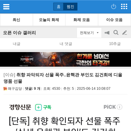
홈
웹진
최신
오늘의 화제
화제 모음
이슈 모음
오픈 이슈 갤러리
전체보기
공
검
글
지
색
내글
내 댓글
10추글
on/off
쓰
기
[이슈]
취향 파악되자 선물 폭주..윤핵관 부인도 김건희에 디올
명품 선물
왜구김당
댓글: 9 개
조회:
4530
추천:
5
2025-06-14 10:08:07