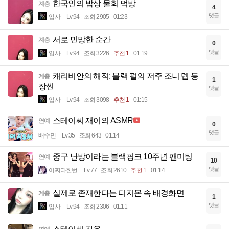
한국인의 밥상 물회 먹방
계층
4
댓글
입사
Lv.94
조회 2905
01:23
서로 민망한 순간
계층
0
댓글
입사
Lv.94
조회 3226
추천 1
01:19
캐리비안의 해적: 블랙 펄의 저주 조니 뎁 등
계층
1
장씬
댓글
입사
Lv.94
조회 3098
추천 1
01:15
스테이씨 재이의 ASMR
연예
0
댓글
배수민
Lv.35
조회 643
01:14
중구 난방이라는 블랙핑크 10주년 팬미팅
연예
10
댓글
어쩌다한번
Lv.77
조회 2610
추천 1
01:14
실제로 존재한다는 디지몬 속 배경화면
계층
1
댓글
입사
Lv.94
조회 2306
01:11