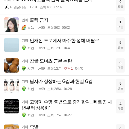
0
댓글
니얼굴제길
Lv.81
조회 486
05:02
클릭 금지
연예
1
댓글
뇸뇸
Lv.85
조회 862
05:02
안개낀 도로에서 마주한 성체 버팔로
기타
5
댓글
치킨
Lv.99
조회 1299
04:41
찹쌀 도너츠 근본 논란
기타
9
댓글
치킨
Lv.99
조회 1274
추천 1
04:40
남자가 상상하는 G컵과 현실 G컵
기타
5
댓글
치킨
Lv.99
조회 2664
04:28
고양이 수명 30년으로 증가한다...'빠르면 내
기타
4
년부터 상용화'
댓글
치킨
Lv.99
조회 1757
04:27
족발
기타
0