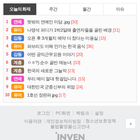
오늘의 화제
주간
월간
이슈
1
연예
[30]
뜻밖의 연예인 미담..jpg
2
유머
[31]
나영석 피디가 1박2일때 출연자들을 굴린 배경
3
감동
[15]
오픈 후 3개월치 예약 다 찼다는 미용실
4
유머
[36]
파브리도 이해 안가는 한국 음식
5
감동
[20]
어떤 공익근무요원 이야기
6
계층
[33]
ㅇㅎ?) 순수 골반 재능녀.
7
계층
[23]
한국의 새로운 그늘막
8
연예
[15]
우리 메이 절대 핫걸입니다.
9
유머
[24]
대한민국 군종신부의 위엄
10
유머
[17]
1호선 장판파.jpg
로그인
PC화면
퀵링크
설정
청소년보호정책
이용약관
개인정보처리방침
▲
불법촬영물신고안내
(주)