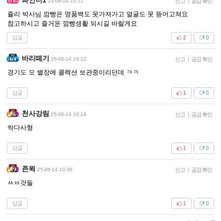
25-06-14 10:11
신고
|
공감 확인
쥴리 박사님 깜빵은 명품백도 못가져가고 얼굴도 못 뜯어고쳐요
참고하시고 즐거운 깜빵생활 되시길 바랄게요
답글
2
0
바리떼기
25-06-14 10:12
신고
|
공감 확인
경기도 모 별장에 콜렉션 보관중이리던데 ㅋㅋ
답글
1
0
천사강림
25-06-14 10:19
신고
|
공감 확인
싹다사형
답글
1
0
존윅
25-06-14 10:39
신고
|
공감 확인
ㅆㅂ것들
답글
1
0