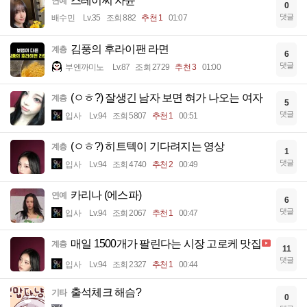
스테이씨 자윤
연예
0
댓글
배수민
Lv.35
조회 882
추천 1
01:07
김풍의 후라이팬 라면
계층
6
댓글
부엔까미노
Lv.87
조회 2729
추천 3
01:00
(ㅇㅎ?) 잘생긴 남자 보면 혀가 나오는 여자
계층
5
댓글
입사
Lv.94
조회 5807
추천 1
00:51
(ㅇㅎ?) 히트텍이 기다려지는 영상
계층
1
댓글
입사
Lv.94
조회 4740
추천 2
00:49
카리나 (에스파)
연예
6
댓글
입사
Lv.94
조회 2067
추천 1
00:47
매일 1500개가 팔린다는 시장 고로케 맛집
계층
11
댓글
입사
Lv.94
조회 2327
추천 1
00:44
출석체크 해슴?
기타
0