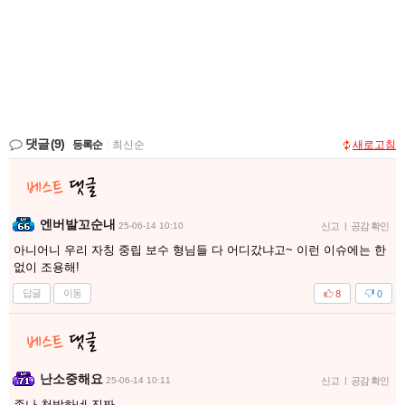
댓글
(9)
등록순
|
최신순
새로고침
엔버발꼬순내
25-06-14 10:10
신고
|
공감 확인
아니어니 우리 자칭 중립 보수 형님들 다 어디갔냐고~ 이런 이슈에는 한
없이 조용해!
답글
이동
8
0
난소중해요
25-06-14 10:11
신고
|
공감 확인
존나 천박하네 진짜