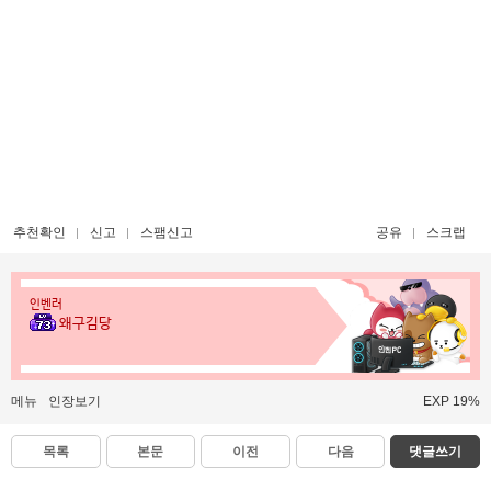
추천확인
신고
스팸신고
공유
스크랩
인벤러
왜구김당
메뉴
인장보기
EXP 19%
목록
본문
이전
다음
댓글쓰기