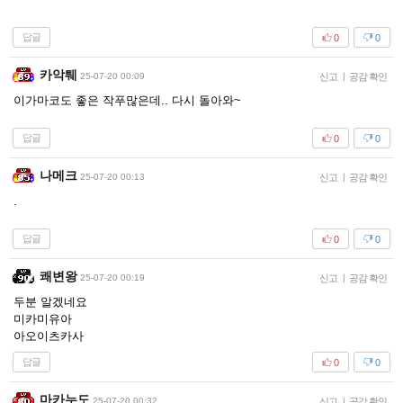
답글
0
0
카악퉤
25-07-20 00:09
신고
|
공감 확인
이가마코도 좋은 작푸많은데.. 다시 돌아와~
답글
0
0
나메크
25-07-20 00:13
신고
|
공감 확인
.
답글
0
0
쾌변왕
25-07-20 00:19
신고
|
공감 확인
두분 알겠네요
미카미유아
아오이츠카사
답글
0
0
마카누도
25-07-20 00:32
신고
|
공감 확인