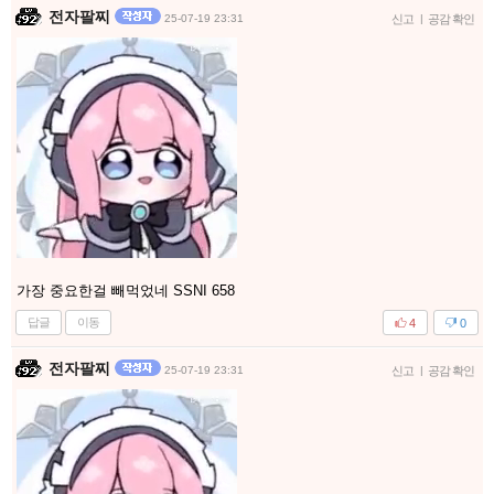
전자팔찌
25-07-19 23:31
신고
|
공감 확인
가장 중요한걸 빼먹었네 SSNI 658
답글
이동
4
0
전자팔찌
25-07-19 23:31
신고
|
공감 확인