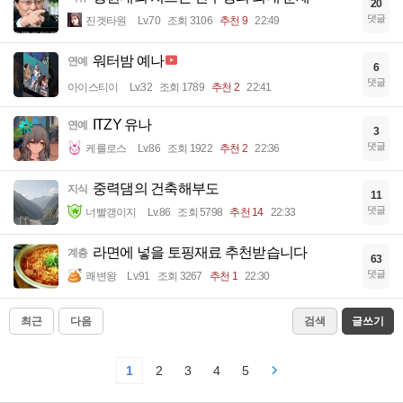
20
댓글
진겟타원
Lv.70
조회 3106
추천 9
22:49
워터밤 예나
연예
6
댓글
아이스티이
Lv.32
조회 1789
추천 2
22:41
ITZY 유나
연예
3
댓글
케를로스
Lv.86
조회 1922
추천 2
22:36
중력댐의 건축해부도
지식
11
댓글
너빨갱이지
Lv.86
조회 5798
추천 14
22:33
라면에 넣을 토핑재료 추천받습니다
계층
63
댓글
쾌변왕
Lv.91
조회 3267
추천 1
22:30
최근
다음
검색
글쓰기
1
2
3
4
5