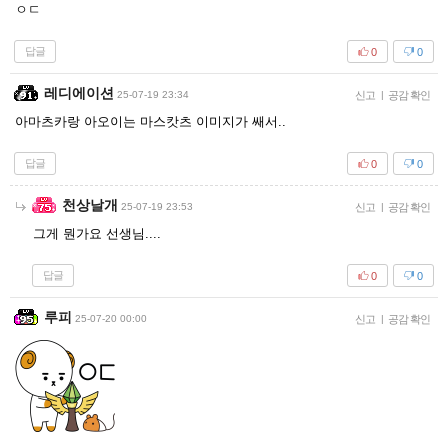
ㅇㄷ
답글
0
0
레디에이션
25-07-19 23:34
신고
|
공감 확인
아마츠카랑 아오이는 마스캇츠 이미지가 쌔서..
답글
0
0
천상날개
25-07-19 23:53
신고
|
공감 확인
그게 뭔가요 선생님....
답글
0
0
루피
25-07-20 00:00
신고
|
공감 확인