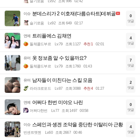
슬기로움
Lv.92
조회 996
02:42
분데스리가 2 이호재(다름슈타트)데뷔골
이슈
0
댓글
슬기로움
Lv.92
조회 649
02:17
트리플에스 김채연
연예
4
댓글
돌체콜드부르
Lv.79
조회 1127
추천 1
02:01
옷 정보좀 알 수 있을까요?
유머
7
댓글
돌체콜드부르
Lv.79
조회 1760
01:43
남자들이 미친다는 스킬 모음
유머
2
댓글
라라크로포드
Lv.87
조회 3088
추천 4
01:27
어쩌다 한번 미야오 나린
연예
0
댓글
어쩌다한번
Lv.77
조회 1497
00:58
스페인과 솅겐 조약을 중단한 이탈리아 근황
이슈
4
댓글
빈센트멧젠
Lv.60
조회 2667
00:46