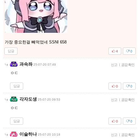
가장 중요한걸 빼먹었네 SSNI 658
답글
4
0
과속좌
25-07-20 07:49
신고
|
공감 확인
ㅇㄷ
답글
0
0
각자도생
25-07-20 09:53
신고
|
공감 확인
ㅇㄷ
답글
0
0
이슬하나
25-07-20 10:18
신고
|
공감 확인