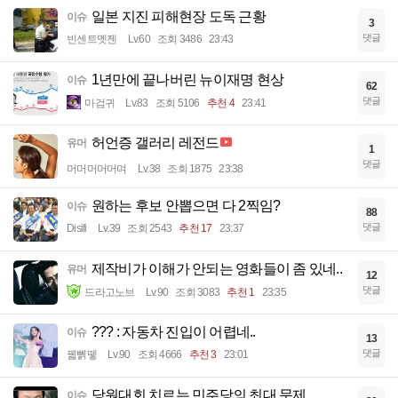
일본 지진 피해현장 도독 근황
이슈
3
댓글
빈센트멧젠
Lv.60
조회 3486
23:43
1년만에 끝나버린 뉴이재명 현상
이슈
62
댓글
마검귀
Lv.83
조회 5106
추천 4
23:41
허언증 갤러리 레전드
유머
1
댓글
머머머머머며
Lv.38
조회 1875
23:38
원하는 후보 안뽑으면 다 2찍임?
이슈
88
댓글
Disifi
Lv.39
조회 2543
추천 17
23:37
제작비가 이해가 안되는 영화들이 좀 있네..
유머
12
댓글
드라고노브
Lv.90
조회 3083
추천 1
23:35
??? : 자동차 진입이 어렵네..
이슈
13
댓글
꿻뻵뗗
Lv.90
조회 4666
추천 3
23:01
당원대회 치르는 민주당의 최대 문제
이슈