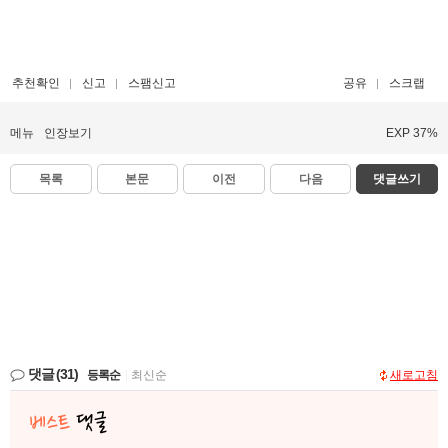
추천확인
신고
스팸신고
공유
스크랩
메뉴
인장보기
EXP 37%
목록
본문
이전
다음
댓글쓰기
댓글
(31)
등록순
|
최신순
새로고침