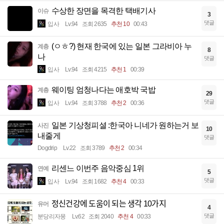
수상한 장면을 목격한 택배기사
이슈
3
댓글
입사
Lv.94
조회 2635
추천 10
00:43
(ㅇㅎ?) 현재 한국에 있는 일본 그라비아 누
계층
8
나
댓글
입사
Lv.94
조회 4215
추천 1
00:39
웨이팅 엄청나다는 애호박 국밥
계층
29
댓글
입사
Lv.94
조회 3788
추천 2
00:36
일본 기상청피셜 :한국아 니네가 원하는거 보
사진
10
내줄게
댓글
Dogdrip
Lv.22
조회 3789
추천 2
00:34
리센느 이번주 음악중심 1위
연예
5
댓글
입사
Lv.94
조회 1682
추천 4
00:33
정신건강에 도움이 되는 생각 10가지
유머
4
댓글
분당리자몽
Lv.62
조회 2040
추천 4
00:33