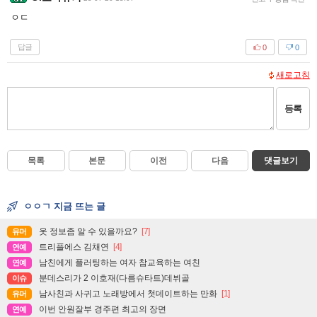
ㅇㄷ
답글
0
0
새로고침
등록
목록
본문
이전
다음
댓글보기
ㅇㅇㄱ 지금 뜨는 글
옷 정보좀 알 수 있을까요?
[7]
유머
트리플에스 김채연
[4]
연예
남친에게 플러팅하는 여자 참교육하는 여친
연예
분데스리가 2 이호재(다름슈타트)데뷔골
이슈
남사친과 사귀고 노래방에서 첫데이트하는 만화
[1]
유머
이번 안원잘부 경주편 최고의 장면
연예