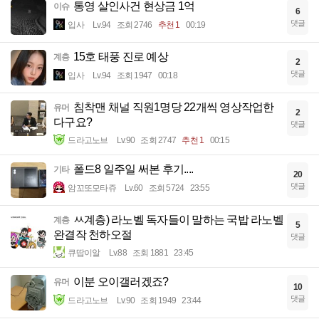
통영 살인사건 현상금 1억
이슈
6
댓글
입사
Lv.94
조회 2746
추천 1
00:19
15호 태풍 진로 예상
계층
2
댓글
입사
Lv.94
조회 1947
00:18
침착맨 채널 직원1명당 22개씩 영상작업한
유머
2
다구요?
댓글
드라고노브
Lv.90
조회 2747
추천 1
00:15
폴드8 일주일 써본 후기....
기타
20
댓글
암꼬또모타쥬
Lv.60
조회 5724
23:55
ㅆ계층) 라노벨 독자들이 말하는 국밥 라노벨
계층
5
완결작 천하오절
댓글
큐땁이알
Lv.88
조회 1881
23:45
이분 오이갤러겠죠?
유머
10
댓글
드라고노브
Lv.90
조회 1949
23:44