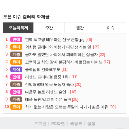
오픈 이슈 갤러리 화제글
오늘의 화제
주간
월간
이슈
1
연예
[26]
현역 최고령 배우라는 신구 근황.jpg
2
유머
[25]
외향형 딸래미와 비행기 타면 생기는 일.
3
계층
[22]
공자도 말했던 사회에서 피해야하는 상급자
4
유머
[17]
고백하고 차인 딸이 불평하자 바로잡는 어머님
5
지식
[11]
중력댐의 건축해부도
6
연예
[11]
리센느 프리티걸 음중 1위~
7
계층
[20]
산업혁명때 영국 노동자 숙소
8
연예
[18]
다음주 놀토 리센느 출연...
9
계층
[25]
태풍 돌핀 말고 이주은 돌핀
10
유머
[20]
차가 없는 사람은 모르는 주말에 나가기 싫은 이유
로그인
PC화면
퀵링크
설정