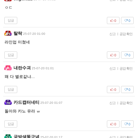
ㅇㄷ
답글
0
0
탈락
25-07-20 01:00
신고
|
공감 확인
라인업 미쳤네
답글
0
0
내란수괴
25-07-20 01:01
신고
|
공감 확인
왜 다 별로같냐...
답글
0
0
카드캡터네티
25-07-20 01:07
신고
|
공감 확인
돌아와 카노 유라 ㅠ
답글
0
0
국방색똥구녘
25-07-20 01:17
신고
|
공감 확인