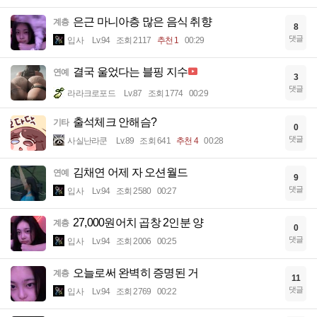
은근 마니아층 많은 음식 취향
계층
8
댓글
입사
Lv.94
조회 2117
추천 1
00:29
결국 울었다는 블핑 지수
연예
3
댓글
라라크로포드
Lv.87
조회 1774
00:29
출석체크 안해슴?
기타
0
댓글
사실난라쿤
Lv.89
조회 641
추천 4
00:28
김채연 어제 자 오션월드
연예
9
댓글
입사
Lv.94
조회 2580
00:27
27,000원어치 곱창 2인분 양
계층
0
댓글
입사
Lv.94
조회 2006
00:25
오늘로써 완벽히 증명된 거
계층
11
댓글
입사
Lv.94
조회 2769
00:22