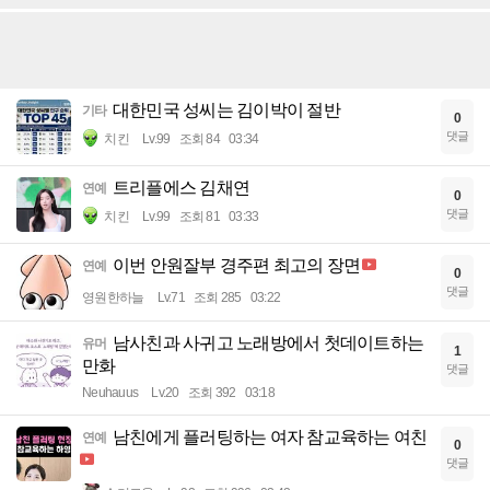
대한민국 성씨는 김이박이 절반
기타
0
댓글
치킨
Lv.99
조회 84
03:34
트리플에스 김채연
연예
0
댓글
치킨
Lv.99
조회 81
03:33
이번 안원잘부 경주편 최고의 장면
연예
0
댓글
영원한하늘
Lv.71
조회 285
03:22
남사친과 사귀고 노래방에서 첫데이트하는
유머
1
만화
댓글
Neuhauus
Lv.20
조회 392
03:18
남친에게 플러팅하는 여자 참교육하는 여친
연예
0
댓글