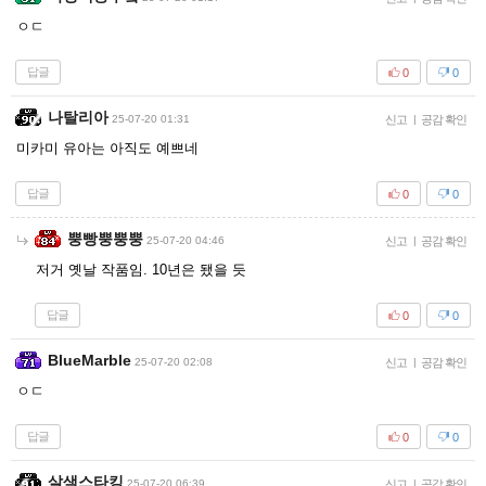
ㅇㄷ
답글
0
0
나탈리아
25-07-20 01:31
신고
|
공감 확인
미카미 유아는 아직도 예쁘네
답글
0
0
뿡빵뿡뿡뿡
25-07-20 04:46
신고
|
공감 확인
저거 옛날 작품임. 10년은 됐을 듯
답글
0
0
BlueMarble
25-07-20 02:08
신고
|
공감 확인
ㅇㄷ
답글
0
0
살색스타킹
25-07-20 06:39
신고
|
공감 확인