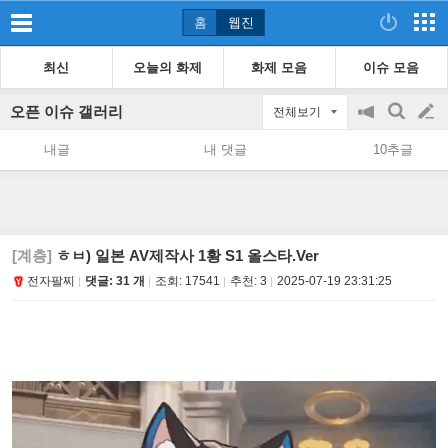
홈
웹진
최신
오늘의 화제
화제 모음
이슈 모음
오픈 이슈 갤러리
전체보기
공
검
글
지
색
내글
내 댓글
10추글
on/off
쓰
기
[계층]
ㅎㅂ) 일본 AV제작사 1황 S1 올스타.Ver
전자팔찌
댓글: 31 개
조회:
17541
추천:
3
2025-07-19 23:31:25