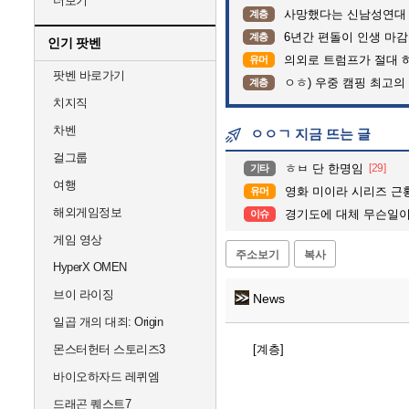
더보기
사망했다는 신남성연대
계층
6년간 편돌이 인생 마감
계층
인기 팟벤
의외로 트럼프가 절대 
유머
팟벤 바로가기
ㅇㅎ) 우중 캠핑 최고의
계층
치지직
차벤
ㅇㅇㄱ 지금 뜨는 글
걸그룹
ㅎㅂ 단 한명임
[29]
기타
여행
영화 미이라 시리즈 근
유머
해외게임정보
경기도에 대체 무슨일이.
이슈
게임 영상
주소보기
복사
HyperX OMEN
브이 라이징
News
일곱 개의 대죄: Origin
몬스터헌터 스토리즈3
[계층]
바이오하자드 레퀴엠
드래곤 퀘스트7