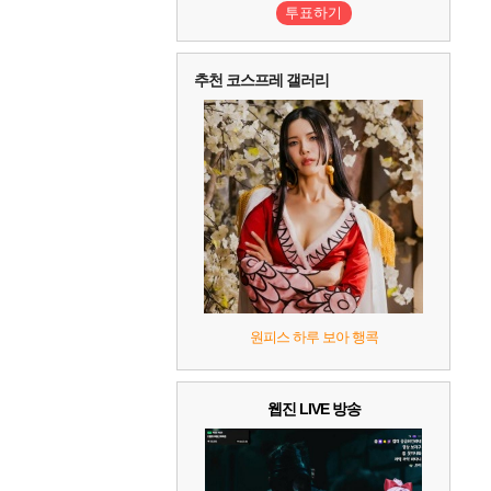
투표하기
10
레고 배트맨: 레거시 오브 더 다크 나이트
추천 코스프레 갤러리
원피스 하루 보아 행콕
웹진 LIVE 방송