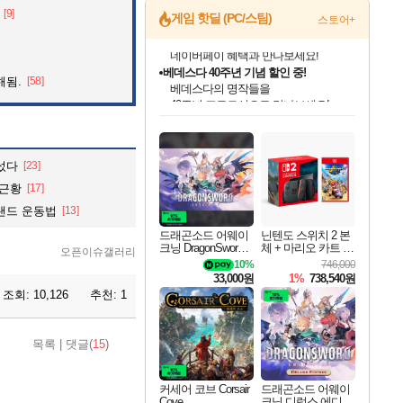
[9]
게임 핫딜 (PC/스팀)
스토어+
베데스다 40주년 기념 할인 중!
베데스다의 명작들을
해됨.
[58]
40주년 프로모션으로 만나보세요!
인벤게임즈 8월 특별 할인!
드래곤소드: 어웨이크닝 입점!
문명 7 특별 할인!
귀무자: 검의 길 예약 판매 중!
비스트 오브 리인카네이션 정식 출시!
커세어 코브 출시 기념 할인!
더 렐릭 퍼스트 가디언 정식 출시
마블 투혼 파이팅 소울즈 예약 판매 중!
캡콤 프렌차이즈 할인 진행 중!
캡콤 일부 상품 상시 할인
스타워즈 은하계 레이서
로블록스 기프트 카드 공식 입점
인기 퍼블리셔 모음!
스팀으로 만나는 드래곤소드!
조선&고려 DLC 출시 예정
10% 할인과
게임프릭 신작 IP
해적'섬'을 발전시키자!
설화x하드코어 액션!
마블 히어로 총 출동&화려한 격투!
몬헌, 바하 등 인기 IP를
몬헌 와일즈 & 드래곤즈 도그마2
인벤게임즈에서 10% 추가 적립
Robux를 가장 안전하고
최대 90% 할인가를 만나보세요!
네이버혜택과 함께 만나보세요!
50%할인&추가 적립까지!
이니&베니 혜택까지!
네이버 혜택가와 함께 예약하세요!
할인&네이버혜택으로 만나보세요!
네이버페이 혜택과 만나보세요!
네이버 포인트 혜택까지!
할인가에 만나보세요!
일부 에디션 상시 할인!
혜택으로 예약 판매 중
편안하게 충전하세요
섰다
[23]
 근황
[17]
랜드 운동법
[13]
드래곤소드 어웨이
닌텐도 스위치 2 본
크닝 DragonSword A
체 + 마리오 카트 월
오픈이슈갤러리
wakening
드
10%
746,000
33,000원
1%
738,540원
조회:
10,126
추천:
1
목록
|
댓글(
15
)
커세어 코브 Corsair
드래곤소드 어웨이
Cove
크닝 디럭스 에디션