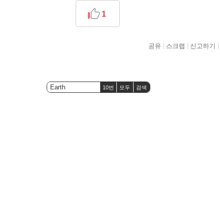
1
공유
스크랩
신고하기
10번
모두
검색