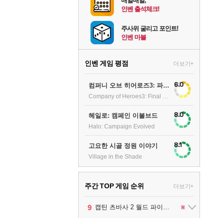
매일매일,
인벤 출석체크!
주사위 굴리고 포인트!
인벤 마블
인벤 게임 평점
더보기+
6.0
컴퍼니 오브 히어로즈3: 파이널 스탠드
Company of Heroes3: Final stand
8.0
헤일로: 캠페인 이볼브드
Halo: Campaign Evolved
8.1
고요한 시골 정원 이야기
Village in the Shade
주간 TOP 게임 순위
더보기+
1
2
3
4
5
6
7
8
9
팰월드
프로야구스피리츠2026
드래곤소드 : 어웨이크닝
블라인드 삼국
리듬 천국 미라클 스타즈
헤일로: 캠페인 이볼브드
캡틴 츠바사 2 월드 파이터즈
어쌔신 크리드: 블랙 플래그 리싱크드
그랑블루 판타지 리링크 - 엔드리스 라그나로크
1
2
2
1
1
2
2