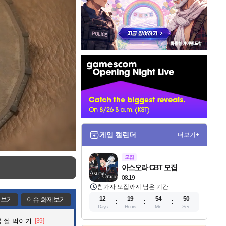
인
벤
배
너
게임 캘린더
더보기+
모집
아스오라 CBT 모집
08.19
참가자 모집까지 남은 기간
12
19
54
49
제보기
이슈 화제보기
Days
Hours
Min
Sec
 쌀 먹이기
[39]