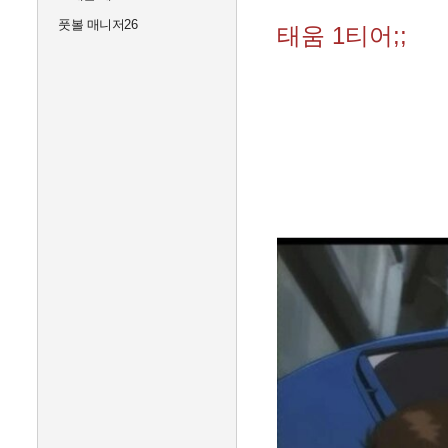
풋볼 매니저26
태움 1티어;;