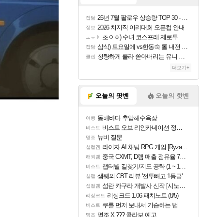
26년 7월 팔로우 상승량 TOP 30 - 월간 치지직
잡담
2026 치지직 이리대회 오픈컵 안내
정보
초ㅇㅎ) 수녀 코스프레 제로투
ㅗㅜㅑ
삼식) 토요일에 vs한동숙 롤 내전 예정
잡담
청량하게 콜라 쏟아버리는 유니 ㅋㅋㅋ
클립
더보기+
오늘의 팟벤
오늘의 핫벤
동해바다 추암해수욕장
여행
비스트 오브 리인카네이션 정보/공략글 모음
비스트
뉴비 질문
명조
라이자 AI 채팅 RPG 게임 [RyzaChat: AI] 공개
섭컬겜
중국 CXMT, D램 매출 점유율 7%…글로벌 4위로 부상
해외겜
챕터별 길찾기/지도 공략 (1 ~ 12장)
비스트
샘웨의 CBT 리뷰 '전투빼고 1등급'
실팰
섬란 카구라 개발사 신작 [시노비 넥서스] 연내 출시 예정
섭컬겜
리싱크드 1.06 패치노트 (8/5)
리싱크드
쿠를 먼저 보내서 기습하는 법
비스트
명조 X ??? 콜라보 예고
명조