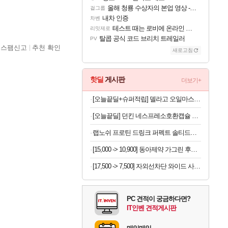
올해 청룡 수상자의 본업 영상 - 스테이씨 윤
걸그룹
내차 인증
차벤
테스트 때는 로비에 온라인 기능이 있는데
리밋제로
탈콥 공식 코드 브리치 트레일러
PV
스팸신고
추천 확인
새로고침
핫딜
게시판
더보기+
[오늘끝딜+슈퍼적립] 델라고 오일마스터 프라이팬 세트 올라운드 세트 3종
[오늘끝딜] 던킨 네스프레소호환캡슐 커피 캡슐 5종 120개입 [원산지:상세설명에 표시]
랩노쉬 프로틴 드링크 퍼펙트 솔티드카라멜, 350ml, 24개
[15,000 -> 10,900] 동아제약 가그린 후레쉬브레스 치약 120g 3개
[17,500 -> 7,500] 자외선차단 와이드 사파리모자
PC 견적이 궁금하다면?
IT인벤 견적게시판