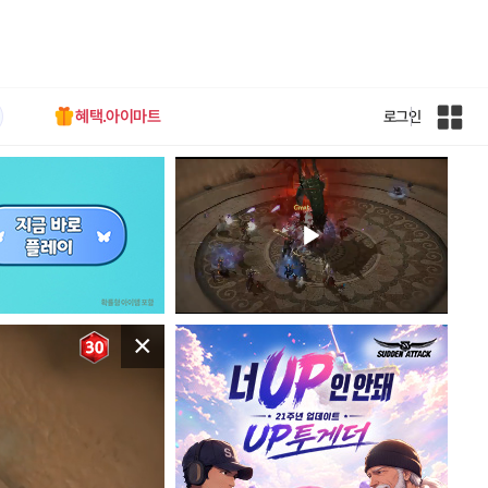
혜택.아이마트
로그인
인
벤
전
체
사
이
트
맵
×