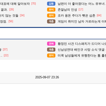
 대표에 대해 알아보자
[70]
남편이 더 좋아졌다는 어느 유부녀.
감동
 결과.
[28]
존잘남의 인성
[17]
유머
하지 않는 것들
[34]
조카 용돈 주다가 뺏은 삼촌
[64]
유머
 장점.
[56]
게임이 취미인 남자 거르라는게 이
계층
황정민 사건 디스패치가 드디어 나
연예
황
[37]
신남성연대 배인규 사망 소식 댓글
계층
.
[22]
미쿡 남성들에게 유행한다는 톰 홀
유머
2025-09-07 23:26