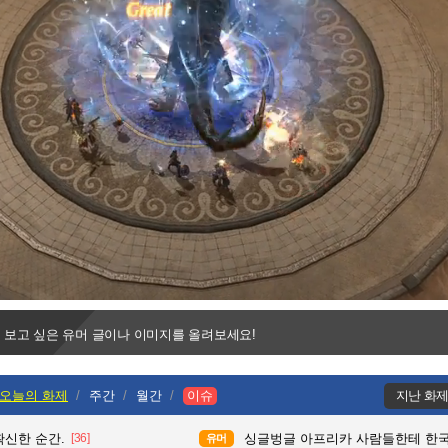
Progress
:
Loaded
:
0%
0%
 보고 싶은 유머 글이나 이미지를 올려보세요!
오늘의 화제
주간
월간
이슈
지난 화
확신한 순간.
[36]
싱글벙글 아프리카 사람들한테 한국
유머