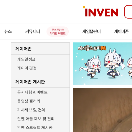
인
벤
로스트아크
뉴스
커뮤니티
게임캘린더
게이머존
기대평 이벤트
게이머존
게임일정표
게이머 평점
게이머존 게시판
공지사항 & 이벤트
동영상 갤러리
기사제보 및 건의
인벤 어플 제보 및 건의
인벤 스크립트 게시판