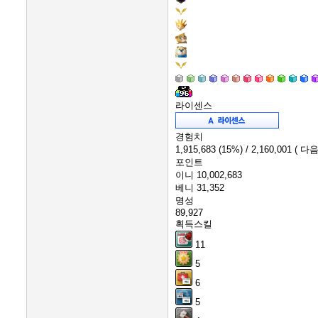
라이센스
경험치
1,915,683
(15%)
/ 2,160,001
( 다음
포인트
이니
10,002,683
베니
31,352
명성
89,927
획득스킬
11
5
6
5