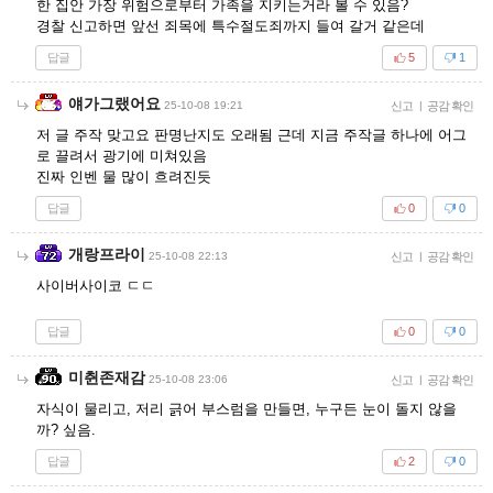
한 집안 가장 위험으로부터 가족을 지키는거라 볼 수 있음?
경찰 신고하면 앞선 죄목에 특수절도죄까지 들여 갈거 같은데
답글
5
1
얘가그랬어요
25-10-08 19:21
신고
|
공감 확인
저 글 주작 맞고요 판명난지도 오래됨 근데 지금 주작글 하나에 어그
로 끌려서 광기에 미쳐있음
진짜 인벤 물 많이 흐려진듯
답글
0
0
개랑프라이
25-10-08 22:13
신고
|
공감 확인
사이버사이코 ㄷㄷ
답글
0
0
미췬존재감
25-10-08 23:06
신고
|
공감 확인
자식이 물리고, 저리 긁어 부스럼을 만들면, 누구든 눈이 돌지 않을
까? 싶음.
답글
2
0