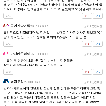
만약 아이한테 상처입힌게 개가 아니라 뭐 한 5살짜리 어린애였어도 가
해 견주가 "뭐 5살짜리가 때렸으면 얼마나 아프게 때렸겠어"했으면 애 들
어다가 12층에서 던졌을텐데 그거 보고 뭐 잘했다고 또 댓글 싸지르겠네?
답글
5
1
금이간발가락
25-10-08 16:03
신고
|
공감 확인
물리적으로 해결할꺼면 법은 왜있냐... 법대로 민사든 형사든 해보고 복수
감에 했다면 단 1퍼라도 옹호를 이해해보겠는데 저러는 건 좀...
답글
1
1
마나카준페이
25-10-08 16:09
신고
|
공감 확인
니들이 저 상황에서도 선비같이 씨부리는지 당해봐
잘못한게 맞는데 개주인이 제일 개쌍놈이다
답글
1
0
낭랑도적
25-10-08 16:18
신고
|
공감 확인
남자가 개병신이지 열받으면 열받게 맞은 상대를 두들겨패던가 그럴 깡
도 없고 깜냥도 안되니 개한테 화풀이 ㅋㅋㅋㅋ 위에 어떤놈은 뭐 사람패
는건 괜찮냐고 하는데 쳐맞을짓을 했으면 맞을수 있는거 아님? 쳐맞
을 짓 한놈 때리는걸 생물 죽이는 싸이코패스랑 비교를 하고 쳐 앉아있