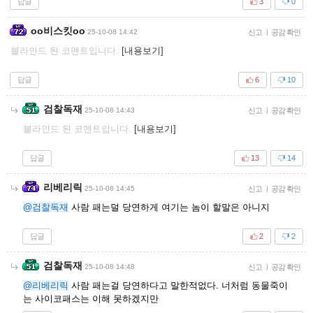
답글
3
0
oo비스킷oo
25-10-08 14:42
신고
|
공감 확인
블라인드 된 코멘트입니다.
[내용보기]
답글
6
10
검찰독재
25-10-08 14:43
신고
|
공감 확인
블라인드 된 코멘트입니다.
[내용보기]
답글
13
14
리베리릭
25-10-08 14:45
신고
|
공감 확인
@검찰독재
사람 패는덜 당연하게 여기는 놈이 할말은 아니지
답글
2
2
검찰독재
25-10-08 14:48
신고
|
공감 확인
@리베리릭
사람 패는걸 당연하다고 말한적없다. 너처럼 동물죽이
는 사이코패스는 이해 못하겠지만