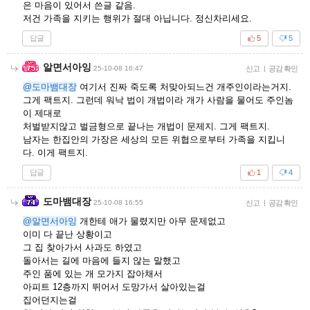
은 마음이 있어서 쓴글 같음.
저건 가족을 지키는 행위가 절대 아닙니다. 정신차리세요.
답글
5
5
알면서아잉
25-10-08 16:47
신고
|
공감 확인
@도마뱀대장
여기서 진짜 죽도록 처맞아되느건 개주인이라는거지.
그게 팩트지. 그런데 워낙 법이 개법이라 개가 사람을 물어도 주인놈
이 제대로
처벌받지않고 벌금형으로 끝나는 개법이 문제지. 그게 팩트지.
남자는 한집안의 가장은 세상의 모든 위협으로부터 가족을 지킵니
다. 이게 팩트지.
답글
1
4
도마뱀대장
25-10-08 16:55
신고
|
공감 확인
@알면서아잉
개한테 애가 물렸지만 아무 문제없고
이미 다 끝난 상황이고
그 집 찾아가서 사과도 하였고
돌아서는 길에 마음에 들지 않는 말했고
주인 품에 있는 개 모가지 잡아채서
아피트 12층까지 뛰어서 도망가서 살아있는걸
집어던지는걸