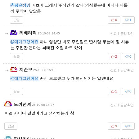
@붉은생명
애초에 그래서 주작인거 같다 의심했는데 아니나 다를
까 주작이 맞았음
답글
0
1
리베리릭
25-10-08 14:45
신고
|
공감 확인
@얘가그랬어요
아니 영상만 봐도 주인말도 딴사람 무는데 뭔 시츄
는 주인만 문다는 뇌빠진 소릴 하도 있어
답글
2
0
지존보
25-10-08 15:10
신고
|
공감 확인
@얘가그랬어요
딴건 모르겠고 누가 병신인지는 알겠네요
답글
1
0
도끼던져
25-10-08 14:27
신고
|
공감 확인
이걸 사이다 결말이라고 생각하는게 참
답글
9
0
팔사리아