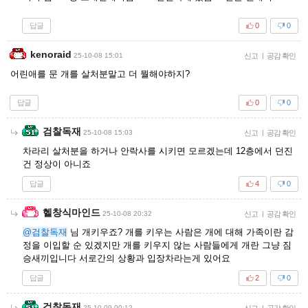
답글
0
0
kenoraid
25-10-08 15:01
신고
|
공감 확인
어린애를 문 개를 살처분말고 더 뭘해야하지?
답글
0
0
검찰독재
25-10-08 15:03
신고
|
공감 확인
차라리 살처분을 하거나 안락사를 시키면 모르겠는데 12층에서 던진
건 정상이 아니죠
답글
4
0
헬창식마인드
25-10-08 20:32
신고
|
공감 확인
@검찰독재
님 개키우죠? 개를 키우는 사람은 개에 대해 가족이란 감
정을 이입할 순 있겠지만 개를 키우지 않는 사람들에게 개란 그냥 짐
승새끼입니다 서로간의 상황과 입장차라는게 있어요
답글
2
0
검찰독재
25-10-09 00:12
신고
|
공감 확인