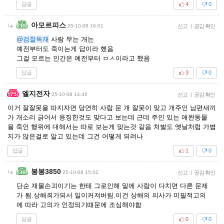
답글
4
0
아모르피스
25-10-08 16:01
신고
|
공감 확인
@검찰독재
사람 무는 개는
예전부터도 죽이는게 답이라 했음
그걸 모르는 인간은 예전부터 ㅂㅅ이라고 했음
답글
3
0
엘지전자
25-10-08 14:46
신고
|
공감 확인
이거 잘잘못을 따지자면 당연히 사람 문 개 잘못이 맞고 개주인 남편새끼
가 개소리 긁어서 응징한것도 맞다고 보는데 근데 주인 있는 애완동물
을 죽인 행위에 대해서는 따로 보는게 맞는것 같음 처벌도 옛날처럼 가볍
지가 않은걸로 알고 있는데 그건 어떻게 되려나
답글
1
0
봉봉3850
25-10-08 15:02
신고
|
공감 확인
단순 재물손괴이기는 한테 그로인해 밑에 사람이 다치면 다른 문제
가 됨.상해죄가되서 일이커져버림.이건 상해의 의사가 미필적고의
에 따라 고의가 인정되기때문에 조심해야함
답글
0
0