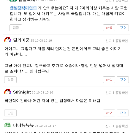
@헬창식마인드
개 안키우는데요? 저 개 2마리이상 키우는 사람 극혐
합니다. 또 집에서 개키우는 사람도 극혐합니다. 개는 개답게 키워야
한다고 생각하는 사람임
답글
0
0
달의미궁
25-10-08 15:16
신고
|
공감 확인
아이고... 그렇다고 개를 저리 던지는건 본인에게도 그리 좋은 이미지
가 아닌디.....
그냥 아이 진료비 청구하고 추가로 소송이나 행정 민원 넣어서 절차대
로 조져야지... 안타깝구만
답글
1
0
StKnight
25-10-08 15:16
신고
|
공감 확인
극단적이긴하나 어린 자식 있는 입장에서 마음은 이해됨
답글
2
0
냐냐뉴뉴뉴
25-10-08 15:17
신고
|
공감 확인