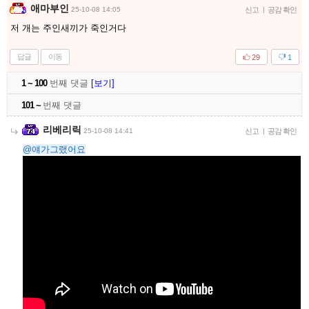
애마부인
25-10-08 14:05
신고
|
공감 확인
저 개는 주인새끼가 죽인거다
답글
이동
29
1
1 ~ 100
번째 댓글
[보기]
101 ~
번째 댓글
리베리릭
25-10-08 14:41
신고
|
공감 확인
@얘가그랬어요