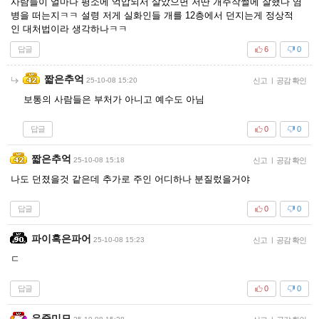
사람들이 얼마나 평소에 억압되서 살았으면 저딴 개주작썰에 잘했다 염
병을 떠는지ㅋㅋ 설령 저게 실화인들 개를 12층에서 던지는게 정상적
인 대처법이라 생각하나ㅋㅋ
답글
6
0
짧은추억
25-10-08 15:20
신고
|
공감 확인
보통의 사람들은 부처가 아니고 예수도 아님
답글
0
0
짧은추억
25-10-08 15:18
신고
|
공감 확인
나도 던졌을것 같은데 추가로 주인 어디하나 분질렀을거야
답글
0
0
파이혹은파어
25-10-08 15:23
신고
|
공감 확인
ㄷ
답글
0
0
우중미모