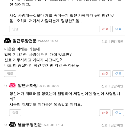
씬 적어지고..
사실 사람패는것보다 개를 죽이는게 훨씬 가해자가 유리한건 맞
음.. 오히려 저기서 사람패는게 멍청한짓임;;
답글
0
0
월급루팡전문
25-10-08 16:34
신고
|
공감 확인
마음은 이해는 가는데
밑에 지나가던 사람이 던진 개에 맞으면?
신호 개무시하고 가다가 사고나면?
나도 한 승질머리 하긴 하지만 저건 좀 아닌듯
답글
3
0
알면서아잉
25-10-08 16:39
신고
|
공감 확인
당신애가 개테러를 당했는데 멀쩡하게 제정신이면 당신이 사람입니
까?
시궁창 쥐새끼도 지가족은 목숨걸고 지켜요.
답글
0
1
월급루팡전문
25-10-08 17:04
신고
|
공감 확인