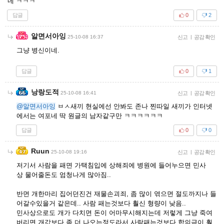
네 ㅋㅋㅋ
답글
0
2
알면서아잉
25-10-08 16:37
신고
|
공감 확인
그냥 병신이네.
답글
0
1
낭랑도적
25-10-08 16:41
신고
|
공감 확인
@알면서아잉
ㅂㅅ새끼 현실에선 안봐도 존나 찐따일 새끼가 인터넷
에서는 여포네 딱 원글의 남자같구만 ㅋㅋㅋㅋㅋㅋ
답글
0
0
Ruun
25-10-08 19:16
신고
|
공감 확인
저기서 사람을 패면 가택침입에 상해죄에 병원에 들어누으면 민사
상 물어줄돈도 엄청나게 많아짐..
반면 개한마리 집어던진건 재물손괴죄, 좀 많이 엮으면 절도까지나 들
어갈수있을거 같은데.. 사람 패는것보다 훨신 형량이 낮음..
민사상으로도 개가 다치면 돈이 어마무시해지는데 저렇게 그냥 죽여
버리면 개값보다 좀 더 나오는정도라서 사람패는것보다 합의금이 훨