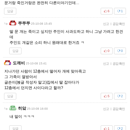
문거랑 죽인거랑은 완전히 다른이야기인데...
답글
6
1
쭈쭈쭈
25-10-08 15:45
신고
|
공감 확인
딸 문 개는 죽이고 싶지만 주인이 사과도하고 하니 그냥 가려고 한건
데
주인도 개같은 소리 하니 원래대로 한거죠 ㅋ
답글
0
0
도깨비
25-10-08 15:41
신고
|
공감 확인
지나가던 사람이 12층에서 떨어자 개에 맞아죽고
그 가족이 열받아서
글쓴이(볹글 작성자 말고)집에서 딸 잡아다가
12층에서 던지면 사이다라고 할까?
답글
5
2
히앜
25-10-08 16:00
신고
|
공감 확인
내 말이 ㅋㅋㅋ
답글
1
2