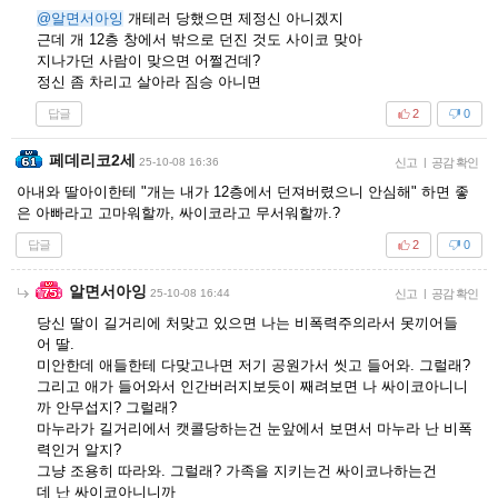
@알면서아잉
개테러 당했으면 제정신 아니겠지
근데 개 12층 창에서 밖으로 던진 것도 사이코 맞아
지나가던 사람이 맞으면 어쩔건데?
정신 좀 차리고 살아라 짐승 아니면
답글
2
0
페데리코2세
25-10-08 16:36
신고
|
공감 확인
아내와 딸아이한테 "개는 내가 12층에서 던져버렸으니 안심해" 하면 좋
은 아빠라고 고마워할까, 싸이코라고 무서워할까.?
답글
2
0
알면서아잉
25-10-08 16:44
신고
|
공감 확인
당신 딸이 길거리에 처맞고 있으면 나는 비폭력주의라서 못끼어들
어 딸.
미안한데 애들한테 다맞고나면 저기 공원가서 씻고 들어와. 그럴래?
그리고 애가 들어와서 인간버러지보듯이 째려보면 나 싸이코아니니
까 안무섭지? 그럴래?
마누라가 길거리에서 캣콜당하는건 눈앞에서 보면서 마누라 난 비폭
력인거 알지?
그냥 조용히 따라와. 그럴래? 가족을 지키는건 싸이코나하는건
데 난 싸이코아니니까