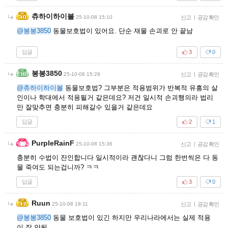
츄하이하이볼
25-10-08 15:10
신고
|
공감 확인
@봉봉3850
동물보호법이 있어요. 단순 재물 손괴로 안 끝남
답글
3
0
봉봉3850
25-10-08 15:29
신고
|
공감 확인
@츄하이하이볼
동물보호법? 그부분은 적용범위가 반복적 유흥의 살
인이나 학대에서 적용될거 같은데요? 저건 일시적 손괴행의라 법리
만 잘맞추면 충분히 피해갈수 있을거 같은데요
답글
2
1
PurpleRainF
25-10-08 15:36
신고
|
공감 확인
충분히 수법이 잔인합니다 일시적이라 괜찮다니 그럼 한번씩은 다 동
물 죽여도 되는겁니까? ㅋㅋ
답글
3
0
Ruun
25-10-08 19:11
신고
|
공감 확인
@봉봉3850
동물 보호법이 있긴 하지만 우리나라에서는 실제 적용
이 잘 안됨..