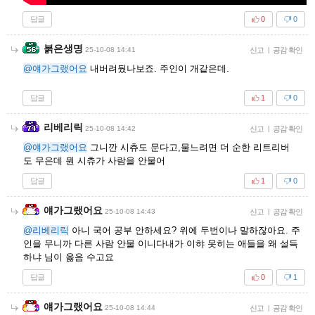
답글
0
0
붉은생명
25-10-08 14:41
신고
|
공감 확인
@얘가그랬어요
내버려뒀나보죠. 주인이 개같은데.
답글
1
0
리베리릭
25-10-08 14:42
신고
|
공감 확인
@얘가그랬어요
그니깐 시츄도 문다고,물느려면 더 순한 리트리버
도 무은데 뭔 시츄가 사람을 안물어
답글
1
0
얘가그랬어요
25-10-08 14:43
신고
|
공감 확인
@리베리릭
아니 국어 공부 안하세요? 위에 두번이나 말하잖아요. 주
인을 무니까 다른 사람 안물 이니다내가 이햐 못히는 애들을 왜 설득
하냐 님이 옳음 수고요
답글
0
1
얘가그랬어요
25-10-08 14:44
신고
|
공감 확인