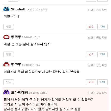
Stfudisfhb
25-10-08 15:41
신고
|
공감 확인
미친새끼네
답글
1
0
쭈쭈쭈
25-10-08 15:42
신고
|
공감 확인
내딸 문 개는 절대 살려두지 않지
답글
2
0
쭈쭈쭈
25-10-08 15:46
신고
|
공감 확인
말티즈에 물려 폐혈증으로 사망한 중년여성도 있었음.
답글
0
0
도마뱀대장
25-10-08 15:51
신고
|
공감 확인
집에 나처럼 체격 큰 성인 남자가 있어도 저렇게 할 수 있을까?
그리고 저 글이 주작이길 바래 봅니다.
남자는 정의구현이라도 한듯 말하지만 걍 사이코 같음.