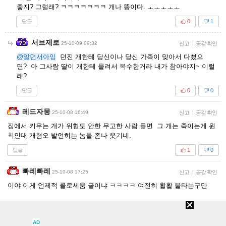
좋지? 그럴래? ㅋㅋㅋㅋㅋㅋㅋ 개나 똥이다. ㅗㅗㅗㅗㅗ
답글
0
1
서브제로
25-10-09 09:32
신고
|
공감 확인
@알면서아잉
던진 개한테 당신이나 당신 가족이 맞아서 다쳤으
면? 아 그사람 딸이 개한테 물려서 복수한거라 내가 참아야지~ 이럴
래?
답글
0
0
레드자몽
25-10-08 16:49
신고
|
공감 확인
집에서 키우는 개가 위협도 안한 무고한 사람 물면 그 개는 죽이는게 원
칙인대 개혐오 발언히는 놈들 존나 웃기네.
답글
1
0
빠레빠레
25-10-08 17:25
신고
|
공감 확인
이야 이게 언제적 콜로세움 글이냐 ㅋㅋㅋㅋ 여전히 활활 불타는구만
답글
0
0
AD