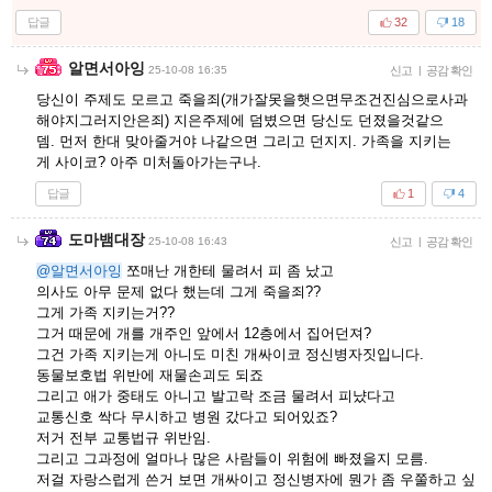
답글
32
18
알면서아잉
25-10-08 16:35
신고
|
공감 확인
당신이 주제도 모르고 죽을죄(개가잘못을햇으면무조건진심으로사과
해야지그러지안은죄) 지은주제에 덤볐으면 당신도 던졌을것같으
뎀. 먼저 한대 맞아줄거야 나같으면 그리고 던지지. 가족을 지키는
게 사이코? 아주 미처돌아가는구나.
답글
1
4
도마뱀대장
25-10-08 16:43
신고
|
공감 확인
@알면서아잉
쪼매난 개한테 물려서 피 좀 났고
의사도 아무 문제 없다 했는데 그게 죽을죄??
그게 가족 지키는거??
그거 때문에 개를 개주인 앞에서 12층에서 집어던져?
그건 가족 지키는게 아니도 미친 개싸이코 정신병자짓입니다.
동물보호법 위반에 재물손괴도 되죠
그리고 애가 중태도 아니고 발고락 조금 물려서 피냤다고
교통신호 싹다 무시하고 병원 갔다고 되어있죠?
저거 전부 교통법규 위반임.
그리고 그과정에 얼마나 많은 사람들이 위험에 빠졌을지 모름.
저걸 자랑스럽게 쓴거 보면 개싸이고 정신병자에 뭔가 좀 우쭐하고 싶