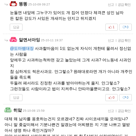
똥똥
25-10-09 09:27
신고
|
공감 확인
눈돌면 내앞에 그누구가 있어도 개 집어 던졌다 체격큰 성인 남자
든 칼든 강도가 서있든 개새끼는 던지고 뒤지겠지
답글
1
0
알면서아잉
25-10-11 19:37
신고
|
공감 확인
@도마뱀대장
사과할마음이 1도 없는게 자식이 개한테 물려서 정신없
는 사람을
앞에두고 사과하는척하면 갖고 놀았는데 그게 사과? 어느동네 사과인
지
참 심하게도 썩은사과요. 안그렇소? 원래대로라면 개가 아니라 개주인
들을 죽도록
두둘려 패서라도 진정한 사과를 받아야하는게 옳지. 안그렇소?
그런것들도 사람이라고 법이 지켜주니 안따까울뿐이고요. 안그렇소?
답글
0
0
히앜
25-10-08 15:59
신고
|
공감 확인
대체 왜 남자를 옹호하는건지 모르겠네? 진짜 사이코새끼들 모여있냐?
아니 말 좆같이해서 기분나쁜건 알겠는데 어찌됐든 지 기분 나쁘고 열받
아서 생명 하나 죽인거잖아?