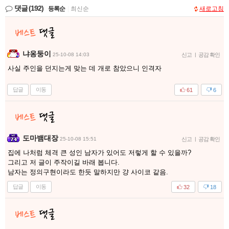
댓글
(192)
등록순
|
최신순
새로고침
냐옹둥이
25-10-08 14:03
신고
|
공감 확인
사실 주인을 던지는게 맞는 데 개로 참았으니 인격자
답글
이동
61
6
도마뱀대장
25-10-08 15:51
신고
|
공감 확인
집에 나처럼 체격 큰 성인 남자가 있어도 저렇게 할 수 있을까?
그리고 저 글이 주작이길 바래 봅니다.
남자는 정의구현이라도 한듯 말하지만 걍 사이코 같음.
답글
이동
32
18