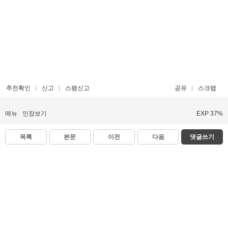
추천확인
신고
스팸신고
공유
스크랩
메뉴
인장보기
EXP 37%
목록
본문
이전
다음
댓글쓰기