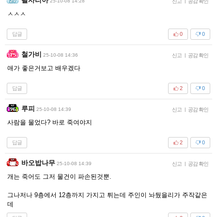
25-10-08 14:28
신고
|
공감 확인
ㅅㅅㅅ
답글
0
0
철가비
25-10-08 14:36
신고
|
공감 확인
애가 좋은거보고 배우겠다
답글
2
0
루피
25-10-08 14:39
신고
|
공감 확인
사람을 물었다? 바로 죽여야지
답글
2
0
바오밥나무
25-10-08 14:39
신고
|
공감 확인
개는 죽어도 그저 물건이 파손된것뿐.
그나저나 9층에서 12층까지 가지고 튀는데 주인이 놔뒀을리가 주작같은
데