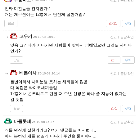
25-10-08 15:28
신고
|
공감 확인
진짜 미친놈들 천지인가?
개든 개쿠션이든 12층에서 던진게 잘한거임?
답글
11
2
고우키
25-10-08 18:10
신고
|
공감 확인
맞음 그러다가 지나가던 사람들이 맞아서 피해입으면 그것도 사이다
인가?
답글
1
0
베몬아사
25-10-08 20:14
신고
|
공감 확인
틀벤이라서 사리분별 못하는 새끼들이 많음
다 똑같은 싸이코새끼들임
12층에서 콘크리트로 던질 때 주변 신경은 하나 쓸 지능이 없다는
걸 뜻함
답글
1
2
타를롯테
25-10-08 15:37
신고
|
공감 확인
개를 던진게 잘한거라고? 여기 댓글들도 어지럽네..
아니 분하면 개를 던질게 아니라 주인을 물어야지...