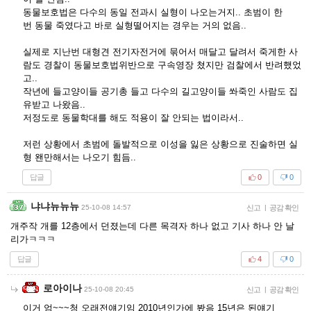
동물보호법은 다수의 동일 전과시 실형이 나오는거지.. 초범이 한
번 동물 죽였다고 바로 실형떨어지는 경우는 거의 없음..
실제로 지난번 대형견 전기자전거에 묶어서 매달고 달려서 죽게한 사
람도 경찰이 동물보호법위반으로 구속영장 쳤지만 검찰에서 반려했었
고..
작년에 들고양이들 공기총 들고 다수의 길고양이들 쏴죽인 사람도 집
유받고 나왔음..
저정도로 동물학대를 해도 적용이 잘 안되는 법이라서..
저런 상황에서 초범에 돌발적으로 이성을 잃은 상황으로 진술하면 실
형 왠만해서는 나오기 힘듬..
답글
0
0
냐냐뉴뉴뉴
25-10-08 14:57
신고
|
공감 확인
개주작 개를 12층에서 던졌는데 다른 목격자 하나 없고 기사 하나 안 날
리가ㅋㅋㅋ
답글
4
0
로아이나
25-10-08 20:45
신고
|
공감 확인
이거 엄~~~청 오래전얘기임 2010년인가에 봤음 15년은 된얘기