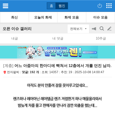
홈
웹진
최신
오늘의 화제
화제 모음
이슈 모음
오픈 이슈 갤러리
전체보기
공
검
글
지
색
내글
내 댓글
10추글
on/off
쓰
기
[계층]
어느 아줌마의 한마디에 빡쳐서 12층에서 개를 던진 남자.
전자팔찌
댓글: 192 개
조회:
14357
추천:
19
2025-10-08 14:00:47