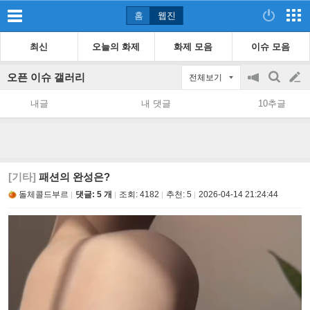
홈
웹진
최신
오늘의 화제
화제 모음
이슈 모음
오픈 이슈 갤러리
전체보기
공
검
글
지
색
내글
내 댓글
10추글
on/off
쓰
기
[기타]
패션의 완성은?
돌체콜드부르
댓글: 5 개
조회:
4182
추천:
5
2026-04-14 21:24:44