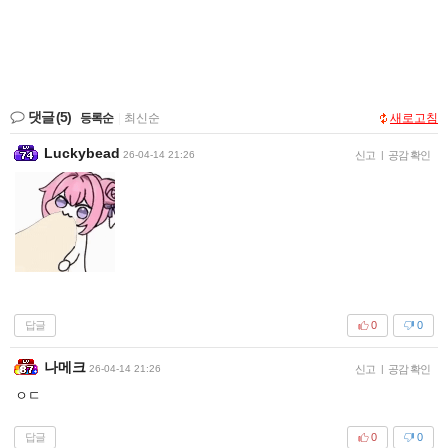
댓글
(5)
등록순
|
최신순
새로고침
Luckybead
26-04-14 21:26
신고
|
공감 확인
답글
0
0
나메크
26-04-14 21:26
신고
|
공감 확인
ㅇㄷ
답글
0
0