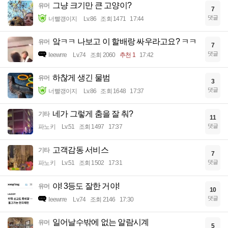
그냥 크기만 큰 고양이?
유머
7
댓글
너빨갱이지
Lv.86
조회 1471
17:44
앜ㅋㅋ 나보고 이 할배랑 싸우라고요? ㅋㅋ
유머
7
댓글
Ieewrre
Lv.74
조회 2060
추천 1
17:42
하찮게 생긴 물범
유머
3
댓글
너빨갱이지
Lv.86
조회 1648
17:37
네가 그렇게 춤을 잘 춰?
기타
11
댓글
파노키
Lv.51
조회 1497
17:37
고객감동 서비스
기타
7
댓글
파노키
Lv.51
조회 1502
17:31
야! 3등도 잘한 거야!
유머
10
댓글
Ieewrre
Lv.74
조회 2146
17:30
일어날수밖에 없는 알람시계
유머
5