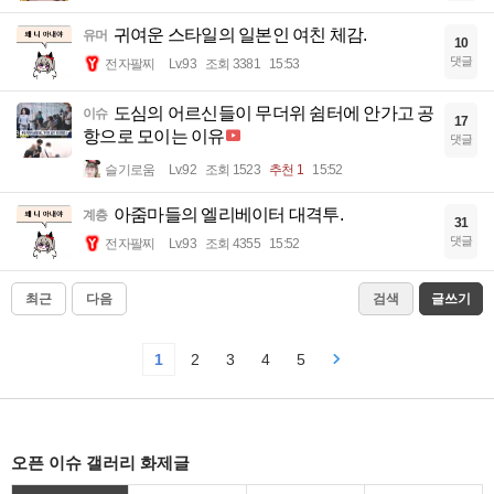
귀여운 스타일의 일본인 여친 체감.
유머
10
댓글
전자팔찌
Lv.93
조회 3381
15:53
도심의 어르신들이 무더위 쉼터에 안가고 공
이슈
17
항으로 모이는 이유
댓글
슬기로움
Lv.92
조회 1523
추천 1
15:52
아줌마들의 엘리베이터 대격투.
계층
31
댓글
전자팔찌
Lv.93
조회 4355
15:52
최근
다음
검색
글쓰기
1
2
3
4
5
오픈 이슈 갤러리 화제글