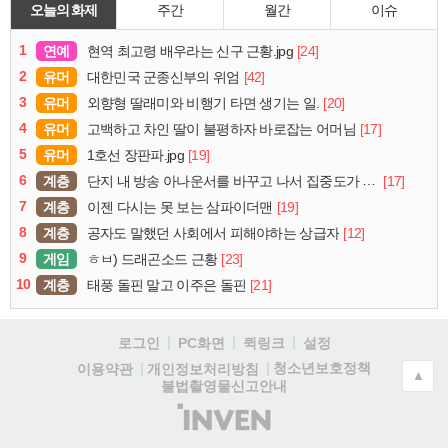
오늘의 화제
주간
월간
이슈
1
연예
[24]
현역 최고령 배우라는 신구 근황.jpg
2
유머
[42]
대한민국 군종신부의 위엄
3
유머
[20]
외향형 딸래미와 비행기 타면 생기는 일.
4
유머
[17]
고백하고 차인 딸이 불평하자 바로잡는 어머님
5
유머
[19]
1호선 장판파.jpg
6
계층
[17]
단지 내 방송 아나운서를 바꾸고 나서 집중도가 확 올라갔다는 한 아파트의 안내방송
7
계층
[19]
이젠 다시는 못 보는 삼파이더맨
8
계층
[12]
공자도 말했던 사회에서 피해야하는 상급자
9
게임
[23]
ㅎㅂ) 드래곤소드 근황
10
계층
[21]
태풍 돌핀 말고 이주은 돌핀
로그인
PC화면
퀵링크
설정
청소년보호정책
이용약관
개인정보처리방침
▲
불법촬영물신고안내
(주)
인