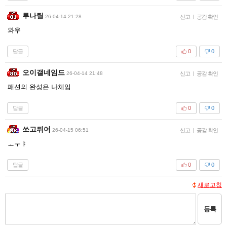
루나틸
26-04-14 21:28
신고
|
공감 확인
와우
답글
0
0
오이갤네임드
26-04-14 21:48
신고
|
공감 확인
패션의 완성은 나체임
답글
0
0
쏘고튀어
26-04-15 06:51
신고
|
공감 확인
ㅗㅜㅑ
답글
0
0
새로고침
등록