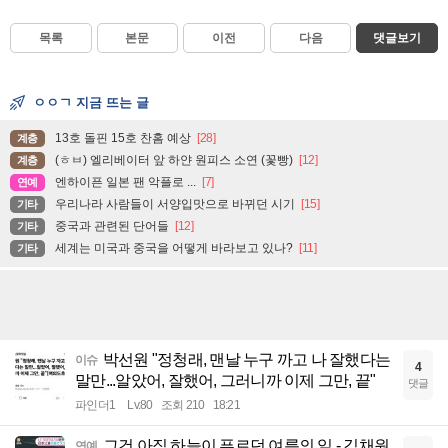
목록
본문
이전
다음
댓글보기
ㅇㅇㄱ 지금 뜨는 글
13호 돌핀 15호 찬홈 예상
[28]
계층
(ㅎㅂ) 엘리베이터 앞 하얀 원피스 소연 (꽃빵)
[12]
계층
엔하이픈 일본 팬 악플로 ...
[7]
연예
우리나라 사람들이 서양입맛으로 바뀌던 시기
[15]
기타
중국과 관련된 단어들
[12]
기타
세계는 미국과 중국을 어떻게 바라보고 있나?
[11]
기타
박선원 "정청래, 맨날 누구 까고 나 잘했다는
이슈
4
말만...알았어, 잘했어, 그러니까 이제 그만, 끝"
댓글
파인더1
Lv.80
조회 210
18:21
그건 아직 하늘이 푸르던 여름의 일 - 김채원
연예