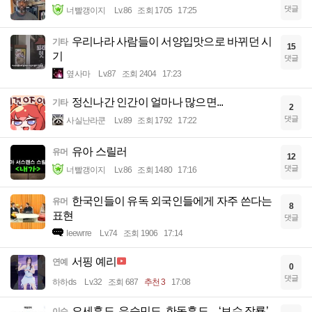
댓글
너빨갱이지
Lv.86
조회 1705
17:25
우리나라 사람들이 서양입맛으로 바뀌던 시
기타
15
기
댓글
옆사마
Lv.87
조회 2404
17:23
정신나간 인간이 얼마나 많으면...
기타
2
댓글
사실난라쿤
Lv.89
조회 1792
17:22
유아 스릴러
유머
12
댓글
너빨갱이지
Lv.86
조회 1480
17:16
한국인들이 유독 외국인들에게 자주 쓴다는
유머
8
표현
댓글
Ieewrre
Lv.74
조회 1906
17:14
서핑 예리
연예
0
댓글
하하ds
Lv.32
조회 687
추천 3
17:08
오세훈도, 유승민도, 한동훈도…‘보수 잠룡’
이슈