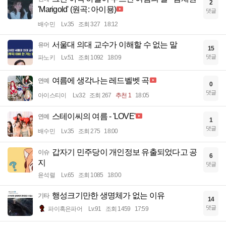
2
'Marigold' (원곡: 아이묭)
댓글
배수민
Lv.35
조회 327
18:12
서울대 의대 교수가 이해할 수 없는 말
유머
15
댓글
파노키
Lv.51
조회 1092
18:09
여름에 생각나는 레드벨벳 곡
연예
0
댓글
아이스티이
Lv.32
조회 267
추천 1
18:05
스테이씨의 여름 - 'LOVE'
연예
1
댓글
배수민
Lv.35
조회 275
18:00
갑자기 민주당이 개인정보 유출되었다고 공
이슈
6
지
댓글
윤석렬
Lv.65
조회 1085
18:00
행성크기만한 생명체가 없는 이유
기타
14
댓글
파이혹은파어
Lv.91
조회 1459
17:59