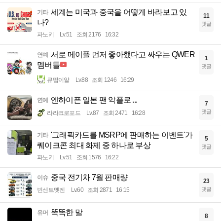
세계는 미국과 중국을 어떻게 바라보고 있
기타
11
나?
댓글
파노키
Lv.51
조회 2176
16:32
서로 메이플 먼저 좋아했다고 싸우는 QWER
연예
1
멤버들
댓글
큐땁이알
Lv.88
조회 1246
16:29
엔하이픈 일본 팬 악플로 ...
연예
7
댓글
라라크로포드
Lv.87
조회 2471
16:28
'그래픽카드를 MSRP에 판매하는 이벤트'가
기타
5
퀘이크콘 최대 화제 중 하나로 부상
댓글
파노키
Lv.51
조회 1576
16:22
중국 전기차 7월 판매량
이슈
23
댓글
빈센트멧젠
Lv.60
조회 2871
16:15
똑똑한 말
유머
8