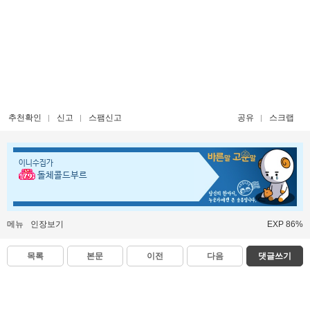
추천확인
신고
스팸신고
공유
스크랩
이니수집가
돌체콜드부르
메뉴
인장보기
EXP 86%
목록
본문
이전
다음
댓글쓰기