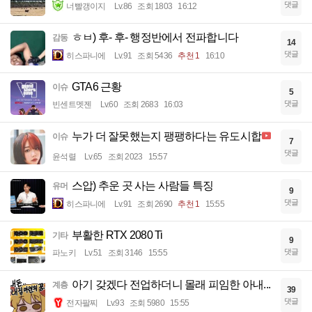
댓글
너빨갱이지
Lv.86
조회 1803
16:12
ㅎㅂ) 후- 후- 행정반에서 전파합니다
감동
14
댓글
히스파니에
Lv.91
조회 5436
추천 1
16:10
GTA6 근황
이슈
5
댓글
빈센트멧젠
Lv.60
조회 2683
16:03
누가 더 잘못했는지 팽팽하다는 유도시합
이슈
7
댓글
윤석렬
Lv.65
조회 2023
15:57
스압) 추운 곳 사는 사람들 특징
유머
9
댓글
히스파니에
Lv.91
조회 2690
추천 1
15:55
부활한 RTX 2080 Ti
기타
9
댓글
파노키
Lv.51
조회 3146
15:55
아기 갖겠다 전업하더니 몰래 피임한 아내...
계층
39
댓글
전자팔찌
Lv.93
조회 5980
15:55