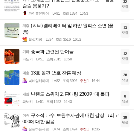
32
슬슬 몸풀기?
댓글
파이혹은파어
Lv.91
조회 1334
16:53
(ㅎㅂ) 엘리베이터 앞 하얀 원피스 소연 (꽃
계층
13
빵)
댓글
달섭지롱
Lv.94
조회 3516
16:52
중국과 관련된 단어들
기타
12
댓글
파노키
Lv.51
조회 2315
16:50
13호 돌핀 15호 찬홈 예상
계층
28
댓글
닉네임해야대
Lv.82
조회 3906
추천 1
16:44
닌텐도 스위치 2, 판매량 2300만 대 돌파
게임
8
댓글
파노키
Lv.51
조회 1522
16:43
구조적 다수, 보완수사권에 대한 감상 그리고
이슈
39
000에 대한 믿음
댓글
질문하는사람
Lv.74
조회 1424
추천 1
16:35